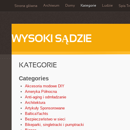
Archiwum
Domy
Kategorie
Ludzie
Strona główna
Spis Tr
WYSOKI SĄDZIE
KATEGORIE
Categories
Akcesoria modowe DIY
Ameryka Północna
Anti-aging i odmładzanie
Architektura
Artykuły Sponsorowane
BalticaYachts
Bezpieczeństwo w sieci
Bikeparki, singletracki i pumptracki