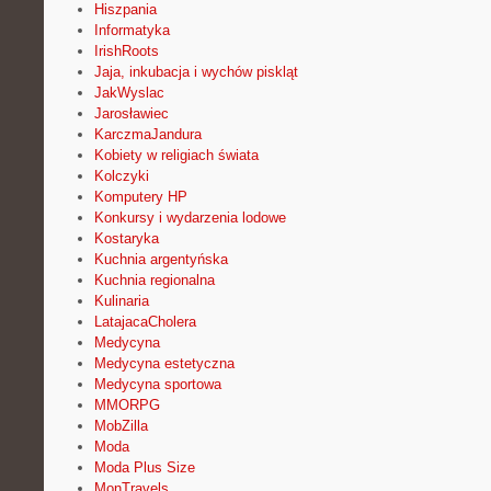
Hiszpania
Informatyka
IrishRoots
Jaja, inkubacja i wychów piskląt
JakWyslac
Jarosławiec
KarczmaJandura
Kobiety w religiach świata
Kolczyki
Komputery HP
Konkursy i wydarzenia lodowe
Kostaryka
Kuchnia argentyńska
Kuchnia regionalna
Kulinaria
LatajacaCholera
Medycyna
Medycyna estetyczna
Medycyna sportowa
MMORPG
MobZilla
Moda
Moda Plus Size
MonTravels