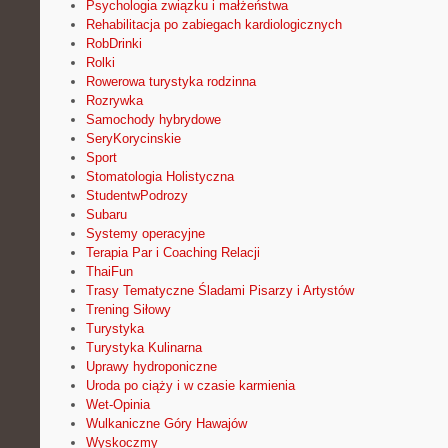
Psychologia związku i małżeństwa
Rehabilitacja po zabiegach kardiologicznych
RobDrinki
Rolki
Rowerowa turystyka rodzinna
Rozrywka
Samochody hybrydowe
SeryKorycinskie
Sport
Stomatologia Holistyczna
StudentwPodrozy
Subaru
Systemy operacyjne
Terapia Par i Coaching Relacji
ThaiFun
Trasy Tematyczne Śladami Pisarzy i Artystów
Trening Siłowy
Turystyka
Turystyka Kulinarna
Uprawy hydroponiczne
Uroda po ciąży i w czasie karmienia
Wet-Opinia
Wulkaniczne Góry Hawajów
Wyskoczmy