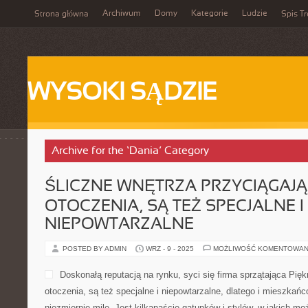
Archiwum
Domy
Kategorie
Ludzie
Strona główna
Spis Tr
WYSOKI SĄDZIE
Archive for the ‘Dania’ Category
ŚLICZNE WNĘTRZA PRZYCIĄGAJ
OTOCZENIA, SĄ TEŻ SPECJALNE I
NIEPOWTARZALNE
POSTED BY ADMIN
WRZ - 9 - 2025
MOŻLIWOŚĆ KOMENTOWAN
Doskonałą reputacją na rynku, syci się firma sprzątająca Pię
otoczenia, są też specjalne i niepowtarzalne, dlatego i mieszkań
niezmiernie mile. Jest kilkanaście gatunków i stylów, w jakich 