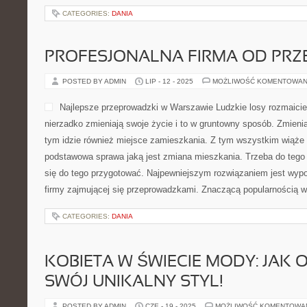
CATEGORIES:
DANIA
PROFESJONALNA FIRMA OD PR
POSTED BY ADMIN
LIP - 12 - 2025
MOŻLIWOŚĆ KOMENTOWAN
Najlepsze przeprowadzki w Warszawie Ludzkie losy rozmaicie
nierzadko zmieniają swoje życie i to w gruntowny sposób. Zmieniaj
tym idzie również miejsce zamieszkania. Z tym wszystkim wiąże 
podstawowa sprawa jaką jest zmiana mieszkania. Trzeba do tego p
się do tego przygotować. Najpewniejszym rozwiązaniem jest wypo
firmy zajmującej się przeprowadzkami. Znaczącą popularnością w 
CATEGORIES:
DANIA
KOBIETA W ŚWIECIE MODY: JAK
SWÓJ UNIKALNY STYL!
POSTED BY ADMIN
CZE - 19 - 2025
MOŻLIWOŚĆ KOMENTOWA