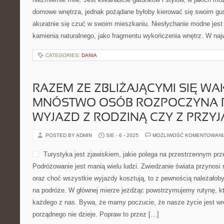
domowe wnętrza, jednak pożądane byłoby kierować się swoim gu
akuratnie się czuć w swoim mieszkaniu. Niesłychanie modne jest
kamienia naturalnego, jako fragmentu wykończenia wnętrz. W na
CATEGORIES:
DANIA
RAZEM ZE ZBLIŻAJĄCYMI SIĘ WA
MNÓSTWO OSÓB ROZPOCZYNA
WYJAZD Z RODZINĄ CZY Z PRZYJ
POSTED BY ADMIN
SIE - 6 - 2025
MOŻLIWOŚĆ KOMENTOWAN
Turystyka jest zjawiskiem, jakie polega na przestrzennym prz
Podróżowanie jest manią wielu ludzi. Zwiedzanie świata przynosi
oraz choć wszystkie wyjazdy kosztują, to z pewnością należałob
na podróże. W głównej mierze jeżdżąc powstrzymujemy rutynę, kt
każdego z nas. Bywa, że mamy poczucie, że nasze życie jest wrę
porządnego nie dzieje. Popraw to przez […]