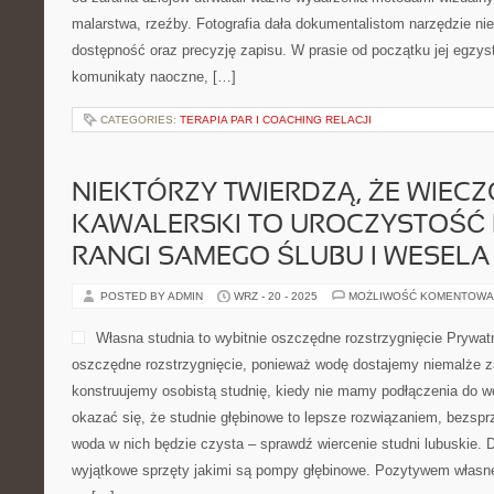
malarstwa, rzeźby. Fotografia dała dokumentalistom narzędzie n
dostępność oraz precyzję zapisu. W prasie od początku jej egzy
komunikaty naoczne, […]
CATEGORIES:
TERAPIA PAR I COACHING RELACJI
NIEKTÓRZY TWIERDZĄ, ŻE WIEC
KAWALERSKI TO UROCZYSTOŚĆ
RANGI SAMEGO ŚLUBU I WESELA
POSTED BY ADMIN
WRZ - 20 - 2025
MOŻLIWOŚĆ KOMENTOWA
Własna studnia to wybitnie oszczędne rozstrzygnięcie Prywatn
oszczędne rozstrzygnięcie, ponieważ wodę dostajemy niemalże z
konstruujemy osobistą studnię, kiedy nie mamy podłączenia do 
okazać się, że studnie głębinowe to lepsze rozwiązaniem, bezsp
woda w nich będzie czysta – sprawdź wiercenie studni lubuskie. Do
wyjątkowe sprzęty jakimi są pompy głębinowe. Pozytywem własne