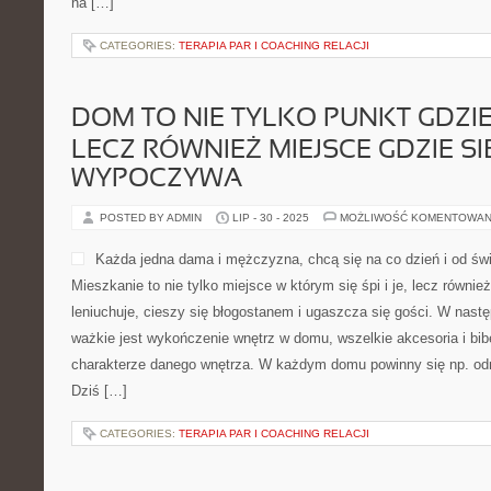
na […]
CATEGORIES:
TERAPIA PAR I COACHING RELACJI
DOM TO NIE TYLKO PUNKT GDZIE SI
LECZ RÓWNIEŻ MIEJSCE GDZIE SI
WYPOCZYWA
POSTED BY ADMIN
LIP - 30 - 2025
MOŻLIWOŚĆ KOMENTOWAN
Każda jedna dama i mężczyzna, chcą się na co dzień i od świ
Mieszkanie to nie tylko miejsce w którym się śpi i je, lecz równie
leniuchuje, cieszy się błogostanem i ugaszcza się gości. W nast
ważkie jest wykończenie wnętrz w domu, wszelkie akcesoria i bibe
charakterze danego wnętrza. W każdym domu powinny się np. od
Dziś […]
CATEGORIES:
TERAPIA PAR I COACHING RELACJI