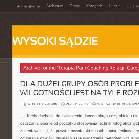
Archiwum
Domy
Kategorie
Ludzie
Strona główna
Spis Tr
WYSOKI SĄDZIE
Archive for the ‘Terapia Par i Coaching Relacji’ Cate
DLA DUŻEJ GRUPY OSÓB PROBL
WILGOTNOŚCI JEST NA TYLE ROZ
POSTED BY ADMIN
PAŹ - 11 - 2025
MOŻLIWOŚĆ KOMENTOWA
Kiedy dochodzi do zwilgocenia danego obrębu czy obiektu ni
osuszania Godnie od początku stosowania technik fotograficznych
zorientowali się, że powstał nowatorski sposób zapisu realiów – p
od zarania dziejów utrwalali ważne wydarzenia metodami wizualn