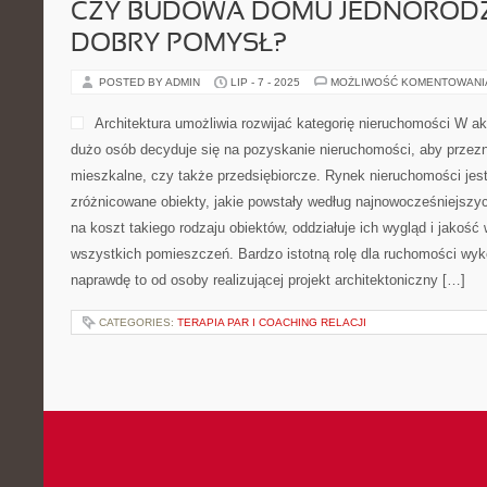
CZY BUDOWA DOMU JEDNORODZ
DOBRY POMYSŁ?
POSTED BY ADMIN
LIP - 7 - 2025
MOŻLIWOŚĆ KOMENTOWAN
Architektura umożliwia rozwijać kategorię nieruchomości W a
dużo osób decyduje się na pozyskanie nieruchomości, aby przezn
mieszkalne, czy także przedsiębiorcze. Rynek nieruchomości jes
zróżnicowane obiekty, jakie powstały według najnowocześniejs
na koszt takiego rodzaju obiektów, oddziałuje ich wygląd i jakoś
wszystkich pomieszczeń. Bardzo istotną rolę dla ruchomości wyko
naprawdę to od osoby realizującej projekt architektoniczny […]
CATEGORIES:
TERAPIA PAR I COACHING RELACJI