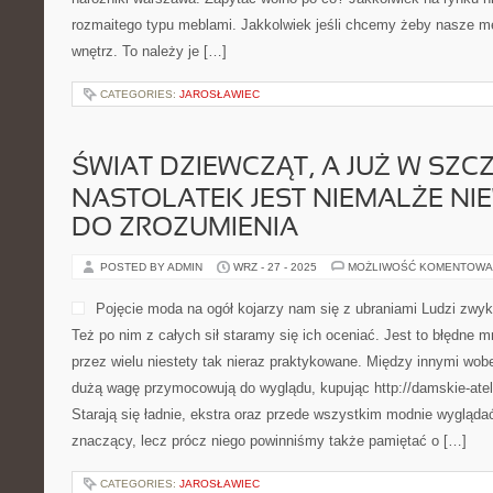
rozmaitego typu meblami. Jakkolwiek jeśli chcemy żeby nasze m
wnętrz. To należy je […]
CATEGORIES:
JAROSŁAWIEC
ŚWIAT DZIEWCZĄT, A JUŻ W SZ
NASTOLATEK JEST NIEMALŻE N
DO ZROZUMIENIA
POSTED BY ADMIN
WRZ - 27 - 2025
MOŻLIWOŚĆ KOMENTOWA
Pojęcie moda na ogół kojarzy nam się z ubraniami Ludzi zwy
Też po nim z całych sił staramy się ich oceniać. Jest to błędne 
przez wielu niestety tak nieraz praktykowane. Między innymi wob
dużą wagę przymocowują do wyglądu, kupując http://damskie-atel
Starają się ładnie, ekstra oraz przede wszystkim modnie wygląda
znaczący, lecz prócz niego powinniśmy także pamiętać o […]
CATEGORIES:
JAROSŁAWIEC