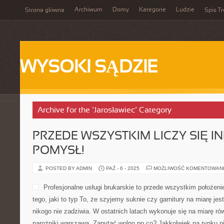
Archiwum
Domy
Kategorie
Ludzie
Strona główna
Spis Tr
WYSOKI SĄDZIE
Archive for the ‘Jarosławiec’ Category
PRZEDE WSZYSTKIM LICZY SIĘ 
POMYSŁ!
POSTED BY ADMIN
PAŹ - 6 - 2025
MOŻLIWOŚĆ KOMENTOWAN
Profesjonalne usługi brukarskie to przede wszystkim położeni
tego, jaki to typ To, że szyjemy suknie czy garnitury na miarę je
nikogo nie zadziwia. W ostatnich latach wykonuje się na miarę ró
narożniki warszawa. Zapytać wolno po co? Jakkolwiek na rynku ni