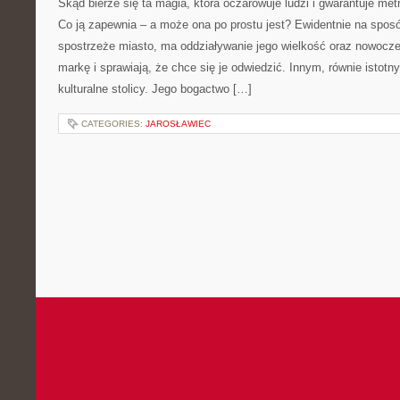
Skąd bierze się ta magia, która oczarowuje ludzi i gwarantuje metr
Co ją zapewnia – a może ona po prostu jest? Ewidentnie na sposó
spostrzeże miasto, ma oddziaływanie jego wielkość oraz nowocze
markę i sprawiają, że chce się je odwiedzić. Innym, równie istot
kulturalne stolicy. Jego bogactwo […]
CATEGORIES:
JAROSŁAWIEC