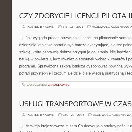
CZY ZDOBYCIE LICENCJI PILOTA 
POSTED BY ADMIN
SIE - 18 - 2025
MOŻLIWOŚĆ KOMENTOWA
Jak wygląda proces otrzymania licencji na pilotowanie samolo
dziedzinie lotnictwa potrafią być bardzo ekscytujące, ale też pełn
szkołę, która naprawdę dobrze przygotuje do latania. Nie będzie t
naukę w powietrzu, lecz również o stosunek wobec kursantów i 
programu. Sprawdzona szkoła lotnicza dysponować powinna wykwa
potrafi przystępnie i zrozumiale dzielić się wiedzą praktyczną i te
CATEGORIES:
JAROSŁAWIEC
USŁUGI TRANSPORTOWE W CZAS
POSTED BY ADMIN
CZE - 29 - 2025
MOŻLIWOŚĆ KOMENTOWA
Atrakcja krajoznawcza miasta Co decyduje o atrakcyjności tu