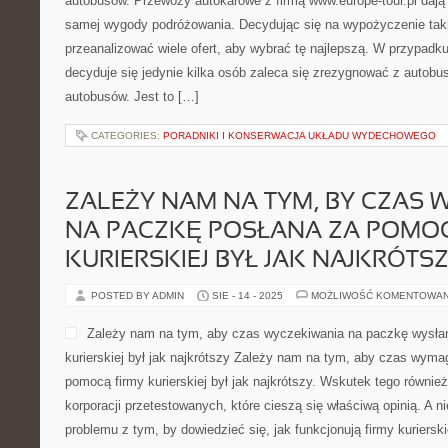
autobusów. Przewozy autokarowe z firmą www.europe-tour.pl dają
samej wygody podróżowania. Decydując się na wypożyczenie taki
przeanalizować wiele ofert, aby wybrać tę najlepszą. W przypadku
decyduje się jedynie kilka osób zaleca się zrezygnować z autobu
autobusów. Jest to […]
CATEGORIES:
PORADNIKI I KONSERWACJA UKŁADU WYDECHOWEGO
ZALEŻY NAM NA TYM, BY CZAS
NA PACZKĘ POSŁANA ZA POMOC
KURIERSKIEJ BYŁ JAK NAJKRÓTS
POSTED BY ADMIN
SIE - 14 - 2025
MOŻLIWOŚĆ KOMENTOWA
Zależy nam na tym, aby czas wyczekiwania na paczkę wysła
kurierskiej był jak najkrótszy Zależy nam na tym, aby czas wym
pomocą firmy kurierskiej był jak najkrótszy. Wskutek tego równie
korporacji przetestowanych, które cieszą się właściwą opinią. A n
problemu z tym, by dowiedzieć się, jak funkcjonują firmy kuriersk