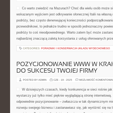
Co warto zwiedzić na Mazurach? Choć dla wielu osób może się
wskazanym wyjściem jest odkrywanie słonecznej Italii na własną
podróży, bez często denerwującej konieczności podporządkowania
przewodnikowi, to jednakże trudno w sposób jednoznaczny powied
podróży to coś nieodpowiedniego. Warto zatem być może zastanow
najbardziej znaczącą zaletą korzystania z usług oferowanych prz
CATEGORIES:
PORADNIKI I KONSERWACJA UKŁADU WYDECHOWEGO
POZYCJONOWANIE WWW W KRAK
DO SUKCESU TWOJEJ FIRMY
POSTED BY ADMIN
CZE - 19 - 2025
MOŻLIWOŚĆ KOMENTOWA
W dzisiejszych czasach, kiedy konkurencja w sieci rośnie jak
wystarczy już tylko mieć pięknie wyglądającą stronę internetową
odpowiednie pozycjonowanie – zwłaszcza w tak dynamicznym mie
rozwoju swojego biznesu i zastanawiasz się, jak wyróżnić się na 