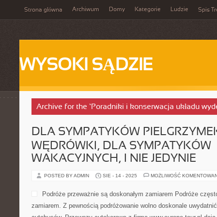
Archiwum
Domy
Kategorie
Ludzie
Strona główna
Spis Tr
WYSOKI SĄDZIE
Archive for the ‘Poradniki i konserwacja układu w
DLA SYMPATYKÓW PIELGRZYMEK
WĘDRÓWKI, DLA SYMPATYKÓW
WAKACYJNYCH, I NIE JEDYNIE
POSTED BY ADMIN
SIE - 14 - 2025
MOŻLIWOŚĆ KOMENTOWA
Podróże przeważnie są doskonałym zamiarem Podróże często
zamiarem. Z pewnością podróżowanie wolno doskonale uwydatnić