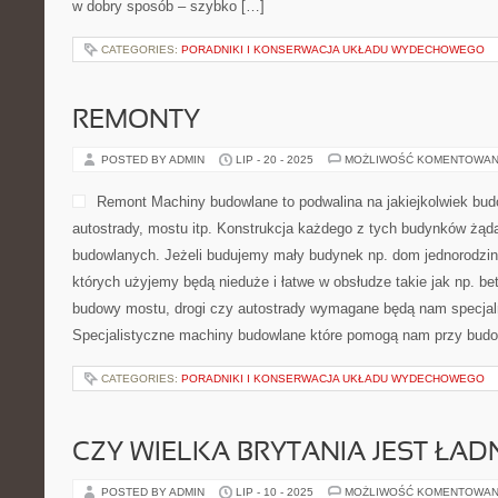
w dobry sposób – szybko […]
CATEGORIES:
PORADNIKI I KONSERWACJA UKŁADU WYDECHOWEGO
REMONTY
POSTED BY ADMIN
LIP - 20 - 2025
MOŻLIWOŚĆ KOMENTOWAN
Remont Machiny budowlane to podwalina na jakiejkolwiek bud
autostrady, mostu itp. Konstrukcja każdego z tych budynków żą
budowlanych. Jeżeli budujemy mały budynek np. dom jednorodzi
których użyjemy będą nieduże i łatwe w obsłudze takie jak np. be
budowy mostu, drogi czy autostrady wymagane będą nam specja
Specjalistyczne machiny budowlane które pomogą nam przy budo
CATEGORIES:
PORADNIKI I KONSERWACJA UKŁADU WYDECHOWEGO
CZY WIELKA BRYTANIA JEST ŁA
POSTED BY ADMIN
LIP - 10 - 2025
MOŻLIWOŚĆ KOMENTOWAN