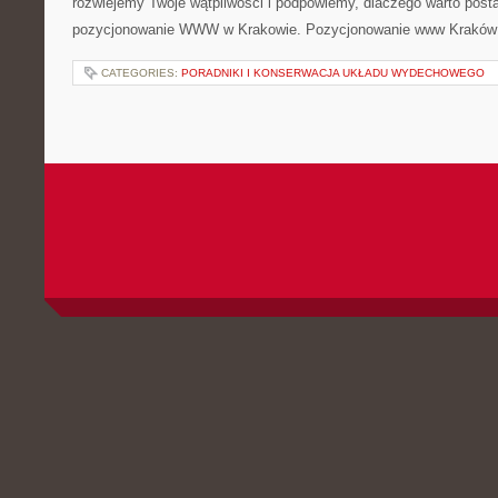
rozwiejemy Twoje wątpliwości i podpowiemy, dlaczego warto posta
pozycjonowanie WWW w Krakowie. Pozycjonowanie www Kraków
CATEGORIES:
PORADNIKI I KONSERWACJA UKŁADU WYDECHOWEGO