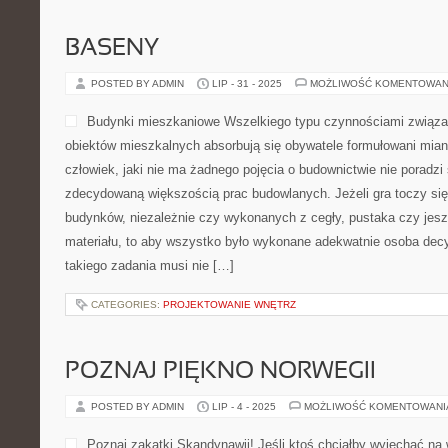
BASENY
POSTED BY ADMIN
LIP - 31 - 2025
MOŻLIWOŚĆ KOMENTOWAN
Budynki mieszkaniowe Wszelkiego typu czynnościami związa
obiektów mieszkalnych absorbują się obywatele formułowani mia
człowiek, jaki nie ma żadnego pojęcia o budownictwie nie poradzi
zdecydowaną większością prac budowlanych. Jeżeli gra toczy si
budynków, niezależnie czy wykonanych z cegły, pustaka czy jesz
materiału, to aby wszystko było wykonane adekwatnie osoba decy
takiego zadania musi nie […]
CATEGORIES:
PROJEKTOWANIE WNĘTRZ
POZNAJ PIĘKNO NORWEGII
POSTED BY ADMIN
LIP - 4 - 2025
MOŻLIWOŚĆ KOMENTOWAN
Poznaj zakątki Skandynawii! Jeśli ktoś chciałby wyjechać na