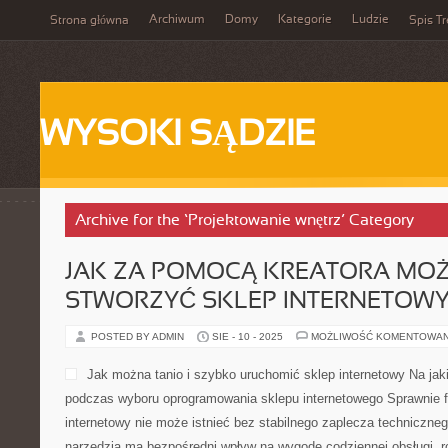
Archiwum
Domy
Kategorie
Ludzie
Strona główna
Spis Tr
WYSOKI SĄDZIE
Archive for the ‘Projektowanie wnętrz’ Category
JAK ZA POMOCĄ KREATORA MO
STWORZYĆ SKLEP INTERNETOW
POSTED BY ADMIN
SIE - 10 - 2025
MOŻLIWOŚĆ KOMENTOWA
Jak można tanio i szybko uruchomić sklep internetowy Na jak
podczas wyboru oprogramowania sklepu internetowego Sprawnie f
internetowy nie może istnieć bez stabilnego zaplecza techniczn
narzędzia ma bezpośredni wpływ na wygodę codziennej obsługi, roz