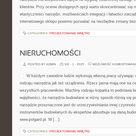
klientów. Przy ocenie dostępnych opcji warto skoncentrować się 
elastyczności narzędzi, możliwościach integracji i łatwości zarz
internetowego sklepu powinno pozwalać na niezbędne zmiany bez
CATEGORIES:
PROJEKTOWANIE WNĘTRZ
NIERUCHOMOŚCI
POSTED BY ADMIN
SIE - 1 - 2025
MOŻLIWOŚĆ KOMENTOWAN
W każdym zawodzie ludzie wykonują własną pracę używając 
rodzaju narzędzia jak też urządzenia. Rzecz jasna mają one na c
wszystkich pracowników. Machiny rodzaju koparka to podstawa b
wątpliwości, że narzędzia budowlane w różny sposób różnią się 
narzędzie przeznaczone jest do urzeczywistniania innej czynnośc
instrumentów budowlanych ilu ekspertów absorbuje się daną budo
www.polgard.pl. W […]
CATEGORIES:
PROJEKTOWANIE WNĘTRZ