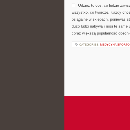
Odzież to coś, co ludzie zaw
wszystko, co twórcze. Każdy chce
osiągalne w sklepach, ponieważ s
dużo ludzi nabywa i nosi te same u
coraz większą popularność obecni
CATEGORIES:
MEDYCYNA SPORT