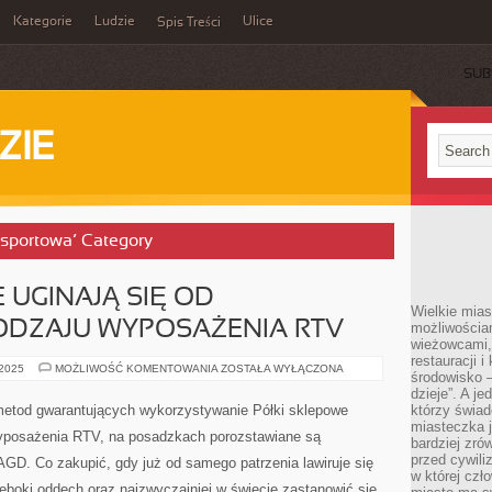
Kategorie
Ludzie
Ulice
Spis Treści
SUB
ZIE
 sportowa’ Category
 UGINAJĄ SIĘ OD
Wielkie mia
ODZAJU WYPOSAŻENIA RTV
możliwościami
wieżowcami,
restauracji i
PÓŁKI
 2025
MOŻLIWOŚĆ KOMENTOWANIA
ZOSTAŁA WYŁĄCZONA
środowisko –
SKLEPOWE
UGINAJĄ
dzieje”. A j
SIĘ
metod gwarantujących wykorzystywanie Półki sklepowe
którzy świad
OD
miasteczka j
WSZELAKIEGO
wyposażenia RTV, na posadzkach porozstawiane są
RODZAJU
bardziej zró
WYPOSAŻENIA
przed cywiliz
GD. Co zakupić, gdy już od samego patrzenia lawiruje się
RTV
w której czł
ęboki oddech oraz najzwyczajniej w świecie zastanowić się,