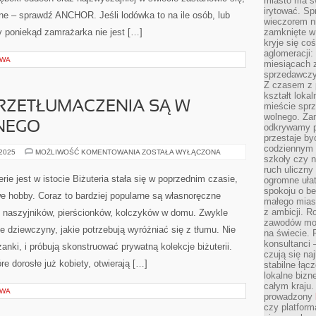
miasto ma s
irytować. Sp
 – sprawdź ANCHOR. Jeśli lodówka to na ile osób, lub
wieczorem ni
 poniekąd zamrażarka nie jest […]
zamknięte w
kryje się co
aglomeracji:
OWA
miesiącach 
sprzedawczyn
Z czasem z p
kształt loka
RZETŁUMACZENIA SĄ W
mieście sprz
wolnego. Zam
NEGO
odkrywamy po
przestaje by
codziennym 
MATERIAŁY
 2025
MOŻLIWOŚĆ KOMENTOWANIA
ZOSTAŁA WYŁĄCZONA
szkoły czy n
DO
PRZETŁUMACZENIA
ruch uliczny
SĄ
rie jest w istocie Biżuteria stała się w poprzednim czasie,
ogromne ułat
W
spokoju o be
STANIE
e hobby. Coraz to bardziej popularne są własnoręczne
BYĆ
małego mias
RÓŻNEGO
z ambicji. Ro
 naszyjników, pierścionków, kolczyków w domu. Zwykle
zawodów mo
e dziewczyny, jakie potrzebują wyróżniać się z tłumu. Nie
na świecie. 
konsultanci
nki, i próbują skonstruować prywatną kolekcje biżuterii.
czują się na
e dorosłe już kobiety, otwierają […]
stabilne łąc
lokalne bizn
całym kraju
OWA
prowadzony
czy platfor