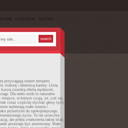
SCRIBE
FACEBOOK
TWITTER
sta przyciągają swoim tempem,
, kulturą i obietnicą kariery. Lśnią
 kuszą szeroką ofertą wydarzeń,
 knajp. Dla wielu osób to naturalne
 miejsce, w którym czują, że „coś się
ednak coraz częściej słychać głosy tych,
omie wybierają małe miasta i
ako przestrzeń do spokojniejszego,
wnoważonego życia. To nie ucieczka
acją, ale próba znalezienia takiej skali,
owiek przestaje być anonimowy. Małe