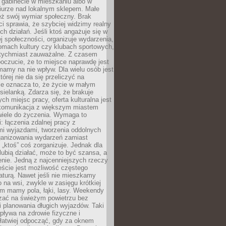
 gabinecie w mieszkaniu albo w
iurze nad lokalnym sklepem. Małe
eż swój wymiar społeczny. Brak
 sprawia, że szybciej widzimy realny
h działań. Jeśli ktoś angażuje się w
ej społeczności, organizuje wydarzenia,
mach kultury czy klubach sportowych,
atychmiast zauważalne. Z czasem
poczucie, że to miejsce naprawdę jest
mamy na nie wpływ. Dla wielu osób jest
tórej nie da się przeliczyć na
ie oznacza to, że życie w małym
 sielanką. Zdarza się, że brakuje
ch miejsc pracy, oferta kulturalna jest
komunikacja z większym miastem
wiele do życzenia. Wymaga to
: łączenia zdalnej pracy z
mi wyjazdami, tworzenia oddolnych
rganizowania wydarzeń zamiast
 „ktoś” coś zorganizuje. Jednak dla
 lubią działać, może to być szansa, a
enie. Jedną z najcenniejszych rzeczy
ście jest możliwość częstego
aturą. Nawet jeśli nie mieszkamy
 na wsi, zwykle w zasięgu krótkiej
em mamy pola, łąki, lasy. Weekendy
ać na świeżym powietrzu bez
 planowania długich wyjazdów. Taki
pływa na zdrowie fizyczne i
 łatwiej odpocząć, gdy za oknem