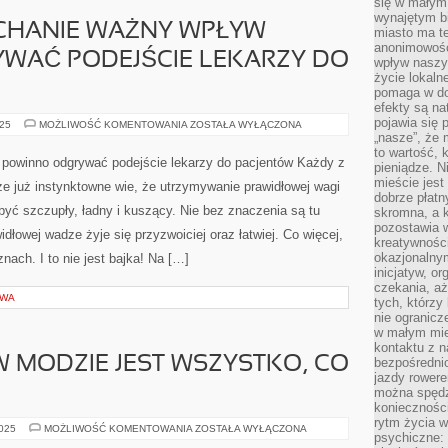
się w małym
wynajętym b
YCHANIE WAŻNY WPŁYW
miasto ma t
anonimowości
WAĆ PODEJŚCIE LEKARZY DO
wpływ naszyc
życie lokaln
pomaga w do
efekty są n
pojawia się 
DLA
025
MOŻLIWOŚĆ KOMENTOWANIA
ZOSTAŁA WYŁĄCZONA
NAS
„nasze”, że 
NIESŁYCHANIE
to wartość, k
WAŻNY
w powinno odgrywać podejście lekarzy do pacjentów Każdy z
pieniądze. N
WPŁYW
POWINNO
mieście jest
że już instynktowne wie, że utrzymywanie prawidłowej wagi
ODGRYWAĆ
dobrze płatny
PODEJŚCIE
 być szczupły, ładny i kuszący. Nie bez znaczenia są tu
skromna, a 
LEKARZY
DO
pozostawia 
idłowej wadze żyje się przyzwoiciej oraz łatwiej. Co więcej,
PACJENTÓW
kreatywności
okazjonalny
ach. I to nie jest bajka! Na […]
inicjatyw, o
czekania, aż
OWA
tych, którzy
nie ogranicz
w małym mie
kontaktu z n
 MODZIE JEST WSZYSTKO, CO
bezpośrednio
jazdy rower
można spędz
konieczności
rytm życia w
WSPÓŁCZEŚNIE
2025
MOŻLIWOŚĆ KOMENTOWANIA
ZOSTAŁA WYŁĄCZONA
psychiczne:
W