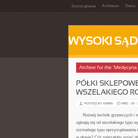
Archiwum
Domy
Strona główna
WYSOKI SĄD
Archive for the ‘Medycyna
PÓŁKI SKLEPOWE
WSZELAKIEGO R
POSTED BY ADMIN
WRZ - 30 -
Rozwój technik grzewczych i 
uginają się od wszelakiego typu 
rozmaitego typu oprzyrządowania A
w głowie? Cóż należałoby wziąć gł