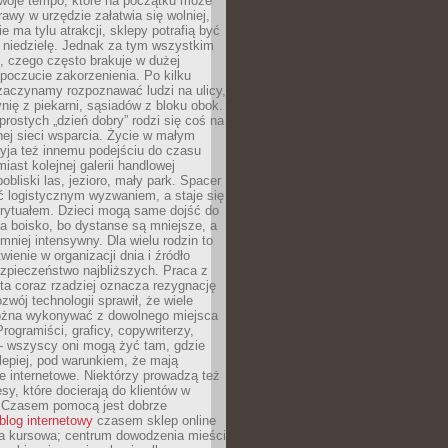
woje tempo, które na początku może
rawy w urzędzie załatwia się wolniej,
e ma tylu atrakcji, sklepy potrafią być
 niedzielę. Jednak za tym wszystkim
ś, czego często brakuje w dużej
 poczucie zakorzenienia. Po kilku
zaczynamy rozpoznawać ludzi na ulicy,
ię z piekarni, sąsiadów z bloku obok.
rostych „dzień dobry” rodzi się coś na
lnej sieci wsparcia. Życie w małym
yja też innemu podejściu do czasu
iast kolejnej galerii handlowej
bliski las, jezioro, mały park. Spacer
ć logistycznym wyzwaniem, a staje się
rytuałem. Dzieci mogą same dojść do
a boisko, bo dystanse są mniejsze, a
 mniej intensywny. Dla wielu rodzin to
wienie w organizacji dnia i źródło
zpieczeństwo najbliższych. Praca z
ta coraz rzadziej oznacza rezygnację
zwój technologii sprawił, że wiele
żna wykonywać z dowolnego miejsca
Programiści, graficy, copywriterzy,
 – wszyscy oni mogą żyć tam, gdzie
jlepiej, pod warunkiem, że mają
ze internetowe. Niektórzy prowadzą też
esy, które docierają do klientów w
. Czasem pomocą jest dobrze
blog internetowy
czasem sklep online
ma kursowa; centrum dowodzenia mieści