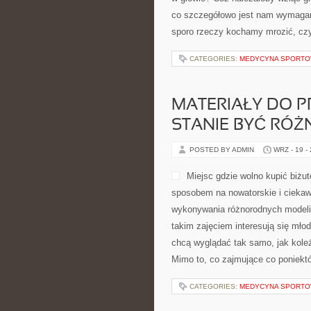
co szczegółowo jest nam wymagane
sporo rzeczy kochamy mrozić, czy
CATEGORIES:
MEDYCYNA SPORT
MATERIAŁY DO P
STANIE BYĆ RÓŻ
POSTED BY ADMIN
WRZ - 19 -
Miejsc gdzie wolno kupić biżute
sposobem na nowatorskie i ciekaw
wykonywania różnorodnych modeli
takim zajęciem interesują się młod
chcą wyglądać tak samo, jak koleża
Mimo to, co zajmujące co poniektór
CATEGORIES:
MEDYCYNA SPORT