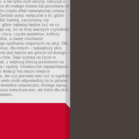
, a nie tylko ruch uliczny. Decyzja o
ce do małego miasta lub pozostaniu w
 to często efekt wewnętrznej zmiany
 Zamiast pytać wyłącznie o to, gdzie
robić karierę, zaczynamy się
 gdzie najlepiej będzie żyć na co
je się, że na listę ważnych czynników
e cisza, czyste powietrze, krótszy
dzie, a nawet możliwość
go spotkania znajomych na ulicy. Dla
inus, dla innych – największy plus.
nie jest lepsze ani gorsze od dużego –
tu inne. Daje szansę na życie w
ali, z większą ilością przestrzeni na
urę i spokój. Ostatecznie najważniejsze
ile atrakcji ma nasze miejsce
a, ale czy pozwala nam żyć w zgodzie
 wielu osób odpowiedzią na to pytanie
 niewielkie miasteczko, którego nazwy
 poza mieszkańcami, ale które dla nich
wiatem.