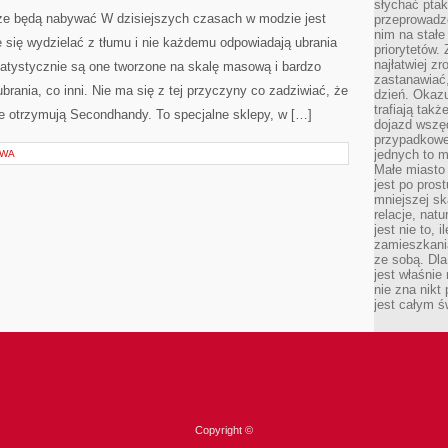
MODZIE
słychać ptaki
JEST
sze będą nabywać W dzisiejszych czasach w modzie jest
przeprowadz
WSZYSTKO,
nim na stałe
CO
 się wydzielać z tłumu i nie każdemu odpowiadają ubrania
POMYSŁOWE
priorytetów.
najłatwiej z
tatystycznie są one tworzone na skalę masową i bardzo
zastanawiać,
brania, co inni. Nie ma się z tej przyczyny co zadziwiać, że
dzień. Okazu
trafiają takż
e otrzymują Secondhandy. To specjalne sklepy, w […]
dojazd wszę
przypadkowe
jednych to m
OWA
Małe miasto 
jest po pros
mniejszej sk
relacje, nat
jest nie to, 
zamieszkani
ze sobą. Dla
jest właśnie
nie zna nikt
jest całym ś
Copyright ©