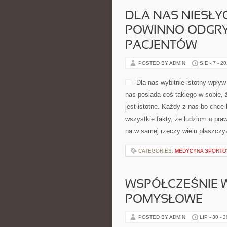
DLA NAS NIESŁ
POWINNO ODGRY
PACJENTÓW
POSTED BY ADMIN
SIE - 7 - 2
Dla nas wybitnie istotny wpły
nas posiada coś takiego w sobie, 
jest istotne. Każdy z nas bo chce
wszystkie fakty, że ludziom o praw
na w samej rzeczy wielu płaszczyzn
CATEGORIES:
MEDYCYNA SPORT
WSPÓŁCZEŚNIE W
POMYSŁOWE
POSTED BY ADMIN
LIP - 30 - 