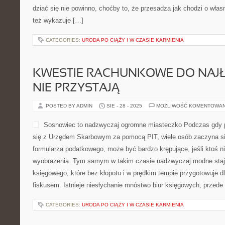
dziać się nie powinno, choćby to, że przesadza jak chodzi o włas
też wykazuje […]
CATEGORIES:
URODA PO CIĄŻY I W CZASIE KARMIENIA
KWESTIE RACHUNKOWE DO NAJŁ
NIE PRZYSTAJĄ
POSTED BY ADMIN
SIE - 28 - 2025
MOŻLIWOŚĆ KOMENTOWA
Sosnowiec to nadzwyczaj ogromne miasteczko Podczas gdy p
się z Urzędem Skarbowym za pomocą PIT, wiele osób zaczyna si
formularza podatkowego, może być bardzo krępujące, jeśli ktoś 
wyobrażenia. Tym samym w takim czasie nadzwyczaj modne stają 
księgowego, które bez kłopotu i w prędkim tempie przygotowuje dla
fiskusem. Istnieje niesłychanie mnóstwo biur księgowych, przed
CATEGORIES:
URODA PO CIĄŻY I W CZASIE KARMIENIA