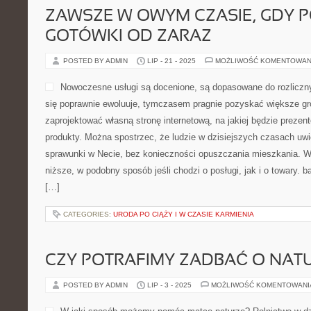
ZAWSZE W OWYM CZASIE, GDY 
GOTÓWKI OD ZARAZ
POSTED BY ADMIN
LIP - 21 - 2025
MOŻLIWOŚĆ KOMENTOWAN
Nowoczesne usługi są docenione, są dopasowane do rozliczn
się poprawnie ewoluuje, tymczasem pragnie pozyskać większe gr
zaprojektować własną stronę internetową, na jakiej będzie prezent
produkty. Można spostrzec, że ludzie w dzisiejszych czasach uw
sprawunki w Necie, bez konieczności opuszczania mieszkania. W
niższe, w podobny sposób jeśli chodzi o posługi, jak i o towary. 
[…]
CATEGORIES:
URODA PO CIĄŻY I W CZASIE KARMIENIA
CZY POTRAFIMY ZADBAĆ O NAT
POSTED BY ADMIN
LIP - 3 - 2025
MOŻLIWOŚĆ KOMENTOWAN