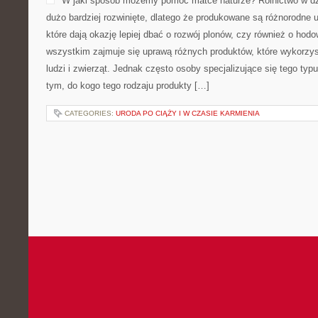
W jaki sposób możemy pomóc matce naturze? Rolnictwo w dzi
dużo bardziej rozwinięte, dlatego że produkowane są różnorodne u
które dają okazję lepiej dbać o rozwój plonów, czy również o hodo
wszystkim zajmuje się uprawą różnych produktów, które wykorzys
ludzi i zwierząt. Jednak często osoby specjalizujące się tego typ
tym, do kogo tego rodzaju produkty […]
CATEGORIES:
URODA PO CIĄŻY I W CZASIE KARMIENIA