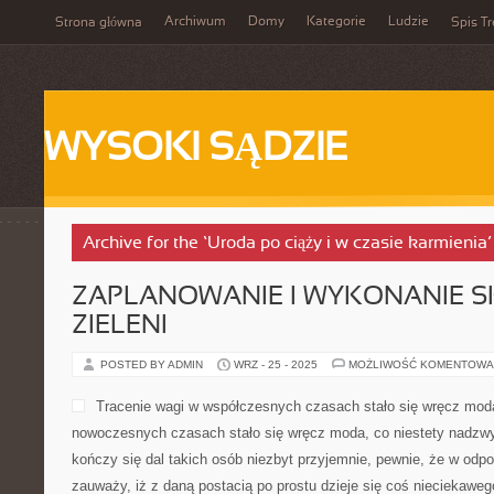
Archiwum
Domy
Kategorie
Ludzie
Strona główna
Spis Tr
WYSOKI SĄDZIE
Archive for the ‘Uroda po ciąży i w czasie karmienia
ZAPLANOWANIE I WYKONANIE 
ZIELENI
POSTED BY ADMIN
WRZ - 25 - 2025
MOŻLIWOŚĆ KOMENTOWA
Tracenie wagi w współczesnych czasach stało się wręcz mo
nowoczesnych czasach stało się wręcz moda, co niestety nadzw
kończy się dal takich osób niezbyt przyjemnie, pewnie, że w od
zauważy, iż z daną postacią po prostu dzieje się coś nieciekawe