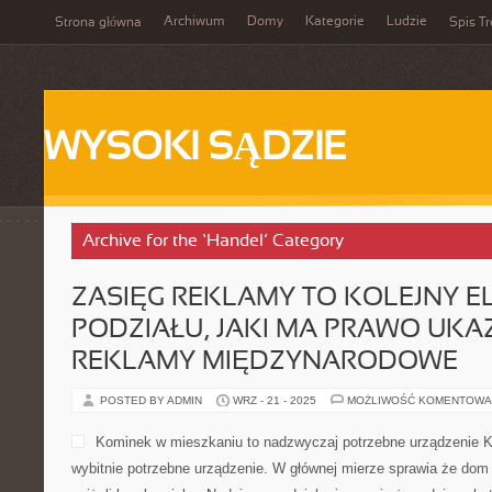
Archiwum
Domy
Kategorie
Ludzie
Strona główna
Spis Tr
WYSOKI SĄDZIE
Archive for the ‘Handel’ Category
ZASIĘG REKLAMY TO KOLEJNY E
PODZIAŁU, JAKI MA PRAWO UK
REKLAMY MIĘDZYNARODOWE
POSTED BY ADMIN
WRZ - 21 - 2025
MOŻLIWOŚĆ KOMENTOWA
Kominek w mieszkaniu to nadzwyczaj potrzebne urządzenie 
wybitnie potrzebne urządzenie. W głównej mierze sprawia że dom 