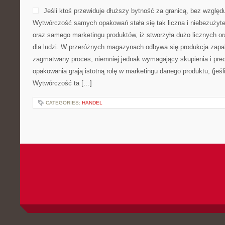
Jeśli ktoś przewiduje dłuższy bytność za granicą, bez względ
Wytwórczość samych opakowań stała się tak liczna i niebezuży
oraz samego marketingu produktów, iż stworzyła dużo licznych o
dla ludzi. W przeróżnych magazynach odbywa się produkcja zapak
zagmatwany proces, niemniej jednak wymagający skupienia i prec
opakowania grają istotną rolę w marketingu danego produktu, (jeśli 
Wytwórczość ta […]
CATEGORIES:
HANDEL