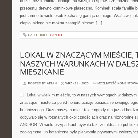
aniżeli bez kominka. Nadaje mu wdzięku i sprawia że rodzina chę
przetestuj drewno kominkowe piaseczno. Kominek scala familię b
jest zimno to wiele osób kocha się garnąć do niego. Właściwej j
ciepło jakiego nie można zastąpić niczym […]
CATEGORIES:
HANDEL
LOKAL W ZNACZĄCYM MIEŚCIE, 
NASZYCH WARUNKACH W DALSZ
MIESZKANIE
POSTED BY ADMIN
WRZ - 18 - 2025
MOŻLIWOŚĆ KOMENTOWA
Lokal w wielkim mieście, to w naszych wymogach w dalszym
znaczące miasto za punkt honoru uznaje posiadanie swojego ogr
botanicznego. Dużo naszych miast takie ogrody ma już od bardz
odbywało się w rozmaitych okolicznościach oraz na różnorodne s
ANCHOR. W wielu przypadkach bywało tak, że aktualnie publiczn
zoologiczne lub botaniczne były pierwotnie prywatnymi zwierzyńca