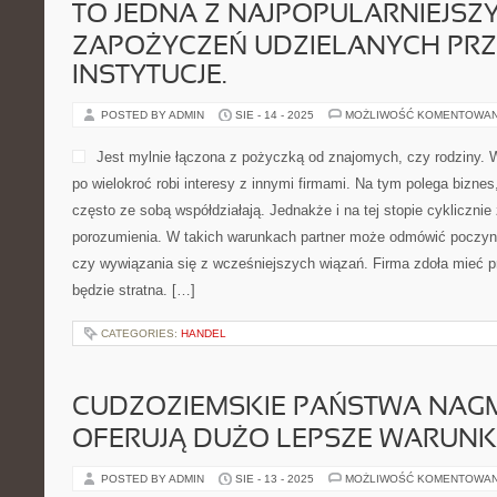
TO JEDNA Z NAJPOPULARNIEJSZ
ZAPOŻYCZEŃ UDZIELANYCH PRZ
INSTYTUCJE.
POSTED BY ADMIN
SIE - 14 - 2025
MOŻLIWOŚĆ KOMENTOWA
Jest mylnie łączona z pożyczką od znajomych, czy rodziny. W
po wielokroć robi interesy z innymi firmami. Na tym polega biznes
często ze sobą współdziałają. Jednakże i na tej stopie cyklicznie 
porozumienia. W takich warunkach partner może odmówić poczynie
czy wywiązania się z wcześniejszych wiązań. Firma zdoła mieć pr
będzie stratna. […]
CATEGORIES:
HANDEL
CUDZOZIEMSKIE PAŃSTWA NAGM
OFERUJĄ DUŻO LEPSZE WARUNK
POSTED BY ADMIN
SIE - 13 - 2025
MOŻLIWOŚĆ KOMENTOWA