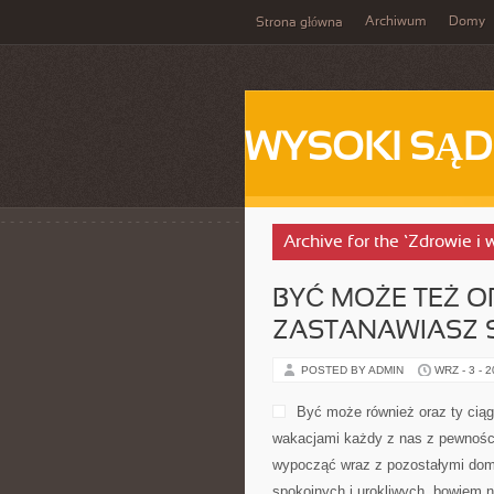
Archiwum
Domy
Strona główna
WYSOKI SĄD
Archive for the ‘Zdrowie i 
BYĆ MOŻE TEŻ O
ZASTANAWIASZ S
POSTED BY ADMIN
WRZ - 3 - 
Być może również oraz ty ciąg
wakacjami każdy z nas z pewnośc
wypocząć wraz z pozostałymi dom
spokojnych i urokliwych, bowiem 