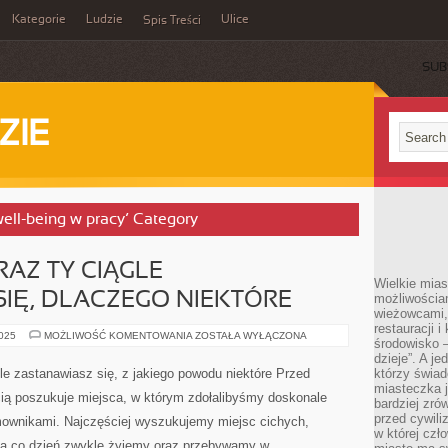
Kategorie
Ludzie
Ulice
Spis Treści
SUB
ZIE
well-being w pracy’ Category
RAZ TY CIĄGLE
Wielkie mia
IĘ, DLACZEGO NIEKTÓRE
możliwościami
wieżowcami,
restauracji i
BYĆ
2025
MOŻLIWOŚĆ KOMENTOWANIA
ZOSTAŁA WYŁĄCZONA
środowisko –
MOŻE
TEŻ
dzieje”. A j
ORAZ
le zastanawiasz się, z jakiego powodu niektóre Przed
którzy świad
TY
miasteczka j
CIĄGLE
ią poszukuje miejsca, w którym zdołalibyśmy doskonale
ZASTANAWIASZ
bardziej zró
SIĘ,
przed cywiliz
ownikami. Najczęściej wyszukujemy miejsc cichych,
DLACZEGO
w której czł
NIEKTÓRE
na co dzień zwykle żyjemy oraz przebywamy w