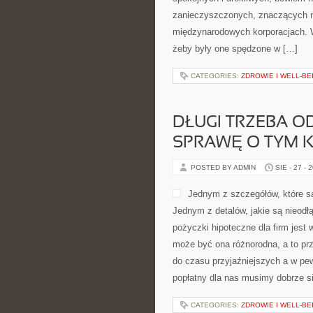
zanieczyszczonych, znaczących mi
międzynarodowych korporacjach. W
żeby były one spędzone w […]
CATEGORIES:
ZDROWIE I WELL-BE
DŁUGI TRZEBA O
SPRAWĘ O TYM 
POSTED BY ADMIN
SIE - 27 - 
Jednym z szczegółów, które s
Jednym z detalów, jakie są nieod
pożyczki hipoteczne dla firm jest 
może być ona różnorodna, a to prz
do czasu przyjaźniejszych a w pe
popłatny dla nas musimy dobrze s
CATEGORIES:
ZDROWIE I WELL-BE