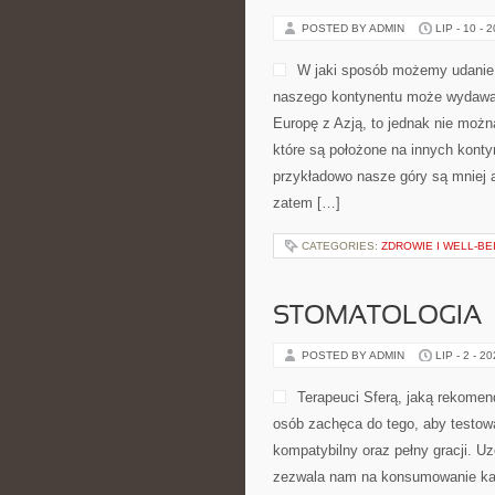
POSTED BY ADMIN
LIP - 10 - 
W jaki sposób możemy udanie 
naszego kontynentu może wydawać 
Europę z Azją, to jednak nie możn
które są położone na innych kontyn
przykładowo nasze góry są mniej 
zatem […]
CATEGORIES:
ZDROWIE I WELL-BE
STOMATOLOGIA
POSTED BY ADMIN
LIP - 2 - 2
Terapeuci Sferą, jaką rekomen
osób zachęca do tego, aby testowa
kompatybilny oraz pełny gracji. U
zezwala nam na konsumowanie każ