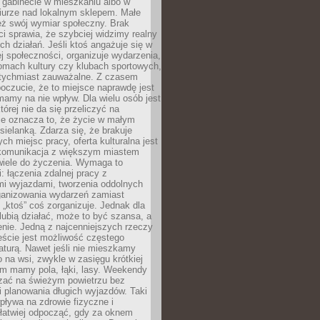
 gabinecie w mieszkaniu albo w
iurze nad lokalnym sklepem. Małe
eż swój wymiar społeczny. Brak
 sprawia, że szybciej widzimy realny
h działań. Jeśli ktoś angażuje się w
ej społeczności, organizuje wydarzenia,
mach kultury czy klubach sportowych,
atychmiast zauważalne. Z czasem
poczucie, że to miejsce naprawdę jest
mamy na nie wpływ. Dla wielu osób jest
tórej nie da się przeliczyć na
ie oznacza to, że życie w małym
 sielanką. Zdarza się, że brakuje
ch miejsc pracy, oferta kulturalna jest
komunikacja z większym miastem
wiele do życzenia. Wymaga to
: łączenia zdalnej pracy z
mi wyjazdami, tworzenia oddolnych
rganizowania wydarzeń zamiast
 „ktoś” coś zorganizuje. Jednak dla
 lubią działać, może to być szansa, a
enie. Jedną z najcenniejszych rzeczy
ście jest możliwość częstego
aturą. Nawet jeśli nie mieszkamy
 na wsi, zwykle w zasięgu krótkiej
em mamy pola, łąki, lasy. Weekendy
ać na świeżym powietrzu bez
 planowania długich wyjazdów. Taki
pływa na zdrowie fizyczne i
 łatwiej odpocząć, gdy za oknem