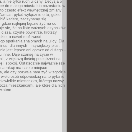
, a nie tylko ruch uliczny. Decyzja o
ce do małego miasta lub pozostaniu w
 to często efekt wewnętrznej zmiany
 Zamiast pytać wyłącznie o to, gdzie
robić karierę, zaczynamy się
 gdzie najlepiej będzie żyć na co
je się, że na listę ważnych czynników
e cisza, czyste powietrze, krótszy
dzie, a nawet możliwość
go spotkania znajomych na ulicy. Dla
inus, dla innych – największy plus.
nie jest lepsze ani gorsze od dużego –
tu inne. Daje szansę na życie w
ali, z większą ilością przestrzeni na
urę i spokój. Ostatecznie najważniejsze
ile atrakcji ma nasze miejsce
a, ale czy pozwala nam żyć w zgodzie
 wielu osób odpowiedzią na to pytanie
 niewielkie miasteczko, którego nazwy
 poza mieszkańcami, ale które dla nich
wiatem.