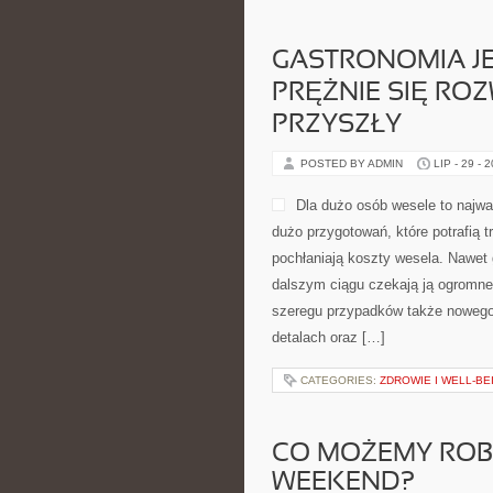
GASTRONOMIA JE
PRĘŻNIE SIĘ ROZ
PRZYSZŁY
POSTED BY ADMIN
LIP - 29 - 
Dla dużo osób wesele to najwa
dużo przygotowań, które potrafią t
pochłaniają koszty wesela. Nawet 
dalszym ciągu czekają ją ogromne
szeregu przypadków także nowego f
detalach oraz […]
CATEGORIES:
ZDROWIE I WELL-BE
CO MOŻEMY ROBI
WEEKEND?