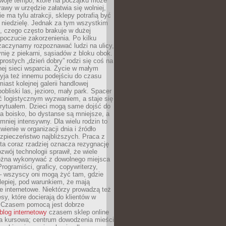
woje tempo, które na początku może
rawy w urzędzie załatwia się wolniej,
e ma tylu atrakcji, sklepy potrafią być
 niedzielę. Jednak za tym wszystkim
ś, czego często brakuje w dużej
 poczucie zakorzenienia. Po kilku
zaczynamy rozpoznawać ludzi na ulicy,
ię z piekarni, sąsiadów z bloku obok.
rostych „dzień dobry” rodzi się coś na
lnej sieci wsparcia. Życie w małym
yja też innemu podejściu do czasu
iast kolejnej galerii handlowej
bliski las, jezioro, mały park. Spacer
ć logistycznym wyzwaniem, a staje się
rytuałem. Dzieci mogą same dojść do
a boisko, bo dystanse są mniejsze, a
 mniej intensywny. Dla wielu rodzin to
wienie w organizacji dnia i źródło
zpieczeństwo najbliższych. Praca z
ta coraz rzadziej oznacza rezygnację
zwój technologii sprawił, że wiele
żna wykonywać z dowolnego miejsca
Programiści, graficy, copywriterzy,
 – wszyscy oni mogą żyć tam, gdzie
jlepiej, pod warunkiem, że mają
ze internetowe. Niektórzy prowadzą też
esy, które docierają do klientów w
. Czasem pomocą jest dobrze
blog internetowy
czasem sklep online
ma kursowa; centrum dowodzenia mieści