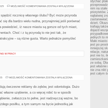
słychać ptaki
przeprowadz
CO
2025
MOŻLIWOŚĆ KOMENTOWANIA
ZOSTAŁA WYŁĄCZONA
nim na stałe
MOŻEMY
ROBIĆ
priorytetów.
INTERESUJĄCEGO
spędzić rocznicę własnego ślubu? Być może przyroda
najłatwiej z
W
zastanawiać,
DŁUGI
się dla bardzo wielu nudna, przynajmniej jeśli porównać
WEEKEND?
dzień. Okazu
trafiają takż
a powiedzieć, iż nasze miasta są gorsze od tych miast,
dojazd wszę
entach. Choć i z tą przyrodą to nie jest tak, że
przypadkowe
jednych to m
atrakcyjne – są różne gusta. Warto jednakże pomyśleć
Małe miasto 
jest po pros
mniejszej sk
relacje, nat
ING W PRACY
jest nie to, 
zamieszkani
ze sobą. Dla
jest właśnie
nie zna nikt
jest całym ś
STOMATOLOGIA
025
MOŻLIWOŚĆ KOMENTOWANIA
ZOSTAŁA WYŁĄCZONA
dują ówczesne reklamy do zębów, jest odontologia. Dużo
ć własne uzębienie, a co więcej robić to w sposób
zębienie, zwłaszcza to pełne, jest nadzwyczaj ważne, bo
dego posiłku, a tym samym na bycie jednostką jak