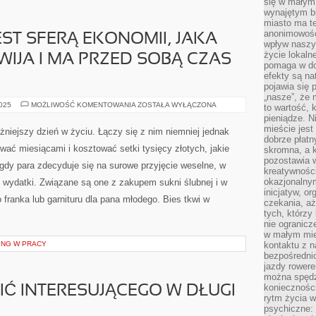
się w małym
wynajętym b
miasto ma t
anonimowości
ST SFERĄ EKONOMII, JAKA
wpływ naszyc
życie lokaln
WIJA I MA PRZED SOBĄ CZAS
pomaga w do
efekty są n
pojawia się 
„nasze”, że 
GASTRONOMIA
2025
MOŻLIWOŚĆ KOMENTOWANIA
ZOSTAŁA WYŁĄCZONA
to wartość, k
JEST
pieniądze. N
SFERĄ
EKONOMII,
mieście jest
żniejszy dzień w życiu. Łączy się z nim niemniej jednak
JAKA
dobrze płatny
PRĘŻNIE
rwać miesiącami i kosztować setki tysięcy złotych, jakie
skromna, a 
SIĘ
ROZWIJA
pozostawia 
gdy para zdecyduje się na surowe przyjęcie weselne, w
I
kreatywności
MA
okazjonalny
 wydatki. Związane są one z zakupem sukni ślubnej i w
PRZED
SOBĄ
inicjatyw, o
CZAS
ranka lub garnituru dla pana młodego. Bies tkwi w
czekania, aż
PRZYSZŁY
tych, którzy
nie ogranicz
w małym mie
ING W PRACY
kontaktu z n
bezpośrednio
jazdy rower
można spędz
konieczności
Ć INTERESUJĄCEGO W DŁUGI
rytm życia w
psychiczne: