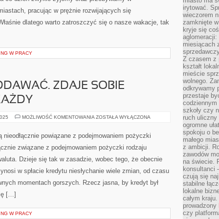
miasto ma s
irytować. Sp
astach, pracując w prężnie rozwijających się
wieczorem ni
łaśnie dlatego warto zatroszczyć się o nasze wakacje, tak
zamknięte w
kryje się co
aglomeracji:
miesiącach 
sprzedawczyn
ING W PRACY
Z czasem z p
kształt loka
mieście sprz
wolnego. Zam
DDAWAĆ. ZDAJE SOBIE
odkrywamy po
przestaje by
KAŻDY
codziennym 
szkoły czy n
DŁUGI
ruch uliczny
2025
MOŻLIWOŚĆ KOMENTOWANIA
ZOSTAŁA WYŁĄCZONA
TRZEBA
ogromne ułat
ODDAWAĆ.
spokoju o be
ZDAJE
ą nieodłącznie powiązane z podejmowaniem pożyczki
SOBIE
małego mias
SPRAWĘ
z ambicji. Ro
łącznie związane z podejmowaniem pożyczki rodzaju
O
zawodów mo
TYM
waluta. Dzieje się tak w zasadzie, wobec tego, że obecnie
KAŻDY
na świecie. 
konsultanci
ynosi w spłacie kredytu niesłychanie wiele zmian, od czasu
czują się na
wnych momentach gorszych. Rzecz jasna, by kredyt był
stabilne łąc
lokalne bizn
ię […]
całym kraju
prowadzony
czy platfor
ING W PRACY