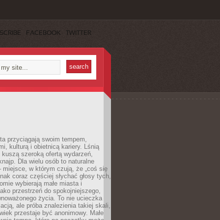
SCRIBE
FACEBOOK
TWITTER
sta przyciągają swoim tempem,
, kulturą i obietnicą kariery. Lśnią
 kuszą szeroką ofertą wydarzeń,
 knajp. Dla wielu osób to naturalne
 miejsce, w którym czują, że „coś się
ednak coraz częściej słychać głosy tych,
omie wybierają małe miasta i
ako przestrzeń do spokojniejszego,
wnoważonego życia. To nie ucieczka
acją, ale próba znalezienia takiej skali,
owiek przestaje być anonimowy. Małe