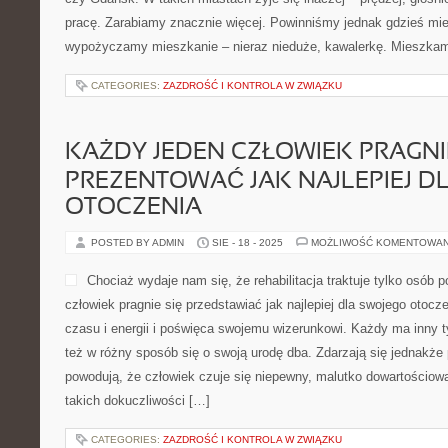
pracę. Zarabiamy znacznie więcej. Powinniśmy jednak gdzieś mi
wypożyczamy mieszkanie – nieraz nieduże, kawalerkę. Mieszkam
CATEGORIES:
ZAZDROŚĆ I KONTROLA W ZWIĄZKU
KAŻDY JEDEN CZŁOWIEK PRAGNI
PREZENTOWAĆ JAK NAJLEPIEJ D
OTOCZENIA
POSTED BY ADMIN
SIE - 18 - 2025
MOŻLIWOŚĆ KOMENTOWA
Chociaż wydaje nam się, że rehabilitacja traktuje tylko osób
człowiek pragnie się przedstawiać jak najlepiej dla swojego otocz
czasu i energii i poświęca swojemu wizerunkowi. Każdy ma inny 
też w różny sposób się o swoją urodę dba. Zdarzają się jednakże 
powodują, że człowiek czuje się niepewny, malutko dowartościowan
takich dokuczliwości […]
CATEGORIES:
ZAZDROŚĆ I KONTROLA W ZWIĄZKU