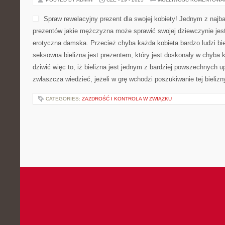
Spraw rewelacyjny prezent dla swojej kobiety! Jednym z najba
prezentów jakie mężczyzna może sprawić swojej dziewczynie jest
erotyczna damska. Przecież chyba każda kobieta bardzo ludzi biel
seksowna bielizna jest prezentem, który jest doskonały w chyba 
dziwić więc to, iż bielizna jest jednym z bardziej powszechnych 
zwłaszcza wiedzieć, jeżeli w grę wchodzi poszukiwanie tej bielizn
CATEGORIES:
ZAZDROŚĆ I KONTROLA W ZWIĄZKU