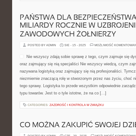
PAŃSTWA DLA BEZPIECZEŃSTW
MILIARDY ROCZNIE W UZBROJENIE
ZAWODOWYCH ŻOŁNIERZY
POSTED BY ADMIN
SIE - 15 - 2025
MOŻLIWOŚĆ KOMENTOWA
Nie wszyscy zdają sobie sprawę z tego, czym zajmuje się dy
oraz zajmujący się nią specjaliści Nie wszyscy wiedzą, czym zaj
nazywana logistyką oraz zajmujący się nią profesjonaliści. Tym
niezmiernie znaczącą rolę w stworzonym przez nas życiu, choć n
tego sprawy. Logistyka to przede wszystkim odpowiednie zarząd
typu towarów. Jest to o tyle istotne, że na co […]
CATEGORIES:
ZAZDROŚĆ I KONTROLA W ZWIĄZKU
CO MOŻNA ZAKUPIĆ SWOJEJ DZ
POSTED BY ADMIN
CZE - 29 - 2025
MOŻLIWOŚĆ KOMENTOWA