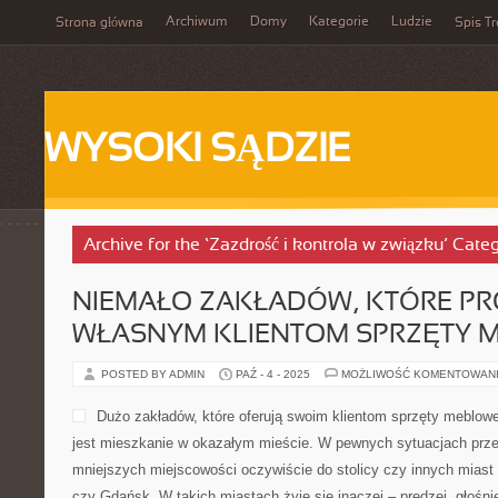
Archiwum
Domy
Kategorie
Ludzie
Strona główna
Spis Tr
WYSOKI SĄDZIE
Archive for the ‘Zazdrość i kontrola w związku’ Cate
NIEMAŁO ZAKŁADÓW, KTÓRE P
WŁASNYM KLIENTOM SPRZĘTY 
POSTED BY ADMIN
PAŹ - 4 - 2025
MOŻLIWOŚĆ KOMENTOWAN
Dużo zakładów, które oferują swoim klientom sprzęty meblowe
jest mieszkanie w okazałym mieście. W pewnych sytuacjach prz
mniejszych miejscowości oczywiście do stolicy czy innych miast
czy Gdańsk. W takich miastach żyje się inaczej – prędzej, głośnie