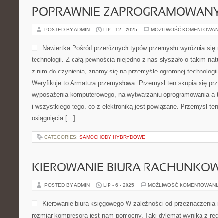
POPRAWNIE ZAPROGRAMOWANY
POSTED BY ADMIN
LIP - 12 - 2025
MOŻLIWOŚĆ KOMENTOWAN
Nawiertka Pośród przeróżnych typów przemysłu wyróżnia się
technologii. Z całą pewnością niejedno z nas słyszało o takim nat
z nim do czynienia, znamy się na przemyśle ogromnej technologii 
Weryfikuje to Armatura przemysłowa. Przemysł ten skupia się pr
wyposażenia komputerowego, na wytwarzaniu oprogramowania a t
i wszystkiego tego, co z elektroniką jest powiązane. Przemysł te
osiągnięcia […]
CATEGORIES:
SAMOCHODY HYBRYDOWE
KIEROWANIE BIURA RACHUNKO
POSTED BY ADMIN
LIP - 6 - 2025
MOŻLIWOŚĆ KOMENTOWAN
Kierowanie biura księgowego W zależności od przeznaczenia 
rozmiar kompresora jest nam pomocny. Taki dylemat wynika z r