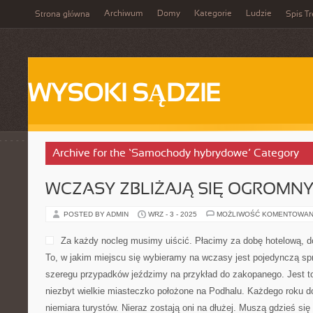
Archiwum
Domy
Kategorie
Ludzie
Strona główna
Spis Tr
WYSOKI SĄDZIE
Archive for the ‘Samochody hybrydowe’ Category
WCZASY ZBLIŻAJĄ SIĘ OGROMN
POSTED BY ADMIN
WRZ - 3 - 2025
MOŻLIWOŚĆ KOMENTOWAN
Za każdy nocleg musimy uiścić. Płacimy za dobę hotelową, 
To, w jakim miejscu się wybieramy na wczasy jest pojedynczą spr
szeregu przypadków jeździmy na przykład do zakopanego. Jest to
niezbyt wielkie miasteczko położone na Podhalu. Każdego roku 
niemiara turystów. Nieraz zostają oni na dłużej. Muszą gdzieś si