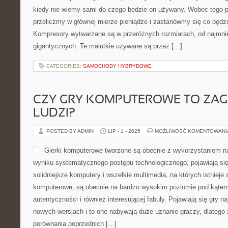
kiedy nie wiemy sami do czego będzie on używany. Wobec tego p
przeliczmy w głównej mierze pieniądze i zastanówmy się co będz
Kompresory wytwarzane są w przeróżnych rozmiarach, od najmni
gigantycznych. Te malutkie używane są przez […]
CATEGORIES:
SAMOCHODY HYBRYDOWE
CZY GRY KOMPUTEROWE TO ZAG
LUDZI?
POSTED BY ADMIN
LIP - 1 - 2025
MOŻLIWOŚĆ KOMENTOWAN
Gierki komputerowe tworzone są obecnie z wykorzystaniem n
wyniku systematycznego postępu technologicznego, pojawiają si
solidniejsze komputery i wszelkie multimedia, na których istnieje
komputerowe, są obecnie na bardzo wysokim poziomie pod kątem 
autentyczności i również interesującej fabuły. Pojawiają się gry na
nowych wersjach i to one nabywają duże uznanie graczy, dlatego
porównania poprzednich […]