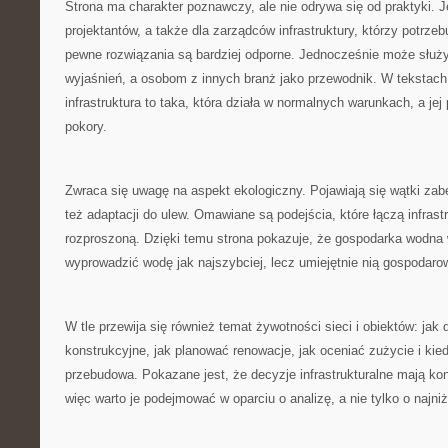
Strona ma charakter poznawczy, ale nie odrywa się od praktyki. J
projektantów, a także dla zarządców infrastruktury, którzy potrze
pewne rozwiązania są bardziej odporne. Jednocześnie może służ
wyjaśnień, a osobom z innych branż jako przewodnik. W tekstach
infrastruktura to taka, która działa w normalnych warunkach, a je
pokory.
Zwraca się uwagę na aspekt ekologiczny. Pojawiają się wątki zab
też adaptacji do ulew. Omawiane są podejścia, które łączą infrastr
rozproszoną. Dzięki temu strona pokazuje, że gospodarka wodna w
wyprowadzić wodę jak najszybciej, lecz umiejętnie nią gospodaro
W tle przewija się również temat żywotności sieci i obiektów: jak 
konstrukcyjne, jak planować renowacje, jak oceniać zużycie i kied
przebudowa. Pokazane jest, że decyzje infrastrukturalne mają ko
więc warto je podejmować w oparciu o analizę, a nie tylko o najni