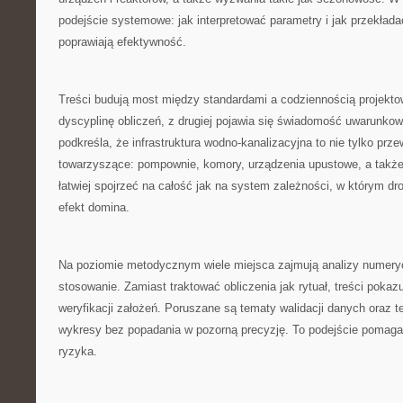
podejście systemowe: jak interpretować parametry i jak przekładać
poprawiają efektywność.
Treści budują most między standardami a codziennością projektow
dyscyplinę obliczeń, z drugiej pojawia się świadomość uwarunko
podkreśla, że infrastruktura wodno-kanalizacyjna to nie tylko prze
towarzyszące: pompownie, komory, urządzenia upustowe, a także 
łatwiej spojrzeć na całość jak na system zależności, w którym dr
efekt domina.
Na poziomie metodycznym wiele miejsca zajmują analizy numery
stosowanie. Zamiast traktować obliczenia jak rytuał, treści pokaz
weryfikacji założeń. Poruszane są tematy walidacji danych oraz te
wykresy bez popadania w pozorną precyzję. To podejście poma
ryzyka.