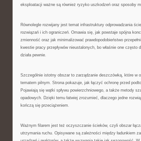
eksploatacji ważne są również ryzyko uszkodzeń oraz sposoby mo
Równolegle rozwijany jest temat infrastruktury odprowadzania śc
rozwiązań i ich ograniczeń. Omawia się, jak powstaje spójna konc
zmienność oraz jak minimalizować prawdopodobieństwo przepełnie
kwestie pracy przepływów nieustalonych, bo właśnie one często d
działa pewnie.
Szczególnie istotny obszar to zarządzanie deszczówką, które w os
tematem pilnym. Strona pokazuje, jak łączyć ochronę przed podtopi
Pojawiają się wątki spływu powierzchniowego, a także metody s
opadowych. Dzięki temu łatwiej zrozumieć, dlaczego jedne rozwią
kończą się przeciążeniem.
Ważnym filarem jest też oczyszczanie ścieków, czyli obszar łączą
utrzymania ruchu. Opisywane są zależności między ładunkiem z
urządzeń i reaktorów, a także wyzwania takie jak sezonowość. W 