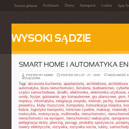
Archiwum
Domy
Kategorie
Ludzie
Strona główna
Spis Tr
WYSOKI SĄDZIE
SMART HOME I AUTOMATYKA E
POSTED BY ADMIN
POSTED ON LUT - 27 - 2026
MOŻLIWOŚĆ 
WYŁĄCZONA
Tagi:
akcesoria kuchenne
,
apartamenty
,
architektura
,
architektura
automatyka
,
biura nieruchomości
,
biżuteria
,
budownictwo
,
cyberb
części samochodowe
,
działki
,
elektronika
,
elektronika użytkowa
,
urody
,
fryzjer
,
gotowanie
,
gry komputerowe
,
gry planszowe
,
gsm
,
imprezy
,
informatyka
,
integracja zespołu
,
internet
,
jachty
,
kawiarni
powietrzu
,
kluby muzyczne
,
komputery
,
komunikacja miejska
,
ko
łodzie
,
logistyka transportu
,
lotnictwo cywilne
,
makeup
,
materiały
motocykle
,
motoryzacja
,
multimedia
,
nieruchomości
,
nieruchomoś
nieruchomości na wynajem
,
nieruchomości wakacyjne
,
oprogramo
pielęgnacja skóry
,
piercing
,
pociągi
,
produkty spożywcze
,
przepis
rowery elektryczne
,
rozrywka
,
rozrywka nocna
,
rutery
,
samochody