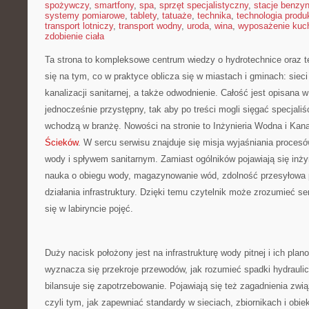
spożywczy
,
smartfony
,
spa
,
sprzęt specjalistyczny
,
stacje benzy
systemy pomiarowe
,
tablety
,
tatuaże
,
technika
,
technologia produk
transport lotniczy
,
transport wodny
,
uroda
,
wina
,
wyposażenie kuc
zdobienie ciała
Ta strona to kompleksowe centrum wiedzy o hydrotechnice oraz te
się na tym, co w praktyce oblicza się w miastach i gminach: siec
kanalizacji sanitarnej, a także odwodnienie. Całość jest opisana 
jednocześnie przystępny, tak aby po treści mogli sięgać specjaliś
wchodzą w branżę. Nowości na stronie to Inżynieria Wodna i Kana
Ścieków
. W sercu serwisu znajduje się misja wyjaśniania procesów
wody i spływem sanitarnym. Zamiast ogólników pojawiają się inżyn
nauka o obiegu wody, magazynowanie wód, zdolność przesyłowa 
działania infrastruktury. Dzięki temu czytelnik może zrozumieć s
się w labiryncie pojęć.
Duży nacisk położony jest na infrastrukturę wody pitnej i ich plano
wyznacza się przekroje przewodów, jak rozumieć spadki hydraulic
bilansuje się zapotrzebowanie. Pojawiają się też zagadnienia zwi
czyli tym, jak zapewniać standardy w sieciach, zbiornikach i obi