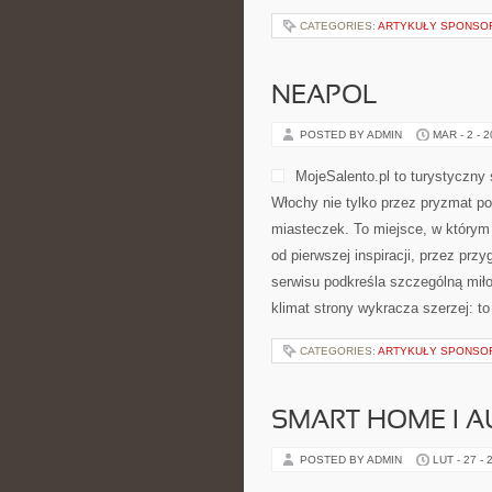
CATEGORIES:
ARTYKUŁY SPONS
NEAPOL
POSTED BY ADMIN
MAR - 2 - 
MojeSalento.pl to turystyczny
Włochy nie tylko przez pryzmat po
miasteczek. To miejsce, w którym
od pierwszej inspiracji, przez pr
serwisu podkreśla szczególną miło
klimat strony wykracza szerzej: t
CATEGORIES:
ARTYKUŁY SPONS
SMART HOME I 
POSTED BY ADMIN
LUT - 27 - 