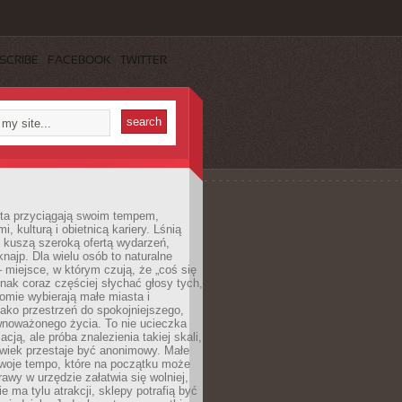
SCRIBE
FACEBOOK
TWITTER
sta przyciągają swoim tempem,
, kulturą i obietnicą kariery. Lśnią
 kuszą szeroką ofertą wydarzeń,
 knajp. Dla wielu osób to naturalne
 miejsce, w którym czują, że „coś się
ednak coraz częściej słychać głosy tych,
omie wybierają małe miasta i
ako przestrzeń do spokojniejszego,
wnoważonego życia. To nie ucieczka
acją, ale próba znalezienia takiej skali,
owiek przestaje być anonimowy. Małe
woje tempo, które na początku może
rawy w urzędzie załatwia się wolniej,
e ma tylu atrakcji, sklepy potrafią być