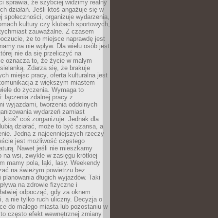
 sprawia, że szybciej widzimy realny
h działań. Jeśli ktoś angażuje się w
ej społeczności, organizuje wydarzenia,
mach kultury czy klubach sportowych,
atychmiast zauważalne. Z czasem
poczucie, że to miejsce naprawdę jest
mamy na nie wpływ. Dla wielu osób jest
tórej nie da się przeliczyć na
ie oznacza to, że życie w małym
 sielanką. Zdarza się, że brakuje
ch miejsc pracy, oferta kulturalna jest
komunikacja z większym miastem
wiele do życzenia. Wymaga to
: łączenia zdalnej pracy z
mi wyjazdami, tworzenia oddolnych
rganizowania wydarzeń zamiast
 „ktoś” coś zorganizuje. Jednak dla
 lubią działać, może to być szansa, a
enie. Jedną z najcenniejszych rzeczy
ście jest możliwość częstego
aturą. Nawet jeśli nie mieszkamy
 na wsi, zwykle w zasięgu krótkiej
em mamy pola, łąki, lasy. Weekendy
ać na świeżym powietrzu bez
 planowania długich wyjazdów. Taki
pływa na zdrowie fizyczne i
 łatwiej odpocząć, gdy za oknem
, a nie tylko ruch uliczny. Decyzja o
ce do małego miasta lub pozostaniu w
 to często efekt wewnętrznej zmiany