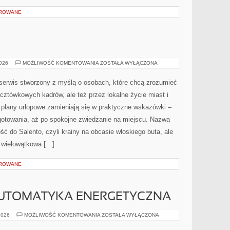
OROWANE
NEAPOL
2026
MOŻLIWOŚĆ KOMENTOWANIA
ZOSTAŁA WYŁĄCZONA
 serwis stworzony z myślą o osobach, które chcą zrozumieć
cztówkowych kadrów, ale też przez lokalne życie miast i
 plany urlopowe zamieniają się w praktyczne wskazówki –
zygotowania, aż po spokojne zwiedzanie na miejscu. Nazwa
ść do Salento, czyli krainy na obcasie włoskiego buta, ale
o wielowątkowa […]
OROWANE
AUTOMATYKA ENERGETYCZNA
SMART
2026
MOŻLIWOŚĆ KOMENTOWANIA
ZOSTAŁA WYŁĄCZONA
HOME
I