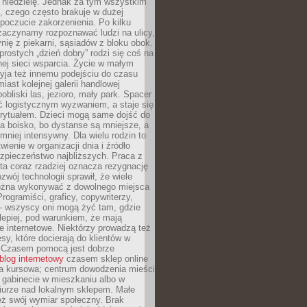
 niedzielę. Jednak za tym wszystkim
ś, czego często brakuje w dużej
 poczucie zakorzenienia. Po kilku
zaczynamy rozpoznawać ludzi na ulicy,
ię z piekarni, sąsiadów z bloku obok.
rostych „dzień dobry” rodzi się coś na
lnej sieci wsparcia. Życie w małym
yja też innemu podejściu do czasu
iast kolejnej galerii handlowej
bliski las, jezioro, mały park. Spacer
ć logistycznym wyzwaniem, a staje się
rytuałem. Dzieci mogą same dojść do
a boisko, bo dystanse są mniejsze, a
 mniej intensywny. Dla wielu rodzin to
wienie w organizacji dnia i źródło
zpieczeństwo najbliższych. Praca z
ta coraz rzadziej oznacza rezygnację
zwój technologii sprawił, że wiele
żna wykonywać z dowolnego miejsca
Programiści, graficy, copywriterzy,
 – wszyscy oni mogą żyć tam, gdzie
jlepiej, pod warunkiem, że mają
ze internetowe. Niektórzy prowadzą też
esy, które docierają do klientów w
. Czasem pomocą jest dobrze
blog internetowy
czasem sklep online
ma kursowa; centrum dowodzenia mieści
 gabinecie w mieszkaniu albo w
iurze nad lokalnym sklepem. Małe
eż swój wymiar społeczny. Brak