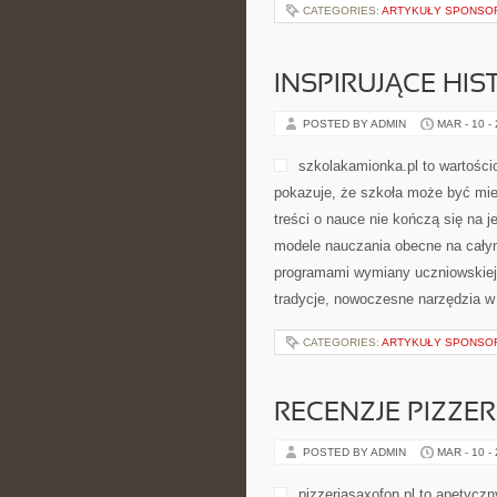
CATEGORIES:
ARTYKUŁY SPONS
INSPIRUJĄCE HIS
POSTED BY ADMIN
MAR - 10 -
szkolakamionka.pl to wartości
pokazuje, że szkoła może być mie
treści o nauce nie kończą się na 
modele nauczania obecne na całym
programami wymiany uczniowskiej, 
tradycje, nowoczesne narzędzia w
CATEGORIES:
ARTYKUŁY SPONS
RECENZJE PIZZERI
POSTED BY ADMIN
MAR - 10 -
pizzeriasaxofon.pl to apetyczn