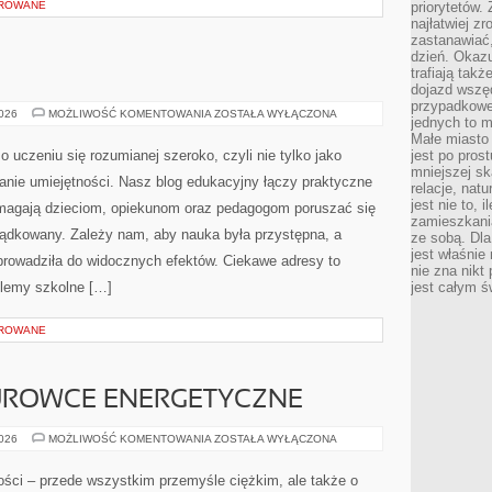
OROWANE
priorytetów.
najłatwiej z
zastanawiać,
dzień. Okazu
trafiają takż
dojazd wszę
przypadkowe
KOREPETYCJE
2026
MOŻLIWOŚĆ KOMENTOWANIA
ZOSTAŁA WYŁĄCZONA
jednych to m
Małe miasto 
 uczeniu się rozumianej szeroko, czyli nie tylko jako
jest po pros
mniejszej sk
anie umiejętności. Nasz blog edukacyjny łączy praktyczne
relacje, nat
jest nie to, 
magają dzieciom, opiekunom oraz pedagogom poruszać się
zamieszkani
ądkowany. Zależy nam, aby nauka była przystępna, a
ze sobą. Dla
jest właśnie
prowadziła do widocznych efektów. Ciekawe adresy to
nie zna nikt
blemy szkolne […]
jest całym ś
OROWANE
SUROWCE ENERGETYCZNE
ENERGETYKA
2026
MOŻLIWOŚĆ KOMENTOWANIA
ZOSTAŁA WYŁĄCZONA
I
SUROWCE
ENERGETYCZNE
ości – przede wszystkim przemyśle ciężkim, ale także o