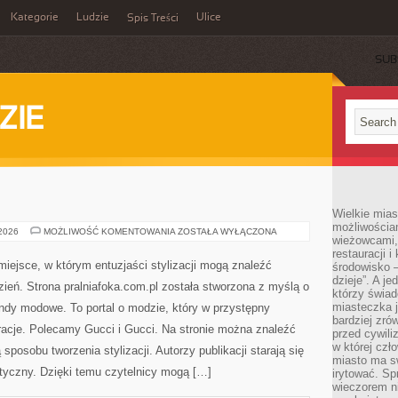
Kategorie
Ludzie
Ulice
Spis Treści
SUB
ZIE
Wielkie mia
możliwościami
NIKE
 2026
MOŻLIWOŚĆ KOMENTOWANIA
ZOSTAŁA WYŁĄCZONA
wieżowcami,
restauracji i
iejsce, w którym entuzjaści stylizacji mogą znaleźć
środowisko –
dzieje”. A j
ień. Strona pralniafoka.com.pl została stworzona z myślą o
którzy świad
miasteczka j
ndy modowe. To portal o modzie, który w przystępny
bardziej zró
acje. Polecamy Gucci i Gucci. Na stronie można znaleźć
przed cywiliz
w której czł
sposobu tworzenia stylizacji. Autorzy publikacji starają się
miasto ma s
yczny. Dzięki temu czytelnicy mogą […]
irytować. Sp
wieczorem ni