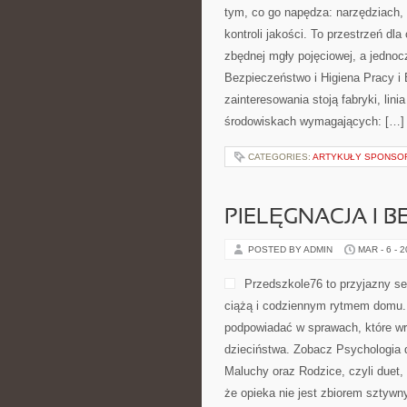
tym, co go napędza: narzędziach,
kontroli jakości. To przestrzeń d
zbędnej mgły pojęciowej, a jednoc
Bezpieczeństwo i Higiena Pracy i
zainteresowania stoją fabryki, lini
środowiskach wymagających: […]
CATEGORIES:
ARTYKUŁY SPONS
PIELĘGNACJA I 
POSTED BY ADMIN
MAR - 6 - 
Przedszkole76 to przyjazny se
ciążą i codziennym rytmem domu. T
podpowiadać w sprawach, które wra
dzieciństwa. Zobacz Psychologia 
Maluchy oraz Rodzice, czyli duet,
że opieka nie jest zbiorem sztywn