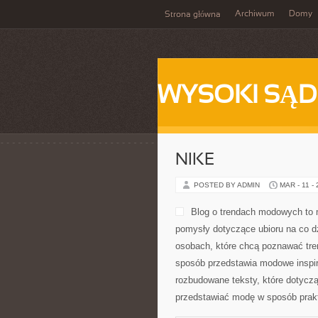
Archiwum
Domy
Strona główna
WYSOKI SĄD
NIKE
POSTED BY ADMIN
MAR - 11 -
Blog o trendach modowych to m
pomysły dotyczące ubioru na co dz
osobach, które chcą poznawać tre
sposób przedstawia modowe inspir
rozbudowane teksty, które dotyczą 
przedstawiać modę w sposób prakt