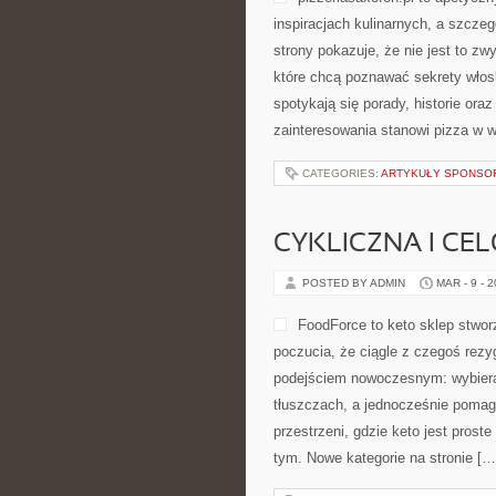
inspiracjach kulinarnych, a szcze
strony pokazuje, że nie jest to zw
które chcą poznawać sekrety włos
spotykają się porady, historie ora
zainteresowania stanowi pizza w w
CATEGORIES:
ARTYKUŁY SPONS
CYKLICZNA I CE
POSTED BY ADMIN
MAR - 9 - 
FoodForce to keto sklep stwo
poczucia, że ciągle z czegoś rezy
podejściem nowoczesnym: wybierasz
tłuszczach, a jednocześnie pomag
przestrzeni, gdzie keto jest proste
tym. Nowe kategorie na stronie […