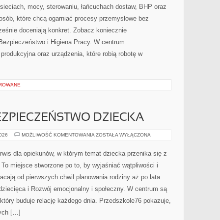
 sieciach, mocy, sterowaniu, łańcuchach dostaw, BHP oraz
la osób, które chcą ogarniać procesy przemysłowe bez
ześnie doceniają konkret. Zobacz koniecznie
 Bezpieczeństwo i Higiena Pracy. W centrum
a produkcyjna oraz urządzenia, które robią robotę w
OROWANE
BEZPIECZEŃSTWO DZIECKA
PIELĘGNACJA
2026
MOŻLIWOŚĆ KOMENTOWANIA
ZOSTAŁA WYŁĄCZONA
I
BEZPIECZEŃSTWO
DZIECKA
rwis dla opiekunów, w którym temat dziecka przenika się z
o miejsce stworzone po to, by wyjaśniać wątpliwości i
cają od pierwszych chwil planowania rodziny aż po lata
dziecięca i Rozwój emocjonalny i społeczny. W centrum są
 który buduje relację każdego dnia. Przedszkole76 pokazuje,
ych […]