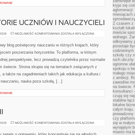
zamknięte w
OROWANE
kryje się co
aglomeracji:
miesiącach 
sprzedawczyn
TORIE UCZNIÓW I NAUCZYCIELI
Z czasem z p
kształt loka
mieście sprz
INSPIRUJĄCE
 2026
MOŻLIWOŚĆ KOMENTOWANIA
ZOSTAŁA WYŁĄCZONA
wolnego. Zam
HISTORIE
UCZNIÓW
odkrywamy po
I
owy blog poświęcony nauczaniu w różnych krajach, który
przestaje by
NAUCZYCIELI
codziennym 
jscem poszerzania horyzontów. To platforma, w którym
szkoły czy n
jednej perspektywie, lecz prowadzą czytelnika przez rozmaite
ruch uliczny
ogromne ułat
 świecie. Strona skupia się na tematach związanych z
spokoju o be
małego mias
a także na zagadnieniach takich jak edukacja a kultura i
z ambicji. Ro
 nauczaniu, nauka poza szkołą, […]
zawodów mo
na świecie. 
konsultanci
OROWANE
czują się na
stabilne łąc
lokalne bizn
całym kraju
I
prowadzony
czy platfor
się w małym
RECENZJE
 2026
MOŻLIWOŚĆ KOMENTOWANIA
ZOSTAŁA WYŁĄCZONA
PIZZERII
wynajętym b
miasto ma t
y serwis o gotowaniu, który koncentruje się na włoskich