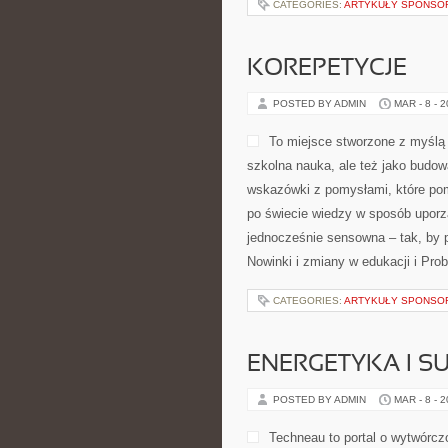
CATEGORIES:
ARTYKUŁY SPONS
KOREPETYCJE
POSTED BY ADMIN
MAR - 8 - 
To miejsce stworzone z myślą o
szkolna nauka, ale też jako budow
wskazówki z pomysłami, które po
po świecie wiedzy w sposób uporz
jednocześnie sensowna – tak, by 
Nowinki i zmiany w edukacji i Pro
CATEGORIES:
ARTYKUŁY SPONS
ENERGETYKA I 
POSTED BY ADMIN
MAR - 8 - 
Techneau to portal o wytwórcz