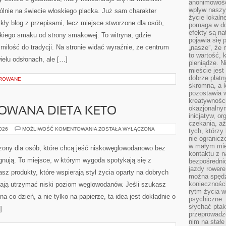
anonimowości
wpływ naszyc
gólnie na świecie włoskiego placka. Już sam charakter
życie lokaln
ykły blog z przepisami, lecz miejsce stworzone dla osób,
pomaga w do
efekty są n
kiego smaku od strony smakowej. To witryna, gdzie
pojawia się 
z miłość do tradycji. Na stronie widać wyraźnie, że centrum
„nasze”, że 
to wartość, k
ielu odsłonach, ale […]
pieniądze. N
mieście jest
dobrze płatny
OROWANE
skromna, a 
pozostawia 
kreatywności
okazjonalny
LOWANA DIETA KETO
inicjatyw, o
czekania, aż
CYKLICZNA
2026
MOŻLIWOŚĆ KOMENTOWANIA
ZOSTAŁA WYŁĄCZONA
tych, którzy
I
nie ogranicz
CELOWANA
DIETA
w małym mie
rzony dla osób, które chcą jeść niskowęglowodanowo bez
KETO
kontaktu z n
gnują. To miejsce, w którym wygoda spotykają się z
bezpośrednio
jazdy rower
 produkty, które wspierają styl życia oparty na dobrych
można spędz
konieczności
ają utrzymać niski poziom węglowodanów. Jeśli szukasz
rytm życia w
 na co dzień, a nie tylko na papierze, ta idea jest dokładnie o
psychiczne:
słychać ptaki
]
przeprowadz
nim na stałe