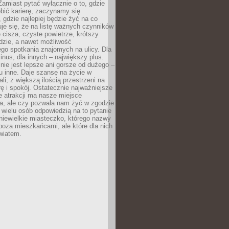
 Zamiast pytać wyłącznie o to, gdzie
robić karierę, zaczynamy się
 gdzie najlepiej będzie żyć na co
je się, że na listę ważnych czynników
e cisza, czyste powietrze, krótszy
dzie, a nawet możliwość
go spotkania znajomych na ulicy. Dla
inus, dla innych – największy plus.
nie jest lepsze ani gorsze od dużego –
tu inne. Daje szansę na życie w
ali, z większą ilością przestrzeni na
urę i spokój. Ostatecznie najważniejsze
ile atrakcji ma nasze miejsce
a, ale czy pozwala nam żyć w zgodzie
 wielu osób odpowiedzią na to pytanie
 niewielkie miasteczko, którego nazwy
 poza mieszkańcami, ale które dla nich
wiatem.