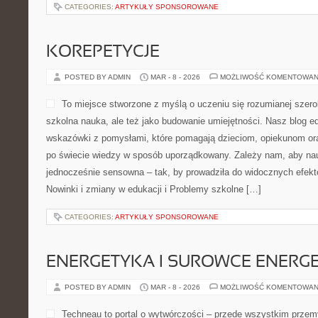
CATEGORIES:
ARTYKUŁY SPONSOROWANE
KOREPETYCJE
POSTED BY ADMIN
MAR - 8 - 2026
MOŻLIWOŚĆ KOMENTOWAN
To miejsce stworzone z myślą o uczeniu się rozumianej szeroko
szkolna nauka, ale też jako budowanie umiejętności. Nasz blog e
wskazówki z pomysłami, które pomagają dzieciom, opiekunom o
po świecie wiedzy w sposób uporządkowany. Zależy nam, aby nau
jednocześnie sensowna – tak, by prowadziła do widocznych efekt
Nowinki i zmiany w edukacji i Problemy szkolne […]
CATEGORIES:
ARTYKUŁY SPONSOROWANE
ENERGETYKA I SUROWCE ENERG
POSTED BY ADMIN
MAR - 8 - 2026
MOŻLIWOŚĆ KOMENTOWAN
Techneau to portal o wytwórczości – przede wszystkim przemy