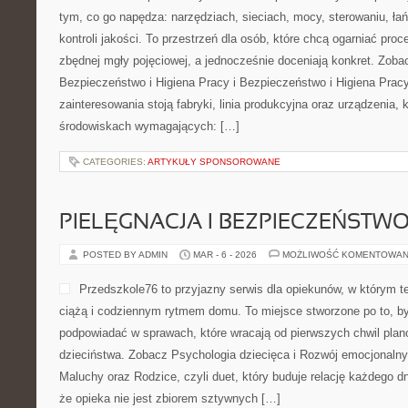
tym, co go napędza: narzędziach, sieciach, mocy, sterowaniu, ł
kontroli jakości. To przestrzeń dla osób, które chcą ogarniać pr
zbędnej mgły pojęciowej, a jednocześnie doceniają konkret. Zoba
Bezpieczeństwo i Higiena Pracy i Bezpieczeństwo i Higiena Prac
zainteresowania stoją fabryki, linia produkcyjna oraz urządzenia, k
środowiskach wymagających: […]
CATEGORIES:
ARTYKUŁY SPONSOROWANE
PIELĘGNACJA I BEZPIECZEŃSTW
POSTED BY ADMIN
MAR - 6 - 2026
MOŻLIWOŚĆ KOMENTOWAN
Przedszkole76 to przyjazny serwis dla opiekunów, w którym t
ciążą i codziennym rytmem domu. To miejsce stworzone po to, by
podpowiadać w sprawach, które wracają od pierwszych chwil plano
dzieciństwa. Zobacz Psychologia dziecięca i Rozwój emocjonalny
Maluchy oraz Rodzice, czyli duet, który buduje relację każdego d
że opieka nie jest zbiorem sztywnych […]