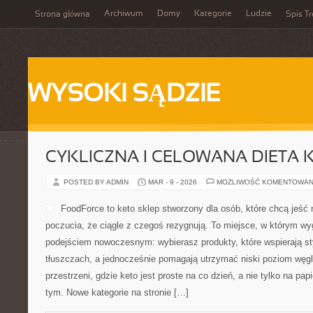
Archiwum
Domy
Kategorie
Ludzie
Strona główna
Spis Tr
WYSOKI SĄDZIE
CYKLICZNA I CELOWANA DIETA 
POSTED BY ADMIN
MAR - 9 - 2026
MOŻLIWOŚĆ KOMENTOWAN
FoodForce to keto sklep stworzony dla osób, które chcą jeś
poczucia, że ciągle z czegoś rezygnują. To miejsce, w którym wy
podejściem nowoczesnym: wybierasz produkty, które wspierają st
tłuszczach, a jednocześnie pomagają utrzymać niski poziom węg
przestrzeni, gdzie keto jest proste na co dzień, a nie tylko na papi
tym. Nowe kategorie na stronie […]