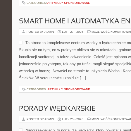
CATEGORIES:
ARTYKUŁY SPONSOROWANE
SMART HOME I AUTOMATYKA E
POSTED BY ADMIN
LUT - 27 - 2026
MOŻLIWOŚĆ KOMENTOWA
Ta strona to kompleksowe centrum wiedzy o hydrotechnice ora
Skupia się na tym, co w praktyce oblicza się w miastach i gminac
kanalizacji sanitarnej, a także odwodnienie. Całość jest opisana 
jednocześnie przystępny, tak aby po treści mogli sięgać specjaliś
wchodzą w branżę. Nowości na stronie to Inżynieria Wodna i Kana
Ścieków. W sercu serwisu znajduje […]
CATEGORIES:
ARTYKUŁY SPONSOROWANE
PORADY WĘDKARSKIE
POSTED BY ADMIN
LUT - 25 - 2026
MOŻLIWOŚĆ KOMENTOWA
Nadorsze-haller.pl to portal dla wędkarzy, który powstał z myś