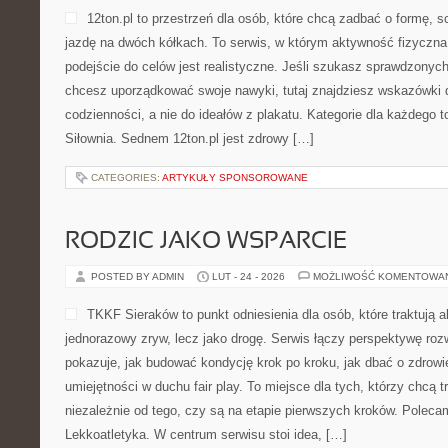
12ton.pl to przestrzeń dla osób, które chcą zadbać o formę, 
jazdę na dwóch kółkach. To serwis, w którym aktywność fizyczna ł
podejście do celów jest realistyczne. Jeśli szukasz sprawdzonych
chcesz uporządkować swoje nawyki, tutaj znajdziesz wskazówki
codzienności, a nie do ideałów z plakatu. Kategorie dla każdego t
Siłownia. Sednem 12ton.pl jest zdrowy […]
CATEGORIES:
ARTYKUŁY SPONSOROWANE
RODZIC JAKO WSPARCIE
POSTED BY ADMIN
LUT - 24 - 2026
MOŻLIWOŚĆ KOMENTOWA
TKKF Sieraków to punkt odniesienia dla osób, które traktują 
jednorazowy zryw, lecz jako drogę. Serwis łączy perspektywę ro
pokazuje, jak budować kondycję krok po kroku, jak dbać o zdrowie
umiejętności w duchu fair play. To miejsce dla tych, którzy chcą 
niezależnie od tego, czy są na etapie pierwszych kroków. Poleca
Lekkoatletyka. W centrum serwisu stoi idea, […]