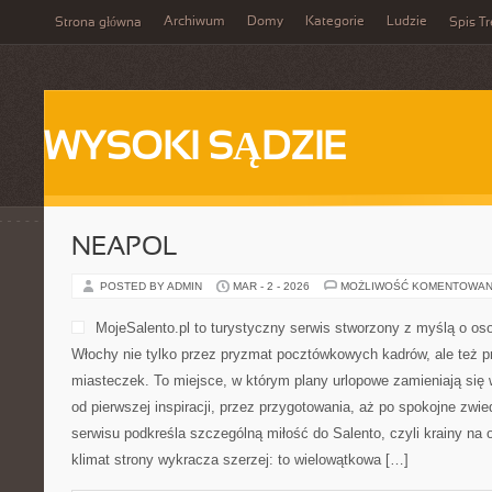
Archiwum
Domy
Kategorie
Ludzie
Strona główna
Spis Tr
WYSOKI SĄDZIE
NEAPOL
POSTED BY ADMIN
MAR - 2 - 2026
MOŻLIWOŚĆ KOMENTOWAN
MojeSalento.pl to turystyczny serwis stworzony z myślą o os
Włochy nie tylko przez pryzmat pocztówkowych kadrów, ale też pr
miasteczek. To miejsce, w którym plany urlopowe zamieniają się
od pierwszej inspiracji, przez przygotowania, aż po spokojne zwi
serwisu podkreśla szczególną miłość do Salento, czyli krainy na 
klimat strony wykracza szerzej: to wielowątkowa […]