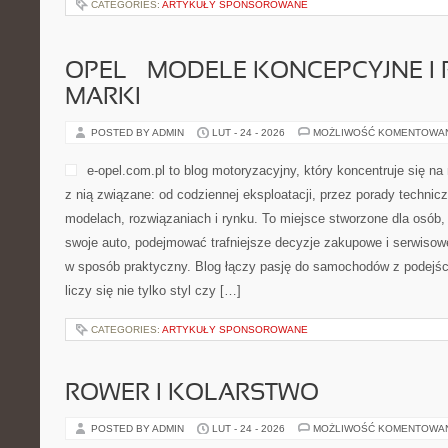
CATEGORIES:
ARTYKUŁY SPONSOROWANE
OPEL – MODELE KONCEPCYJNE I
MARKI
POSTED BY ADMIN
LUT - 24 - 2026
MOŻLIWOŚĆ KOMENTOWA
e-opel.com.pl to blog motoryzacyjny, który koncentruje się n
z nią związane: od codziennej eksploatacji, przez porady technic
modelach, rozwiązaniach i rynku. To miejsce stworzone dla osób,
swoje auto, podejmować trafniejsze decyzje zakupowe i serwisow
w sposób praktyczny. Blog łączy pasję do samochodów z podejści
liczy się nie tylko styl czy […]
CATEGORIES:
ARTYKUŁY SPONSOROWANE
ROWER I KOLARSTWO
POSTED BY ADMIN
LUT - 24 - 2026
MOŻLIWOŚĆ KOMENTOWA