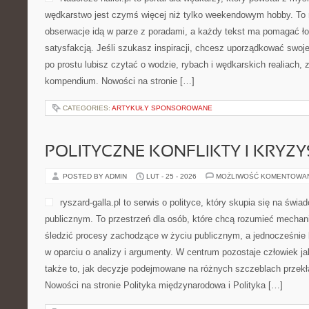
wędkarstwo jest czymś więcej niż tylko weekendowym hobby. To 
obserwacje idą w parze z poradami, a każdy tekst ma pomagać łow
satysfakcją. Jeśli szukasz inspiracji, chcesz uporządkować swoje 
po prostu lubisz czytać o wodzie, rybach i wędkarskich realiach, z
kompendium. Nowości na stronie […]
CATEGORIES:
ARTYKUŁY SPONSOROWANE
POLITYCZNE KONFLIKTY I KRYZY
POSTED BY ADMIN
LUT - 25 - 2026
MOŻLIWOŚĆ KOMENTOWA
ryszard-galla.pl to serwis o polityce, który skupia się na św
publicznym. To przestrzeń dla osób, które chcą rozumieć mechan
śledzić procesy zachodzące w życiu publicznym, a jednocześnie
w oparciu o analizy i argumenty. W centrum pozostaje człowiek ja
także to, jak decyzje podejmowane na różnych szczeblach przekła
Nowości na stronie Polityka międzynarodowa i Polityka […]