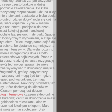
 niedzielę. Jednak za tym wszystkim
ś, czego często brakuje w dużej
 poczucie zakorzenienia. Po kilku
zaczynamy rozpoznawać ludzi na ulicy,
ię z piekarni, sąsiadów z bloku obok.
rostych „dzień dobry” rodzi się coś na
lnej sieci wsparcia. Życie w małym
yja też innemu podejściu do czasu
iast kolejnej galerii handlowej
bliski las, jezioro, mały park. Spacer
ć logistycznym wyzwaniem, a staje się
rytuałem. Dzieci mogą same dojść do
a boisko, bo dystanse są mniejsze, a
 mniej intensywny. Dla wielu rodzin to
wienie w organizacji dnia i źródło
zpieczeństwo najbliższych. Praca z
ta coraz rzadziej oznacza rezygnację
zwój technologii sprawił, że wiele
żna wykonywać z dowolnego miejsca
Programiści, graficy, copywriterzy,
 – wszyscy oni mogą żyć tam, gdzie
jlepiej, pod warunkiem, że mają
ze internetowe. Niektórzy prowadzą też
esy, które docierają do klientów w
. Czasem pomocą jest dobrze
blog internetowy
czasem sklep online
ma kursowa; centrum dowodzenia mieści
 gabinecie w mieszkaniu albo w
iurze nad lokalnym sklepem. Małe
eż swój wymiar społeczny. Brak