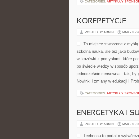
CATEGORIES:
ARTYKUŁY SPONS
KOREPETYCJE
POSTED BY ADMIN
MAR - 8 - 
To miejsce stworzone z myślą o
szkolna nauka, ale też jako budow
wskazówki z pomysłami, które po
po świecie wiedzy w sposób uporz
jednocześnie sensowna – tak, by 
Nowinki i zmiany w edukacji i Pro
CATEGORIES:
ARTYKUŁY SPONS
ENERGETYKA I 
POSTED BY ADMIN
MAR - 8 - 
Techneau to portal o wytwórcz