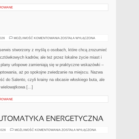
OROWANE
NEAPOL
2026
MOŻLIWOŚĆ KOMENTOWANIA
ZOSTAŁA WYŁĄCZONA
 serwis stworzony z myślą o osobach, które chcą zrozumieć
cztówkowych kadrów, ale też przez lokalne życie miast i
 plany urlopowe zamieniają się w praktyczne wskazówki –
zygotowania, aż po spokojne zwiedzanie na miejscu. Nazwa
ść do Salento, czyli krainy na obcasie włoskiego buta, ale
o wielowątkowa […]
OROWANE
AUTOMATYKA ENERGETYCZNA
SMART
2026
MOŻLIWOŚĆ KOMENTOWANIA
ZOSTAŁA WYŁĄCZONA
HOME
I