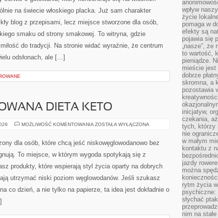
anonimowości
wpływ naszyc
gólnie na świecie włoskiego placka. Już sam charakter
życie lokaln
ykły blog z przepisami, lecz miejsce stworzone dla osób,
pomaga w do
efekty są n
kiego smaku od strony smakowej. To witryna, gdzie
pojawia się 
z miłość do tradycji. Na stronie widać wyraźnie, że centrum
„nasze”, że 
to wartość, k
ielu odsłonach, ale […]
pieniądze. N
mieście jest
dobrze płatny
OROWANE
skromna, a 
pozostawia 
kreatywności
okazjonalny
LOWANA DIETA KETO
inicjatyw, o
czekania, aż
CYKLICZNA
2026
MOŻLIWOŚĆ KOMENTOWANIA
ZOSTAŁA WYŁĄCZONA
tych, którzy
I
nie ogranicz
CELOWANA
DIETA
w małym mie
rzony dla osób, które chcą jeść niskowęglowodanowo bez
KETO
kontaktu z n
gnują. To miejsce, w którym wygoda spotykają się z
bezpośrednio
jazdy rower
 produkty, które wspierają styl życia oparty na dobrych
można spędz
konieczności
ają utrzymać niski poziom węglowodanów. Jeśli szukasz
rytm życia w
 na co dzień, a nie tylko na papierze, ta idea jest dokładnie o
psychiczne:
słychać ptaki
]
przeprowadz
nim na stałe