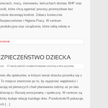
 sieciach, mocy, sterowaniu, łańcuchach dostaw, BHP oraz
la osób, które chcą ogarniać procesy przemysłowe bez
ześnie doceniają konkret. Zobacz koniecznie
 Bezpieczeństwo i Higiena Pracy. W centrum
a produkcyjna oraz urządzenia, które robią robotę w
OROWANE
BEZPIECZEŃSTWO DZIECKA
PIELĘGNACJA
2026
MOŻLIWOŚĆ KOMENTOWANIA
ZOSTAŁA WYŁĄCZONA
I
BEZPIECZEŃSTWO
DZIECKA
rwis dla opiekunów, w którym temat dziecka przenika się z
o miejsce stworzone po to, by wyjaśniać wątpliwości i
cają od pierwszych chwil planowania rodziny aż po lata
dziecięca i Rozwój emocjonalny i społeczny. W centrum są
 który buduje relację każdego dnia. Przedszkole76 pokazuje,
ych […]