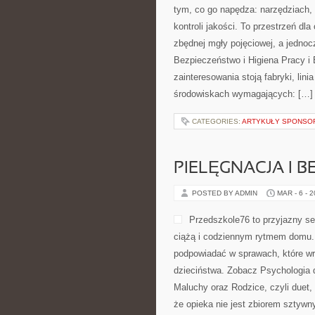
tym, co go napędza: narzędziach,
kontroli jakości. To przestrzeń d
zbędnej mgły pojęciowej, a jednoc
Bezpieczeństwo i Higiena Pracy i
zainteresowania stoją fabryki, lini
środowiskach wymagających: […]
CATEGORIES:
ARTYKUŁY SPONS
PIELĘGNACJA I 
POSTED BY ADMIN
MAR - 6 - 
Przedszkole76 to przyjazny se
ciążą i codziennym rytmem domu. T
podpowiadać w sprawach, które wra
dzieciństwa. Zobacz Psychologia 
Maluchy oraz Rodzice, czyli duet,
że opieka nie jest zbiorem sztywn