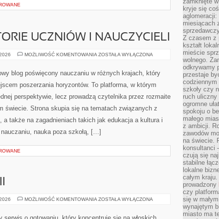
zamknięte w
OROWANE
kryje się co
aglomeracji:
miesiącach 
sprzedawczyn
TORIE UCZNIÓW I NAUCZYCIELI
Z czasem z p
kształt loka
mieście sprz
INSPIRUJĄCE
 2026
MOŻLIWOŚĆ KOMENTOWANIA
ZOSTAŁA WYŁĄCZONA
wolnego. Zam
HISTORIE
UCZNIÓW
odkrywamy po
I
owy blog poświęcony nauczaniu w różnych krajach, który
przestaje by
NAUCZYCIELI
codziennym 
jscem poszerzania horyzontów. To platforma, w którym
szkoły czy n
jednej perspektywie, lecz prowadzą czytelnika przez rozmaite
ruch uliczny
ogromne ułat
 świecie. Strona skupia się na tematach związanych z
spokoju o be
małego mias
a także na zagadnieniach takich jak edukacja a kultura i
z ambicji. Ro
 nauczaniu, nauka poza szkołą, […]
zawodów mo
na świecie. 
konsultanci
OROWANE
czują się na
stabilne łąc
lokalne bizn
całym kraju
I
prowadzony
czy platfor
się w małym
RECENZJE
 2026
MOŻLIWOŚĆ KOMENTOWANIA
ZOSTAŁA WYŁĄCZONA
PIZZERII
wynajętym b
miasto ma t
y serwis o gotowaniu, który koncentruje się na włoskich