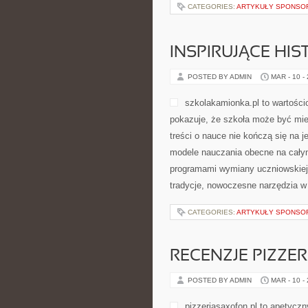
CATEGORIES:
ARTYKUŁY SPONS
INSPIRUJĄCE HIS
POSTED BY ADMIN
MAR - 10 -
szkolakamionka.pl to wartości
pokazuje, że szkoła może być mie
treści o nauce nie kończą się na 
modele nauczania obecne na całym
programami wymiany uczniowskiej, 
tradycje, nowoczesne narzędzia w
CATEGORIES:
ARTYKUŁY SPONS
RECENZJE PIZZERI
POSTED BY ADMIN
MAR - 10 -
pizzeriasaxofon.pl to apetyczn