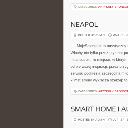
CATEGORIES:
ARTYKUŁY SPONS
NEAPOL
POSTED BY ADMIN
MAR - 2 - 
MojeSalento.pl to turystyczny
Włochy nie tylko przez pryzmat po
miasteczek. To miejsce, w którym
od pierwszej inspiracji, przez pr
serwisu podkreśla szczególną miło
klimat strony wykracza szerzej: t
CATEGORIES:
ARTYKUŁY SPONS
SMART HOME I 
POSTED BY ADMIN
LUT - 27 - 