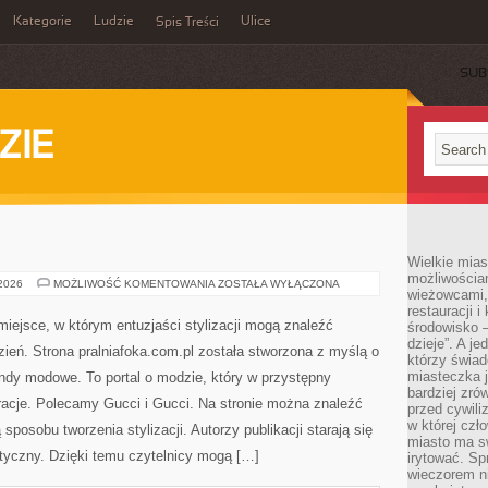
Kategorie
Ludzie
Ulice
Spis Treści
SUB
ZIE
Wielkie mia
możliwościami
NIKE
 2026
MOŻLIWOŚĆ KOMENTOWANIA
ZOSTAŁA WYŁĄCZONA
wieżowcami,
restauracji i
iejsce, w którym entuzjaści stylizacji mogą znaleźć
środowisko –
dzieje”. A j
ień. Strona pralniafoka.com.pl została stworzona z myślą o
którzy świad
miasteczka j
ndy modowe. To portal o modzie, który w przystępny
bardziej zró
acje. Polecamy Gucci i Gucci. Na stronie można znaleźć
przed cywiliz
w której czł
sposobu tworzenia stylizacji. Autorzy publikacji starają się
miasto ma s
yczny. Dzięki temu czytelnicy mogą […]
irytować. Sp
wieczorem ni