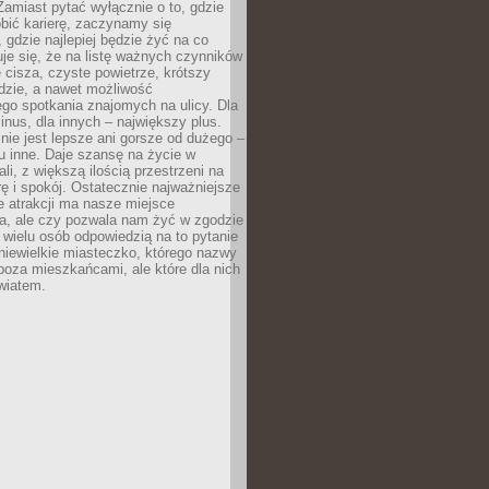
 Zamiast pytać wyłącznie o to, gdzie
robić karierę, zaczynamy się
 gdzie najlepiej będzie żyć na co
je się, że na listę ważnych czynników
e cisza, czyste powietrze, krótszy
dzie, a nawet możliwość
go spotkania znajomych na ulicy. Dla
inus, dla innych – największy plus.
nie jest lepsze ani gorsze od dużego –
tu inne. Daje szansę na życie w
ali, z większą ilością przestrzeni na
urę i spokój. Ostatecznie najważniejsze
ile atrakcji ma nasze miejsce
a, ale czy pozwala nam żyć w zgodzie
 wielu osób odpowiedzią na to pytanie
 niewielkie miasteczko, którego nazwy
 poza mieszkańcami, ale które dla nich
wiatem.