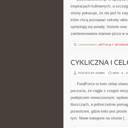
inspiracjach kulinarnych, a szcze
strony pokazuje, że nie jest to zw
które chcą poznawać sekrety włos
spotykają się porady, historie ora
zainteresowania stanowi pizza w w
CATEGORIES:
ARTYKUŁY SPONS
CYKLICZNA I CE
POSTED BY ADMIN
MAR - 9 - 
FoodForce to keto sklep stwo
poczucia, że ciągle z czegoś rezy
podejściem nowoczesnym: wybierasz
tłuszczach, a jednocześnie pomag
przestrzeni, gdzie keto jest proste
tym. Nowe kategorie na stronie […