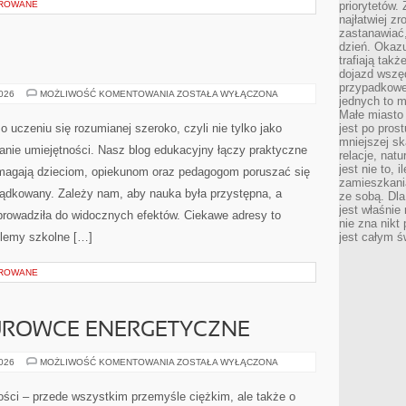
OROWANE
priorytetów.
najłatwiej z
zastanawiać,
dzień. Okazu
trafiają takż
dojazd wszę
przypadkowe
KOREPETYCJE
2026
MOŻLIWOŚĆ KOMENTOWANIA
ZOSTAŁA WYŁĄCZONA
jednych to m
Małe miasto 
 uczeniu się rozumianej szeroko, czyli nie tylko jako
jest po pros
mniejszej sk
anie umiejętności. Nasz blog edukacyjny łączy praktyczne
relacje, nat
jest nie to, 
magają dzieciom, opiekunom oraz pedagogom poruszać się
zamieszkani
ądkowany. Zależy nam, aby nauka była przystępna, a
ze sobą. Dla
jest właśnie
prowadziła do widocznych efektów. Ciekawe adresy to
nie zna nikt
blemy szkolne […]
jest całym ś
OROWANE
SUROWCE ENERGETYCZNE
ENERGETYKA
2026
MOŻLIWOŚĆ KOMENTOWANIA
ZOSTAŁA WYŁĄCZONA
I
SUROWCE
ENERGETYCZNE
ości – przede wszystkim przemyśle ciężkim, ale także o