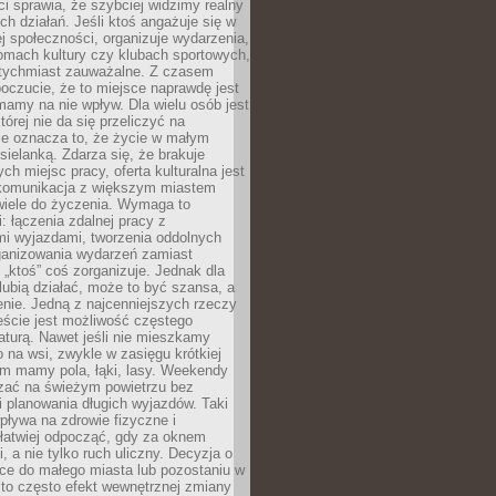
 sprawia, że szybciej widzimy realny
h działań. Jeśli ktoś angażuje się w
ej społeczności, organizuje wydarzenia,
mach kultury czy klubach sportowych,
atychmiast zauważalne. Z czasem
poczucie, że to miejsce naprawdę jest
mamy na nie wpływ. Dla wielu osób jest
tórej nie da się przeliczyć na
ie oznacza to, że życie w małym
 sielanką. Zdarza się, że brakuje
ch miejsc pracy, oferta kulturalna jest
komunikacja z większym miastem
wiele do życzenia. Wymaga to
: łączenia zdalnej pracy z
mi wyjazdami, tworzenia oddolnych
rganizowania wydarzeń zamiast
 „ktoś” coś zorganizuje. Jednak dla
 lubią działać, może to być szansa, a
enie. Jedną z najcenniejszych rzeczy
ście jest możliwość częstego
aturą. Nawet jeśli nie mieszkamy
 na wsi, zwykle w zasięgu krótkiej
em mamy pola, łąki, lasy. Weekendy
ać na świeżym powietrzu bez
 planowania długich wyjazdów. Taki
pływa na zdrowie fizyczne i
 łatwiej odpocząć, gdy za oknem
, a nie tylko ruch uliczny. Decyzja o
ce do małego miasta lub pozostaniu w
 to często efekt wewnętrznej zmiany