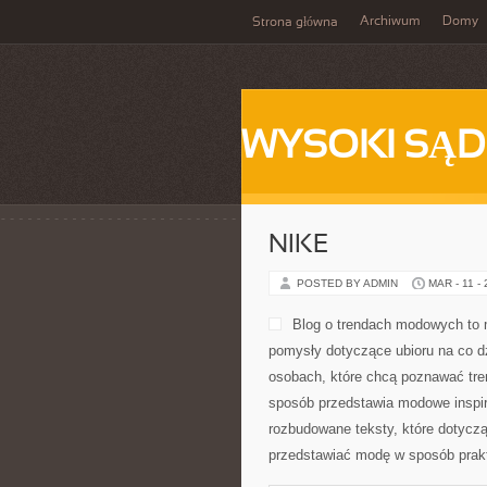
Archiwum
Domy
Strona główna
WYSOKI SĄD
NIKE
POSTED BY ADMIN
MAR - 11 -
Blog o trendach modowych to m
pomysły dotyczące ubioru na co dz
osobach, które chcą poznawać tre
sposób przedstawia modowe inspir
rozbudowane teksty, które dotyczą 
przedstawiać modę w sposób prakt