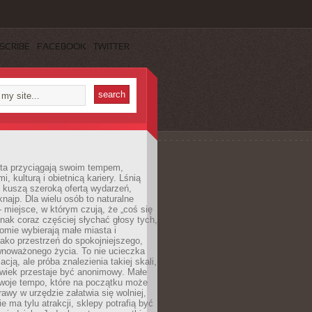
SCRIBE
FACEBOOK
TWITTER
sta przyciągają swoim tempem,
, kulturą i obietnicą kariery. Lśnią
 kuszą szeroką ofertą wydarzeń,
 knajp. Dla wielu osób to naturalne
 miejsce, w którym czują, że „coś się
ednak coraz częściej słychać głosy tych,
omie wybierają małe miasta i
ako przestrzeń do spokojniejszego,
wnoważonego życia. To nie ucieczka
acją, ale próba znalezienia takiej skali,
owiek przestaje być anonimowy. Małe
woje tempo, które na początku może
rawy w urzędzie załatwia się wolniej,
e ma tylu atrakcji, sklepy potrafią być