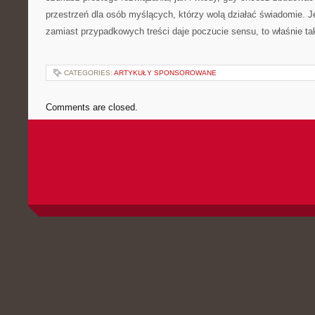
przestrzeń dla osób myślących, którzy wolą działać świadomie. Je
zamiast przypadkowych treści daje poczucie sensu, to właśnie taka
CATEGORIES:
ARTYKUŁY SPONSOROWANE
Comments are closed.