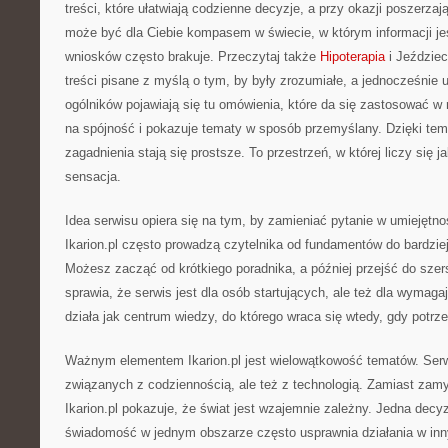
treści, które ułatwiają codzienne decyzje, a przy okazji poszerzaj
może być dla Ciebie kompasem w świecie, w którym informacji je
wniosków często brakuje. Przeczytaj także
Hipoterapia
i Jeździec
treści pisane z myślą o tym, by były zrozumiałe, a jednocześnie
ogólników pojawiają się tu omówienia, które da się zastosować w 
na spójność i pokazuje tematy w sposób przemyślany. Dzięki tem
zagadnienia stają się prostsze. To przestrzeń, w której liczy się j
sensacja.
Idea serwisu opiera się na tym, by zamieniać pytanie w umiejętno
Ikarion.pl często prowadzą czytelnika od fundamentów do bardz
Możesz zacząć od krótkiego poradnika, a później przejść do szers
sprawia, że serwis jest dla osób startujących, ale też dla wymaga
działa jak centrum wiedzy, do którego wraca się wtedy, gdy potrz
Ważnym elementem Ikarion.pl jest wielowątkowość tematów. Ser
związanych z codziennością, ale też z technologią. Zamiast zamy
Ikarion.pl pokazuje, że świat jest wzajemnie zależny. Jedna decy
świadomość w jednym obszarze często usprawnia działania w inn