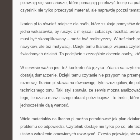
pojawiają się scenariusze, które pomagają przełożyć teorię na pr
czytelnik nie tylko przeczytał materiał, ale naprawdę poczuł temat
Ikarion.pl to również miejsce dla osób, które szukają pomysłów
jedna wskazówka, by ruszyć z miejsca i zobaczyć rezultat. Serwi
musi być skomplikowany – może być realistyczny. W treściach pr
nawyków, ale też motywacji. Dzięki temu Ikarion.pl wspiera czyte
świadomych działań. To podejście szczególnie docenią osoby, któ
W serwisie ważna jest też konkretność języka. Zdania są czytelne
dostają tłumaczenie. Dzięki temu czytanie nie przypomina przemę
rozmowę. Ikarion.pl stawia na równowagę: tyle szczegółów, ile pot
technicznego tonu. Taki styl sprawia, że serwis można analizować
tego, ile czasu masz i czego akurat potrzebujesz. To treści, które
jednocześnie dają wartość.
Wiele materiałów na Ikarion.pl można potraktować jak plan działa
problemu do odpowiedzi. Czytelnik dostaje nie tylko po co, ale też
ułatwia wdrożenie omawianych rozwiązań. Często pojawiają się wa