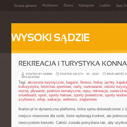
Archiwum
Domy
Kategorie
Ludzie
Strona główna
Spis Tr
WYSOKI SĄDZIE
REKREACJA I TURYSTYKA KONNA
POSTED BY ADMIN
POSTED ON STY - 30 - 2026
MOŻLIWOŚĆ 
WYŁĄCZONA
Tagi:
akcesoria turystyczne
,
bagaże
,
fitness
,
hokej
,
jachty
,
kajak
kulturystyka
,
lotnictwo sportowe
,
narty
,
nurkowanie
,
odzież turyst
nożna
,
pływanie
,
podróże tematyczne
,
rejsy
,
rekreacja
,
saneczka
snowboard
,
sport
,
sporty halowe
,
sporty powietrzne
,
sporty wodne
szybowce
,
urlop
,
wakacje
,
wellness
,
żeglarstwo
Ikarion.pl to dynamiczna platforma, która spina doświadczenie z
miejsce stworzone dla osób, które wybierają konkret, ale jednoc
nieoczywiste kierunki. Całość została pomyślana tak, aby użytko