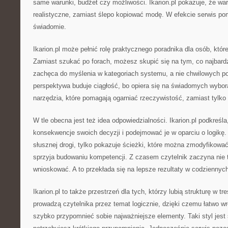
same warunki, budżet czy możliwości. Ikarion.pl pokazuje, że wa
realistyczne, zamiast ślepo kopiować modę. W efekcie serwis 
świadomie.
Ikarion.pl może pełnić rolę praktycznego poradnika dla osób, któr
Zamiast szukać po forach, możesz skupić się na tym, co najbard
zachęca do myślenia w kategoriach systemu, a nie chwilowych p
perspektywa buduje ciągłość, bo opiera się na świadomych wybora
narzędzia, które pomagają ogarniać rzeczywistość, zamiast tylko
W tle obecna jest też idea odpowiedzialności. Ikarion.pl podkreśl
konsekwencje swoich decyzji i podejmować je w oparciu o logikę.
słusznej drogi, tylko pokazuje ścieżki, które można zmodyfikować
sprzyja budowaniu kompetencji. Z czasem czytelnik zaczyna nie t
wnioskować. A to przekłada się na lepsze rezultaty w codziennyc
Ikarion.pl to także przestrzeń dla tych, którzy lubią strukturę w tr
prowadzą czytelnika przez temat logicznie, dzięki czemu łatwo wr
szybko przypomnieć sobie najważniejsze elementy. Taki styl jest