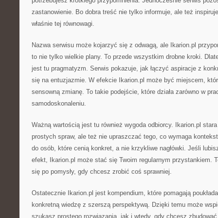
potrzebujesz krótkiego przypomnienia. Jednocześnie serwis pozo
zastanowienie. Bo dobra treść nie tylko informuje, ale też inspiruje
właśnie tej równowagi.
Nazwa serwisu może kojarzyć się z odwagą, ale Ikarion.pl przyp
to nie tylko wielkie plany. To przede wszystkim drobne kroki. Dl
jest tu pragmatyzm. Serwis pokazuje, jak łączyć aspiracje z konk
się na entuzjazmie. W efekcie Ikarion.pl może być miejscem, k
sensowną zmianę. To takie podejście, które działa zarówno w prac
samodoskonaleniu.
Ważną wartością jest tu również wygoda odbiorcy. Ikarion.pl star
prostych spraw, ale też nie upraszczać tego, co wymaga kontekstu
do osób, które cenią konkret, a nie krzykliwe nagłówki. Jeśli lubis
efekt, Ikarion.pl może stać się Twoim regularnym przystankiem. T
się po pomysły, gdy chcesz zrobić coś sprawniej.
Ostatecznie Ikarion.pl jest kompendium, które pomagają poukłada
konkretną wiedzę z szerszą perspektywą. Dzięki temu może wspi
szukasz prostego rozwiązania, jak i wtedy, gdy chcesz zbudować 