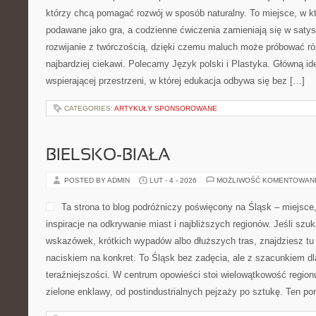
którzy chcą pomagać rozwój w sposób naturalny. To miejsce, w 
podawane jako gra, a codzienne ćwiczenia zamieniają się w satys
rozwijanie z twórczością, dzięki czemu maluch może próbować róż
najbardziej ciekawi. Polecamy Język polski i Plastyka. Główną id
wspierającej przestrzeni, w której edukacja odbywa się bez […]
CATEGORIES:
ARTYKUŁY SPONSOROWANE
BIELSKO-BIAŁA
POSTED BY ADMIN
LUT - 4 - 2026
MOŻLIWOŚĆ KOMENTOWAN
Ta strona to blog podróżniczy poświęcony na Śląsk – miejsc
inspiracje na odkrywanie miast i najbliższych regionów. Jeśli sz
wskazówek, krótkich wypadów albo dłuższych tras, znajdziesz tu r
naciskiem na konkret. To Śląsk bez zadęcia, ale z szacunkiem dl
teraźniejszości. W centrum opowieści stoi wielowątkowość region
zielone enklawy, od postindustrialnych pejzaży po sztukę. Ten por