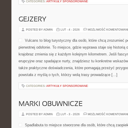
CATEGORIES:
ARTYKUŁY SPONSOROWANE
GEJZERY
POSTED BY ADMIN
LUT - 4 - 2026
MOŻLIWOŚĆ KOMENTOWAN
Vulcans to blog turystyczny dla osób, które chcą zrozumieć po
pierwotnej odsłonie. To miejsce, gdzie wyprawa staje się historią o
krajobraz zmienia się z każdym kolejnym kilometrem. Jeśli fascyn
erupcyjne oraz spadające nurty, znajdziesz tu konkretne wskazówk
także praktyczne doświadczenia, które pomagają przeżyć przygo
powstała z myślą o tych, którzy wolą trasy prowadzące […]
CATEGORIES:
ARTYKUŁY SPONSOROWANE
MARKI OBUWNICZE
POSTED BY ADMIN
LUT - 3 - 2026
MOŻLIWOŚĆ KOMENTOWAN
Spadlabuta to miejsce stworzone dla osób, które chcą zaopie