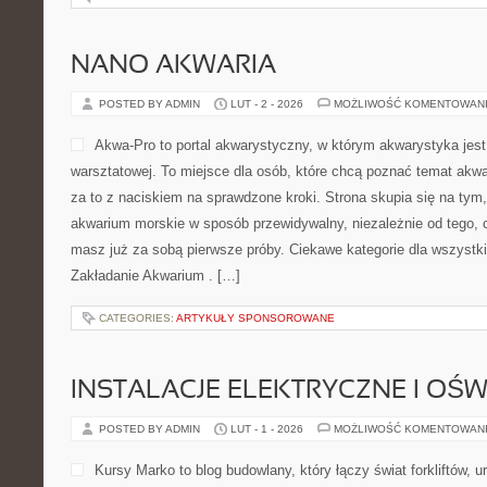
NANO AKWARIA
POSTED BY ADMIN
LUT - 2 - 2026
MOŻLIWOŚĆ KOMENTOWAN
Akwa-Pro to portal akwarystyczny, w którym akwarystyka jes
warsztatowej. To miejsce dla osób, które chcą poznać temat akw
za to z naciskiem na sprawdzone kroki. Strona skupia się na tym
akwarium morskie w sposób przewidywalny, niezależnie od tego, c
masz już za sobą pierwsze próby. Ciekawe kategorie dla wszystk
Zakładanie Akwarium . […]
CATEGORIES:
ARTYKUŁY SPONSOROWANE
INSTALACJE ELEKTRYCZNE I OŚW
POSTED BY ADMIN
LUT - 1 - 2026
MOŻLIWOŚĆ KOMENTOWAN
Kursy Marko to blog budowlany, który łączy świat forkliftów, 