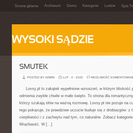
Archiwum
Domy
Kategorie
Ludzie
Strona główna
Spis Tr
WYSOKI SĄDZIE
SMUTEK
POSTED BY ADMIN
LUT - 6 - 2026
MOŻLIWOŚĆ KOMENTOWAN
Lovsy.pl to zakątek wypełnione wzruszeń, w którym bliskość pr
odmienia zwykłe chwile w małe święto. To strona dla romantyczny
którzy szukają słów na ważną rozmowę. Lovsy.pl nie pozuje na c
tego pokazuje, że prawdziwe uczucie buduje się z drobiazgów: z t
cierpliwości i z zachwytu nad tym, co naturalne. Zobacz kategori
Wrażliwość. W […]