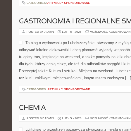
CATEGORIES:
ARTYKUŁY SPONSOROWANE
GASTRONOMIA I REGIONALNE S
POSTED BY ADMIN
LUT - 5 - 2026
MOŻLIWOŚĆ KOMENTOWAN
To blog o wędrowaniu po Lubelszczyźnie, stworzony z myślą o
odkrywać lokalne ciekawostki i chcą planować wyjazdy w sposób
tu opisy tras, inspiracje na weekend, a także pomysły na kilkudn
dla tych, którzy cenią ciszę, ale też dla miłośników przygód i kul
Przeczytaj także Kultura i sztuka i Miejsca na weekend. Lubelsz
raz kusi urokliwymi miejscowościami, innym razem zachwyca […
CATEGORIES:
ARTYKUŁY SPONSOROWANE
CHEMIA
POSTED BY ADMIN
LUT - 5 - 2026
MOŻLIWOŚĆ KOMENTOWAN
Lulitulisie to przestrzeń poznawcza stworzona z myślą o naj