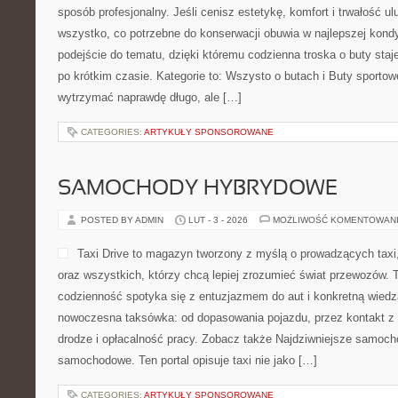
sposób profesjonalny. Jeśli cenisz estetykę, komfort i trwałość ul
wszystko, co potrzebne do konserwacji obuwia w najlepszej kond
podejście do tematu, dzięki któremu codzienna troska o buty staje
po krótkim czasie. Kategorie to: Wszysto o butach i Buty sportowe
wytrzymać naprawdę długo, ale […]
CATEGORIES:
ARTYKUŁY SPONSOROWANE
SAMOCHODY HYBRYDOWE
POSTED BY ADMIN
LUT - 3 - 2026
MOŻLIWOŚĆ KOMENTOWAN
Taxi Drive to magazyn tworzony z myślą o prowadzących taxi,
oraz wszystkich, którzy chcą lepiej zrozumieć świat przewozów. 
codzienność spotyka się z entuzjazmem do aut i konkretną wiedzą
nowoczesna taksówka: od dopasowania pojazdu, przez kontakt z
drodze i opłacalność pracy. Zobacz także Najdziwniejsze samoch
samochodowe. Ten portal opisuje taxi nie jako […]
CATEGORIES:
ARTYKUŁY SPONSOROWANE