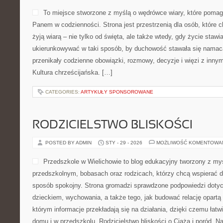
To miejsce stworzone z myślą o wędrówce wiary, które pomag
Panem w codzienności. Strona jest przestrzenią dla osób, które 
żyją wiarą – nie tylko od święta, ale także wtedy, gdy życie stawia
ukierunkowywać w taki sposób, by duchowość stawała się namacal
przenikały codzienne obowiązki, rozmowy, decyzje i więzi z innymi
Kultura chrześcijańska. […]
CATEGORIES:
ARTYKUŁY SPONSOROWANE
RODZICIELSTWO BLISKOŚCI
POSTED BY ADMIN
STY - 29 - 2026
MOŻLIWOŚĆ KOMENTOWA
Przedszkole w Wielichowie to blog edukacyjny tworzony z my
przedszkolnym, bobasach oraz rodzicach, którzy chcą wspierać d
sposób spokojny. Strona gromadzi sprawdzone podpowiedzi doty
dzieckiem, wychowania, a także tego, jak budować relację opartą 
którym informacje przekładają się na działania, dzięki czemu łat
domu i w przedszkolu. Rodzicielstwo bliskości o Ciąża i poród. N