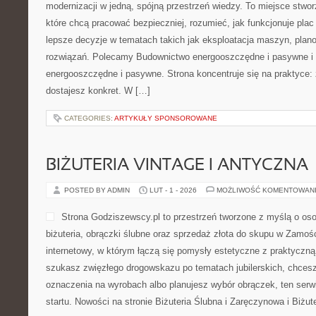
modernizacji w jedną, spójną przestrzeń wiedzy. To miejsce stwo
które chcą pracować bezpieczniej, rozumieć, jak funkcjonuje pla
lepsze decyzje w tematach takich jak eksploatacja maszyn, plan
rozwiązań. Polecamy Budownictwo energooszczędne i pasywne i
energooszczędne i pasywne. Strona koncentruje się na praktyce:
dostajesz konkret. W […]
CATEGORIES:
ARTYKUŁY SPONSOROWANE
BIŻUTERIA VINTAGE I ANTYCZNA
POSTED BY ADMIN
LUT - 1 - 2026
MOŻLIWOŚĆ KOMENTOWAN
Strona Godziszewscy.pl to przestrzeń tworzone z myślą o osob
biżuteria, obrączki ślubne oraz sprzedaż złota do skupu w Zamośc
internetowy, w którym łączą się pomysły estetyczne z praktyczn
szukasz zwięzłego drogowskazu po tematach jubilerskich, chcesz
oznaczenia na wyrobach albo planujesz wybór obrączek, ten serw
startu. Nowości na stronie Biżuteria Ślubna i Zaręczynowa i Biżut