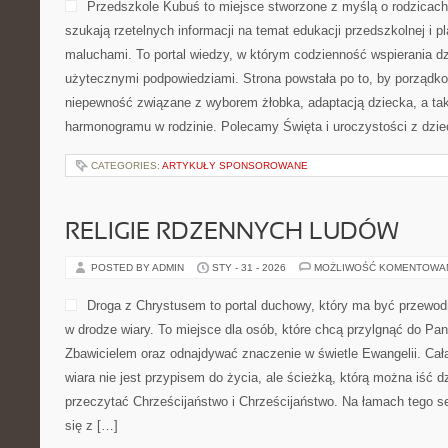
Przedszkole Kubuś to miejsce stworzone z myślą o rodzicach
szukają rzetelnych informacji na temat edukacji przedszkolnej i p
maluchami. To portal wiedzy, w którym codzienność wspierania dz
użytecznymi podpowiedziami. Strona powstała po to, by porządk
niepewność związane z wyborem żłobka, adaptacją dziecka, a ta
harmonogramu w rodzinie. Polecamy Święta i uroczystości z dzie
CATEGORIES:
ARTYKUŁY SPONSOROWANE
RELIGIE RDZENNYCH LUDÓW
POSTED BY ADMIN
STY - 31 - 2026
MOŻLIWOŚĆ KOMENTOWA
Droga z Chrystusem to portal duchowy, który ma być przewod
w drodze wiary. To miejsce dla osób, które chcą przylgnąć do Pa
Zbawicielem oraz odnajdywać znaczenie w świetle Ewangelii. Cała
wiara nie jest przypisem do życia, ale ścieżką, którą można iść d
przeczytać Chrześcijaństwo i Chrześcijaństwo. Na łamach tego 
się z […]