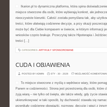
Ikarion.pl to dynamiczna platforma, która spina doświadczeni
miejsce stworzone dla osób, które wybierają konkret, ale jednoc
nieoczywiste kierunki. Całość została pomyślana tak, aby użytko
treści, które ułatwiają codzienne decyzje, a przy okazji poszerzaj
może być dla Ciebie kompasem w świecie, w którym informacji je
wniosków często brakuje. Przeczytaj także Hipoterapia i Jeździec
treści […]
CATEGORIES:
ARTYKUŁY SPONSOROWANE
CUDA I OBJAWIENIA
POSTED BY ADMIN
STY - 30 - 2026
MOŻLIWOŚĆ KOMENTOWA
To miejsce stworzone z myślą o wędrówce wiary, które pomag
Panem w codzienności. Strona jest przestrzenią dla osób, które 
żyją wiarą – nie tylko od święta, ale także wtedy, gdy życie stawia
ukierunkowywać w taki sposób, by duchowość stawała się namacal
przenikały codzienne obowiązki, rozmowy, decyzje i więzi z innymi