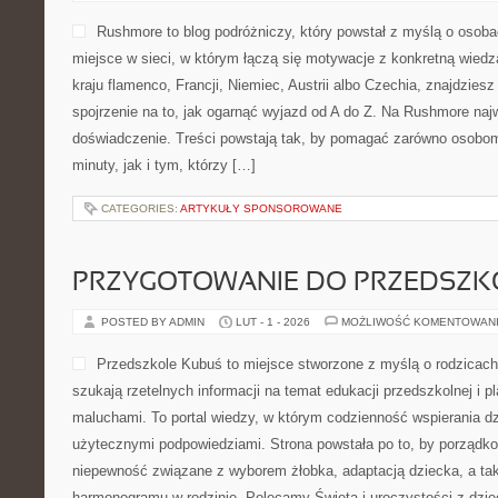
Rushmore to blog podróżniczy, który powstał z myślą o osob
miejsce w sieci, w którym łączą się motywacje z konkretną wiedzą
kraju flamenco, Francji, Niemiec, Austrii albo Czechia, znajdzies
spojrzenie na to, jak ogarnąć wyjazd od A do Z. Na Rushmore naj
doświadczenie. Treści powstają tak, by pomagać zarówno osobom,
minuty, jak i tym, którzy […]
CATEGORIES:
ARTYKUŁY SPONSOROWANE
PRZYGOTOWANIE DO PRZEDSZKO
POSTED BY ADMIN
LUT - 1 - 2026
MOŻLIWOŚĆ KOMENTOWAN
Przedszkole Kubuś to miejsce stworzone z myślą o rodzicach
szukają rzetelnych informacji na temat edukacji przedszkolnej i p
maluchami. To portal wiedzy, w którym codzienność wspierania dz
użytecznymi podpowiedziami. Strona powstała po to, by porządk
niepewność związane z wyborem żłobka, adaptacją dziecka, a ta
harmonogramu w rodzinie. Polecamy Święta i uroczystości z dzie