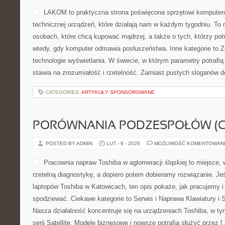
LAKOM to praktyczna strona poświęcona sprzętowi kompute
technicznej urządzeń, które działają nam w każdym tygodniu. To
osobach, które chcą kupować mądrzej, a także o tych, którzy pot
wtedy, gdy komputer odmawia posłuszeństwa. Inne kategorie to Za
technologie wyświetlania. W świecie, w którym parametry potraf
stawia na zrozumiałość i rzetelność. Zamiast pustych sloganów d
CATEGORIES:
ARTYKUŁY SPONSOROWANE
PORÓWNANIA PODZESPOŁÓW (CP
POSTED BY ADMIN
LUT - 6 - 2026
MOŻLIWOŚĆ KOMENTOWAN
Pracownia napraw Toshiba w aglomeracji śląskiej to miejsce,
rzetelną diagnostykę, a dopiero potem dobieramy rozwiązanie. Jeś
laptopów Toshiba w Katowicach, ten opis pokaże, jak pracujemy 
spodziewać. Ciekawe kategorie to Serwis i Naprawa Klawiatury i S
Nasza działalność koncentruje się na urządzeniach Toshiba, w ty
serii Satellite. Modele biznesowe i nowsze potrafią służyć przez 