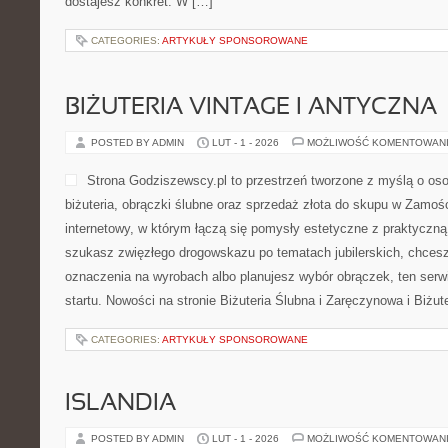
dostajesz konkret. W […]
CATEGORIES:
ARTYKUŁY SPONSOROWANE
BIŻUTERIA VINTAGE I ANTYCZNA
POSTED BY ADMIN
LUT - 1 - 2026
MOŻLIWOŚĆ KOMENTOWAN
Strona Godziszewscy.pl to przestrzeń tworzone z myślą o osob
biżuteria, obrączki ślubne oraz sprzedaż złota do skupu w Zamośc
internetowy, w którym łączą się pomysły estetyczne z praktyczn
szukasz zwięzłego drogowskazu po tematach jubilerskich, chcesz
oznaczenia na wyrobach albo planujesz wybór obrączek, ten serw
startu. Nowości na stronie Biżuteria Ślubna i Zaręczynowa i Biżut
CATEGORIES:
ARTYKUŁY SPONSOROWANE
ISLANDIA
POSTED BY ADMIN
LUT - 1 - 2026
MOŻLIWOŚĆ KOMENTOWAN