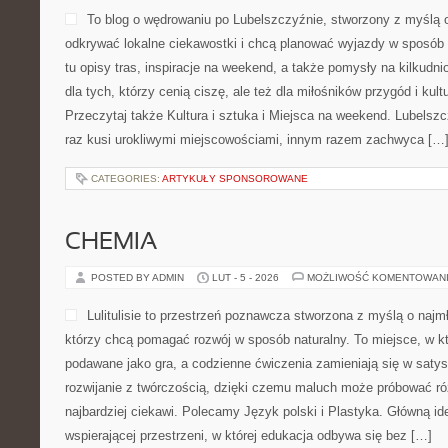
To blog o wędrowaniu po Lubelszczyźnie, stworzony z myślą o
odkrywać lokalne ciekawostki i chcą planować wyjazdy w sposób
tu opisy tras, inspiracje na weekend, a także pomysły na kilkudn
dla tych, którzy cenią ciszę, ale też dla miłośników przygód i kul
Przeczytaj także Kultura i sztuka i Miejsca na weekend. Lubelsz
raz kusi urokliwymi miejscowościami, innym razem zachwyca […
CATEGORIES:
ARTYKUŁY SPONSOROWANE
CHEMIA
POSTED BY ADMIN
LUT - 5 - 2026
MOŻLIWOŚĆ KOMENTOWAN
Lulitulisie to przestrzeń poznawcza stworzona z myślą o naj
którzy chcą pomagać rozwój w sposób naturalny. To miejsce, w 
podawane jako gra, a codzienne ćwiczenia zamieniają się w satys
rozwijanie z twórczością, dzięki czemu maluch może próbować róż
najbardziej ciekawi. Polecamy Język polski i Plastyka. Główną id
wspierającej przestrzeni, w której edukacja odbywa się bez […]