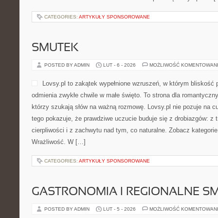
CATEGORIES:
ARTYKUŁY SPONSOROWANE
SMUTEK
POSTED BY ADMIN
LUT - 6 - 2026
MOŻLIWOŚĆ KOMENTOWAN
Lovsy.pl to zakątek wypełnione wzruszeń, w którym bliskość pr
odmienia zwykłe chwile w małe święto. To strona dla romantyczny
którzy szukają słów na ważną rozmowę. Lovsy.pl nie pozuje na c
tego pokazuje, że prawdziwe uczucie buduje się z drobiazgów: z t
cierpliwości i z zachwytu nad tym, co naturalne. Zobacz kategori
Wrażliwość. W […]
CATEGORIES:
ARTYKUŁY SPONSOROWANE
GASTRONOMIA I REGIONALNE S
POSTED BY ADMIN
LUT - 5 - 2026
MOŻLIWOŚĆ KOMENTOWAN