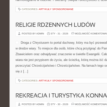
CATEGORIES:
ARTYKUŁY SPONSOROWANE
RELIGIE RDZENNYCH LUDÓW
POSTED BY ADMIN
STY - 31 - 2026
MOŻLIWOŚĆ KOMENTOWA
Droga z Chrystusem to portal duchowy, który ma być przewod
w drodze wiary. To miejsce dla osób, które chcą przylgnąć do Pa
Zbawicielem oraz odnajdywać znaczenie w świetle Ewangelii. Cała
wiara nie jest przypisem do życia, ale ścieżką, którą można iść d
przeczytać Chrześcijaństwo i Chrześcijaństwo. Na łamach tego 
się z […]
CATEGORIES:
ARTYKUŁY SPONSOROWANE
REKREACJA I TURYSTYKA KONNA
POSTED BY ADMIN
STY - 30 - 2026
MOŻLIWOŚĆ KOMENTOWA