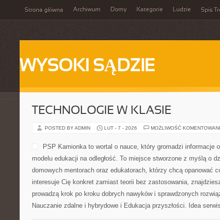
Archiwum
Domy
Kategorie
Ludzie
Strona główna
Spis Tr
WYSOKI SĄDZIE
TECHNOLOGIE W KLASIE
POSTED BY ADMIN
LUT - 7 - 2026
MOŻLIWOŚĆ KOMENTOWAN
PSP Kamionka to wortal o nauce, który gromadzi informacje o 
modelu edukacji na odległość. To miejsce stworzone z myślą o dz
domowych mentorach oraz edukatorach, którzy chcą opanować cod
interesuje Cię konkret zamiast teorii bez zastosowania, znajdzies
prowadzą krok po kroku dobrych nawyków i sprawdzonych rozwiąz
Nauczanie zdalne i hybrydowe i Edukacja przyszłości. Idea serwi