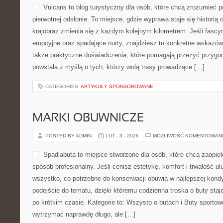
Vulcans to blog turystyczny dla osób, które chcą zrozumieć po
pierwotnej odsłonie. To miejsce, gdzie wyprawa staje się historią o
krajobraz zmienia się z każdym kolejnym kilometrem. Jeśli fascyn
erupcyjne oraz spadające nurty, znajdziesz tu konkretne wskazówk
także praktyczne doświadczenia, które pomagają przeżyć przygo
powstała z myślą o tych, którzy wolą trasy prowadzące […]
CATEGORIES:
ARTYKUŁY SPONSOROWANE
MARKI OBUWNICZE
POSTED BY ADMIN
LUT - 3 - 2026
MOŻLIWOŚĆ KOMENTOWAN
Spadlabuta to miejsce stworzone dla osób, które chcą zaopie
sposób profesjonalny. Jeśli cenisz estetykę, komfort i trwałość ul
wszystko, co potrzebne do konserwacji obuwia w najlepszej kond
podejście do tematu, dzięki któremu codzienna troska o buty staje
po krótkim czasie. Kategorie to: Wszysto o butach i Buty sportowe
wytrzymać naprawdę długo, ale […]