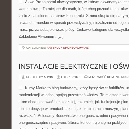
Akwa-Pro to portal akwarystyczny, w którym akwarystyka jes
warsztatowej. To miejsce dla osób, które chcą poznać temat akw
za to z naciskiem na sprawdzone kroki. Strona skupia się na tym
akwarium morskie w sposób przewidywalny, niezależnie od tego, c
masz już za sobą pierwsze próby. Ciekawe kategorie dla wszystk
Zakładanie Akwarium . […]
CATEGORIES:
ARTYKUŁY SPONSOROWANE
INSTALACJE ELEKTRYCZNE I OŚW
POSTED BY ADMIN
LUT - 1 - 2026
MOŻLIWOŚĆ KOMENTOWAN
Kursy Marko to blog budowlany, który łączy świat forkliftów, 
modernizacji w jedną, spójną przestrzeń wiedzy. To miejsce stwo
które chcą pracować bezpieczniej, rozumieć, jak funkcjonuje pla
lepsze decyzje w tematach takich jak eksploatacja maszyn, plan
rozwiązań. Polecamy Budownictwo energooszczędne i pasywne i
energooszczędne i pasywne. Strona koncentruje się na praktyce: