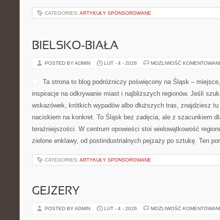
CATEGORIES:
ARTYKUŁY SPONSOROWANE
BIELSKO-BIAŁA
POSTED BY ADMIN
LUT - 4 - 2026
MOŻLIWOŚĆ KOMENTOWAN
Ta strona to blog podróżniczy poświęcony na Śląsk – miejsc
inspiracje na odkrywanie miast i najbliższych regionów. Jeśli sz
wskazówek, krótkich wypadów albo dłuższych tras, znajdziesz tu r
naciskiem na konkret. To Śląsk bez zadęcia, ale z szacunkiem dl
teraźniejszości. W centrum opowieści stoi wielowątkowość region
zielone enklawy, od postindustrialnych pejzaży po sztukę. Ten por
CATEGORIES:
ARTYKUŁY SPONSOROWANE
GEJZERY
POSTED BY ADMIN
LUT - 4 - 2026
MOŻLIWOŚĆ KOMENTOWAN