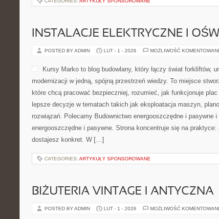
CATEGORIES:
ARTYKUŁY SPONSOROWANE
INSTALACJE ELEKTRYCZNE I OŚW
POSTED BY ADMIN
LUT - 1 - 2026
MOŻLIWOŚĆ KOMENTOWAN
Kursy Marko to blog budowlany, który łączy świat forkliftów, 
modernizacji w jedną, spójną przestrzeń wiedzy. To miejsce stwo
które chcą pracować bezpieczniej, rozumieć, jak funkcjonuje pla
lepsze decyzje w tematach takich jak eksploatacja maszyn, plan
rozwiązań. Polecamy Budownictwo energooszczędne i pasywne i
energooszczędne i pasywne. Strona koncentruje się na praktyce:
dostajesz konkret. W […]
CATEGORIES:
ARTYKUŁY SPONSOROWANE
BIŻUTERIA VINTAGE I ANTYCZNA
POSTED BY ADMIN
LUT - 1 - 2026
MOŻLIWOŚĆ KOMENTOWAN