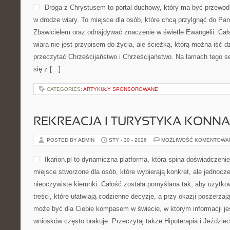
Droga z Chrystusem to portal duchowy, który ma być przewod
w drodze wiary. To miejsce dla osób, które chcą przylgnąć do Pa
Zbawicielem oraz odnajdywać znaczenie w świetle Ewangelii. Cała
wiara nie jest przypisem do życia, ale ścieżką, którą można iść d
przeczytać Chrześcijaństwo i Chrześcijaństwo. Na łamach tego 
się z […]
CATEGORIES:
ARTYKUŁY SPONSOROWANE
REKREACJA I TURYSTYKA KONNA
POSTED BY ADMIN
STY - 30 - 2026
MOŻLIWOŚĆ KOMENTOWA
Ikarion.pl to dynamiczna platforma, która spina doświadczeni
miejsce stworzone dla osób, które wybierają konkret, ale jednoc
nieoczywiste kierunki. Całość została pomyślana tak, aby użytko
treści, które ułatwiają codzienne decyzje, a przy okazji poszerzaj
może być dla Ciebie kompasem w świecie, w którym informacji je
wniosków często brakuje. Przeczytaj także Hipoterapia i Jeździec