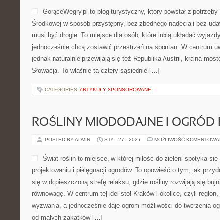
GorąceWęgry.pl to blog turystyczny, który powstał z potrzeb
Środkowej w sposób przystępny, bez zbędnego nadęcia i bez uda
musi być drogie. To miejsce dla osób, które lubią układać wyjazdy
jednocześnie chcą zostawić przestrzeń na spontan. W centrum uwa
jednak naturalnie przewijają się też Republika Austrii, kraina mos
Słowacja. To właśnie ta cztery sąsiednie […]
CATEGORIES:
ARTYKUŁY SPONSOROWANE
ROŚLINY MIODODAJNE I OGRÓD
POSTED BY ADMIN
STY - 27 - 2026
MOŻLIWOŚĆ KOMENTOWA
Świat roślin to miejsce, w której miłość do zieleni spotyka s
projektowaniu i pielęgnacji ogrodów. To opowieść o tym, jak prz
się w dopieszczoną strefę relaksu, gdzie rośliny rozwijają się buj
równowagę. W centrum tej idei stoi Kraków i okolice, czyli region
wyzwania, a jednocześnie daje ogrom możliwości do tworzenia og
od małych zakątków […]