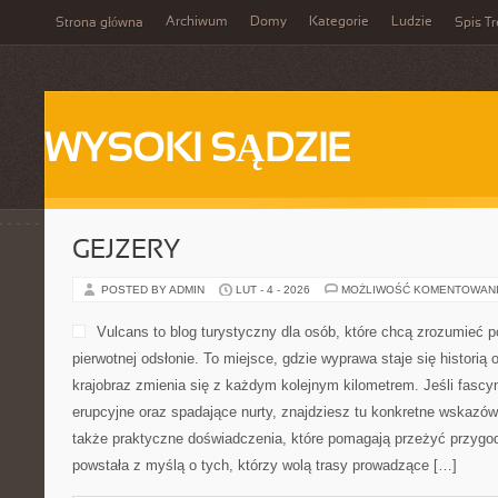
Archiwum
Domy
Kategorie
Ludzie
Strona główna
Spis Tr
WYSOKI SĄDZIE
GEJZERY
POSTED BY ADMIN
LUT - 4 - 2026
MOŻLIWOŚĆ KOMENTOWAN
Vulcans to blog turystyczny dla osób, które chcą zrozumieć po
pierwotnej odsłonie. To miejsce, gdzie wyprawa staje się historią o
krajobraz zmienia się z każdym kolejnym kilometrem. Jeśli fascyn
erupcyjne oraz spadające nurty, znajdziesz tu konkretne wskazówk
także praktyczne doświadczenia, które pomagają przeżyć przygo
powstała z myślą o tych, którzy wolą trasy prowadzące […]