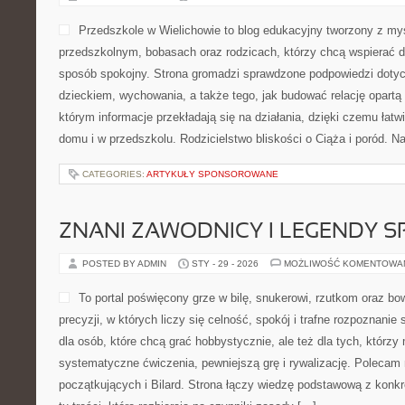
Przedszkole w Wielichowie to blog edukacyjny tworzony z my
przedszkolnym, bobasach oraz rodzicach, którzy chcą wspierać d
sposób spokojny. Strona gromadzi sprawdzone podpowiedzi doty
dzieckiem, wychowania, a także tego, jak budować relację opartą 
którym informacje przekładają się na działania, dzięki czemu łat
domu i w przedszkolu. Rodzicielstwo bliskości o Ciąża i poród. N
CATEGORIES:
ARTYKUŁY SPONSOROWANE
ZNANI ZAWODNICY I LEGENDY S
POSTED BY ADMIN
STY - 29 - 2026
MOŻLIWOŚĆ KOMENTOWA
To portal poświęcony grze w bilę, snukerowi, rzutkom oraz bo
precyzji, w których liczy się celność, spokój i trafne rozpoznanie
dla osób, które chcą grać hobbystycznie, ale też dla tych, którzy
systematyczne ćwiczenia, pewniejszą grę i rywalizację. Polecam
początkujących i Bilard. Strona łączy wiedzę podstawową z konk