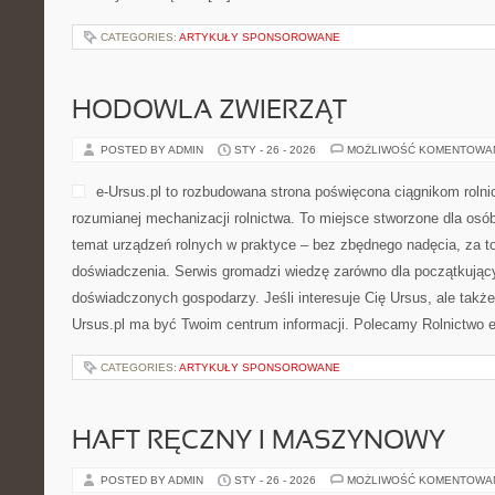
CATEGORIES:
ARTYKUŁY SPONSOROWANE
HODOWLA ZWIERZĄT
POSTED BY ADMIN
STY - 26 - 2026
MOŻLIWOŚĆ KOMENTOWA
e-Ursus.pl to rozbudowana strona poświęcona ciągnikom roln
rozumianej mechanizacji rolnictwa. To miejsce stworzone dla osó
temat urządzeń rolnych w praktyce – bez zbędnego nadęcia, za t
doświadczenia. Serwis gromadzi wiedzę zarówno dla początkującyc
doświadczonych gospodarzy. Jeśli interesuje Cię Ursus, ale także
Ursus.pl ma być Twoim centrum informacji. Polecamy Rolnictwo ek
CATEGORIES:
ARTYKUŁY SPONSOROWANE
HAFT RĘCZNY I MASZYNOWY
POSTED BY ADMIN
STY - 26 - 2026
MOŻLIWOŚĆ KOMENTOWA