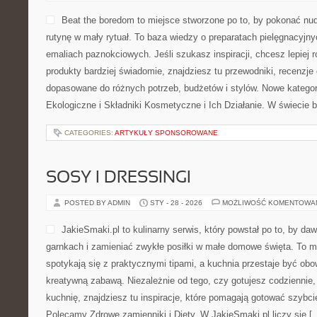
Beat the boredom to miejsce stworzone po to, by pokonać nu
rutynę w mały rytuał. To baza wiedzy o preparatach pielęgnacyjn
emaliach paznokciowych. Jeśli szukasz inspiracji, chcesz lepiej 
produkty bardziej świadomie, znajdziesz tu przewodniki, recenzje
dopasowane do różnych potrzeb, budżetów i stylów. Nowe kategori
Ekologiczne i Składniki Kosmetyczne i Ich Działanie. W świecie 
CATEGORIES:
ARTYKUŁY SPONSOROWANE
SOSY I DRESSINGI
POSTED BY ADMIN
STY - 28 - 2026
MOŻLIWOŚĆ KOMENTOWA
JakieSmaki.pl to kulinarny serwis, który powstał po to, by da
garnkach i zamieniać zwykłe posiłki w małe domowe święta. To mi
spotykają się z praktycznymi tipami, a kuchnia przestaje być obo
kreatywną zabawą. Niezależnie od tego, czy gotujesz codziennie,
kuchnię, znajdziesz tu inspiracje, które pomagają gotować szybcie
Polecamy Zdrowe zamienniki i Diety. W JakieSmaki.pl liczy się [