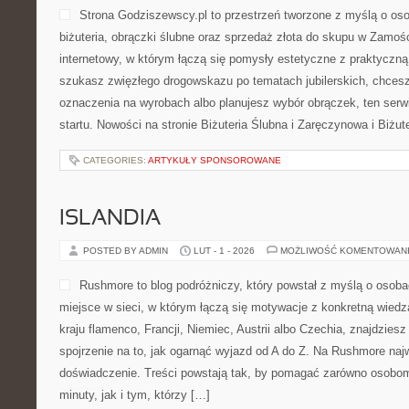
Strona Godziszewscy.pl to przestrzeń tworzone z myślą o osob
biżuteria, obrączki ślubne oraz sprzedaż złota do skupu w Zamośc
internetowy, w którym łączą się pomysły estetyczne z praktyczn
szukasz zwięzłego drogowskazu po tematach jubilerskich, chcesz
oznaczenia na wyrobach albo planujesz wybór obrączek, ten serw
startu. Nowości na stronie Biżuteria Ślubna i Zaręczynowa i Biżut
CATEGORIES:
ARTYKUŁY SPONSOROWANE
ISLANDIA
POSTED BY ADMIN
LUT - 1 - 2026
MOŻLIWOŚĆ KOMENTOWAN
Rushmore to blog podróżniczy, który powstał z myślą o osob
miejsce w sieci, w którym łączą się motywacje z konkretną wiedzą
kraju flamenco, Francji, Niemiec, Austrii albo Czechia, znajdzies
spojrzenie na to, jak ogarnąć wyjazd od A do Z. Na Rushmore naj
doświadczenie. Treści powstają tak, by pomagać zarówno osobom,
minuty, jak i tym, którzy […]