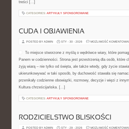
treści […]
CATEGORIES:
ARTYKUŁY SPONSOROWANE
CUDA I OBJAWIENIA
POSTED BY ADMIN
STY - 30 - 2026
MOŻLIWOŚĆ KOMENTOWA
To miejsce stworzone z myślą o wędrówce wiary, które pomag
Panem w codzienności. Strona jest przestrzenią dla osób, które 
żyją wiarą – nie tylko od święta, ale także wtedy, gdy życie stawia
ukierunkowywać w taki sposób, by duchowość stawała się namacal
przenikały codzienne obowiązki, rozmowy, decyzje i więzi z innymi
Kultura chrześcijańska. […]
CATEGORIES:
ARTYKUŁY SPONSOROWANE
RODZICIELSTWO BLISKOŚCI
POSTED BY ADMIN
STY - 29 - 2026
MOŻLIWOŚĆ KOMENTOWA