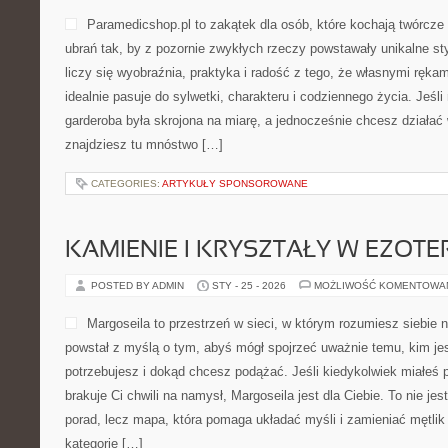
Paramedicshop.pl to zakątek dla osób, które kochają twórcze
ubrań tak, by z pozornie zwykłych rzeczy powstawały unikalne styl
liczy się wyobraźnia, praktyka i radość z tego, że własnymi ręk
idealnie pasuje do sylwetki, charakteru i codziennego życia. Jeśl
garderoba była skrojona na miarę, a jednocześnie chcesz działa
znajdziesz tu mnóstwo […]
CATEGORIES:
ARTYKUŁY SPONSOROWANE
KAMIENIE I KRYSZTAŁY W EZOTE
POSTED BY ADMIN
STY - 25 - 2026
MOŻLIWOŚĆ KOMENTOWA
Margoseila to przestrzeń w sieci, w którym rozumiesz siebie n
powstał z myślą o tym, abyś mógł spojrzeć uważnie temu, kim jes
potrzebujesz i dokąd chcesz podążać. Jeśli kiedykolwiek miałeś p
brakuje Ci chwili na namysł, Margoseila jest dla Ciebie. To nie je
porad, lecz mapa, która pomaga układać myśli i zamieniać mętli
kategorie […]