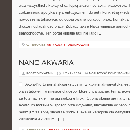
oraz wszystkich, którzy chcą lepiej zrozumieć świat przewozów. 
codzienność spotyka się z entuzjazmem do aut i konkretną wiedzą
nowoczesna taksówka: od dopasowania pojazdu, przez kontakt z
drodze i opłacalność pracy. Zobacz także Najdziwniejsze samoch
samochodowe. Ten portal opisuje taxi nie jako […]
CATEGORIES:
ARTYKUŁY SPONSOROWANE
NANO AKWARIA
POSTED BY ADMIN
LUT - 2 - 2026
MOŻLIWOŚĆ KOMENTOWAN
Akwa-Pro to portal akwarystyczny, w którym akwarystyka jes
warsztatowej. To miejsce dla osób, które chcą poznać temat akw
za to z naciskiem na sprawdzone kroki. Strona skupia się na tym
akwarium morskie w sposób przewidywalny, niezależnie od tego, c
masz już za sobą pierwsze próby. Ciekawe kategorie dla wszystk
Zakładanie Akwarium . […]