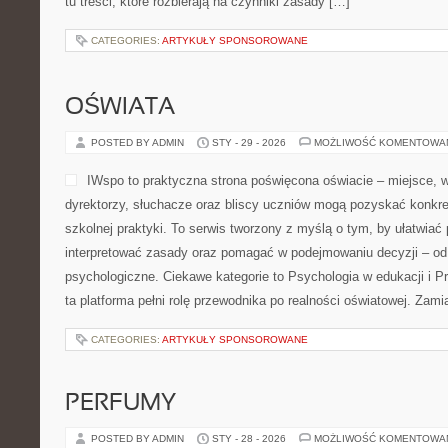
tu treści, które rozbierają na czynniki zasady […]
CATEGORIES:
ARTYKUŁY SPONSOROWANE
OŚWIATA
POSTED BY ADMIN
STY - 29 - 2026
MOŻLIWOŚĆ KOMENTOWA
IWspo to praktyczna strona poświęcona oświacie – miejsce,
dyrektorzy, słuchacze oraz bliscy uczniów mogą pozyskać konkr
szkolnej praktyki. To serwis tworzony z myślą o tym, by ułatwiać
interpretować zasady oraz pomagać w podejmowaniu decyzji – o
psychologiczne. Ciekawe kategorie to Psychologia w edukacji i 
ta platforma pełni rolę przewodnika po realności oświatowej. Zami
CATEGORIES:
ARTYKUŁY SPONSOROWANE
PERFUMY
POSTED BY ADMIN
STY - 28 - 2026
MOŻLIWOŚĆ KOMENTOWA