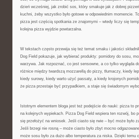
dzień wcześniej, jak zrobić sos, który smakuje jak z dobrej pizzer
kuchni, żeby wszystko było gotowe w odpowiednim momencie. To
pizza jest częścią spotkania ze znajomymi – wtedy liczy się tem
kolejna pizza wyjdzie powtarzalna.
W tekstach często przewija się też temat smaku i jakości składni
Dog Field pokazuje, jak wybierać produkty: pomidory do sosu, mozz
warzywa. Jak rozpoznać, co jest sensowne, a co tylko wygląda d
różnice między twardszą mozzarellą do pizzy, tłumaczy, kiedy le
kiedy surowy, kiedy warto użyć passaty, a kiedy krojonych pomid
że pizza przestaje być przypadkiem, a staje się świadomym wyb
Istotnym elementem bloga jest też podejście do nauki: pizza to p
na kolejnych wypiekach. Pizza Dog Field wspiera ten rozwój, bo 
się przełożyć na wniosek. Jeśli ciasto się rwie – być może było z
Jeśli brzegi nie rosną – może ciasto było zbyt mocno odgazowane
może sosu było za dużo albo temperatura za niska. Dzięki temu c