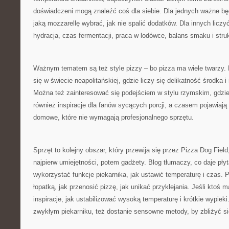
doświadczeni mogą znaleźć coś dla siebie. Dla jednych ważne bę
jaką mozzarellę wybrać, jak nie spalić dodatków. Dla innych liczy
hydracja, czas fermentacji, praca w lodówce, balans smaku i struk
Ważnym tematem są też style pizzy – bo pizza ma wiele twarzy.
się w świecie neapolitańskiej, gdzie liczy się delikatność środka 
Można też zainteresować się podejściem w stylu rzymskim, gdzie
również inspiracje dla fanów sycących porcji, a czasem pojawiają
domowe, które nie wymagają profesjonalnego sprzętu.
Sprzęt to kolejny obszar, który przewija się przez Pizza Dog Fiel
najpierw umiejętności, potem gadżety. Blog tłumaczy, co daje płyt
wykorzystać funkcje piekarnika, jak ustawić temperaturę i czas.
łopatką, jak przenosić pizzę, jak unikać przyklejania. Jeśli ktoś m
inspiracje, jak ustabilizować wysoką temperaturę i krótkie wypieki
zwykłym piekarniku, też dostanie sensowne metody, by zbliżyć się