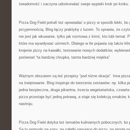
świadomość i zaczyna udoskonalać swoje wypieki krok po kroku.
Pizza Dog Field potrafi też opowiadać o pizzy w sposób lekki, bo 
przyjemnością. Blog łączy praktykę z luzem. To sprawia, że czyt
nie jest jak wkuwanie, tylko jak rozmowa z kimś, kto lubi temat. 
które ma wywoływać uśmiech. Dlatego w tle pojawia się także kli
krojenie pizzy na kawałki, testowanie nowych dodatków, wybieranie
porównań “ta bardziej chrupka, tamta bardziej miękka”.
Ważnym obszarem są też przepisy “pod różne okazje”. Inna pizza
na świętowanie. Blog inspiruje do tworzenia zestawów: np. kilka pi
jedna bezpieczna, druga pikantna, trzecia wegetariańska, czwart
pizza przestaje być jedną potrawą, a staje się kolekcją smaków, k
nastroju.
Pizza Dog Field dotyka też tematów kulinarnych pobocznych, bo 
Są tu pomysły na sosy, na sałatki pasujące do pizzy, na proste n