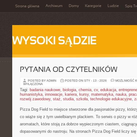
Archiwum
Domy
Kategorie
Ludzie
Strona główna
Spis Tr
WYSOKI SĄDZIE
PYTANIA OD CZYTELNIKÓW
POSTED BY ADMIN
POSTED ON STY - 13 - 2026
MOŻLIWOŚĆ 
WYŁĄCZONA
Tagi:
badania naukowe
,
biologia
,
chemia
,
cv
,
edukacja
,
entreprene
humanistyka
,
innowacje
,
kariera
,
kursy
,
matematyka
,
nauka
,
prac
rozwój zawodowy
,
staż
,
studia
,
szkoła
,
technologie edukacyjne
,
z
Pizza Dog Field to miejsce stworzone dla pasjonatów pizzy, któ
co wiąże się z tym uwielbianym plackiem. To serwis o pizzy w róż
aromatach, które stoją za dobrze wypieczonym ciastem, ciągnąc
dopasowanymi do nastroju. Na stronach Pizza Dog Field liczy się r