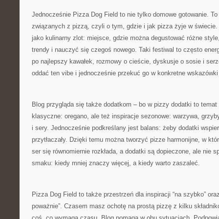
Jednocześnie Pizza Dog Field to nie tylko domowe gotowanie. To
związanych z pizzą, czyli o tym, gdzie i jak pizza żyje w świecie
jako kulinarny zlot: miejsce, gdzie można degustować różne styl
trendy i nauczyć się czegoś nowego. Taki festiwal to często energ
po najlepszy kawałek, rozmowy o cieście, dyskusje o sosie i serze
oddać ten vibe i jednocześnie przekuć go w konkretne wskazówk
Blog przygląda się także dodatkom – bo w pizzy dodatki to temat
klasyczne: oregano, ale też inspiracje sezonowe: warzywa, grzyb
i sery. Jednocześnie podkreślany jest balans: żeby dodatki wspiera
przytłaczały. Dzięki temu można tworzyć pizze harmonijne, w któ
ser się równomiernie rozkłada, a dodatki są dopieczone, ale nie s
smaku: kiedy mniej znaczy więcej, a kiedy warto zaszaleć.
Pizza Dog Field to także przestrzeń dla inspiracji “na szybko” ora
poważnie”. Czasem masz ochotę na prostą pizzę z kilku składni
coś, co wymaga czasu. Blog pomaga w obu sytuacjach. Podpowia