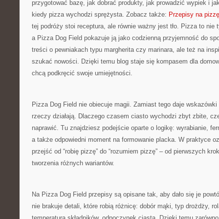
przygotować bazę, jak dobrać produkty, jak prowadzić wypiek i j
kiedy pizza wychodzi sprężysta. Zobacz także:
Przepisy na pizz
tej podróży stoi receptura, ale równie ważny jest tło. Pizza to nie t
a Pizza Dog Field pokazuje ją jako codzienną przyjemność do spo
treści o pewniakach typu margherita czy marinara, ale też na inspi
szukać nowości. Dzięki temu blog staje się kompasem dla domowy
chcą podkręcić swoje umiejętności.
Pizza Dog Field nie obiecuje magii. Zamiast tego daje wskazówki
rzeczy działają. Dlaczego czasem ciasto wychodzi zbyt zbite, cz
naprawić. Tu znajdziesz podejście oparte o logikę: wyrabianie, fe
a także odpowiedni moment na formowanie placka. W praktyce o
przejść od “robię pizzę” do “rozumiem pizzę” – od pierwszych k
tworzenia różnych wariantów.
Na Pizza Dog Field przepisy są opisane tak, aby dało się je pow
nie brakuje detali, które robią różnicę: dobór mąki, typ drożdży, rol
temperatura składników, odpoczynek ciasta. Dzięki temu zarówno s