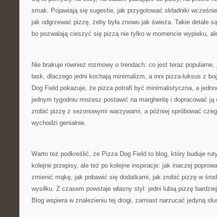
smak. Pojawiają się sugestie, jak przygotować składniki wcześnie
jak odgrzewać pizzę, żeby była znowu jak świeża. Takie detale s
bo pozwalają cieszyć się pizzą nie tylko w momencie wypieku, ale
Nie brakuje również rozmowy o trendach: co jest teraz popularne, 
łask, dlaczego jedni kochają minimalizm, a inni pizza-luksus z b
Dog Field pokazuje, że pizza potrafi być minimalistyczna, a jed
jednym tygodniu możesz postawić na margheritę i dopracować ją 
zrobić pizzę z sezonowymi warzywami, a później spróbować czego
wychodzi genialnie.
Warto też podkreślić, że Pizza Dog Field to blog, który buduje ru
kolejne przepisy, ale też po kolejne inspiracje: jak inaczej poprow
zmienić mąkę, jak pobawić się dodatkami, jak zrobić pizzę w środ
wysiłku. Z czasem powstaje własny styl: jedni lubią pizzę bardziej
Blog wspiera w znalezieniu tej drogi, zamiast narzucać jedyną słu