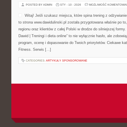
POSTED BY ADMIN
STY - 10 - 2026
MOŻLIWOŚĆ KOMENTOWA
Witaj! Jeśli szukasz miejsca, które spina trening z odżywian
to strona www.dawidulinski.pl została przygotowana właśnie po t
regionu oraz klientów z całej Polski w drodze do silniejszej formy.
Dawid | Treningi i dieta online” to nie wyłącznie hasło, ale zobowią
program, ocenę i dopasowanie do Twoich priorytetów. Ciekawe kate
Fitness. Serwis […]
CATEGORIES:
ARTYKUŁY SPONSOROWANE