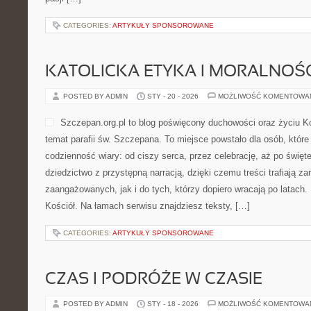
CATEGORIES:
ARTYKUŁY SPONSOROWANE
KATOLICKA ETYKA I MORALNOŚ
POSTED BY ADMIN
STY - 20 - 2026
MOŻLIWOŚĆ KOMENTOWA
Szczepan.org.pl to blog poświęcony duchowości oraz życiu Ko
temat parafii św. Szczepana. To miejsce powstało dla osób, które
codzienność wiary: od ciszy serca, przez celebrację, aż po święte
dziedzictwo z przystępną narracją, dzięki czemu treści trafiają z
zaangażowanych, jak i do tych, którzy dopiero wracają po latach.
Kościół. Na łamach serwisu znajdziesz teksty, […]
CATEGORIES:
ARTYKUŁY SPONSOROWANE
CZAS I PODRÓŻE W CZASIE
POSTED BY ADMIN
STY - 18 - 2026
MOŻLIWOŚĆ KOMENTOWA