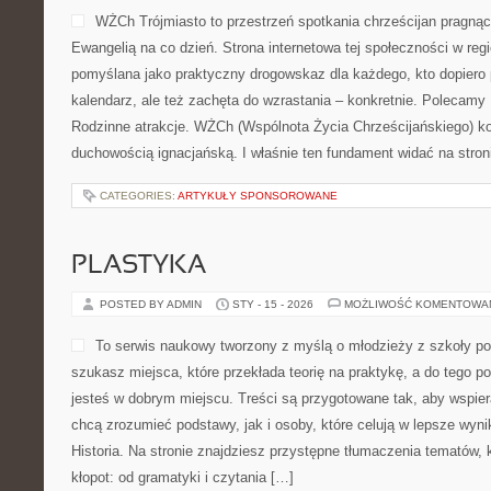
WŻCh Trójmiasto to przestrzeń spotkania chrześcijan pragnąc
Ewangelią na co dzień. Strona internetowa tej społeczności w regi
pomyślana jako praktyczny drogowskaz dla każdego, kto dopiero 
kalendarz, ale też zachęta do wzrastania – konkretnie. Polecamy
Rodzinne atrakcje. WŻCh (Wspólnota Życia Chrześcijańskiego) ko
duchowością ignacjańską. I właśnie ten fundament widać na stro
CATEGORIES:
ARTYKUŁY SPONSOROWANE
PLASTYKA
POSTED BY ADMIN
STY - 15 - 2026
MOŻLIWOŚĆ KOMENTOWA
To serwis naukowy tworzony z myślą o młodzieży z szkoły po
szukasz miejsca, które przekłada teorię na praktykę, a do tego 
jesteś w dobrym miejscu. Treści są przygotowane tak, aby wspier
chcą zrozumieć podstawy, jak i osoby, które celują w lepsze wyni
Historia. Na stronie znajdziesz przystępne tłumaczenia tematów, 
kłopot: od gramatyki i czytania […]