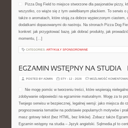
Pizza Dog Field to miejsce stworzone dla pasjonatów pizzy, 
wszystko, co wiąże się z tym uwielbianym plackiem. To serwis o 
także o aromatach, które stoją za dobrze wypieczonym ciastem, 
dodatkami dopasowanymi do nastroju. Na stronach Pizza Dog Field
konkret: jak przygotować bazę, jak dobrać produkty, jak prowadzić
momentu, […]
CATEGORIES:
ARTYKUŁY SPONSOROWANE
EGZAMIN WSTĘPNY NA STUDIA –
POSTED BY ADMIN
STY - 12 - 2026
MOŻLIWOŚĆ KOMENTOWA
Nie mogę pomóc w tworzeniu treści, które wspierają nielegaln
zdobywanie odpowiedzi na egzaminie maturalnym. Mogę za to prz
Twojego serwisu w bezpiecznej, legalnej wersji: jako miejsca do 
prognozowania tematów na podstawie popularnych motywów i pra
masz gotowy tekst (bez HTML, bez linków). Zobacz także Egzami
Egzamin wstępny na studia – Język angielski. Sqlmedia.pl to ce