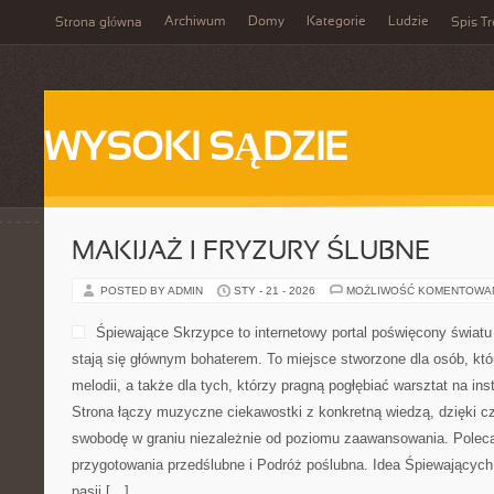
Archiwum
Domy
Kategorie
Ludzie
Strona główna
Spis Tr
WYSOKI SĄDZIE
MAKIJAŻ I FRYZURY ŚLUBNE
POSTED BY ADMIN
STY - 21 - 2026
MOŻLIWOŚĆ KOMENTOWA
Śpiewające Skrzypce to internetowy portal poświęcony świat
stają się głównym bohaterem. To miejsce stworzone dla osób, kt
melodii, a także dla tych, którzy pragną pogłębiać warsztat na 
Strona łączy muzyczne ciekawostki z konkretną wiedzą, dzięki 
swobodę w graniu niezależnie od poziomu zaawansowania. Polec
przygotowania przedślubne i Podróż poślubna. Idea Śpiewających 
pasji […]