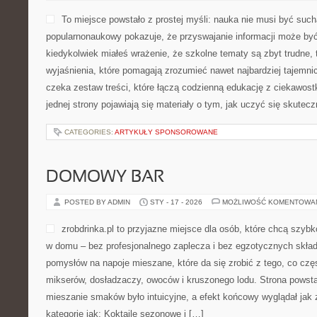
To miejsce powstało z prostej myśli: nauka nie musi być such
popularnonaukowy pokazuje, że przyswajanie informacji może być 
kiedykolwiek miałeś wrażenie, że szkolne tematy są zbyt trudne, 
wyjaśnienia, które pomagają zrozumieć nawet najbardziej tajemni
czeka zestaw treści, które łączą codzienną edukację z ciekawost
jednej strony pojawiają się materiały o tym, jak uczyć się skuteczn
CATEGORIES:
ARTYKUŁY SPONSOROWANE
DOMOWY BAR
POSTED BY ADMIN
STY - 17 - 2026
MOŻLIWOŚĆ KOMENTOWA
zrobdrinka.pl to przyjazne miejsce dla osób, które chcą szybk
w domu – bez profesjonalnego zaplecza i bez egzotycznych składn
pomysłów na napoje mieszane, które da się zrobić z tego, co czę
mikserów, dosładzaczy, owoców i kruszonego lodu. Strona powst
mieszanie smaków było intuicyjne, a efekt końcowy wyglądał jak 
kategorie jak: Koktajle sezonowe i […]