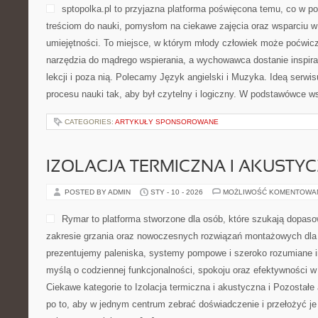
sptopolka.pl to przyjazna platforma poświęcona temu, co w 
treściom do nauki, pomysłom na ciekawe zajęcia oraz wsparciu w
umiejętności. To miejsce, w którym młody człowiek może poćwicz
narzędzia do mądrego wspierania, a wychowawca dostanie inspira
lekcji i poza nią. Polecamy Język angielski i Muzyka. Ideą serwi
procesu nauki tak, aby był czytelny i logiczny. W podstawówce 
CATEGORIES:
ARTYKUŁY SPONSOROWANE
IZOLACJA TERMICZNA I AKUSTY
POSTED BY ADMIN
STY - 10 - 2026
MOŻLIWOŚĆ KOMENTOWA
Rymar to platforma stworzone dla osób, które szukają dopas
zakresie grzania oraz nowoczesnych rozwiązań montażowych dla 
prezentujemy paleniska, systemy pompowe i szeroko rozumiane in
myślą o codziennej funkcjonalności, spokoju oraz efektywności w 
Ciekawe kategorie to Izolacja termiczna i akustyczna i Pozostałe 
po to, aby w jednym centrum zebrać doświadczenie i przełożyć je