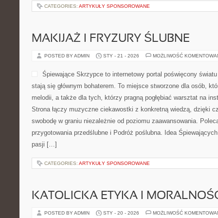
CATEGORIES:
ARTYKUŁY SPONSOROWANE
MAKIJAŻ I FRYZURY ŚLUBNE
POSTED BY ADMIN
STY - 21 - 2026
MOŻLIWOŚĆ KOMENTOWA
Śpiewające Skrzypce to internetowy portal poświęcony świat
stają się głównym bohaterem. To miejsce stworzone dla osób, kt
melodii, a także dla tych, którzy pragną pogłębiać warsztat na 
Strona łączy muzyczne ciekawostki z konkretną wiedzą, dzięki 
swobodę w graniu niezależnie od poziomu zaawansowania. Polec
przygotowania przedślubne i Podróż poślubna. Idea Śpiewających 
pasji […]
CATEGORIES:
ARTYKUŁY SPONSOROWANE
KATOLICKA ETYKA I MORALNOŚ
POSTED BY ADMIN
STY - 20 - 2026
MOŻLIWOŚĆ KOMENTOWA