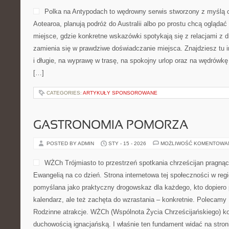
Polka na Antypodach to wędrowny serwis stworzony z myślą 
Aotearoa, planują podróż do Australii albo po prostu chcą oglądać
miejsce, gdzie konkretne wskazówki spotykają się z relacjami z d
zamienia się w prawdziwe doświadczanie miejsca. Znajdziesz tu i
i długie, na wyprawę w trasę, na spokojny urlop oraz na wędrówkę
[…]
CATEGORIES:
ARTYKUŁY SPONSOROWANE
GASTRONOMIA POMORZA
POSTED BY ADMIN
STY - 15 - 2026
MOŻLIWOŚĆ KOMENTOWA
WŻCh Trójmiasto to przestrzeń spotkania chrześcijan pragnąc
Ewangelią na co dzień. Strona internetowa tej społeczności w regi
pomyślana jako praktyczny drogowskaz dla każdego, kto dopiero 
kalendarz, ale też zachęta do wzrastania – konkretnie. Polecamy
Rodzinne atrakcje. WŻCh (Wspólnota Życia Chrześcijańskiego) ko
duchowością ignacjańską. I właśnie ten fundament widać na stro