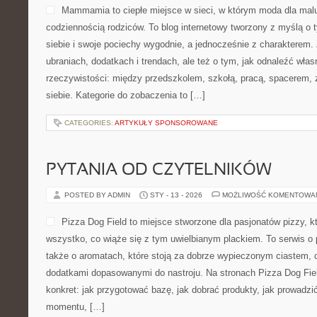
Mammamia to ciepłe miejsce w sieci, w którym moda dla mal
codziennością rodziców. To blog internetowy tworzony z myślą o t
siebie i swoje pociechy wygodnie, a jednocześnie z charakterem. 
ubraniach, dodatkach i trendach, ale też o tym, jak odnaleźć włas
rzeczywistości: między przedszkolem, szkołą, pracą, spacerem, z
siebie. Kategorie do zobaczenia to […]
CATEGORIES:
ARTYKUŁY SPONSOROWANE
PYTANIA OD CZYTELNIKÓW
POSTED BY ADMIN
STY - 13 - 2026
MOŻLIWOŚĆ KOMENTOWA
Pizza Dog Field to miejsce stworzone dla pasjonatów pizzy, 
wszystko, co wiąże się z tym uwielbianym plackiem. To serwis o 
także o aromatach, które stoją za dobrze wypieczonym ciastem, 
dodatkami dopasowanymi do nastroju. Na stronach Pizza Dog Field
konkret: jak przygotować bazę, jak dobrać produkty, jak prowadzić
momentu, […]