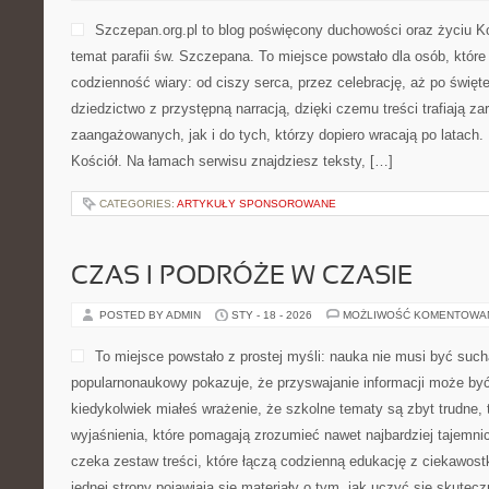
Szczepan.org.pl to blog poświęcony duchowości oraz życiu Ko
temat parafii św. Szczepana. To miejsce powstało dla osób, które
codzienność wiary: od ciszy serca, przez celebrację, aż po święte
dziedzictwo z przystępną narracją, dzięki czemu treści trafiają z
zaangażowanych, jak i do tych, którzy dopiero wracają po latach.
Kościół. Na łamach serwisu znajdziesz teksty, […]
CATEGORIES:
ARTYKUŁY SPONSOROWANE
CZAS I PODRÓŻE W CZASIE
POSTED BY ADMIN
STY - 18 - 2026
MOŻLIWOŚĆ KOMENTOWA
To miejsce powstało z prostej myśli: nauka nie musi być such
popularnonaukowy pokazuje, że przyswajanie informacji może być 
kiedykolwiek miałeś wrażenie, że szkolne tematy są zbyt trudne, 
wyjaśnienia, które pomagają zrozumieć nawet najbardziej tajemni
czeka zestaw treści, które łączą codzienną edukację z ciekawost
jednej strony pojawiają się materiały o tym, jak uczyć się skuteczn