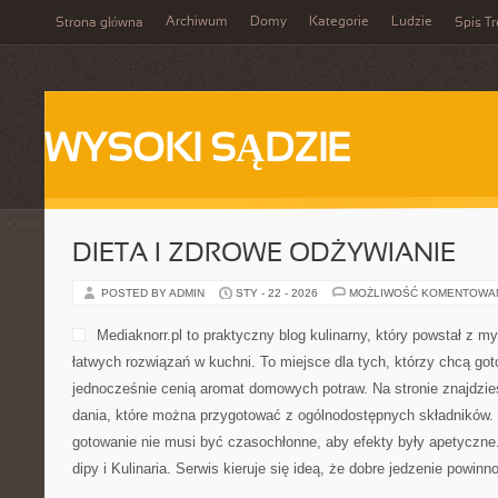
Archiwum
Domy
Kategorie
Ludzie
Strona główna
Spis Tr
WYSOKI SĄDZIE
DIETA I ZDROWE ODŻYWIANIE
POSTED BY ADMIN
STY - 22 - 2026
MOŻLIWOŚĆ KOMENTOWA
Mediaknorr.pl to praktyczny blog kulinarny, który powstał z 
łatwych rozwiązań w kuchni. To miejsce dla tych, którzy chcą go
jednocześnie cenią aromat domowych potraw. Na stronie znajdzie
dania, które można przygotować z ogólnodostępnych składników. 
gotowanie nie musi być czasochłonne, aby efekty były apetyczne
dipy i Kulinaria. Serwis kieruje się ideą, że dobre jedzenie powinn