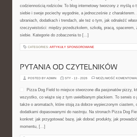
codziennością rodziców. To blog internetowy tworzony z myślą o t
siebie i swoje pociechy wygodnie, a jednocześnie z charakterem. 
ubraniach, dodatkach i trendach, ale też o tym, jak odnaleźć włas
rzeczywistości: między przedszkolem, szkołą, pracą, spacerem, z
siebie. Kategorie do zobaczenia to […]
CATEGORIES:
ARTYKUŁY SPONSOROWANE
PYTANIA OD CZYTELNIKÓW
POSTED BY ADMIN
STY - 13 - 2026
MOŻLIWOŚĆ KOMENTOWA
Pizza Dog Field to miejsce stworzone dla pasjonatów pizzy, 
wszystko, co wiąże się z tym uwielbianym plackiem. To serwis o 
także o aromatach, które stoją za dobrze wypieczonym ciastem, 
dodatkami dopasowanymi do nastroju. Na stronach Pizza Dog Field
konkret: jak przygotować bazę, jak dobrać produkty, jak prowadzić
momentu, […]