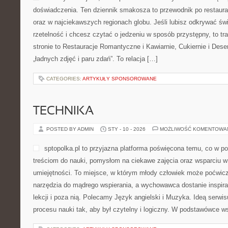
doświadczenia. Ten dziennik smakosza to przewodnik po restaur
oraz w najciekawszych regionach globu. Jeśli lubisz odkrywać świ
rzetelność i chcesz czytać o jedzeniu w sposób przystępny, to tra
stronie to Restauracje Romantyczne i Kawiarnie, Cukiernie i Desery
„ładnych zdjęć i paru zdań”. To relacja […]
CATEGORIES:
ARTYKUŁY SPONSOROWANE
TECHNIKA
POSTED BY ADMIN
STY - 10 - 2026
MOŻLIWOŚĆ KOMENTOWA
sptopolka.pl to przyjazna platforma poświęcona temu, co w 
treściom do nauki, pomysłom na ciekawe zajęcia oraz wsparciu w
umiejętności. To miejsce, w którym młody człowiek może poćwicz
narzędzia do mądrego wspierania, a wychowawca dostanie inspira
lekcji i poza nią. Polecamy Język angielski i Muzyka. Ideą serwi
procesu nauki tak, aby był czytelny i logiczny. W podstawówce 