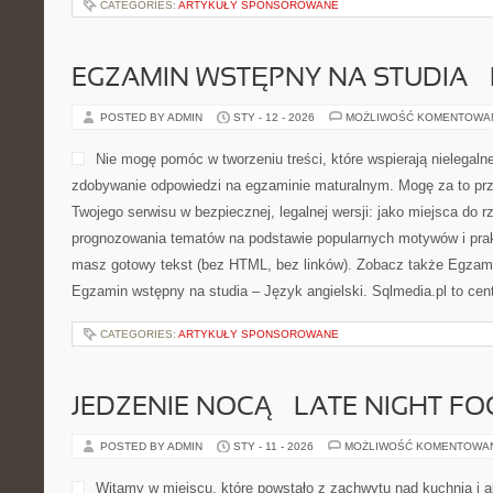
CATEGORIES:
ARTYKUŁY SPONSOROWANE
EGZAMIN WSTĘPNY NA STUDIA –
POSTED BY ADMIN
STY - 12 - 2026
MOŻLIWOŚĆ KOMENTOWA
Nie mogę pomóc w tworzeniu treści, które wspierają nielegaln
zdobywanie odpowiedzi na egzaminie maturalnym. Mogę za to prz
Twojego serwisu w bezpiecznej, legalnej wersji: jako miejsca do 
prognozowania tematów na podstawie popularnych motywów i pra
masz gotowy tekst (bez HTML, bez linków). Zobacz także Egzami
Egzamin wstępny na studia – Język angielski. Sqlmedia.pl to ce
CATEGORIES:
ARTYKUŁY SPONSOROWANE
JEDZENIE NOCĄ – LATE NIGHT F
POSTED BY ADMIN
STY - 11 - 2026
MOŻLIWOŚĆ KOMENTOWA
Witamy w miejscu, które powstało z zachwytu nad kuchnią i 