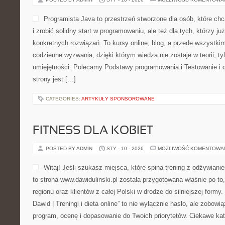
Programista Java to przestrzeń stworzone dla osób, które ch
i zrobić solidny start w programowaniu, ale też dla tych, którzy ju
konkretnych rozwiązań. To kursy online, blog, a przede wszystki
codzienne wyzwania, dzięki którym wiedza nie zostaje w teorii, ty
umiejętności. Polecamy Podstawy programowania i Testowanie i 
strony jest […]
CATEGORIES:
ARTYKUŁY SPONSOROWANE
FITNESS DLA KOBIET
POSTED BY ADMIN
STY - 10 - 2026
MOŻLIWOŚĆ KOMENTOWA
Witaj! Jeśli szukasz miejsca, które spina trening z odżywian
to strona www.dawidulinski.pl została przygotowana właśnie po t
regionu oraz klientów z całej Polski w drodze do silniejszej formy.
Dawid | Treningi i dieta online” to nie wyłącznie hasło, ale zobowią
program, ocenę i dopasowanie do Twoich priorytetów. Ciekawe kate