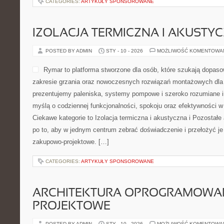
CATEGORIES:
ARTYKUŁY SPONSOROWANE
IZOLACJA TERMICZNA I AKUSTY
POSTED BY ADMIN
STY - 10 - 2026
MOŻLIWOŚĆ KOMENTOWA
Rymar to platforma stworzone dla osób, które szukają dopas
zakresie grzania oraz nowoczesnych rozwiązań montażowych dla 
prezentujemy paleniska, systemy pompowe i szeroko rozumiane in
myślą o codziennej funkcjonalności, spokoju oraz efektywności w 
Ciekawe kategorie to Izolacja termiczna i akustyczna i Pozostałe 
po to, aby w jednym centrum zebrać doświadczenie i przełożyć je
zakupowo-projektowe. […]
CATEGORIES:
ARTYKUŁY SPONSOROWANE
ARCHITEKTURA OPROGRAMOWAN
PROJEKTOWE
POSTED BY ADMIN
STY - 10 - 2026
MOŻLIWOŚĆ KOMENTOWA