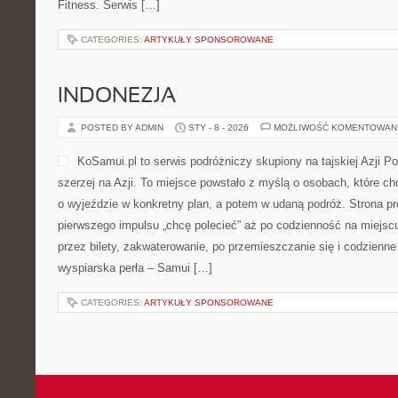
Fitness. Serwis […]
CATEGORIES:
ARTYKUŁY SPONSOROWANE
INDONEZJA
POSTED BY ADMIN
STY - 8 - 2026
MOŻLIWOŚĆ KOMENTOWAN
KoSamui.pl to serwis podróżniczy skupiony na tajskiej Azji P
szerzej na Azji. To miejsce powstało z myślą o osobach, które c
o wyjeździe w konkretny plan, a potem w udaną podróż. Strona pr
pierwszego impulsu „chcę polecieć” aż po codzienność na miejscu:
przez bilety, zakwaterowanie, po przemieszczanie się i codzienne
wyspiarska perła – Samui […]
CATEGORIES:
ARTYKUŁY SPONSOROWANE