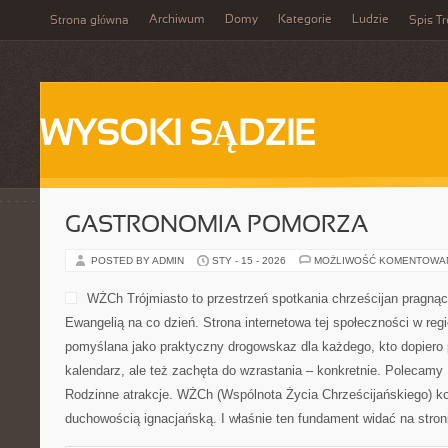
Archiwum
Domy
Kategorie
Ludzie
Strona główna
Spis Tr
WYSOKI SĄDZIE
GASTRONOMIA POMORZA
POSTED BY ADMIN
STY - 15 - 2026
MOŻLIWOŚĆ KOMENTOWA
WŻCh Trójmiasto to przestrzeń spotkania chrześcijan pragnąc
Ewangelią na co dzień. Strona internetowa tej społeczności w regi
pomyślana jako praktyczny drogowskaz dla każdego, kto dopiero 
kalendarz, ale też zachęta do wzrastania – konkretnie. Polecamy
Rodzinne atrakcje. WŻCh (Wspólnota Życia Chrześcijańskiego) ko
duchowością ignacjańską. I właśnie ten fundament widać na stro