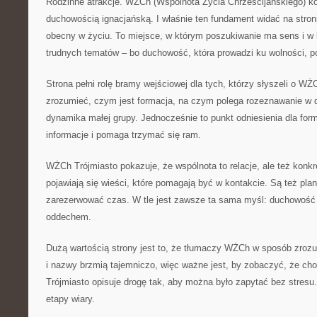
Rodzinne atrakcje. WŻCh (Wspólnota Życia Chrześcijańskiego) ko
duchowością ignacjańską. I właśnie ten fundament widać na stro
obecny w życiu. To miejsce, w którym poszukiwanie ma sens i w 
trudnych tematów – bo duchowość, która prowadzi ku wolności, p
Strona pełni rolę bramy wejściowej dla tych, którzy słyszeli o 
zrozumieć, czym jest formacja, na czym polega rozeznawanie w 
dynamika małej grupy. Jednocześnie to punkt odniesienia dla for
informacje i pomaga trzymać się ram.
WŻCh Trójmiasto pokazuje, że wspólnota to relacje, ale też konkre
pojawiają się wieści, które pomagają być w kontakcie. Są też plany
zarezerwować czas. W tle jest zawsze ta sama myśl: duchowość n
oddechem.
Dużą wartością strony jest to, że tłumaczy WŻCh w sposób zrozum
i nazwy brzmią tajemniczo, więc ważne jest, by zobaczyć, że ch
Trójmiasto opisuje drogę tak, aby można było zapytać bez stres
etapy wiary.