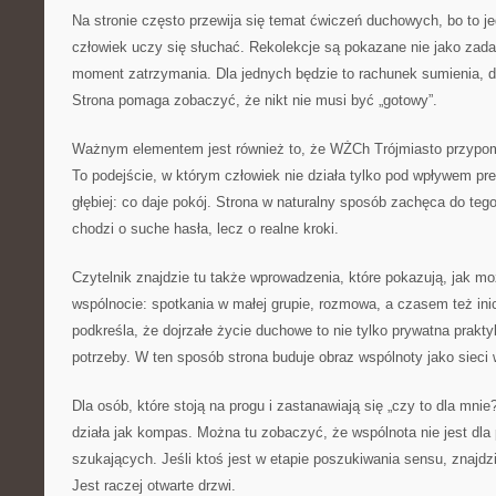
Na stronie często przewija się temat ćwiczeń duchowych, bo to je
człowiek uczy się słuchać. Rekolekcje są pokazane nie jako zada
moment zatrzymania. Dla jednych będzie to rachunek sumienia, d
Strona pomaga zobaczyć, że nikt nie musi być „gotowy”.
Ważnym elementem jest również to, że WŻCh Trójmiasto przypom
To podejście, w którym człowiek nie działa tylko pod wpływem pres
głębiej: co daje pokój. Strona w naturalny sposób zachęca do tego,
chodzi o suche hasła, lecz o realne kroki.
Czytelnik znajdzie tu także wprowadzenia, które pokazują, jak m
wspólnocie: spotkania w małej grupie, rozmowa, a czasem też in
podkreśla, że dojrzałe życie duchowe to nie tylko prywatna prakty
potrzeby. W ten sposób strona buduje obraz wspólnoty jako sieci 
Dla osób, które stoją na progu i zastanawiają się „czy to dla mni
działa jak kompas. Można tu zobaczyć, że wspólnota nie jest dla 
szukających. Jeśli ktoś jest w etapie poszukiwania sensu, znajdzie
Jest raczej otwarte drzwi.