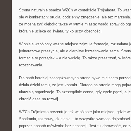
Strona naturalnie osadza WŻCh w kontekście Trójmiasta. To waż
się w konkretach: studia, codzienny zmęczenie, ale też marzeni
że można żyć głęboko także w rytmie miasta: wśród spraw do oga
która nie ucieka od świata, tylko uczy obecności.
W opisie wspólnoty ważne miejsce zajmuje formacja, rozumiana j
jednorazowe przeżycie, ale o cierpliwe kształtowanie serca. Str
formacja to porządek – a nie wyścig. To także przestrzeń, w któr
rozeznawania.
Dla osób bardziej zaangażowanych strona bywa miejscem porząd
działa dzięki temu, że jest kontakt. Dlatego na stronie mogą pojaw
ułatwiają organizację. To szczególnie cenne, gdy życie pędzi, a 
chronić czas na rozwój.
WŻCh Trójmiasto prezentuje też wspólnotę jako miejsce, gdzie wa
Spotkania, rozmowy, dzielenie – to wszystko wymaga dojrzałości.
poprzez sposób mówienia: bez sensacji. Jest tu klarowność, co z