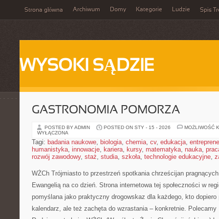
Archiwum
Domy
Kategorie
Ludzie
Strona główna
Spis Tr
WYSOKI SĄDZIE
GASTRONOMIA POMORZA
POSTED BY ADMIN
POSTED ON STY - 15 - 2026
MOŻLIWOŚĆ 
WYŁĄCZONA
Tagi:
badania naukowe
,
biologia
,
chemia
,
cv
,
edukacja
,
entreprene
humanistyka
,
innowacje
,
kariera
,
kursy
,
matematyka
,
nauka
,
prac
rozwój zawodowy
,
staż
,
studia
,
szkoła
,
technologie edukacyjne
,
z
WŻCh Trójmiasto to przestrzeń spotkania chrześcijan pragnących 
Ewangelią na co dzień. Strona internetowa tej społeczności w regi
pomyślana jako praktyczny drogowskaz dla każdego, kto dopiero 
kalendarz, ale też zachęta do wzrastania – konkretnie. Polecamy