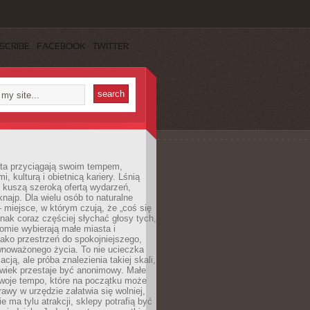
SCRIBE
FACEBOOK
TWITTER
sta przyciągają swoim tempem,
, kulturą i obietnicą kariery. Lśnią
 kuszą szeroką ofertą wydarzeń,
 knajp. Dla wielu osób to naturalne
 miejsce, w którym czują, że „coś się
ednak coraz częściej słychać głosy tych,
omie wybierają małe miasta i
ako przestrzeń do spokojniejszego,
wnoważonego życia. To nie ucieczka
acją, ale próba znalezienia takiej skali,
owiek przestaje być anonimowy. Małe
woje tempo, które na początku może
rawy w urzędzie załatwia się wolniej,
e ma tylu atrakcji, sklepy potrafią być