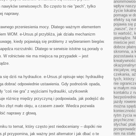
anonimowości
wpływ naszyc
 nawyków serwisowych. Bo często to nie “pech”, tylko
życie lokaln
ej naprawy.
pomaga w do
efekty są n
pojawia się 
prawnego przeniesienia mocy. Dlatego ważnym elementem
„nasze”, że 
to wartość, k
kiem WOM. e-Ursus.pl przybliża, jak działa mechanizm
pieniądze. N
uwagę, kiedy pojawiają się problemy z wybieraniem biegów.
mieście jest
dobrze płatny
apędza rozrzutniki. Dlatego w serwisie istotne są porady o
skromna, a 
 W rolnictwie nie ma miejsca na przypadek – jest
pozostawia 
kreatywności
iądze.
okazjonalny
inicjatyw, o
czekania, aż
a się dziś na hydraulice. e-Ursus.pl opisuje więc hydraulikę
tych, którzy
nie ogranicz
a dobrać odpowiednie ustawienia. Gdy podnośnik opada,
w małym mie
dy “coś nie gra” z wyjściami hydrauliki, użytkownik
kontaktu z n
bezpośrednio
uje różnicę między przyczyną i podpowiada, jak podejść do
jazdy rower
lko zbyt mało oleju, a czasem zawór. Wiedza pozwala
można spędz
konieczności
bić naprawy z głową.
rytm życia w
psychiczne:
słychać ptaki
niku to temat, który często jest niedoceniany – dopóki nie
przeprowadz
nim na stałe
.pl przypomina, jak ważny jest alternator i jak dbać o te