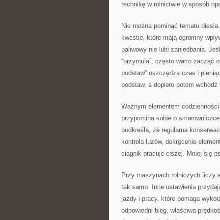
technikę w rolnictwie w sposób opa
Nie można pominąć tematu diesla. W
kwestie, które mają ogromny wpły
paliwowy nie lubi zaniedbania. Jeś
“przymula”, często warto zacząć o
podstaw” oszczędza czas i pieniąd
podstaw, a dopiero potem wchodź 
Ważnym elementem codzienności j
przypomina sobie o smarowniczce d
podkreśla, że regularna konserwac
kontrola luzów, dokręcenie elemen
ciągnik pracuje ciszej. Mniej się 
Przy maszynach rolniczych liczy s
tak samo. Inne ustawienia przydają
jazdy i pracy, które pomaga wykor
odpowiedni bieg, właściwa prędko