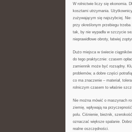
W rolnictwie liczy się ekonomia. 
kosztami utrzymania. Użytkownicy
zużywającym się najszybciej. Nie c
przy określonym przebiegu trzeba
tak, by nie wypadła w szczycie se
nieprawidłowe obroty, łatwiej zopt
Dużo miejsca w świecie ciągników
do tego praktycznie: czasem opła
zamiennik może być rozsądny. Kl
problemów, a dobre części potraf
co ma znaczenie – materiał, toler
rolniczym czasem to właśnie szcze
Nie można mówić o maszynach rol
ziemię, wpływają na przyczepność
polu. Ciśnienie, bieżnik, szeroko
oznaczać większe spalanie. Dobrz
realne oszczędności.