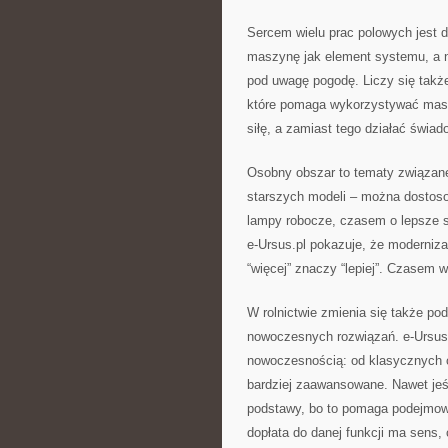
Sercem wielu prac polowych jest do
maszynę jak element systemu, a n
pod uwagę pogodę. Liczy się takż
które pomaga wykorzystywać maszy
siłę, a zamiast tego działać świado
Osobny obszar to tematy związan
starszych modeli – można dostos
lampy robocze, czasem o lepsze s
e-Ursus.pl pokazuje, że moderniz
“więcej” znaczy “lepiej”. Czasem 
W rolnictwie zmienia się także pod
nowoczesnych rozwiązań. e-Ursus.
nowoczesnością: od klasycznych c
bardziej zaawansowane. Nawet jeśl
podstawy, bo to pomaga podejmowa
dopłata do danej funkcji ma sens, 