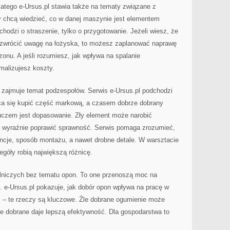
Dlatego e-Ursus.pl stawia także na tematy związane z
 chcą wiedzieć, co w danej maszynie jest elementem
hodzi o straszenie, tylko o przygotowanie. Jeżeli wiesz, że
 zwrócić uwagę na łożyska, to możesz zaplanować naprawę
zonu. A jeśli rozumiesz, jak wpływa na spalanie
ymalizujesz koszty.
 zajmuje temat podzespołów. Serwis e-Ursus.pl podchodzi
ca się kupić część markową, a czasem dobrze dobrany
uczem jest dopasowanie. Zły element może narobić
ią wyraźnie poprawić sprawność. Serwis pomaga zrozumieć,
ancje, sposób montażu, a nawet drobne detale. W warsztacie
góły robią największą różnicę.
niczych bez tematu opon. To one przenoszą moc na
. e-Ursus.pl pokazuje, jak dobór opon wpływa na pracę w
ść – te rzeczy są kluczowe. Źle dobrane ogumienie może
e dobrane daje lepszą efektywność. Dla gospodarstwa to