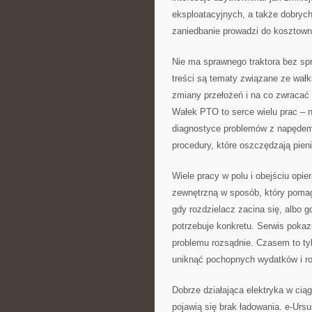
eksploatacyjnych, a także dobrych
zaniedbanie prowadzi do kosztown
Nie ma sprawnego traktora bez s
treści są tematy związane ze wał
zmiany przełożeń i na co zwracać 
Wałek PTO to serce wielu prac – n
diagnostyce problemów z napędem.
procedury, które oszczędzają pien
Wiele pracy w polu i obejściu opier
zewnętrzną w sposób, który pomag
gdy rozdzielacz zacina się, albo g
potrzebuje konkretu. Serwis pokaz
problemu rozsądnie. Czasem to ty
uniknąć pochopnych wydatków i ro
Dobrze działająca elektryka w ciąg
pojawią się brak ładowania. e-Ursus