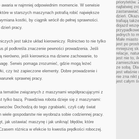
priorytetów.
ę awaria w najmniej odpowiednim momencie. W serwisie
najłatwiej z
zastanawiać,
 które w starszych maszynach potrafią robić największe
dzień. Okazu
miana kostki, by ciągnik wrócił do pełnej sprawności.
trafiają takż
dojazd wszę
 dzień pracy.
przypadkowe
jednych to m
Małe miasto 
czych jest także układ kierowniczy. Rolnictwo to nie tylko
jest po pros
rsus.pl podkreśla znaczenie pewności prowadzenia. Jeśli
mniejszej sk
relacje, nat
orą nierówno, jeśli kierownica ma dziwne zachowanie, to
jest nie to, 
zamieszkani
wagę. Serwis pomaga zrozumieć, gdzie mogą leżeć
ze sobą. Dla
ki, czy też zapieczone elementy. Dobre prowadzenie i
jest właśnie
nie zna nikt
 warunek sprawnej pracy.
jest całym ś
 dla tematów związanych z maszynami współpracującymi z
st tylko bazą. Prawdziwa robota dzieje się z maszynami:
ozów. Dochodzą do tego zgrabiarki, czyli cały świat
ch wiele gospodarstw nie wyobraża sobie codziennej pracy.
ęt, jak ustawiać maszynę i jak uniknąć błędów, które
zasem różnica w efekcie to kwestia prędkości roboczej.