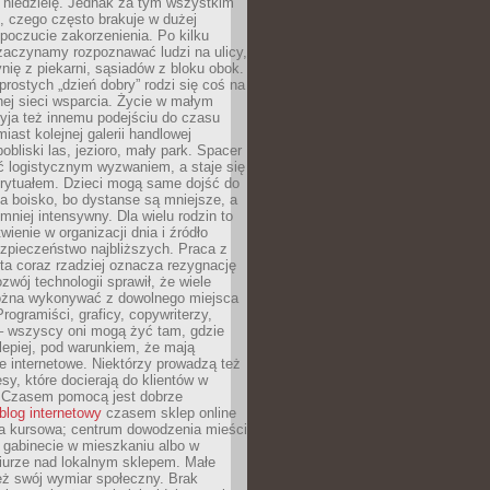
 niedzielę. Jednak za tym wszystkim
ś, czego często brakuje w dużej
 poczucie zakorzenienia. Po kilku
zaczynamy rozpoznawać ludzi na ulicy,
ię z piekarni, sąsiadów z bloku obok.
rostych „dzień dobry” rodzi się coś na
lnej sieci wsparcia. Życie w małym
yja też innemu podejściu do czasu
iast kolejnej galerii handlowej
bliski las, jezioro, mały park. Spacer
ć logistycznym wyzwaniem, a staje się
rytuałem. Dzieci mogą same dojść do
a boisko, bo dystanse są mniejsze, a
 mniej intensywny. Dla wielu rodzin to
wienie w organizacji dnia i źródło
zpieczeństwo najbliższych. Praca z
ta coraz rzadziej oznacza rezygnację
zwój technologii sprawił, że wiele
żna wykonywać z dowolnego miejsca
Programiści, graficy, copywriterzy,
 – wszyscy oni mogą żyć tam, gdzie
jlepiej, pod warunkiem, że mają
ze internetowe. Niektórzy prowadzą też
esy, które docierają do klientów w
. Czasem pomocą jest dobrze
blog internetowy
czasem sklep online
ma kursowa; centrum dowodzenia mieści
 gabinecie w mieszkaniu albo w
iurze nad lokalnym sklepem. Małe
eż swój wymiar społeczny. Brak