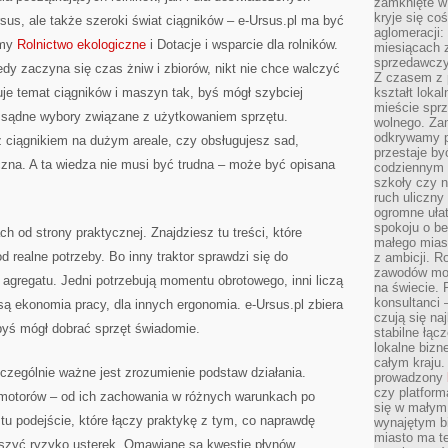
zamknięte w
kryje się co
rsus, ale także szeroki świat ciągników – e-Ursus.pl ma być
aglomeracji:
amy
Rolnictwo ekologiczne
i Dotacje i wsparcie dla rolników.
miesiącach 
sprzedawczyn
edy zaczyna się czas żniw i zbiorów, nikt nie chce walczyć
Z czasem z p
suje temat ciągników i maszyn tak, byś mógł szybciej
kształt loka
mieście sprz
sądne wybory związane z użytkowaniem sprzętu.
wolnego. Zam
odkrywamy po
z ciągnikiem na dużym areale, czy obsługujesz sad,
przestaje by
zna. A ta wiedza nie musi być trudna – może być opisana
codziennym 
szkoły czy n
ruch uliczny
ogromne ułat
spokoju o be
ch od strony praktycznej. Znajdziesz tu treści, które
małego mias
 realne potrzeby. Bo inny traktor sprawdzi się do
z ambicji. Ro
zawodów mo
o agregatu. Jedni potrzebują momentu obrotowego, inni liczą
na świecie. 
konsultanci
ą ekonomia pracy, dla innych ergonomia. e-Ursus.pl zbiera
czują się na
byś mógł dobrać sprzęt świadomie.
stabilne łąc
lokalne bizn
całym kraju
czególnie ważne jest zrozumienie podstaw działania.
prowadzony
czy platfor
 motorów – od ich zachowania w różnych warunkach po
się w małym
 tu podejście, które łączy praktykę z tym, co naprawdę
wynajętym b
miasto ma t
ejszyć ryzyko usterek. Omawiane są kwestie płynów