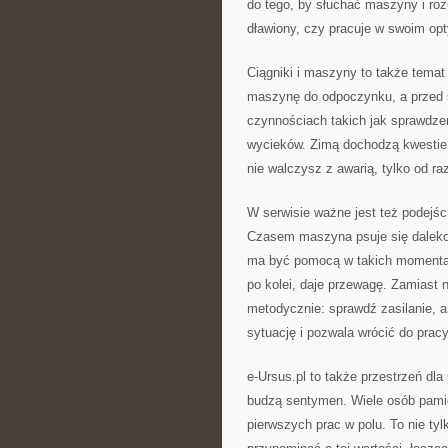
do tego, by słuchać maszyny i roz
dławiony, czy pracuje w swoim op
Ciągniki i maszyny to także tema
maszynę do odpoczynku, a przed s
czynnościach takich jak sprawdzen
wycieków. Zimą dochodzą kwestie
nie walczysz z awarią, tylko od r
W serwisie ważne jest też podejśc
Czasem maszyna psuje się daleko o
ma być pomocą w takich momentac
po kolei, daje przewagę. Zamiast
metodycznie: sprawdź zasilanie, a
sytuację i pozwala wrócić do pracy
e-Ursus.pl to także przestrzeń dl
budzą sentymen. Wiele osób pamię
pierwszych prac w polu. To nie ty