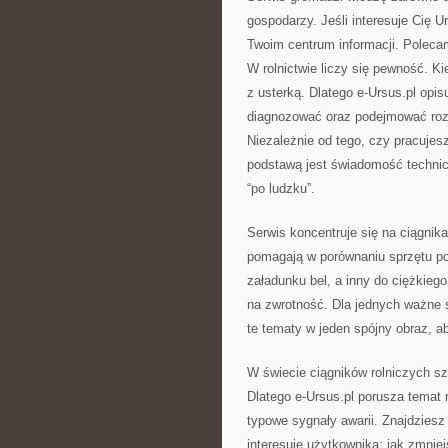
gospodarzy. Jeśli interesuje Cię U
Twoim centrum informacji. Polec
W rolnictwie liczy się pewność. Ki
z usterką. Dlatego e-Ursus.pl opi
diagnozować oraz podejmować roz
Niezależnie od tego, czy pracujes
podstawą jest świadomość technic
“po ludzku”.
Serwis koncentruje się na ciągnika
pomagają w porównaniu sprzętu pod
załadunku bel, a inny do ciężkieg
na zwrotność. Dla jednych ważne s
te tematy w jeden spójny obraz, a
W świecie ciągników rolniczych sz
Dlatego e-Ursus.pl porusza temat
typowe sygnały awarii. Znajdziesz
interesuje użytkownika: jak zmni