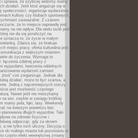
 sprawia, że szybciej widzimy realny
h działań. Jeśli ktoś angażuje się w
ej społeczności, organizuje wydarzenia,
mach kultury czy klubach sportowych,
atychmiast zauważalne. Z czasem
poczucie, że to miejsce naprawdę jest
mamy na nie wpływ. Dla wielu osób jest
tórej nie da się przeliczyć na
ie oznacza to, że życie w małym
 sielanką. Zdarza się, że brakuje
ch miejsc pracy, oferta kulturalna jest
komunikacja z większym miastem
wiele do życzenia. Wymaga to
: łączenia zdalnej pracy z
mi wyjazdami, tworzenia oddolnych
rganizowania wydarzeń zamiast
 „ktoś” coś zorganizuje. Jednak dla
 lubią działać, może to być szansa, a
enie. Jedną z najcenniejszych rzeczy
ście jest możliwość częstego
aturą. Nawet jeśli nie mieszkamy
 na wsi, zwykle w zasięgu krótkiej
em mamy pola, łąki, lasy. Weekendy
ać na świeżym powietrzu bez
 planowania długich wyjazdów. Taki
pływa na zdrowie fizyczne i
 łatwiej odpocząć, gdy za oknem
, a nie tylko ruch uliczny. Decyzja o
ce do małego miasta lub pozostaniu w
 to często efekt wewnętrznej zmiany