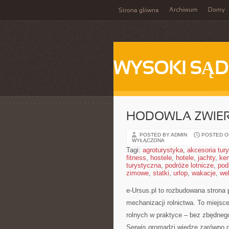
Archiwum
Domy
Strona główna
WYSOKI SĄD
HODOWLA ZWIE
POSTED BY ADMIN
POSTED ON
WYŁĄCZONA
Tagi:
agroturystyka
,
akcesoria tur
fitness
,
hostele
,
hotele
,
jachty
,
ke
turystyczna
,
podróże lotnicze
,
pod
zimowe
,
statki
,
urlop
,
wakacje
,
we
e-Ursus.pl to rozbudowana strona
mechanizacji rolnictwa. To miejsc
rolnych w praktyce – bez zbędneg
Serwis gromadzi wiedzę zarówno dl