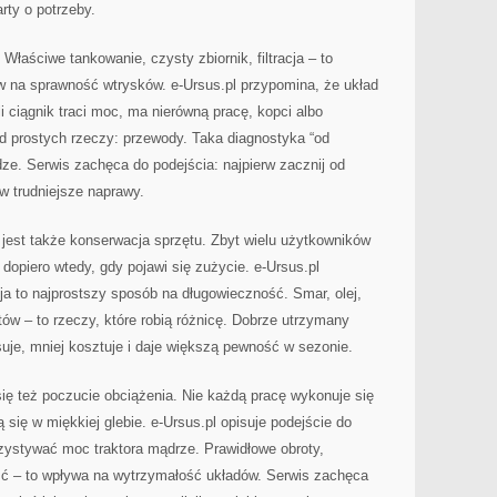
rty o potrzeby.
łaściwe tankowanie, czysty zbiornik, filtracja – to
w na sprawność wtrysków. e-Ursus.pl przypomina, że układ
li ciągnik traci moc, ma nierówną pracę, kopci albo
d prostych rzeczy: przewody. Taka diagnostyka “od
ze. Serwis zachęca do podejścia: najpierw zacznij od
w trudniejsze naprawy.
est także konserwacja sprzętu. Zbyt wielu użytkowników
opiero wtedy, gdy pojawi się zużycie. e-Ursus.pl
ja to najprostszy sposób na długowieczność. Smar, olej,
tów – to rzeczy, które robią różnicę. Dobrze utrzymany
psuje, mniej kosztuje i daje większą pewność w sezonie.
ię też poczucie obciążenia. Nie każdą pracę wykonuje się
 się w miękkiej glebie. e-Ursus.pl opisuje podejście do
zystywać moc traktora mądrze. Prawidłowe obroty,
ść – to wpływa na wytrzymałość układów. Serwis zachęca