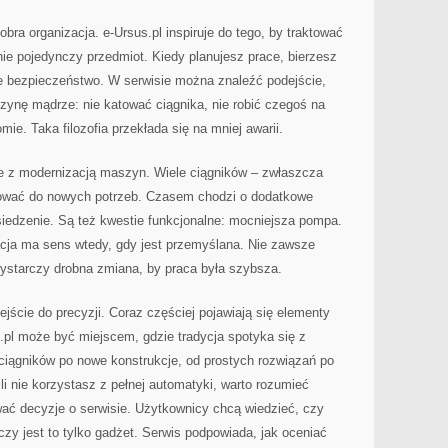
bra organizacja. e-Ursus.pl inspiruje do tego, by traktować
ie pojedynczy przedmiot. Kiedy planujesz prace, bierzesz
e bezpieczeństwo. W serwisie można znaleźć podejście,
nę mądrze: nie katować ciągnika, nie robić czegoś na
mie. Taka filozofia przekłada się na mniej awarii.
e z modernizacją maszyn. Wiele ciągników – zwłaszcza
ować do nowych potrzeb. Czasem chodzi o dodatkowe
iedzenie. Są też kwestie funkcjonalne: mocniejsza pompa.
acja ma sens wtedy, gdy jest przemyślana. Nie zawsze
wystarczy drobna zmiana, by praca była szybsza.
ejście do precyzji. Coraz częściej pojawiają się elementy
pl może być miejscem, gdzie tradycja spotyka się z
iągników po nowe konstrukcje, od prostych rozwiązań po
i nie korzystasz z pełnej automatyki, warto rozumieć
ć decyzje o serwisie. Użytkownicy chcą wiedzieć, czy
czy jest to tylko gadżet. Serwis podpowiada, jak oceniać