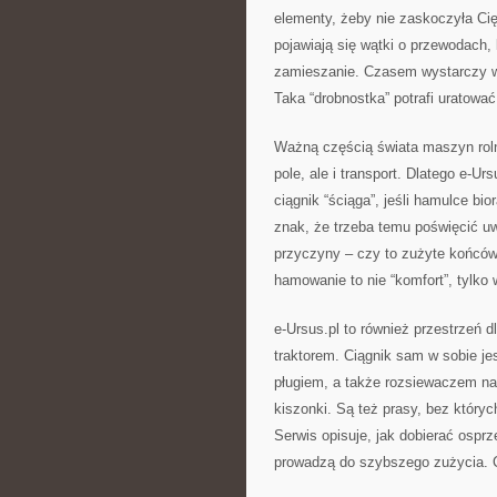
elementy, żeby nie zaskoczyła Ci
pojawiają się wątki o przewodach,
zamieszanie. Czasem wystarczy wy
Taka “drobnostka” potrafi uratować
Ważną częścią świata maszyn rolni
pole, ale i transport. Dlatego e-U
ciągnik “ściąga”, jeśli hamulce bi
znak, że trzeba temu poświęcić u
przyczyny – czy to zużyte końców
hamowanie to nie “komfort”, tylko
e-Ursus.pl to również przestrzeń
traktorem. Ciągnik sam w sobie je
pługiem, a także rozsiewaczem naw
kiszonki. Są też prasy, bez który
Serwis opisuje, jak dobierać osprz
prowadzą do szybszego zużycia. C