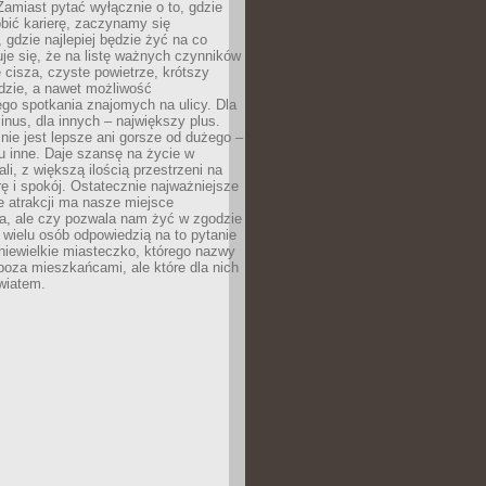
 Zamiast pytać wyłącznie o to, gdzie
robić karierę, zaczynamy się
 gdzie najlepiej będzie żyć na co
je się, że na listę ważnych czynników
e cisza, czyste powietrze, krótszy
dzie, a nawet możliwość
go spotkania znajomych na ulicy. Dla
inus, dla innych – największy plus.
nie jest lepsze ani gorsze od dużego –
tu inne. Daje szansę na życie w
ali, z większą ilością przestrzeni na
urę i spokój. Ostatecznie najważniejsze
ile atrakcji ma nasze miejsce
a, ale czy pozwala nam żyć w zgodzie
 wielu osób odpowiedzią na to pytanie
 niewielkie miasteczko, którego nazwy
 poza mieszkańcami, ale które dla nich
wiatem.