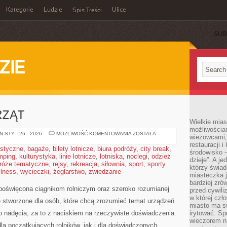
Kategorie
Ludzie
Ulice
Spis Treści
SUB
ZIE
RZĄT
Wielkie mia
możliwościami
HODOWLA
 STY - 26 - 2026
MOŻLIWOŚĆ KOMENTOWANIA
ZOSTAŁA
wieżowcami,
ZWIERZĄT
restauracji i
ystyczne
,
bagaże
,
bilety lotnicze
,
biura podróży
,
city break
,
środowisko –
mping
,
kulturystyka
,
linie lotnicze
,
lotniska
,
noclegi
,
odzież
dzieje”. A j
róże tematyczne
,
rejsy
,
rekreacja
,
siłownia
,
sport
,
sporty
którzy świad
llness
,
wycieczki
,
żeglarstwo
,
zwiedzanie
miasteczka j
bardziej zró
 poświęcona ciągnikom rolniczym oraz szeroko rozumianej
przed cywiliz
w której czł
e stworzone dla osób, które chcą zrozumieć temat urządzeń
miasto ma s
o nadęcia, za to z naciskiem na rzeczywiste doświadczenia.
irytować. Sp
wieczorem ni
a początkujących rolników, jak i dla doświadczonych