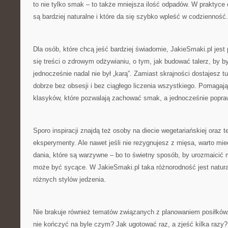
to nie tylko smak – to także mniejsza ilość odpadów. W praktyce 
są bardziej naturalne i które da się szybko wpleść w codzienność.
Dla osób, które chcą jeść bardziej świadomie, JakieSmaki.pl jest
się treści o zdrowym odżywianiu, o tym, jak budować talerz, by b
jednocześnie nadal nie był „karą”. Zamiast skrajności dostajesz 
dobrze bez obsesji i bez ciągłego liczenia wszystkiego. Pomagają
klasyków, które pozwalają zachować smak, a jednocześnie popra
Sporo inspiracji znajdą też osoby na diecie wegetariańskiej oraz t
eksperymenty. Ale nawet jeśli nie rezygnujesz z mięsa, warto m
dania, które są warzywne – bo to świetny sposób, by urozmaicić m
może być sycące. W JakieSmaki.pl taka różnorodność jest natura
różnych stylów jedzenia.
Nie brakuje również tematów związanych z planowaniem posiłków.
nie kończyć na byle czym? Jak ugotować raz, a zjeść kilka razy