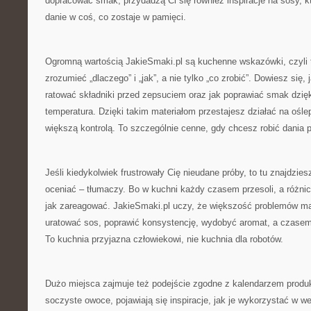
dopracować smak, przydadzą Ci się również inspiracje na sosy, kt
danie w coś, co zostaje w pamięci.
Ogromną wartością JakieSmaki.pl są kuchenne wskazówki, czyli t
zrozumieć „dlaczego” i „jak”, a nie tylko „co zrobić”. Dowiesz się,
ratować składniki przed zepsuciem oraz jak poprawiać smak dzię
temperatura. Dzięki takim materiałom przestajesz działać na ośl
większą kontrolą. To szczególnie cenne, gdy chcesz robić dania p
Jeśli kiedykolwiek frustrowały Cię nieudane próby, to tu znajdzies
oceniać – tłumaczy. Bo w kuchni każdy czasem przesoli, a różnic
jak zareagować. JakieSmaki.pl uczy, że większość problemów ma 
uratować sos, poprawić konsystencję, wydobyć aromat, a czasem 
To kuchnia przyjazna człowiekowi, nie kuchnia dla robotów.
Dużo miejsca zajmuje też podejście zgodne z kalendarzem produ
soczyste owoce, pojawiają się inspiracje, jak je wykorzystać w w