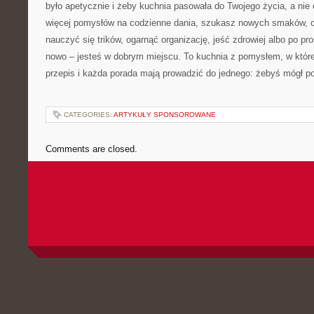
było apetycznie i żeby kuchnia pasowała do Twojego życia, a nie 
więcej pomysłów na codzienne dania, szukasz nowych smaków, c
nauczyć się trików, ogarnąć organizację, jeść zdrowiej albo po pr
nowo – jesteś w dobrym miejscu. To kuchnia z pomysłem, w które
przepis i każda porada mają prowadzić do jednego: żebyś mógł pow
CATEGORIES:
ARTYKUŁY SPONSOROWANE
Comments are closed.