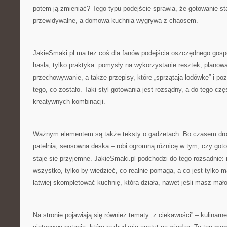
potem ją zmieniać? Tego typu podejście sprawia, że gotowanie sta
przewidywalne, a domowa kuchnia wygrywa z chaosem.
JakieSmaki.pl ma też coś dla fanów podejścia oszczędnego gosp
hasła, tylko praktyka: pomysły na wykorzystanie resztek, planowa
przechowywanie, a także przepisy, które „sprzątają lodówkę” i po
tego, co zostało. Taki styl gotowania jest rozsądny, a do tego czę
kreatywnych kombinacji.
Ważnym elementem są także teksty o gadżetach. Bo czasem drob
patelnia, sensowna deska – robi ogromną różnicę w tym, czy goto
staje się przyjemne. JakieSmaki.pl podchodzi do tego rozsądnie: 
wszystko, tylko by wiedzieć, co realnie pomaga, a co jest tylko 
łatwiej skompletować kuchnię, która działa, nawet jeśli masz mał
Na stronie pojawiają się również tematy „z ciekawości” – kulinarne