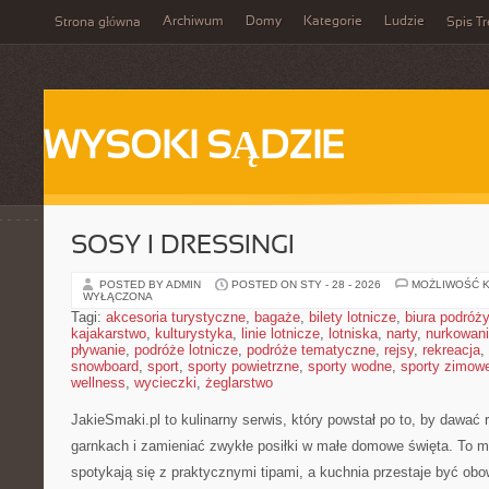
Archiwum
Domy
Kategorie
Ludzie
Strona główna
Spis Tr
WYSOKI SĄDZIE
SOSY I DRESSINGI
POSTED BY ADMIN
POSTED ON STY - 28 - 2026
MOŻLIWOŚĆ 
WYŁĄCZONA
Tagi:
akcesoria turystyczne
,
bagaże
,
bilety lotnicze
,
biura podróży
kajakarstwo
,
kulturystyka
,
linie lotnicze
,
lotniska
,
narty
,
nurkowan
pływanie
,
podróże lotnicze
,
podróże tematyczne
,
rejsy
,
rekreacja
,
snowboard
,
sport
,
sporty powietrzne
,
sporty wodne
,
sporty zimow
wellness
,
wycieczki
,
żeglarstwo
JakieSmaki.pl to kulinarny serwis, który powstał po to, by dawać 
garnkach i zamieniać zwykłe posiłki w małe domowe święta. To mi
spotykają się z praktycznymi tipami, a kuchnia przestaje być obo