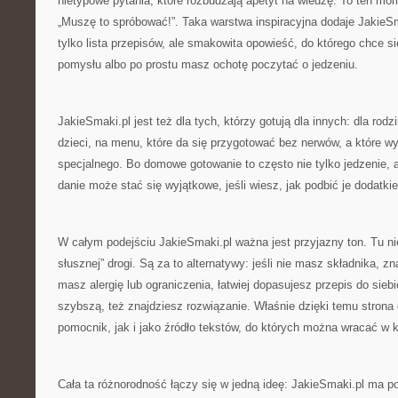
nietypowe pytania, które rozbudzają apetyt na wiedzę. To ten mom
„Muszę to spróbować!”. Taka warstwa inspiracyjna dodaje JakieSma
tylko lista przepisów, ale smakowita opowieść, do którego chce 
pomysłu albo po prostu masz ochotę poczytać o jedzeniu.
JakieSmaki.pl jest też dla tych, którzy gotują dla innych: dla rod
dzieci, na menu, które da się przygotować bez nerwów, a które w
specjalnego. Bo domowe gotowanie to często nie tylko jedzenie, al
danie może stać się wyjątkowe, jeśli wiesz, jak podbić je dodatki
W całym podejściu JakieSmaki.pl ważna jest przyjazny ton. Tu ni
słusznej” drogi. Są za to alternatywy: jeśli nie masz składnika, zn
masz alergię lub ograniczenia, łatwiej dopasujesz przepis do siebi
szybszą, też znajdziesz rozwiązanie. Właśnie dzięki temu strona 
pomocnik, jak i jako źródło tekstów, do których można wracać w k
Cała ta różnorodność łączy się w jedną ideę: JakieSmaki.pl ma 