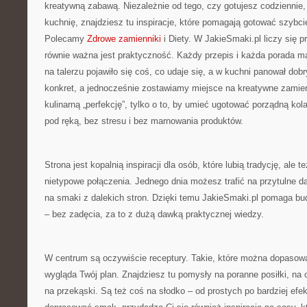
kreatywną zabawą. Niezależnie od tego, czy gotujesz codziennie,
kuchnię, znajdziesz tu inspiracje, które pomagają gotować szybcie
Polecamy
Zdrowe zamienniki
i Diety. W JakieSmaki.pl liczy się p
równie ważna jest praktyczność. Każdy przepis i każda porada m
na talerzu pojawiło się coś, co udaje się, a w kuchni panował dob
konkret, a jednocześnie zostawiamy miejsce na kreatywne zamienn
kulinarną „perfekcję”, tylko o to, by umieć ugotować porządną kol
pod ręką, bez stresu i bez marnowania produktów.
Strona jest kopalnią inspiracji dla osób, które lubią tradycję, ale t
nietypowe połączenia. Jednego dnia możesz trafić na przytulne da
na smaki z dalekich stron. Dzięki temu JakieSmaki.pl pomaga 
– bez zadęcia, za to z dużą dawką praktycznej wiedzy.
W centrum są oczywiście receptury. Takie, które można dopasować
wygląda Twój plan. Znajdziesz tu pomysły na poranne posiłki, na o
na przekąski. Są też coś na słodko – od prostych po bardziej efek