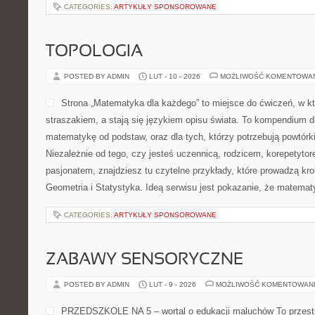
CATEGORIES:
ARTYKUŁY SPONSOROWANE
TOPOLOGIA
POSTED BY ADMIN
LUT - 10 - 2026
MOŻLIWOŚĆ KOMENTOWA
Strona „Matematyka dla każdego” to miejsce do ćwiczeń, w któ
straszakiem, a stają się językiem opisu świata. To kompendium d
matematykę od podstaw, oraz dla tych, którzy potrzebują powtórk
Niezależnie od tego, czy jesteś uczennicą, rodzicem, korepetytor
pasjonatem, znajdziesz tu czytelne przykłady, które prowadzą kr
Geometria i Statystyka. Ideą serwisu jest pokazanie, że matema
CATEGORIES:
ARTYKUŁY SPONSOROWANE
ZABAWY SENSORYCZNE
POSTED BY ADMIN
LUT - 9 - 2026
MOŻLIWOŚĆ KOMENTOWAN
PRZEDSZKOLE NA 5 – wortal o edukacji maluchów To przestr