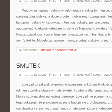
POSTED BY ADMIN
LUT - 6 - 2026
MOŻLIWOŚĆ KOMENTOWAN
Pracownia napraw Toshiba w aglomeracji śląskiej to miejsce,
rzetelną diagnostykę, a dopiero potem dobieramy rozwiązanie. Jeś
laptopów Toshiba w Katowicach, ten opis pokaże, jak pracujemy 
spodziewać. Ciekawe kategorie to Serwis i Naprawa Klawiatury i S
Nasza działalność koncentruje się na urządzeniach Toshiba, w ty
serii Satellite. Modele biznesowe i nowsze potrafią służyć przez 
CATEGORIES:
ARTYKUŁY SPONSOROWANE
SMUTEK
POSTED BY ADMIN
LUT - 6 - 2026
MOŻLIWOŚĆ KOMENTOWAN
Lovsy.pl to zakątek wypełnione wzruszeń, w którym bliskość pr
odmienia zwykłe chwile w małe święto. To strona dla romantyczny
którzy szukają słów na ważną rozmowę. Lovsy.pl nie pozuje na c
tego pokazuje, że prawdziwe uczucie buduje się z drobiazgów: z t
cierpliwości i z zachwytu nad tym, co naturalne. Zobacz kategori