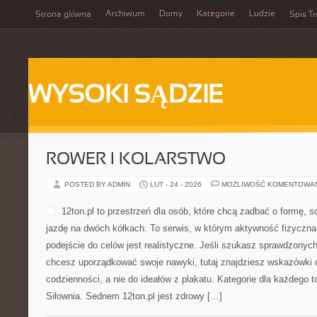
Archiwum
Domy
Kategorie
Ludzie
Strona główna
Spis Tr
WYSOKI SĄDZIE
ROWER I KOLARSTWO
POSTED BY ADMIN
LUT - 24 - 2026
MOŻLIWOŚĆ KOMENTOWA
12ton.pl to przestrzeń dla osób, które chcą zadbać o formę, 
jazdę na dwóch kółkach. To serwis, w którym aktywność fizyczna ł
podejście do celów jest realistyczne. Jeśli szukasz sprawdzonych
chcesz uporządkować swoje nawyki, tutaj znajdziesz wskazówki
codzienności, a nie do ideałów z plakatu. Kategorie dla każdego t
Siłownia. Sednem 12ton.pl jest zdrowy […]