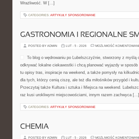
Wrażliwość. W […]
CATEGORIES:
ARTYKUŁY SPONSOROWANE
GASTRONOMIA I REGIONALNE S
POSTED BY ADMIN
LUT - 5 - 2026
MOŻLIWOŚĆ KOMENTOWAN
To blog o wędrowaniu po Lubelszczyźnie, stworzony z myślą o
odkrywać lokalne ciekawostki i chcą planować wyjazdy w sposób
tu opisy tras, inspiracje na weekend, a także pomysły na kilkudn
dla tych, którzy cenią ciszę, ale też dla miłośników przygód i kul
Przeczytaj także Kultura i sztuka i Miejsca na weekend. Lubelsz
raz kusi urokliwymi miejscowościami, innym razem zachwyca […
CATEGORIES:
ARTYKUŁY SPONSOROWANE
CHEMIA
POSTED BY ADMIN
LUT - 5 - 2026
MOŻLIWOŚĆ KOMENTOWAN