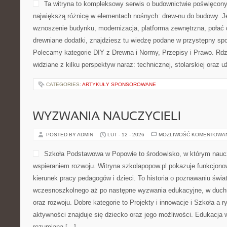
Ta witryna to kompleksowy serwis o budownictwie poświęcony
największą różnicę w elementach nośnych: drew-nu do budowy. Jeż
wznoszenie budynku, modernizacja, platforma zewnętrzna, połać
drewniane dodatki, znajdziesz tu wiedzę podane w przystępny spos
Polecamy kategorie DIY z Drewna i Normy, Przepisy i Prawo. Rdz
widziane z kilku perspektyw naraz: technicznej, stolarskiej oraz u
CATEGORIES:
ARTYKUŁY SPONSOROWANE
WYZWANIA NAUCZYCIELI
POSTED BY ADMIN
LUT - 12 - 2026
MOŻLIWOŚĆ KOMENTOWA
Szkoła Podstawowa w Popowie to środowisko, w którym naucz
wspieraniem rozwoju. Witryna szkolapopow.pl pokazuje funkcjono
kierunek pracy pedagogów i dzieci. To historia o poznawaniu świa
wczesnoszkolnego aż po następne wyzwania edukacyjne, w duc
oraz rozwoju. Dobre kategorie to Projekty i innowacje i Szkoła a 
aktywności znajduje się dziecko oraz jego możliwości. Edukacja 
rozumiana […]