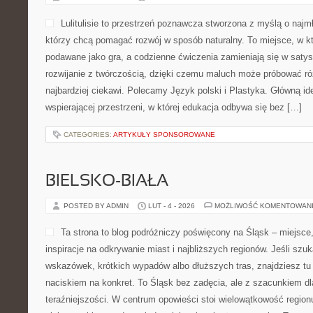
Lulitulisie to przestrzeń poznawcza stworzona z myślą o naj
którzy chcą pomagać rozwój w sposób naturalny. To miejsce, w 
podawane jako gra, a codzienne ćwiczenia zamieniają się w satys
rozwijanie z twórczością, dzięki czemu maluch może próbować róż
najbardziej ciekawi. Polecamy Język polski i Plastyka. Główną id
wspierającej przestrzeni, w której edukacja odbywa się bez […]
CATEGORIES:
ARTYKUŁY SPONSOROWANE
BIELSKO-BIAŁA
POSTED BY ADMIN
LUT - 4 - 2026
MOŻLIWOŚĆ KOMENTOWAN
Ta strona to blog podróżniczy poświęcony na Śląsk – miejsc
inspiracje na odkrywanie miast i najbliższych regionów. Jeśli sz
wskazówek, krótkich wypadów albo dłuższych tras, znajdziesz tu r
naciskiem na konkret. To Śląsk bez zadęcia, ale z szacunkiem dl
teraźniejszości. W centrum opowieści stoi wielowątkowość region