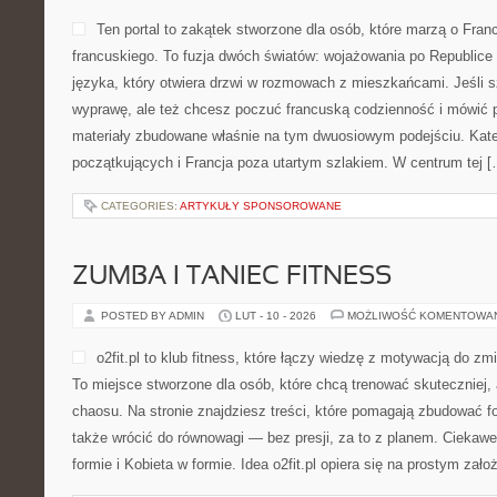
Ten portal to zakątek stworzone dla osób, które marzą o Franc
francuskiego. To fuzja dwóch światów: wojażowania po Republice 
języka, który otwiera drzwi w rozmowach z mieszkańcami. Jeśli
wyprawę, ale też chcesz poczuć francuską codzienność i mówić pe
materiały zbudowane właśnie na tym dwuosiowym podejściu. Kateg
początkujących i Francja poza utartym szlakiem. W centrum tej [
CATEGORIES:
ARTYKUŁY SPONSOROWANE
ZUMBA I TANIEC FITNESS
POSTED BY ADMIN
LUT - 10 - 2026
MOŻLIWOŚĆ KOMENTOWA
o2fit.pl to klub fitness, które łączy wiedzę z motywacją do zmi
To miejsce stworzone dla osób, które chcą trenować skuteczniej, 
chaosu. Na stronie znajdziesz treści, które pomagają zbudować fo
także wrócić do równowagi — bez presji, za to z planem. Ciekawe
formie i Kobieta w formie. Idea o2fit.pl opiera się na prostym za