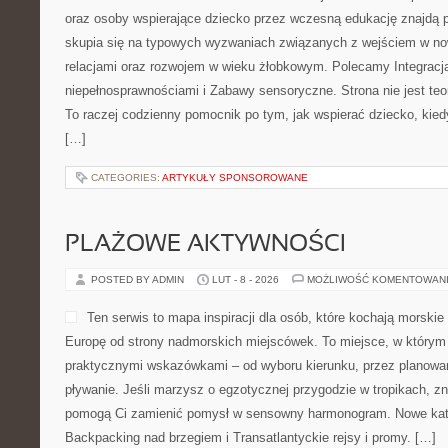
oraz osoby wspierające dziecko przez wczesną edukację znajdą p
skupia się na typowych wyzwaniach związanych z wejściem w no
relacjami oraz rozwojem w wieku żłobkowym. Polecamy Integracja
niepełnosprawnościami i Zabawy sensoryczne. Strona nie jest te
To raczej codzienny pomocnik po tym, jak wspierać dziecko, kied
[…]
CATEGORIES:
ARTYKUŁY SPONSOROWANE
PLAŻOWE AKTYWNOŚCI
POSTED BY ADMIN
LUT - 8 - 2026
MOŻLIWOŚĆ KOMENTOWAN
Ten serwis to mapa inspiracji dla osób, które kochają morski
Europę od strony nadmorskich miejscówek. To miejsce, w którym 
praktycznymi wskazówkami – od wyboru kierunku, przez planowan
pływanie. Jeśli marzysz o egzotycznej przygodzie w tropikach, zna
pomogą Ci zamienić pomysł w sensowny harmonogram. Nowe kateg
Backpacking nad brzegiem i Transatlantyckie rejsy i promy. […]