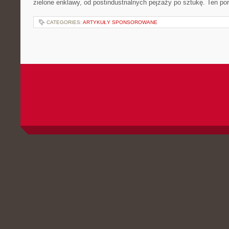
zielone enklawy, od postindustrialnych pejzaży po sztukę. Ten por
CATEGORIES:
ARTYKUŁY SPONSOROWANE