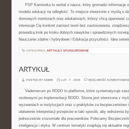
PSP Kamionka to wortal o nauce, który gromadzi informacje o 
modelu edukacji na odległość. To miejsce stworzone z myślą o dz
domowych mentorach oraz edukatorach, którzy chcą opanować cod
interesuje Cię konkret zamiast teorii bez zastosowania, znajdzies
prowadzą krok po kroku dobrych nawyków i sprawdzonych rozwiąz
Nauczanie zdalne i hybrydowe i Edukacja przyszłości. Idea serwi
CATEGORIES:
ARTYKUŁY SPONSOROWANE
ARTYKUŁ
POSTED BY ADMIN
LUT - 7 - 2026
MOŻLIWOŚĆ KOMENTOWAN
Vademecum po RODO to platforma, które systematyzuje zas
osobowymi po implementacji RODO. Strona jest stworzona z myś
wyzwaniach w instytucjach oraz u praktyków za bezpieczeństwo inf
ułatwienie interpretacji przepisów w taki sposób, aby wdrożenia b
jednocześnie zrozumiałe dla pracowników. Polecamy Bezpieczeń
inteligencja i etyka. W centrum tematyki znajdują się aktualne re