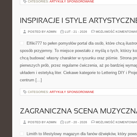
CATEGORIES:
ARTYKUŁY SPONSOROWANE
INSPIRACJE I STYLE ARTYSTYCZN
POSTED BY ADMIN
LUT - 21 - 2026
MOŻLIWOŚĆ KOMENTOWA
Elfiki777 to pełen pomysłów portal dla osób, które chcą ilustr
sposób przyjemny. To miejsce powstało z myślą o tych, którzy koch
chcą budować własny charakter w rysunku oraz piśmie. Strona pr
pierwszych prób, przez regularne ćwiczenia, aż po bardziej wym
układem i estetyką liter. Ciekawe kategorie to Lettering DIY i Projek
centrum […]
CATEGORIES:
ARTYKUŁY SPONSOROWANE
ZAGRANICZNA SCENA MUZYCZN
POSTED BY ADMIN
LUT - 20 - 2026
MOŻLIWOŚĆ KOMENTOWA
Limith to lifestylowy magazyn dla fanów dźwięków, który pows