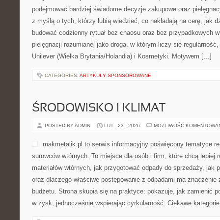
podejmować bardziej świadome decyzje zakupowe oraz pielęgnac
z myślą o tych, którzy lubią wiedzieć, co nakładają na cerę, jak dzi
budować codzienny rytuał bez chaosu oraz bez przypadkowych wy
pielęgnacji rozumianej jako droga, w którym liczy się regularność
Unilever (Wielka Brytania/Holandia) i Kosmetyki. Motywem […]
CATEGORIES:
ARTYKUŁY SPONSOROWANE
ŚRODOWISKO I KLIMAT
POSTED BY ADMIN
LUT - 23 - 2026
MOŻLIWOŚĆ KOMENTOWA
makmetalik.pl to serwis informacyjny poświęcony tematyce re
surowców wtórnych. To miejsce dla osób i firm, które chcą lepiej 
materiałów wtórnych, jak przygotować odpady do sprzedaży, jak pr
oraz dlaczego właściwe postępowanie z odpadami ma znaczenie zar
budżetu. Strona skupia się na praktyce: pokazuje, jak zamienić 
w zysk, jednocześnie wspierając cyrkularność. Ciekawe kategorie