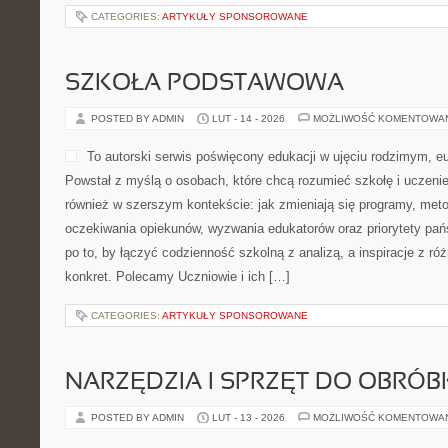
CATEGORIES:
ARTYKUŁY SPONSOROWANE
SZKOŁA PODSTAWOWA
POSTED BY ADMIN
LUT - 14 - 2026
MOŻLIWOŚĆ KOMENTOWA
To autorski serwis poświęcony edukacji w ujęciu rodzimym, e
Powstał z myślą o osobach, które chcą rozumieć szkołę i uczenie si
również w szerszym kontekście: jak zmieniają się programy, meto
oczekiwania opiekunów, wyzwania edukatorów oraz priorytety pań
po to, by łączyć codzienność szkolną z analizą, a inspiracje z ró
konkret. Polecamy Uczniowie i ich […]
CATEGORIES:
ARTYKUŁY SPONSOROWANE
NARZĘDZIA I SPRZĘT DO OBRÓB
POSTED BY ADMIN
LUT - 13 - 2026
MOŻLIWOŚĆ KOMENTOWA