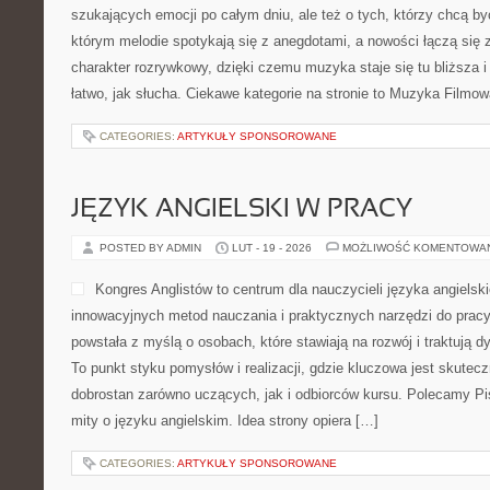
szukających emocji po całym dniu, ale też o tych, którzy chcą by
którym melodie spotykają się z anegdotami, a nowości łączą się 
charakter rozrywkowy, dzięki czemu muzyka staje się tu bliższa i
łatwo, jak słucha. Ciekawe kategorie na stronie to Muzyka Filmow
CATEGORIES:
ARTYKUŁY SPONSOROWANE
JĘZYK ANGIELSKI W PRACY
POSTED BY ADMIN
LUT - 19 - 2026
MOŻLIWOŚĆ KOMENTOWA
Kongres Anglistów to centrum dla nauczycieli języka angielsk
innowacyjnych metod nauczania i praktycznych narzędzi do pracy
powstała z myślą o osobach, które stawiają na rozwój i traktują 
To punkt styku pomysłów i realizacji, gdzie kluczowa jest skutec
dobrostan zarówno uczących, jak i odbiorców kursu. Polecamy Pis
mity o języku angielskim. Idea strony opiera […]
CATEGORIES:
ARTYKUŁY SPONSOROWANE