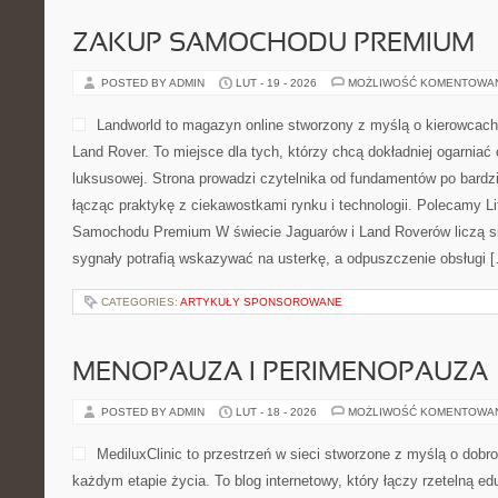
ZAKUP SAMOCHODU PREMIUM
POSTED BY ADMIN
LUT - 19 - 2026
MOŻLIWOŚĆ KOMENTOWA
Landworld to magazyn online stworzony z myślą o kierowcach
Land Rover. To miejsce dla tych, którzy chcą dokładniej ogarniać
luksusowej. Strona prowadzi czytelnika od fundamentów po bardz
łącząc praktykę z ciekawostkami rynku i technologii. Polecamy Li
Samochodu Premium W świecie Jaguarów i Land Roverów liczą si
sygnały potrafią wskazywać na usterkę, a odpuszczenie obsługi 
CATEGORIES:
ARTYKUŁY SPONSOROWANE
MENOPAUZA I PERIMENOPAUZA
POSTED BY ADMIN
LUT - 18 - 2026
MOŻLIWOŚĆ KOMENTOWA
MediluxClinic to przestrzeń w sieci stworzone z myślą o dobr
każdym etapie życia. To blog internetowy, który łączy rzetelną 