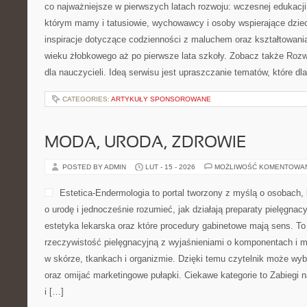
co najważniejsze w pierwszych latach rozwoju: wczesnej edukacji
którym mamy i tatusiowie, wychowawcy i osoby wspierające dzie
inspiracje dotyczące codzienności z maluchem oraz kształtowani
wieku żłobkowego aż po pierwsze lata szkoły. Zobacz także Rozwó
dla nauczycieli. Ideą serwisu jest upraszczanie tematów, które dla
CATEGORIES:
ARTYKUŁY SPONSOROWANE
MODA, URODA, ZDROWIE
POSTED BY ADMIN
LUT - 15 - 2026
MOŻLIWOŚĆ KOMENTOWA
Estetica-Endermologia to portal tworzony z myślą o osobach,
o urodę i jednocześnie rozumieć, jak działają preparaty pielęgna
estetyka lekarska oraz które procedury gabinetowe mają sens. To
rzeczywistość pielęgnacyjną z wyjaśnieniami o komponentach 
w skórze, tkankach i organizmie. Dzięki temu czytelnik może wybi
oraz omijać marketingowe pułapki. Ciekawe kategorie to Zabiegi 
i […]