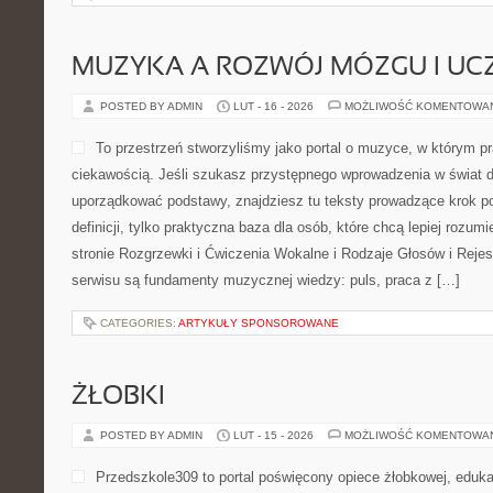
MUZYKA A ROZWÓJ MÓZGU I UCZ
POSTED BY ADMIN
LUT - 16 - 2026
MOŻLIWOŚĆ KOMENTOWA
To przestrzeń stworzyliśmy jako portal o muzyce, w którym pr
ciekawością. Jeśli szukasz przystępnego wprowadzenia w świat 
uporządkować podstawy, znajdziesz tu teksty prowadzące krok po
definicji, tylko praktyczna baza dla osób, które chcą lepiej rozu
stronie Rozgrzewki i Ćwiczenia Wokalne i Rodzaje Głosów i Reje
serwisu są fundamenty muzycznej wiedzy: puls, praca z […]
CATEGORIES:
ARTYKUŁY SPONSOROWANE
ŻŁOBKI
POSTED BY ADMIN
LUT - 15 - 2026
MOŻLIWOŚĆ KOMENTOWA
Przedszkole309 to portal poświęcony opiece żłobkowej, eduka