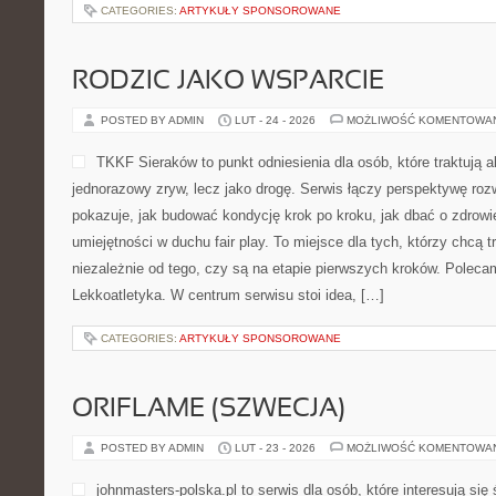
CATEGORIES:
ARTYKUŁY SPONSOROWANE
RODZIC JAKO WSPARCIE
POSTED BY ADMIN
LUT - 24 - 2026
MOŻLIWOŚĆ KOMENTOWA
TKKF Sieraków to punkt odniesienia dla osób, które traktują 
jednorazowy zryw, lecz jako drogę. Serwis łączy perspektywę ro
pokazuje, jak budować kondycję krok po kroku, jak dbać o zdrowie
umiejętności w duchu fair play. To miejsce dla tych, którzy chcą 
niezależnie od tego, czy są na etapie pierwszych kroków. Poleca
Lekkoatletyka. W centrum serwisu stoi idea, […]
CATEGORIES:
ARTYKUŁY SPONSOROWANE
ORIFLAME (SZWECJA)
POSTED BY ADMIN
LUT - 23 - 2026
MOŻLIWOŚĆ KOMENTOWA
johnmasters-polska.pl to serwis dla osób, które interesują się