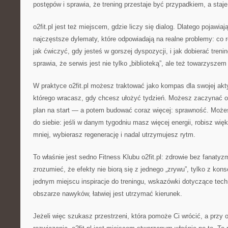
postępów i sprawia, że trening przestaje być przypadkiem, a staje
o2fit.pl jest też miejscem, gdzie liczy się dialog. Dlatego pojawiaj
najczęstsze dylematy, które odpowiadają na realne problemy: co 
jak ćwiczyć, gdy jesteś w gorszej dyspozycji, i jak dobierać trening
sprawia, że serwis jest nie tylko „biblioteką”, ale też towarzysze
W praktyce o2fit.pl możesz traktować jako kompas dla swojej akt
którego wracasz, gdy chcesz ułożyć tydzień. Możesz zaczynać 
plan na start — a potem budować coraz więcej: sprawność. Moż
do siebie: jeśli w danym tygodniu masz więcej energii, robisz wię
mniej, wybierasz regenerację i nadal utrzymujesz rytm.
To właśnie jest sedno Fitness Klubu o2fit.pl: zdrowie bez fanat
zrozumieć, że efekty nie biorą się z jednego „zrywu”, tylko z kon
jednym miejscu inspiracje do treningu, wskazówki dotyczące tech
obszarze nawyków, łatwiej jest utrzymać kierunek.
Jeżeli więc szukasz przestrzeni, która pomoże Ci wrócić, a przy 