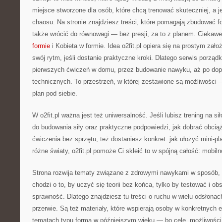
miejsce stworzone dla osób, które chcą trenować skuteczniej, a j
chaosu. Na stronie znajdziesz treści, które pomagają zbudować fo
także wrócić do równowagi — bez presji, za to z planem. Ciekawe
formie
i Kobieta w formie. Idea o2fit.pl opiera się na prostym za
swój rytm, jeśli dostanie praktyczne kroki. Dlatego serwis porząd
pierwszych ćwiczeń w domu, przez budowanie nawyku, aż po dopi
technicznych. To przestrzeń, w której zestawione są możliwości 
plan pod siebie.
W o2fit.pl ważna jest też uniwersalność. Jeśli lubisz trening na si
do budowania siły oraz praktyczne podpowiedzi, jak dobrać obciąż
ćwiczenia bez sprzętu, też dostaniesz konkret: jak ułożyć mini-pla
różne światy, o2fit.pl pomoże Ci skleić to w spójną całość: mobiln
Strona rozwija tematy związane z zdrowymi nawykami w sposób, k
chodzi o to, by uczyć się teorii bez końca, tylko by testować i o
sprawność. Dlatego znajdziesz tu treści o ruchu w wielu odsłonac
przerwie. Są też materiały, które wspierają osoby w konkretnych 
tematach typu forma w późniejszym wieku — bo cele, możliwości i