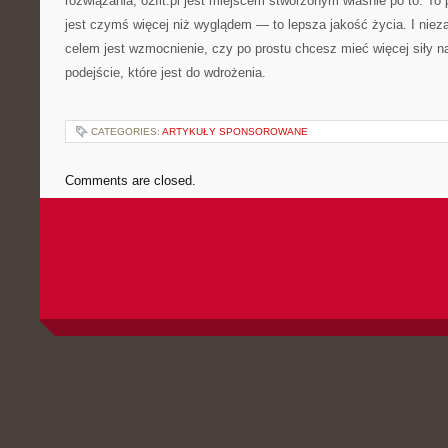
rozwiązania, o2fit.pl jest miejscem stworzonym właśnie po to. To
jest czymś więcej niż wyglądem — to lepsza jakość życia. I niez
celem jest wzmocnienie, czy po prostu chcesz mieć więcej siły na
podejście, które jest do wdrożenia.
CATEGORIES:
ARTYKUŁY SPONSOROWANE
Comments are closed.