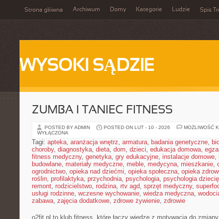
Archiwum
Domy
Kategorie
Ludzie
Strona główna
Spis Tr
WYSOKI SĄDZIE
ZUMBA I TANIEC FITNESS
POSTED BY ADMIN
POSTED ON LUT - 10 - 2026
MOŻLIWOŚĆ 
WYŁĄCZONA
Tagi:
apteka
,
aranżacja wnętrz
,
armatura
,
badania genetyczne
,
bi
choroby
,
diagnostyka
,
dieta
,
dom
,
dzieci
,
edukacja domowa
,
egza
fitness medyczny
,
genetyka
,
gry edukacyjne
,
instalacje domowe
,
budowlane
,
materiały medyczne
,
meble
,
medycyna
,
mieszkanie
,
ogrodnictwo
,
opieka nad dziećmi
,
opieka społeczna
,
opieka zdrow
roślin
,
profilaktyka
,
przychodnia
,
psychologia
,
psychologia dzieci
remont
,
rodzicielstwo
,
rodzina
,
rtv agd
,
sprzęt medyczny
,
superfo
usługi rodzinne
,
wczesne wychowanie
,
wiedza medyczna
,
wodoci
zabawa
,
zajęcia dodatkowe
,
zdrowe żywienie
,
zdrowie
o2fit.pl to klub fitness, które łączy wiedzę z motywacją do zmiany 