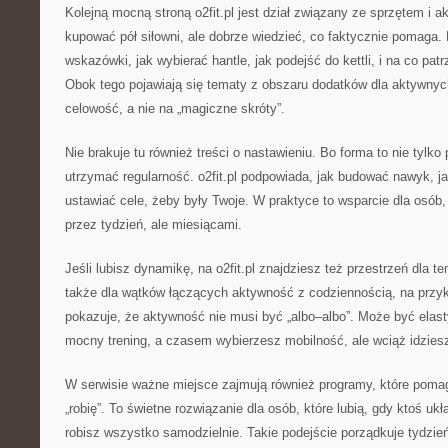
Kolejną mocną stroną o2fit.pl jest dział związany ze sprzętem i 
kupować pół siłowni, ale dobrze wiedzieć, co faktycznie pomaga. 
wskazówki, jak wybierać hantle, jak podejść do kettli, i na co patr
Obok tego pojawiają się tematy z obszaru dodatków dla aktywny
celowość, a nie na „magiczne skróty”.
Nie brakuje tu również treści o nastawieniu. Bo forma to nie tylko 
utrzymać regularność. o2fit.pl podpowiada, jak budować nawyk, ja
ustawiać cele, żeby były Twoje. W praktyce to wsparcie dla osób,
przez tydzień, ale miesiącami.
Jeśli lubisz dynamikę, na o2fit.pl znajdziesz też przestrzeń dla t
także dla wątków łączących aktywność z codziennością, na przykł
pokazuje, że aktywność nie musi być „albo–albo”. Może być ela
mocny trening, a czasem wybierzesz mobilność, ale wciąż idziesz
W serwisie ważne miejsce zajmują również programy, które pomag
„robię”. To świetne rozwiązanie dla osób, które lubią, gdy ktoś ukł
robisz wszystko samodzielnie. Takie podejście porządkuje tydzień