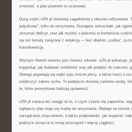
zmieniać, a plan powinien to szanować.
Dużą część o2fit.pl stanowią zagadnienia z obszaru odżywiania. To
jedynkowe”, tylko do utrzymania. Dostajesz wskazówki, jak ogarnia
utrzymać deficyt, oraz jak myśleć o jedzeniu w kontekście codzie
się też tematy związane z redukcją — bez obietnic „cudów”, za t
konsekwencję.
Ważnym filarem serwisu jest również zdrowie. o2fit.pl pokazuje, 
kręgosłup, jak budować mobilność oraz jak podejść do ćwiczeń, g
Dlatego pojawiają się wątki typu mocne plecy, a także treści o ro
zwiększyć zakres ruchu. To podejście docenią zarówno osoby, któ
te, które priorytetowo traktują sprawność.
o2fit.pl zwraca też uwagę na to, o czym często się zapomina: re
najlepszy plan staje się trudny do utrzymania. Dlatego na stronie
zarządzania zmęczeniem, a także podpowiedzi, jak wspierać ciał
praktyce oznacza to mniej przeciążeń i więcej ciągłości.