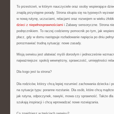
To przestrzeń, w którym nauczyciele oraz osoby wspierające dzi
znajdą przystępne porady. Strona skupia się na typowych wyzwa
w nową rutynę, uczuciami, relacjami oraz rozwojem w wieku żł
dzieci z niepełnosprawnościami
i Zabawy sensoryczne. Strona nie
podręcznikiem. To raczej codzienny pomocnik po tym, jak wspiera
płacz, gdy w domu następuje rozładowanie napięcia po dniu pełny
porozmawiać trudną sytuację: nowe zasady.
Misją serwisu jest ułatwiać myśli dorosłym i jednocześnie wzmacn
najważniejsze: spokój wewnętrzny, sprawczość, umiejętności rela
Dla kogo jest ta strona?
Dla rodziców, którzy chcą lepiej rozumieć zachowania dziecka i p
na sytuacje typu: poranne rozstanie. Dla osób, które chcą mądrz
jak rutyna, odpoczynek, nawyki, mowa czy sprawność. Także dl
szukają inspiracji i chcą wprowadzać nowe rozwiązania.
Co znajdziesz w treściach serwisu?