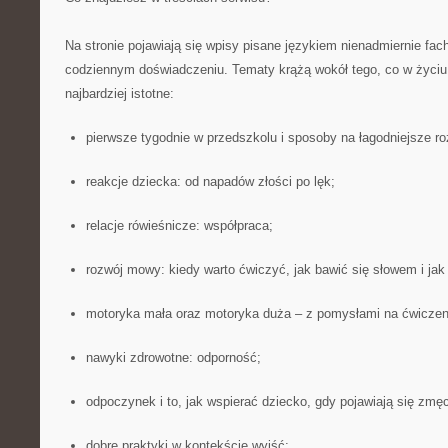
Na stronie pojawiają się wpisy pisane językiem nienadmiernie f
codziennym doświadczeniu. Tematy krążą wokół tego, co w życiu r
najbardziej istotne:
pierwsze tygodnie w przedszkolu i sposoby na łagodniejsze ro
reakcje dziecka: od napadów złości po lęk;
relacje rówieśnicze: współpraca;
rozwój mowy: kiedy warto ćwiczyć, jak bawić się słowem i ja
motoryka mała oraz motoryka duża – z pomysłami na ćwiczen
nawyki zdrowotne: odporność;
odpoczynek i to, jak wspierać dziecko, gdy pojawiają się zmę
dobre praktyki w kontekście wyjść;