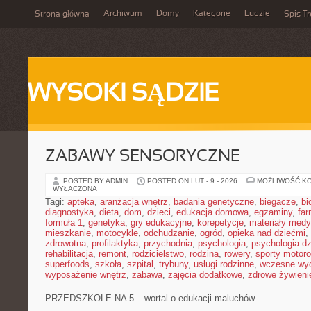
Archiwum
Domy
Kategorie
Ludzie
Strona główna
Spis Tr
WYSOKI SĄDZIE
ZABAWY SENSORYCZNE
POSTED BY ADMIN
POSTED ON LUT - 9 - 2026
MOŻLIWOŚĆ K
WYŁĄCZONA
Tagi:
apteka
,
aranżacja wnętrz
,
badania genetyczne
,
biegacze
,
bi
diagnostyka
,
dieta
,
dom
,
dzieci
,
edukacja domowa
,
egzaminy
,
far
formuła 1
,
genetyka
,
gry edukacyjne
,
korepetycje
,
materiały med
mieszkanie
,
motocykle
,
odchudzanie
,
ogród
,
opieka nad dziećmi
,
zdrowotna
,
profilaktyka
,
przychodnia
,
psychologia
,
psychologia dz
rehabilitacja
,
remont
,
rodzicielstwo
,
rodzina
,
rowery
,
sporty motor
superfoods
,
szkoła
,
szpital
,
trybuny
,
usługi rodzinne
,
wczesne wy
wyposażenie wnętrz
,
zabawa
,
zajęcia dodatkowe
,
zdrowe żywieni
PRZEDSZKOLE NA 5 – wortal o edukacji maluchów