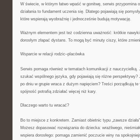
W świecie, w którym łatwo wpaść w gonitwę, serwis przypomina 
działania to fundament uczenia się. Dlatego pojawiają się pomysł
które wspierają wyobraźnię i jednocześnie budują motywację.
Ważnym elementem jest też codzienna uważność: krótkie nawyki
dorosłym złapać dystans. To mogą być minuty ciszy, które zmieni
Wsparcie w relacji rodzic–placówka
Serwis pomaga również w tematach komunikacji z nauczycielką. 
szukać wspólnego języka, gdy pojawiają się różne perspektywy?
po dniu w grupie wraca z dużym napięciem? Treści porządkują te 
spójność potrafią zdziałać więcej niż kary.
Dlaczego warto tu wracać?
Bo to miejsce z konkretem. Zamiast obietnic typu „zawsze działa”
Możesz dopasować rozwiązania do dziecka: wrażliwego, nieśmiał
wspiera dorosłego: pomaga zamienić poczucie winy na spokojnie