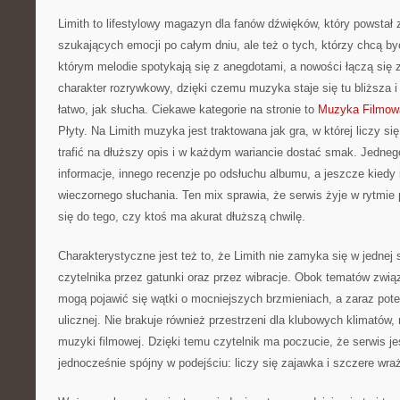
Limith to lifestylowy magazyn dla fanów dźwięków, który powstał 
szukających emocji po całym dniu, ale też o tych, którzy chcą by
którym melodie spotykają się z anegdotami, a nowości łączą się 
charakter rozrywkowy, dzięki czemu muzyka staje się tu bliższa i
łatwo, jak słucha. Ciekawe kategorie na stronie to
Muzyka Filmowa
Płyty. Na Limith muzyka jest traktowana jak gra, w której liczy s
trafić na dłuższy opis i w każdym wariancie dostać smak. Jednego
informacje, innego recenzje po odsłuchu albumu, a jeszcze kiedy i
wieczornego słuchania. Ten mix sprawia, że serwis żyje w rytmie p
się do tego, czy ktoś ma akurat dłuższą chwilę.
Charakterystyczne jest też to, że Limith nie zamyka się w jednej 
czytelnika przez gatunki oraz przez wibracje. Obok tematów zwi
mogą pojawić się wątki o mocniejszych brzmieniach, a zaraz pot
ulicznej. Nie brakuje również przestrzeni dla klubowych klimatów
muzyki filmowej. Dzięki temu czytelnik ma poczucie, że serwis je
jednocześnie spójny w podejściu: liczy się zajawka i szczere wra