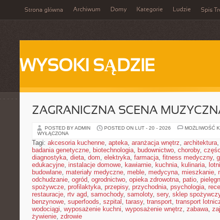
Archiwum
Domy
Kategorie
Ludzie
Strona główna
Spis Tr
WYSOKI SĄDZIE
ZAGRANICZNA SCENA MUZYCZN
POSTED BY ADMIN
POSTED ON LUT - 20 - 2026
MOŻLIWOŚĆ 
WYŁĄCZONA
Tagi:
akcesoria kuchenne
,
apteka
,
aranżacja wnętrz
,
architektura
badania genetyczne
,
biotechnologia
,
budownictwo
,
choroby
,
częś
diagnostyka
,
dieta
,
dom
,
elektryka
,
farmacja
,
fitness medyczny
,
g
edukacyjne
,
instalacje domowe
,
kawiarnie
,
kuchnia
,
kulinaria
,
lot
budowlane
,
materiały medyczne
,
meble
,
medycyna
,
mieszkanie
,
odchudzanie
,
ogród
,
ogrodnictwo
,
opieka zdrowotna
,
patio
,
pielęgn
spożywcze
,
profilaktyka
,
przepisy
,
przychodnia
,
psychologia
,
rece
restauracje
,
rtv agd
,
samochody
,
samoloty
,
sery
,
sklep spożywcz
benzynowe
,
superfoods
,
szpital
,
tarasy
,
transport
,
transport lotnic
wodociągi
,
wyposażenie kuchni
,
wyposażenie wnętrz
,
zabawa
,
za
żywienie
,
zdrowie