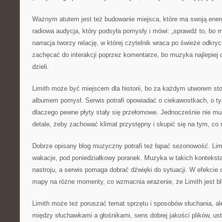
Ważnym atutem jest też budowanie miejsca, które ma swoją energ
radiowa audycja, który podsyła pomysły i mówi: „sprawdź to, bo m
narracja tworzy relację, w której czytelnik wraca po świeże odkry
zachęcać do interakcji poprzez komentarze, bo muzyka najlepiej d
dzieli.
Limith może być miejscem dla historii, bo za każdym utworem st
albumem pomysł. Serwis potrafi opowiadać o ciekawostkach, o tym
dlaczego pewne płyty stały się przełomowe. Jednocześnie nie mu
detale, żeby zachować klimat przystępny i skupić się na tym, co 
Dobrze opisany blog muzyczny potrafi też łapać sezonowość. Lim
wakacje, pod poniedziałkowy poranek. Muzyka w takich konteksta
nastroju, a serwis pomaga dobrać dźwięki do sytuacji. W efekcie
mapy na różne momenty, co wzmacnia wrażenie, że Limith jest bli
Limith może też poruszać temat sprzętu i sposobów słuchania, ale
między słuchawkami a głośnikami, sens dobrej jakości plików, us