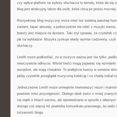
czy wpływ platform na wybory słuchacza to tematy, które da się o
blog jest atrakcyjny także dla osób, które chcą po prostu mocniej
Rozrywkowy blog muzyczny może mieć też świetną warstwę humo
żartami, łapać absurdy, a jednocześnie nie robić z muzyki mema,
branży jest miejsce na dystans. Taki styl sprawia, że czytelnik cz
jak na wykładzie. Muzyka zyskuje wtedy wymiar codzienny, czyli t
słuchaczy.
Limith może podkreślać, że w muzyce ważna jest nie tylko „wielka
nieoczywiste odkrycia. Wśród treści mogą pojawiać się wzmianki o
wszędzie, ale mają charakter. To podejście tworzy w serwisie atm
jakby czytelnik przeglądał muzyczną kolekcję i co chwilę trafiał 
Jednocześnie Limith może umiejętnie równoważyć nisze i mainst
powinien mieć przystępność. Dlatego obok treści o mniej znanyc
się wątki o hitach sezonu, ale opowiedziane w sposób z własnym
dostaje coś więcej niż powtórkę komunikatu prasowego, bo widzi o
tożsamość bloga.