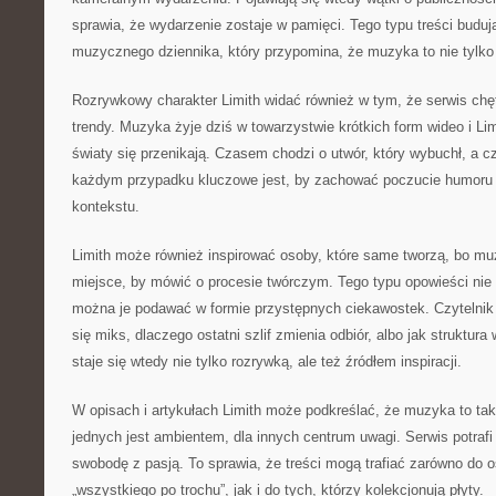
sprawia, że wydarzenie zostaje w pamięci. Tego typu treści budują
muzycznego dziennika, który przypomina, że muzyka to nie tylko 
Rozrywkowy charakter Limith widać również w tym, że serwis chę
trendy. Muzyka żyje dziś w towarzystwie krótkich form wideo i L
światy się przenikają. Czasem chodzi o utwór, który wybuchł, a 
każdym przypadku kluczowe jest, by zachować poczucie humoru i
kontekstu.
Limith może również inspirować osoby, które same tworzą, bo mu
miejsce, by mówić o procesie twórczym. Tego typu opowieści ni
można je podawać w formie przystępnych ciekawostek. Czytelnik 
się miks, dlaczego ostatni szlif zmienia odbiór, albo jak struktur
staje się wtedy nie tylko rozrywką, ale też źródłem inspiracji.
W opisach i artykułach Limith może podkreślać, że muzyka to tak
jednych jest ambientem, dla innych centrum uwagi. Serwis potrafi
swobodę z pasją. To sprawia, że treści mogą trafiać zarówno do o
„wszystkiego po trochu”, jak i do tych, którzy kolekcjonują płyty.