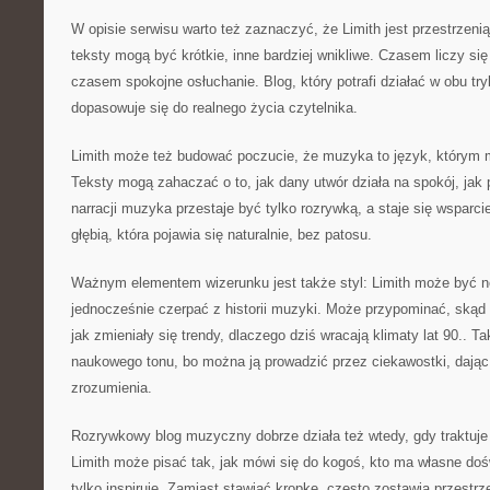
W opisie serwisu warto też zaznaczyć, że Limith jest przestrzeni
teksty mogą być krótkie, inne bardziej wnikliwe. Czasem liczy się
czasem spokojne osłuchanie. Blog, który potrafi działać w obu try
dopasowuje się do realnego życia czytelnika.
Limith może też budować poczucie, że muzyka to język, którym 
Teksty mogą zahaczać o to, jak dany utwór działa na spokój, jak
narracji muzyka przestaje być tylko rozrywką, a staje się wsparcie
głębią, która pojawia się naturalnie, bez patosu.
Ważnym elementem wizerunku jest także styl: Limith może być 
jednocześnie czerpać z historii muzyki. Może przypominać, skąd 
jak zmieniały się trendy, dlaczego dziś wracają klimaty lat 90..
naukowego tonu, bo można ją prowadzić przez ciekawostki, dając
zrozumienia.
Rozrywkowy blog muzyczny dobrze działa też wtedy, gdy traktuje 
Limith może pisać tak, jak mówi się do kogoś, kto ma własne doś
tylko inspiruje. Zamiast stawiać kropkę, często zostawia przestrz