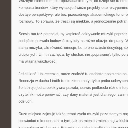
Ważnym elementem jest opowiadanie o tym, co dzieje się tu i tera
kompasu trendów, który wyłapuje świeże projekty oraz przypomina
dostaje perspektywę, ale bez przesadnego akademickiego tonu, ba
rozmowy. To sprawia, że treści są miękkie, a jednocześnie potraf
Serwis ma też potencjał, by wspierać odkrywanie muzyki poprzez 
podejście pozwala budować playlisty na różne okazje: do pracy. W 
sama muzyka, ale również emocje, bo to one często decydują, cz
ulubionych. Limith zachęca, by słuchać nie „poprawnie”, tylko po
ma własną wrażliwość.
Jeżeli ktoś lubi recenzje, może znaleźć tu osobiste spojrzenie na a
Recenzja w duchu Limith to nie zimne noty, tylko próba uchwycen
że istnieje jedna obiektywna prawda, serwis podkreśla różne inter
czytelnik może porównać, czy dany materiał jest dla niego, zani
odsłuch.
Dużo miejsca zajmuje także temat życia muzyki poza samym nag
opowiadać o koncertach, o tym, jak brzmienie zmienia się w klubie
kameralnym wydarzeniu. Pojawiają się wtedy wątki o publiczności,