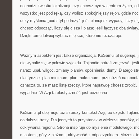
dochodzi kwestia lokalizacji: czy chcesz być w centrum życia, gd
wszystko jest pod ręką, czy wolisz spokojniejszy rejon, gdzie noc
uczy myślenia „pod styl podróży”: jeśli planujesz wypady, liczy się 
chcesz odpocząć, liczy się cisza i plaża; jeśli łączysz oba świa
Dzięki temu łatwiej wybrać miejsce, które nie rozczaruje.
Ważnym aspektem jest także organizacja. KoSamui.pl sugeruje, j
nie wypalić się w połowie wyjazdu. Tajlandia potrafi zmęczyć, jeś
naraz: upał, wilgoć, zmiany planów, opóźnienia, tłumy. Dlatego st
elastyczne: plan minimum, plan maksimum i przestrzeń na spont
oznacza to, że masz listę rzeczy, które naprawdę chcesz zrobić, a
wypadnie. W Azji ta elastyczność jest bezcenna.
KoSamui.pl obejmuje też szerszy kontekst Azji, bo często Tajlan
do dalszej trasy. Dla jednych to przystanek w większej podróży, d
odkrywania regionu. Strona inspiruje do myślenia modułowego: 
miastami, góry z plażami, aktywność z odpoczynkiem. Możesz t