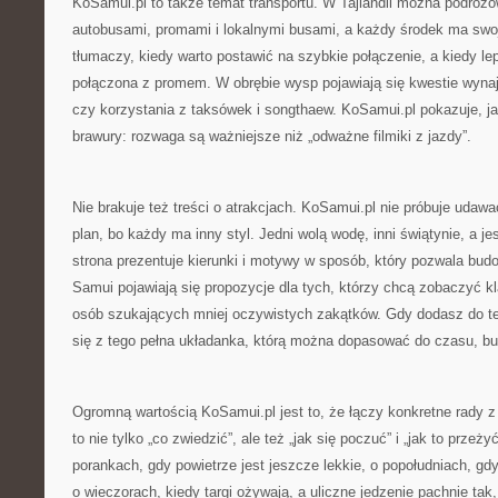
KoSamui.pl to także temat transportu. W Tajlandii można podróż
autobusami, promami i lokalnymi busami, a każdy środek ma swoj
tłumaczy, kiedy warto postawić na szybkie połączenie, a kiedy le
połączona z promem. W obrębie wysp pojawiają się kwestie wyn
czy korzystania z taksówek i songthaew. KoSamui.pl pokazuje, j
brawury: rozwaga są ważniejsze niż „odważne filmiki z jazdy”.
Nie brakuje też treści o atrakcjach. KoSamui.pl nie próbuje udawa
plan, bo każdy ma inny styl. Jedni wolą wodę, inni świątynie, a je
strona prezentuje kierunki i motywy w sposób, który pozwala bu
Samui pojawiają się propozycje dla tych, którzy chcą zobaczyć kla
osób szukających mniej oczywistych zakątków. Gdy dodasz do te
się z tego pełna układanka, którą można dopasować do czasu, bud
Ogromną wartością KoSamui.pl jest to, że łączy konkretne rady z
to nie tylko „co zwiedzić”, ale też „jak się poczuć” i „jak to przeż
porankach, gdy powietrze jest jeszcze lekkie, o popołudniach, gdy
o wieczorach, kiedy targi ożywają, a uliczne jedzenie pachnie tak,