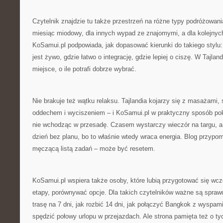
Czytelnik znajdzie tu także przestrzeń na różne typy podróżowania
miesiąc miodowy, dla innych wypad ze znajomymi, a dla kolejnyc
KoSamui.pl podpowiada, jak dopasować kierunki do takiego stylu: 
jest żywo, gdzie łatwo o integrację, gdzie lepiej o ciszę. W Tajlan
miejsce, o ile potrafi dobrze wybrać.
Nie brakuje też wątku relaksu. Tajlandia kojarzy się z masażami,
oddechem i wyciszeniem – i KoSamui.pl w praktyczny sposób poka
nie wchodząc w przesadę. Czasem wystarczy wieczór na targu, 
dzień bez planu, bo to właśnie wtedy wraca energia. Blog przypo
męczącą listą zadań – może być resetem.
KoSamui.pl wspiera także osoby, które lubią przygotować się wcześ
etapy, porównywać opcje. Dla takich czytelników ważne są spraw
trasę na 7 dni, jak rozbić 14 dni, jak połączyć Bangkok z wyspami,
spędzić połowy urlopu w przejazdach. Ale strona pamięta też o ty