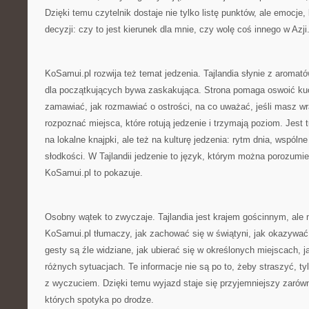
Dzięki temu czytelnik dostaje nie tylko listę punktów, ale emocje
decyzji: czy to jest kierunek dla mnie, czy wolę coś innego w Azji
KoSamui.pl rozwija też temat jedzenia. Tajlandia słynie z aromatów
dla początkujących bywa zaskakująca. Strona pomaga oswoić kuc
zamawiać, jak rozmawiać o ostrości, na co uważać, jeśli masz wr
rozpoznać miejsca, które rotują jedzenie i trzymają poziom. Jest t
na lokalne knajpki, ale też na kulturę jedzenia: rytm dnia, wspólne
słodkości. W Tajlandii jedzenie to język, którym można porozumie
KoSamui.pl to pokazuje.
Osobny wątek to zwyczaje. Tajlandia jest krajem gościnnym, ale
KoSamui.pl tłumaczy, jak zachować się w świątyni, jak okazywa
gesty są źle widziane, jak ubierać się w określonych miejscach, 
różnych sytuacjach. Te informacje nie są po to, żeby straszyć, 
z wyczuciem. Dzięki temu wyjazd staje się przyjemniejszy zarówno d
których spotyka po drodze.