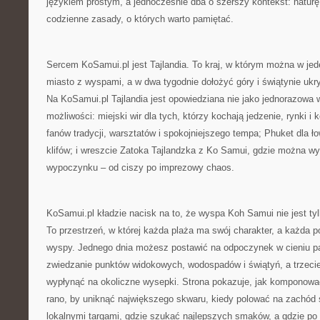
językiem prostym, a jednocześnie dba o szerszy kontekst: naturę, 
codzienne zasady, o których warto pamiętać.
Sercem KoSamui.pl jest Tajlandia. To kraj, w którym można w jed
miasto z wyspami, a w dwa tygodnie dołożyć góry i świątynie ukr
Na KoSamui.pl Tajlandia jest opowiedziana nie jako jednorazowa 
możliwości: miejski wir dla tych, którzy kochają jedzenie, rynki i k
fanów tradycji, warsztatów i spokojniejszego tempa; Phuket dla 
klifów; i wreszcie Zatoka Tajlandzka z Ko Samui, gdzie można wy
wypoczynku – od ciszy po imprezowy chaos.
KoSamui.pl kładzie nacisk na to, że wyspa Koh Samui nie jest tyl
To przestrzeń, w której każda plaża ma swój charakter, a każda po
wyspy. Jednego dnia możesz postawić na odpoczynek w cieniu pa
zwiedzanie punktów widokowych, wodospadów i świątyń, a trzecie
wypłynąć na okoliczne wysepki. Strona pokazuje, jak komponować
rano, by uniknąć największego skwaru, kiedy polować na zachód s
lokalnymi targami, gdzie szukać najlepszych smaków, a gdzie po 