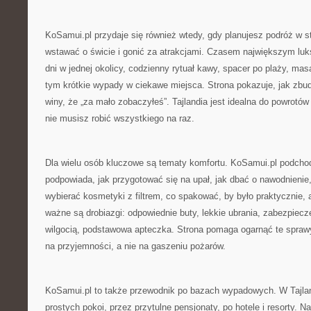
KoSamui.pl przydaje się również wtedy, gdy planujesz podróż w s
wstawać o świcie i gonić za atrakcjami. Czasem największym luks
dni w jednej okolicy, codzienny rytuał kawy, spacer po plaży, ma
tym krótkie wypady w ciekawe miejsca. Strona pokazuje, jak zbu
winy, że „za mało zobaczyłeś”. Tajlandia jest idealna do powrotów
nie musisz robić wszystkiego na raz.
Dla wielu osób kluczowe są tematy komfortu. KoSamui.pl podchod
podpowiada, jak przygotować się na upał, jak dbać o nawodnienie,
wybierać kosmetyki z filtrem, co spakować, by było praktycznie, 
ważne są drobiazgi: odpowiednie buty, lekkie ubrania, zabezpiecze
wilgocią, podstawowa apteczka. Strona pomaga ogarnąć te sprawy
na przyjemności, a nie na gaszeniu pożarów.
KoSamui.pl to także przewodnik po bazach wypadowych. W Tajlan
prostych pokoi, przez przytulne pensjonaty, po hotele i resorty.