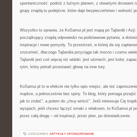
spontaniczność: podróż z luźnym planem, z otwartymi drzwiami n
grupy znajdą tu podejście, które daje bezpieczeństwo i wolność j
Wszystko to sprawia, że KoSamui.pl jest mapą po Tajlandii i Azji
początkujący znajdą odpowiedzi na podstawowe pytania, a doświa
inspiracje i nowe pomysły. To przestrzeń, w której da się zaplano
zrozumieć, dlaczego Tajlandia przyciąga tak mocno i czemu wiel
Tajlandii jest coś więcej niż widoki: jest uśmiech, jest kolor, zap
rytm, który potrafi przestawić głowę na inne tory.
KoSamui.pl to w efekcie nie tylko opis miejsc, ale też zaproszen
mądrze, a jednocześnie bez spiny. To blog, który pomaga przejść
jak to zrobić”, a potem do „chcę wrócić”. Jeśli interesuje Cię tropi
wyspach, jeśli chcesz łączyć smaki z relaksem, to KoSamui.pl je
przez całą drogę – od inspiracji, przez plan, po doświadczenie.
CATEGORIES:
ARTYKUŁY SPONSOROWANE