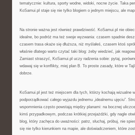
tematycznie: kultura, sporty wodne, widoki, nocne życie. Taka pe
KoSamui.pl staje się nie tylko blogiem o jednym miejscu, ale ma
Na stronie ważna jest również prawdziwość. KoSamui.pl nie obiec
idealne, bo podróż ma też swoje wyzwania: czasem spadnie desz
czasem trasa okaże się dłuższa, niż myślałeś, czasem ktoś sprób
właśnie dlatego warto czytać taki blog: żeby wiedzieć, jak reagow
Zamiast straszyć, KoSamui.pl uczy radzenia sobie: pytaj, porówn
wdawaj się w konflikty, miej plan B. To proste zasady, które w Taj
dobrze.
KoSamui.pl jest też miejscem dla tych, którzy kochają wizualne 
podporządkować całego wyjazdu jednemu „idealnemu ujęciu”. Stro
wspomnienia często powstają między planami: na bocznej uliczce
kimś przypadkowym, podczas krótkiej przejażdżki, gdy nagle otwi
blog, który zachęca do uważności: patrz, słuchaj, próbuj, nie spie
się nie tylko kierunkiem na mapie, ale doświadczeniem, które zost