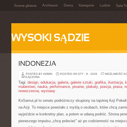
Archiwum
Domy
Kategorie
Ludzie
Strona główna
Spis Tr
WYSOKI SĄDZIE
INDONEZJA
POSTED BY ADMIN
POSTED ON STY - 8 - 2026
MOŻLIWOŚĆ K
WYŁĄCZONA
Tagi:
design
,
edukacja
,
galeria
,
galerie sztuki
,
grafika
,
ilustracja
,
k
malarstwo
,
nauka
,
performance
,
pisanie
,
plakaty
,
poezja
,
prasa
,
r
nowoczesna
,
wystawy
KoSamui.pl to serwis podróżniczy skupiony na tajskiej Azji Połud
na Azji. To miejsce powstało z myślą o osobach, które chcą zami
wyjeździe w konkretny plan, a potem w udaną podróż. Strona prow
pierwszego impulsu „chcę polecieć” aż po codzienność na miejscu: