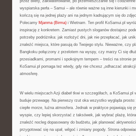
przez bilety, zakwaterowanie, po przemieszczanie się i codzienne
wyspiarska perła – Samui – ale równie ważne są inne kierunki i mo
kończą się na jednej plaży ani na jednym kadrującym się do zdję
Polecamy
Mjanma (Birma)
i Wietnam. Ten profil KoSamui.pl wyróż
inspirację z konkretem. Zamiast pustych sloganów dostajesz pode
potrzeby podróżnika: jak rozłożyć dni, jak nie przepłacać, jak un
znaleźć miejsca, które pasują do Twojego stylu. Nieważne, czy p
Bangkoku połączony z przelotem na wyspy, czy marzy Ci się dł
przesiadkami, promami i spokojnym tempem – treści na stronie p
KoSamui.pl pomaga też wtedy, gdy nie chcesz „odhaczać atrakcji”
atmosferę.
W wielu miejscach Azji diabeł tkwi w szczegółach, a KoSamui.pl 
buduje przewagę. Na pierwszy rzut oka wszystko wygląda prosto:
ciepłe morze, luźna atmosfera. Jednak w praktyce pojawiają się p
wyspie, czy lepiej skorzystać z taksówek, jak wybrać plażę, która
znaleźć nocleg dopasowany do budżetu, jak planować aktywności
przygotować się na upał, wilgoć i zmiany pogody. Strona odpowia