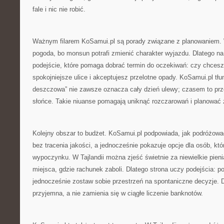
fale i nic nie robić.
Ważnym filarem KoSamui.pl są porady związane z planowaniem. W T
pogoda, bo monsun potrafi zmienić charakter wyjazdu. Dlatego na
podejście, które pomaga dobrać termin do oczekiwań: czy chcesz
spokojniejsze ulice i akceptujesz przelotne opady. KoSamui.pl tł
deszczowa” nie zawsze oznacza cały dzień ulewy; czasem to prze
słońce. Takie niuanse pomagają uniknąć rozczarowań i planować 
Kolejny obszar to budżet. KoSamui.pl podpowiada, jak podróżow
bez tracenia jakości, a jednocześnie pokazuje opcje dla osób, k
wypoczynku. W Tajlandii można zjeść świetnie za niewielkie pieni
miejsca, gdzie rachunek zaboli. Dlatego strona uczy podejścia: por
jednocześnie zostaw sobie przestrzeń na spontaniczne decyzje. D
przyjemna, a nie zamienia się w ciągłe liczenie banknotów.