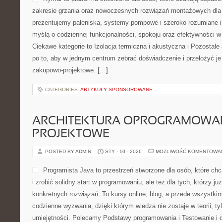
zakresie grzania oraz nowoczesnych rozwiązań montażowych dla 
prezentujemy paleniska, systemy pompowe i szeroko rozumiane in
myślą o codziennej funkcjonalności, spokoju oraz efektywności w 
Ciekawe kategorie to Izolacja termiczna i akustyczna i Pozostałe 
po to, aby w jednym centrum zebrać doświadczenie i przełożyć je
zakupowo-projektowe. […]
CATEGORIES:
ARTYKUŁY SPONSOROWANE
ARCHITEKTURA OPROGRAMOWAN
PROJEKTOWE
POSTED BY ADMIN
STY - 10 - 2026
MOŻLIWOŚĆ KOMENTOWA
Programista Java to przestrzeń stworzone dla osób, które ch
i zrobić solidny start w programowaniu, ale też dla tych, którzy ju
konkretnych rozwiązań. To kursy online, blog, a przede wszystki
codzienne wyzwania, dzięki którym wiedza nie zostaje w teorii, ty
umiejętności. Polecamy Podstawy programowania i Testowanie i 