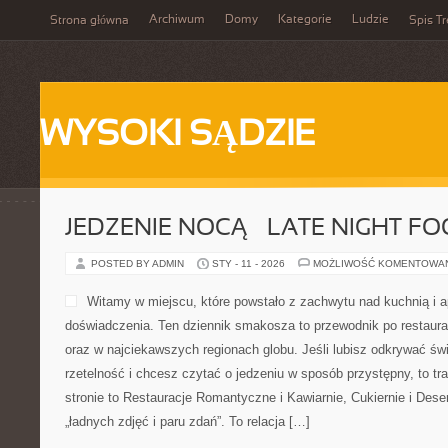
Archiwum
Domy
Kategorie
Ludzie
Strona główna
Spis Tr
WYSOKI SĄDZIE
JEDZENIE NOCĄ – LATE NIGHT F
POSTED BY ADMIN
STY - 11 - 2026
MOŻLIWOŚĆ KOMENTOWA
Witamy w miejscu, które powstało z zachwytu nad kuchnią i 
doświadczenia. Ten dziennik smakosza to przewodnik po restaur
oraz w najciekawszych regionach globu. Jeśli lubisz odkrywać świ
rzetelność i chcesz czytać o jedzeniu w sposób przystępny, to tra
stronie to Restauracje Romantyczne i Kawiarnie, Cukiernie i Desery
„ładnych zdjęć i paru zdań”. To relacja […]