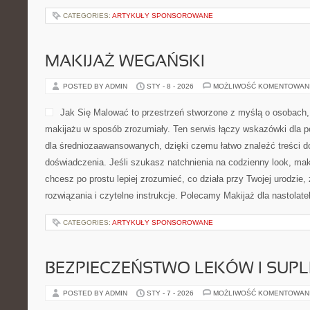
CATEGORIES:
ARTYKUŁY SPONSOROWANE
MAKIJAŻ WEGAŃSKI
POSTED BY ADMIN
STY - 8 - 2026
MOŻLIWOŚĆ KOMENTOWAN
Jak Się Malować to przestrzeń stworzone z myślą o osobach,
makijażu w sposób zrozumiały. Ten serwis łączy wskazówki dla p
dla średniozaawansowanych, dzięki czemu łatwo znaleźć treści 
doświadczenia. Jeśli szukasz natchnienia na codzienny look, maki
chcesz po prostu lepiej zrozumieć, co działa przy Twojej urodzie,
rozwiązania i czytelne instrukcje. Polecamy Makijaż dla nastolate
CATEGORIES:
ARTYKUŁY SPONSOROWANE
BEZPIECZEŃSTWO LEKÓW I SU
POSTED BY ADMIN
STY - 7 - 2026
MOŻLIWOŚĆ KOMENTOWAN