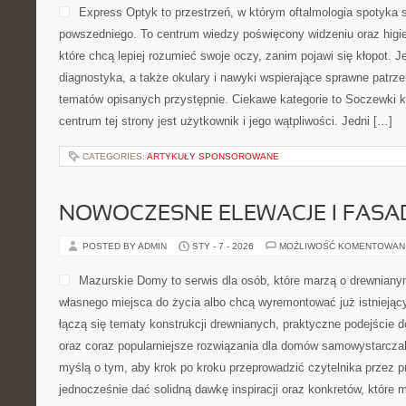
Express Optyk to przestrzeń, w którym oftalmologia spotyka s
powszedniego. To centrum wiedzy poświęcony widzeniu oraz higie
które chcą lepiej rozumieć swoje oczy, zanim pojawi się kłopot. Je
diagnostyka, a także okulary i nawyki wspierające sprawne patrzen
tematów opisanych przystępnie. Ciekawe kategorie to Soczewki 
centrum tej strony jest użytkownik i jego wątpliwości. Jedni […]
CATEGORIES:
ARTYKUŁY SPONSOROWANE
NOWOCZESNE ELEWACJE I FASA
POSTED BY ADMIN
STY - 7 - 2026
MOŻLIWOŚĆ KOMENTOWAN
Mazurskie Domy to serwis dla osób, które marzą o drewnian
własnego miejsca do życia albo chcą wyremontować już istniejący
łączą się tematy konstrukcji drewnianych, praktyczne podejście
oraz coraz popularniejsze rozwiązania dla domów samowystarczal
myślą o tym, aby krok po kroku przeprowadzić czytelnika przez pr
jednocześnie dać solidną dawkę inspiracji oraz konkretów, które