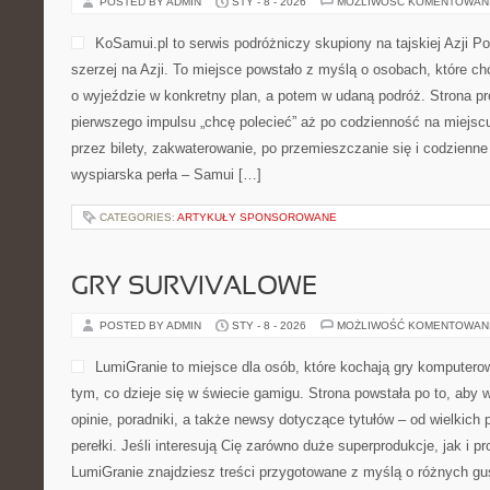
POSTED BY ADMIN
STY - 8 - 2026
MOŻLIWOŚĆ KOMENTOWAN
KoSamui.pl to serwis podróżniczy skupiony na tajskiej Azji P
szerzej na Azji. To miejsce powstało z myślą o osobach, które c
o wyjeździe w konkretny plan, a potem w udaną podróż. Strona pr
pierwszego impulsu „chcę polecieć” aż po codzienność na miejscu:
przez bilety, zakwaterowanie, po przemieszczanie się i codzienne
wyspiarska perła – Samui […]
CATEGORIES:
ARTYKUŁY SPONSOROWANE
GRY SURVIVALOWE
POSTED BY ADMIN
STY - 8 - 2026
MOŻLIWOŚĆ KOMENTOWAN
LumiGranie to miejsce dla osób, które kochają gry komputero
tym, co dzieje się w świecie gamigu. Strona powstała po to, aby
opinie, poradniki, a także newsy dotyczące tytułów – od wielkich
perełki. Jeśli interesują Cię zarówno duże superprodukcje, jak i p
LumiGranie znajdziesz treści przygotowane z myślą o różnych gus