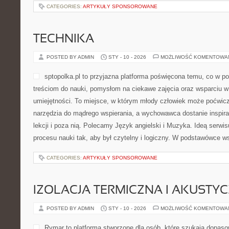
CATEGORIES:
ARTYKUŁY SPONSOROWANE
TECHNIKA
POSTED BY ADMIN
STY - 10 - 2026
MOŻLIWOŚĆ KOMENTOWA
sptopolka.pl to przyjazna platforma poświęcona temu, co w 
treściom do nauki, pomysłom na ciekawe zajęcia oraz wsparciu w
umiejętności. To miejsce, w którym młody człowiek może poćwicz
narzędzia do mądrego wspierania, a wychowawca dostanie inspira
lekcji i poza nią. Polecamy Język angielski i Muzyka. Ideą serwi
procesu nauki tak, aby był czytelny i logiczny. W podstawówce 
CATEGORIES:
ARTYKUŁY SPONSOROWANE
IZOLACJA TERMICZNA I AKUSTY
POSTED BY ADMIN
STY - 10 - 2026
MOŻLIWOŚĆ KOMENTOWA
Rymar to platforma stworzone dla osób, które szukają dopas