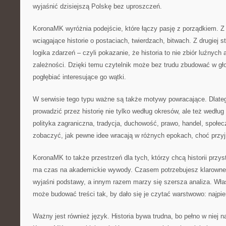
wyjaśnić dzisiejszą Polskę bez uproszczeń.
KoronaMK wyróżnia podejście, które łączy pasję z porządkiem. Z j
wciągające historie o postaciach, twierdzach, bitwach. Z drugiej st
logika zdarzeń – czyli pokazanie, że historia to nie zbiór luźnych 
zależności. Dzięki temu czytelnik może bez trudu zbudować w g
pogłębiać interesujące go wątki.
W serwisie tego typu ważne są także motywy powracające. Dla
prowadzić przez historię nie tylko według okresów, ale też wedłu
polityka zagraniczna, tradycja, duchowość, prawo, handel, społe
zobaczyć, jak pewne idee wracają w różnych epokach, choć przyj
KoronaMK to także przestrzeń dla tych, którzy chcą historii przys
ma czas na akademickie wywody. Czasem potrzebujesz klarowneg
wyjaśni podstawy, a innym razem marzy się szersza analiza. Wł
może budować treści tak, by dało się je czytać warstwowo: najpi
Ważny jest również język. Historia bywa trudna, bo pełno w niej n