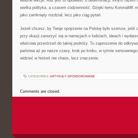
własne lekcje. Raz jest to opowieść o determinacji, innym razem
wielka polityka, a czasem codzienność. Dzięki temu KoronaMK m
jako zamknięty rozdział, lecz jako ciąg pytań.
Jeżeli chcesz, by Twoje spojrzenie na Polskę było szersze, jeśli
przy okazji zanurzyć się w narracjach o ludziach, ideach i wydar
właściwa przestrzeń do takiej podróży. To zaproszenie do odkryw
państwa aż po nasze czasy, krok po kroku, w rytmie sensownego
widzieć w historii nie chaos, lecz znaczenie.
CATEGORIES:
ARTYKUŁY SPONSOROWANE
Comments are closed.