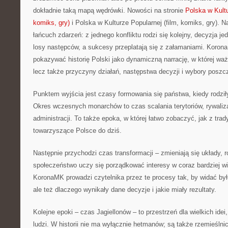
dokładnie taką mapą wędrówki. Nowości na stronie
Polska w Kultu
komiks, gry)
i Polska w Kulturze Popularnej (film, komiks, gry). Naj
łańcuch zdarzeń: z jednego konfliktu rodzi się kolejny, decyzja 
losy następców, a sukcesy przeplatają się z załamaniami. Koron
pokazywać historię Polski jako dynamiczną narrację, w której waż
lecz także przyczyny działań, następstwa decyzji i wybory poszc
Punktem wyjścia jest czasy formowania się państwa, kiedy rodził
Okres wczesnych monarchów to czas scalania terytoriów, rywaliza
administracji. To także epoka, w której łatwo zobaczyć, jak z trad
towarzyszące Polsce do dziś.
Następnie przychodzi czas transformacji – zmieniają się układy, 
społeczeństwo uczy się porządkować interesy w coraz bardziej w
KoronaMK prowadzi czytelnika przez te procesy tak, by widać było
ale też dlaczego wynikały dane decyzje i jakie miały rezultaty.
Kolejne epoki – czas Jagiellonów – to przestrzeń dla wielkich idei
ludzi. W historii nie ma wyłącznie hetmanów; są także rzemieślni