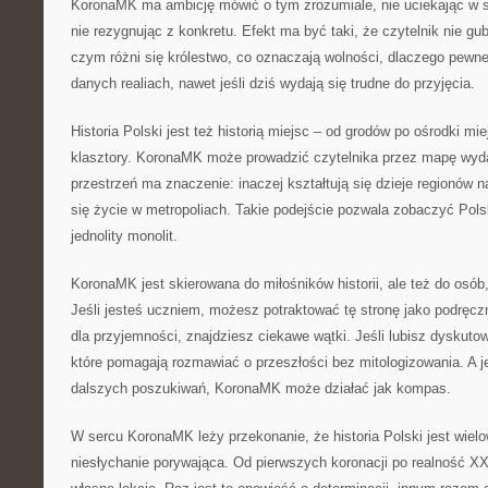
KoronaMK ma ambicję mówić o tym zrozumiale, nie uciekając w 
nie rezygnując z konkretu. Efekt ma być taki, że czytelnik nie gu
czym różni się królestwo, co oznaczają wolności, dlaczego pewne
danych realiach, nawet jeśli dziś wydają się trudne do przyjęcia.
Historia Polski jest też historią miejsc – od grodów po ośrodki mi
klasztory. KoronaMK może prowadzić czytelnika przez mapę wyda
przestrzeń ma znaczenie: inaczej kształtują się dzieje regionów 
się życie w metropoliach. Takie podejście pozwala zobaczyć Pols
jednolity monolit.
KoronaMK jest skierowana do miłośników historii, ale też do osób,
Jeśli jesteś uczniem, możesz potraktować tę stronę jako podręcz
dla przyjemności, znajdziesz ciekawe wątki. Jeśli lubisz dyskuto
które pomagają rozmawiać o przeszłości bez mitologizowania. A je
dalszych poszukiwań, KoronaMK może działać jak kompas.
W sercu KoronaMK leży przekonanie, że historia Polski jest wiel
niesłychanie porywająca. Od pierwszych koronacji po realność XX