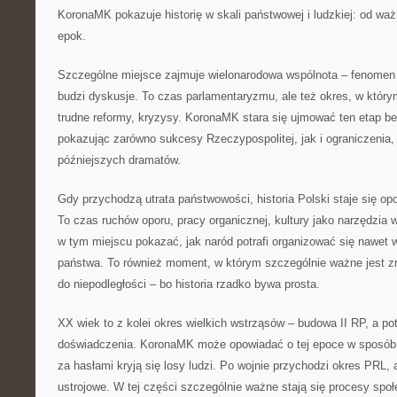
KoronaMK pokazuje historię w skali państwowej i ludzkiej: od wa
epok.
Szczególne miejsce zajmuje wielonarodowa wspólnota – fenomen p
budzi dyskusje. To czas parlamentaryzmu, ale też okres, w który
trudne reformy, kryzysy. KoronaMK stara się ujmować ten etap be
pokazując zarówno sukcesy Rzeczypospolitej, jak i ograniczenia, 
późniejszych dramatów.
Gdy przychodzą utrata państwowości, historia Polski staje się opow
To czas ruchów oporu, pracy organicznej, kultury jako narzędzi
w tym miejscu pokazać, jak naród potrafi organizować się nawet 
państwa. To również moment, w którym szczególnie ważne jest z
do niepodległości – bo historia rzadko bywa prosta.
XX wiek to z kolei okres wielkich wstrząsów – budowa II RP, a p
doświadczenia. KoronaMK może opowiadać o tej epoce w sposób
za hasłami kryją się losy ludzi. Po wojnie przychodzi okres PRL,
ustrojowe. W tej części szczególnie ważne stają się procesy spo