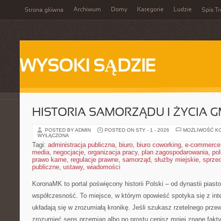
Archiwum
Domy
Kategorie
Ludzie
Strona główna
Spis Tr
WYSOKI SĄDZIE
HISTORIA SAMORZĄDU I ŻYCIA 
POSTED BY ADMIN
POSTED ON STY - 1 - 2026
MOŻLIWOŚĆ K
WYŁĄCZONA
Tagi:
administracja publiczna
,
biuro
,
biuro coworking
,
e-commerce
media
,
negocjacje
,
organizacja pracy
,
plan zagospodarowania
,
pol
prawo karne
,
regulacje prawne
,
samorząd
,
służby miejskie
,
sprze
publiczne
,
ustawy
,
wiadomości
KoronaMK to portal poświęcony historii Polski – od dynastii piast
współczesność. To miejsce, w którym opowieść spotyka się z inte
układają się w zrozumiałą kronikę. Jeśli szukasz rzetelnego prz
zrozumieć sens przemian albo po prostu cenisz mniej znane fak