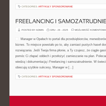
CATEGORIES:
ARTYKUŁY SPONSOROWANE
FREELANCING I SAMOZATRUDNIE
POSTED BY ADMIN
GRU - 26 - 2025
MOŻLIWOŚĆ KOMENTOWA
Manager w Opałach to portal dla przedsiębiorców, menedżerów 
biznes. To miejsce powstało po to, aby zamiast pustych haseł dos
rozwiązania. Jeśli Twoja firma płonie, a Ty czujesz, że ciągle gas
pomóc Ci złapać oddech i przełożyć zamieszanie na plan. Polec
wiedzą i dokumentacją i Freelancing i samozatrudnienie. W świe
obiecują szybkie sukcesy, Manager w […]
CATEGORIES:
ARTYKUŁY SPONSOROWANE