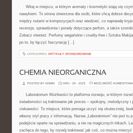
Witaj w miejscu, w którym aromaty i kosmetyki stają się czym
nawykiem. To strona stworzona dla osób, które chcą dobrze decy
między nutami w kompozycjach oraz wiedzieć, co naprawdę kryje 
recenzje, sprawdzenia i porady dotyczące perfum, a także szerok
Zobacz również: Perfumy wegańskie i cruelty-free i Sztuka Makij
po to, by łączyć fascynację […]
CATEGORIES:
ARTYKUŁY SPONSOROWANE
CHEMIA NIEORGANICZNA
POSTED BY ADMIN
GRU - 28 - 2025
MOŻLIWOŚĆ KOMENTOWA
Laboratorium Możliwości to platforma rozwoju, w którym rozwó
świadomości są traktowane jak proces – spokojny, metodyczny i 
ciekawości. To miejsce, które pomaga uczyć się skuteczniej, bud
własny styl pracy z informacją. Nazwa „Laboratorium” nie jest tu
podejście oparte na sprawdzaniu, a nie na magicznych trikach. L
zachęca do tego, by rozwój traktować jak coś, co można mierzyć