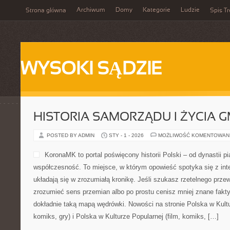
Archiwum
Domy
Kategorie
Ludzie
Strona główna
Spis Tr
WYSOKI SĄDZIE
HISTORIA SAMORZĄDU I ŻYCIA 
POSTED BY ADMIN
STY - 1 - 2026
MOŻLIWOŚĆ KOMENTOWAN
KoronaMK to portal poświęcony historii Polski – od dynastii p
współczesność. To miejsce, w którym opowieść spotyka się z inte
układają się w zrozumiałą kronikę. Jeśli szukasz rzetelnego prz
zrozumieć sens przemian albo po prostu cenisz mniej znane fak
dokładnie taką mapą wędrówki. Nowości na stronie Polska w Kultur
komiks, gry) i Polska w Kulturze Popularnej (film, komiks, […]