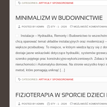
CATEGORIES:
ARTYKUŁY SPONSOROWANE
MINIMALIZM W BUDOWNICTWIE
POSTED BY ADMIN
STY - 1 - 2026
MOŻLIWOŚĆ KOMENTOWAN
Instalacje – Hydraulika, Remonty i Budownictwo to wszechstro
chcą opanować temat układów instalacyjnych oraz modernizacji 
większe przebudowy. To miejsce, w którym wiedza łączy się z do
dostaje jasne wskazówki dotyczące hydrauliki, systemów grzewcz
szeroko pojętego prac konstrukcyjno-wykończeniowych. Zobacz k
nieruchomości i Automatyka domowa. Na stronie wszystko kręci 
metod, które pomagają uniknąć […]
CATEGORIES:
ARTYKUŁY SPONSOROWANE
FIZJOTERAPIA W SPORCIE DZIECI
POSTED BY ADMIN
STY - 1 - 2026
MOŻLIWOŚĆ KOMENTOWAN