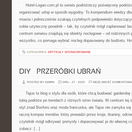
Hotel-Logan.com.pl to serwis podróżniczy poświęcony podróż
organizować urlop w sposób wygodny. To kompendium wiedzy dla
miasta i jednocześnie szukają czytelnych podpowiedzi dotyczący
sobie użyteczny poradnik – tak, by czytelnik mógł zaplanować b
centrum serwisu znajdują się obiekty noclegowe – od rodzinnych 
wszystko, co pomaga wybrać nocleg dopasowany do budżetu. Hot
CATEGORIES:
ARTYKUŁY SPONSOROWANE
DIY – PRZERÓBKI UBRAŃ
POSTED BY ADMIN
GRU - 27 - 2025
MOŻLIWOŚĆ KOMENTOWA
Tajus to blog o stylu dla osób, które chcą budować garderobę
lubią podróże po trendach z różnych stron świata. W centrum tej o
styl znad Bosforu oraz moda francuska, ale Tajus nie zamyka się 
raczej kompas trendów, który prowadzi przez kroje, tkaniny, odcie
czytelnik mógł odkrywać pomysły i dopasowywać je do własnej c
zobacz: […]