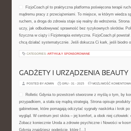
FizjoCoach.pl to praktyczna platforma poświęcona terapii ruc
mądremu pracy z przeciążeniami. To miejsce, w którym wiedza s
ruchem, a droga do zdrowia staje się realny do wdrożenia. Strona
uczy, jak odbudowywać sprawność bez ryzykownych skrótów. Po
fizyczna w ciąży i Fizjoterapia estetyczna. FizjoCoach.pl powstał
chcą działać systematycznie. Jeśli dokucza Ci kark, jeśli biodro 
CATEGORIES:
ARTYKUŁY SPONSOROWANE
GADŻETY I URZĄDZENIA BEAUTY
POSTED BY ADMIN
GRU - 31 - 2025
MOŻLIWOŚĆ KOMENTOWA
Rolletic Gdynia to przestrzeń stworzone z myślą o tym, by k
przypadkiem, a stała się mądrą strategią. Strona opisuje produkty
gabinetowe, które pomagają odczytać sygnały naskórka i krok p
wygląd. W centrum jest skóra – jej komfort, a obok niej człowiek:
Zobacz koniecznie Uroda a zdrowie psychiczne i Nowości w kosme
Gdynia znajdziesz podejście, które […]