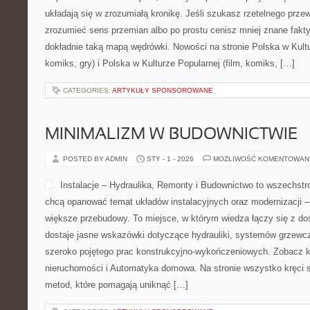
układają się w zrozumiałą kronikę. Jeśli szukasz rzetelnego prz
zrozumieć sens przemian albo po prostu cenisz mniej znane fak
dokładnie taką mapą wędrówki. Nowości na stronie Polska w Kultur
komiks, gry) i Polska w Kulturze Popularnej (film, komiks, […]
CATEGORIES:
ARTYKUŁY SPONSOROWANE
MINIMALIZM W BUDOWNICTWIE
POSTED BY ADMIN
STY - 1 - 2026
MOŻLIWOŚĆ KOMENTOWAN
Instalacje – Hydraulika, Remonty i Budownictwo to wszechstro
chcą opanować temat układów instalacyjnych oraz modernizacji 
większe przebudowy. To miejsce, w którym wiedza łączy się z do
dostaje jasne wskazówki dotyczące hydrauliki, systemów grzewcz
szeroko pojętego prac konstrukcyjno-wykończeniowych. Zobacz k
nieruchomości i Automatyka domowa. Na stronie wszystko kręci 
metod, które pomagają uniknąć […]