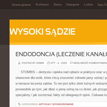
Archiwum
Domy
Kategorie
Ludzie
Strona główna
Spis Tr
WYSOKI SĄDZIE
ENDODONCJA (LECZENIE KANAŁ
POSTED BY ADMIN
STY - 4 - 2026
MOŻLIWOŚĆ KOMENTOWAN
STOMBIS – dentysta i opieka nad zębami w praktyce oraz w 
stworzone dla osób, które chcą zrozumieć zdrowie jamy ustnej i
w temacie leczenia zębów. To nie jest tylko zbiór luźnych wskaz
przewodnik po tym, jak dbać o jamę ustną na co dzień, jak przyg
specjalisty i jak rozróżniać fakty od obiegowych opinii. Ciekawe 
CATEGORIES:
ARTYKUŁY SPONSOROWANE