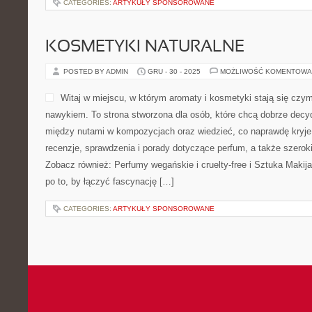
CATEGORIES:
ARTYKUŁY SPONSOROWANE
KOSMETYKI NATURALNE
POSTED BY ADMIN
GRU - 30 - 2025
MOŻLIWOŚĆ KOMENTOWA
Witaj w miejscu, w którym aromaty i kosmetyki stają się czym
nawykiem. To strona stworzona dla osób, które chcą dobrze decy
między nutami w kompozycjach oraz wiedzieć, co naprawdę kryje 
recenzje, sprawdzenia i porady dotyczące perfum, a także szerok
Zobacz również: Perfumy wegańskie i cruelty-free i Sztuka Makij
po to, by łączyć fascynację […]
CATEGORIES:
ARTYKUŁY SPONSOROWANE