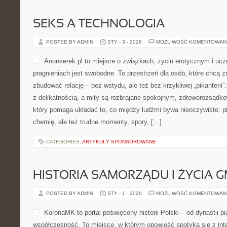
SEKS A TECHNOLOGIA
POSTED BY ADMIN
STY - 3 - 2026
MOŻLIWOŚĆ KOMENTOWAN
Anonserek.pl to miejsce o związkach, życiu erotycznym i ucz
pragnieniach jest swobodne. To przestrzeń dla osób, które chcą z
zbudować relację – bez wstydu, ale też bez krzykliwej „pikanterii”
z delikatnością, a mity są rozbrajane spokojnym, zdroworozsądk
który pomaga układać to, co między ludźmi bywa nieoczywiste: pie
chemię, ale też trudne momenty, spory, […]
CATEGORIES:
ARTYKUŁY SPONSOROWANE
HISTORIA SAMORZĄDU I ŻYCIA 
POSTED BY ADMIN
STY - 1 - 2026
MOŻLIWOŚĆ KOMENTOWAN
KoronaMK to portal poświęcony historii Polski – od dynastii p
współczesność. To miejsce, w którym opowieść spotyka się z inte