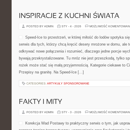
INSPIRACJE Z KUCHNI ŚWIATA
POSTED BY ADMIN
STY - 4 - 2026
MOŻLIWOŚĆ KOMENTOWAN
Speed-Ice to przestrzeń, w której miłość do lodów spotyka si
serwis dla tych, którzy chcą kręcić desery mrożone w domu, ale te
odkrywać nowe połączenia i rozumieć, dlaczego jedne porcje wy
bywają przekrystalizowane. Tu mróz nie jest przeszkodą, tylko 
rożek może stać się małą przyjemnością. Kategorie ciekawe to Ci
Przepisy na granitę. Na Speed-Ice […]
CATEGORIES:
ARTYKUŁY SPONSOROWANE
FAKTY I MITY
POSTED BY ADMIN
STY - 3 - 2026
MOŻLIWOŚĆ KOMENTOWAN
Korekcja Wad Postawy to praktyczny serwis o tym, jak uspra