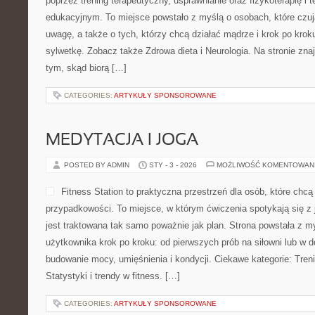
poprzez trening terapeutyczny, usprawnianie oraz fizykoterapię i 
edukacyjnym. To miejsce powstało z myślą o osobach, które czują
uwagę, a także o tych, którzy chcą działać mądrze i krok po krok
sylwetkę. Zobacz także Zdrowa dieta i Neurologia. Na stronie zna
tym, skąd biorą […]
CATEGORIES:
ARTYKUŁY SPONSOROWANE
MEDYTACJA I JOGA
POSTED BY ADMIN
STY - 3 - 2026
MOŻLIWOŚĆ KOMENTOWAN
Fitness Station to praktyczna przestrzeń dla osób, które chc
przypadkowości. To miejsce, w którym ćwiczenia spotykają się z 
jest traktowana tak samo poważnie jak plan. Strona powstała z m
użytkownika krok po kroku: od pierwszych prób na siłowni lub w
budowanie mocy, umięśnienia i kondycji. Ciekawe kategorie: Tren
Statystyki i trendy w fitness. […]
CATEGORIES:
ARTYKUŁY SPONSOROWANE