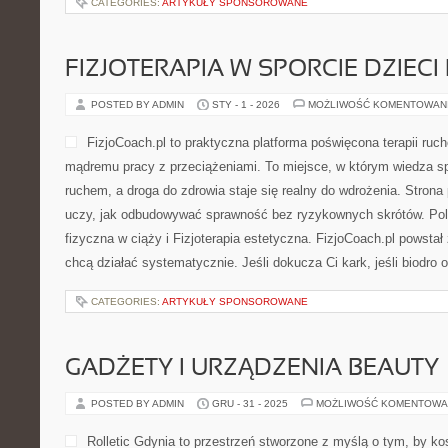
CATEGORIES:
ARTYKUŁY SPONSOROWANE
FIZJOTERAPIA W SPORCIE DZIECI
POSTED BY ADMIN
STY - 1 - 2026
MOŻLIWOŚĆ KOMENTOWAN
FizjoCoach.pl to praktyczna platforma poświęcona terapii ruc
mądremu pracy z przeciążeniami. To miejsce, w którym wiedza s
ruchem, a droga do zdrowia staje się realny do wdrożenia. Strona
uczy, jak odbudowywać sprawność bez ryzykownych skrótów. Po
fizyczna w ciąży i Fizjoterapia estetyczna. FizjoCoach.pl powstał
chcą działać systematycznie. Jeśli dokucza Ci kark, jeśli biodro 
CATEGORIES:
ARTYKUŁY SPONSOROWANE
GADŻETY I URZĄDZENIA BEAUTY
POSTED BY ADMIN
GRU - 31 - 2025
MOŻLIWOŚĆ KOMENTOWA
Rolletic Gdynia to przestrzeń stworzone z myślą o tym, by k