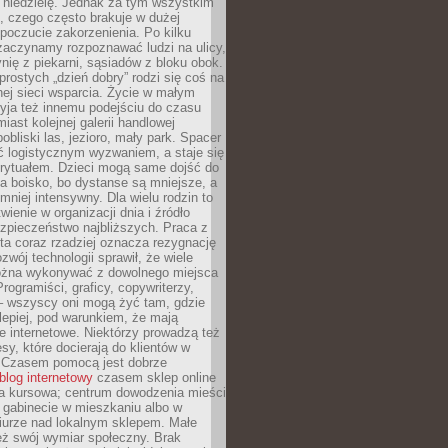
 niedzielę. Jednak za tym wszystkim
ś, czego często brakuje w dużej
 poczucie zakorzenienia. Po kilku
zaczynamy rozpoznawać ludzi na ulicy,
ię z piekarni, sąsiadów z bloku obok.
rostych „dzień dobry” rodzi się coś na
lnej sieci wsparcia. Życie w małym
yja też innemu podejściu do czasu
iast kolejnej galerii handlowej
bliski las, jezioro, mały park. Spacer
ć logistycznym wyzwaniem, a staje się
rytuałem. Dzieci mogą same dojść do
a boisko, bo dystanse są mniejsze, a
 mniej intensywny. Dla wielu rodzin to
wienie w organizacji dnia i źródło
zpieczeństwo najbliższych. Praca z
ta coraz rzadziej oznacza rezygnację
zwój technologii sprawił, że wiele
żna wykonywać z dowolnego miejsca
Programiści, graficy, copywriterzy,
 – wszyscy oni mogą żyć tam, gdzie
jlepiej, pod warunkiem, że mają
ze internetowe. Niektórzy prowadzą też
esy, które docierają do klientów w
. Czasem pomocą jest dobrze
blog internetowy
czasem sklep online
ma kursowa; centrum dowodzenia mieści
 gabinecie w mieszkaniu albo w
iurze nad lokalnym sklepem. Małe
eż swój wymiar społeczny. Brak