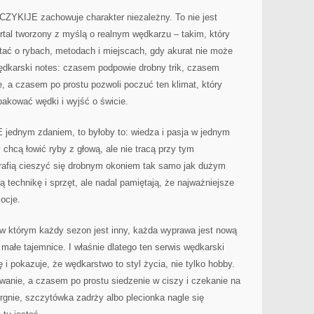
ZYKIJE zachowuje charakter niezależny. To nie jest
ortal tworzony z myślą o realnym wędkarzu – takim, który
zytać o rybach, metodach i miejscach, gdy akurat nie może
wędkarski notes: czasem podpowie drobny trik, czasem
e, a czasem po prostu pozwoli poczuć ten klimat, który
pakować wędki i wyjść o świcie.
jednym zdaniem, to byłoby to: wiedza i pasja w jednym
y chcą łowić ryby z głową, ale nie tracą przy tym
trafią cieszyć się drobnym okoniem tak samo jak dużym
ą technikę i sprzęt, ale nadal pamiętają, że najważniejsze
mocje.
 którym każdy sezon jest inny, każda wyprawa jest nową
małe tajemnice. I właśnie dlatego ten serwis wędkarski
ę i pokazuje, że wędkarstwo to styl życia, nie tylko hobby.
owanie, a czasem po prostu siedzenie w ciszy i czekanie na
rgnie, szczytówka zadrży albo plecionka nagle się