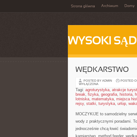
Archiwum
Domy
Strona główna
WYSOKI SĄD
WĘDKARSTWO
POSTED BY ADMIN
POSTED ON
WYŁĄCZONA
Tagi:
agroturystyka
,
atrakcje tury
break
,
fizyka
,
geografia
,
historia
,
h
lotniska
,
matematyka
,
miejsca his
rejsy
,
statki
,
turystyka
,
urlop
,
waka
MOCZYKIJE to samodzielny serwis 
wody z praktycznymi poradami. To 
jednocześnie chcą łowić świadomiej
karpiarstwo, method feeder, węd