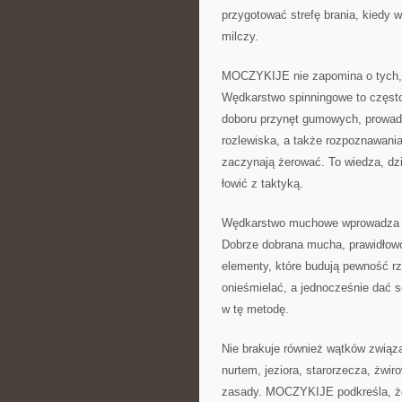
przygotować strefę brania, kiedy 
milczy.
MOCZYKIJE nie zapomina o tych, kt
Wędkarstwo spinningowe to często 
doboru przynęt gumowych, prowadz
rozlewiska, a także rozpoznawan
zaczynają żerować. To wiedza, dzi
łowić z taktyką.
Wędkarstwo muchowe wprowadza z ko
Dobrze dobrana mucha, prawidłowo 
elementy, które budują pewność r
onieśmielać, a jednocześnie dać so
w tę metodę.
Nie brakuje również wątków związ
nurtem, jeziora, starorzecza, żwi
zasady. MOCZYKIJE podkreśla, że 