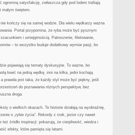
ć ogromną satysfakcję, zwłaszcza gdy pod lodem trafiają
est małym świętem.
nie kończy się na samej wodzie. Dla wielu wędkarzy ważna
otowania. Portal przypomina, że ryba może być pysznym
z szacunkiem i umiejętnością. Patroszenie, filetowanie,
 domów – to wszystko buduje dodatkowy wymiar pasji, bo
ie pojawiają się tematy dyskusyjne. To ważne, bo
lą łowić na jedną wędkę, inni na kilka, jedni kochają
– a prawda jest taka, że każdy styl może być piękny, jeśli
 przestrzeń do poznawania różnych perspektyw, bez
słuszna droga.
sty o wielkich okazach. Te historie działają na wyobraźnię,
nie o „rybie życia”. Rekordy z rzek, jezior czy nawet
e też źródło inspiracji: pokazują, że cierpliwość, wiedza i
ść efekty, które pamięta się latami.