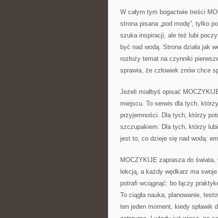
W całym tym bogactwie treści MOC
strona pisana „pod modę”, tylko p
szuka inspiracji, ale też lubi poc
być nad wodą. Strona działa jak 
rozłoży temat na czynniki pierwsz
sprawia, że człowiek znów chce s
Jeżeli miałbyś opisać MOCZYKIJE 
miejscu. To serwis dla tych, którz
przyjemności. Dla tych, którzy po
szczupakiem. Dla tych, którzy lubi
jest to, co dzieje się nad wodą: e
MOCZYKIJE zaprasza do świata, w
lekcją, a każdy wędkarz ma swoje 
potrafi wciągnąć: bo łączy praktyk
To ciągła nauka, planowanie, test
ten jeden moment, kiedy spławik d