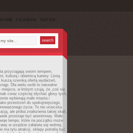
SCRIBE
FACEBOOK
TWITTER
sta przyciągają swoim tempem,
, kulturą i obietnicą kariery. Lśnią
 kuszą szeroką ofertą wydarzeń,
 knajp. Dla wielu osób to naturalne
 miejsce, w którym czują, że „coś się
ednak coraz częściej słychać głosy tych,
omie wybierają małe miasta i
ako przestrzeń do spokojniejszego,
wnoważonego życia. To nie ucieczka
acją, ale próba znalezienia takiej skali,
owiek przestaje być anonimowy. Małe
woje tempo, które na początku może
rawy w urzędzie załatwia się wolniej,
e ma tylu atrakcji, sklepy potrafią być