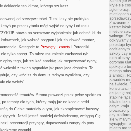
zamknięte w
kryje się co
dokładnie ten klimat, którego szukasz.
aglomeracji:
miesiącach 
sprzedawczyn
oderwanej od rzeczywistości. Tutaj liczy się praktyka.
Z czasem z p
 żebyś po przeczytaniu mógł wyjść na ryby i od razu
kształt loka
mieście sprz
YKIJE stawia na sensowne wyjaśnienia: jak dobrać kij do
wolnego. Zam
 kołowrotek, jak wybrać przypon i jak zbudować montaż,
odkrywamy po
przestaje by
momencie. Kategorie to
Przynęty i zanęty
i Poradniki
codziennym 
szkoły czy n
nie tylko sprzęt. To także rozumienie zachowań ryb.
ruch uliczny
 opisy tego, jak szukać spadów, jak rozpoznawać rynny,
ogromne ułat
spokoju o be
ć wnioski z takich sygnałów jak pracująca drobnica. To
małego mias
cyduje, czy wrócisz do domu z ładnym wynikiem, czy
z ambicji. Ro
zawodów mo
ale nie wzięło”.
na świecie. 
konsultanci
czują się na
norodność tematów. Strona prowadzi przez pełne spektrum
stabilne łąc
lokalne bizn
 po tematy dla tych, którzy mają już na koncie setki
całym kraju
trafią do Ciebie materiały o tym, jak skompletować bazowy
prowadzony
czy platfor
tkujących. Jeżeli jesteś bardziej doświadczony, wciągną Cię
się w małym
finezji prezentacji przynęty, dopasowaniu zanęty do pory
wynajętym b
miasto ma t
 konkretne warunki.