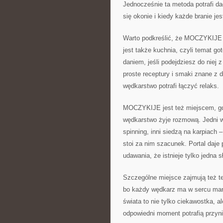
Jednocześnie ta metoda potrafi da
się okonie i kiedy każde branie j
Warto podkreślić, że MOCZYKIJE 
jest także kuchnia, czyli temat g
daniem, jeśli podejdziesz do niej 
proste receptury i smaki znane z
wędkarstwo potrafi łączyć relaks.
MOCZYKIJE jest też miejscem, gdz
wędkarstwo żyje rozmową. Jedni wo
spinning, inni siedzą na karpiach 
stoi za nim szacunek. Portal daje
udawania, że istnieje tylko jedna 
Szczególne miejsce zajmują też tek
bo każdy wędkarz ma w sercu marze
świata to nie tylko ciekawostka, al
odpowiedni moment potrafią przynie