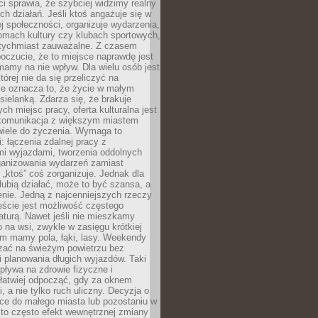
 sprawia, że szybciej widzimy realny
h działań. Jeśli ktoś angażuje się w
ej społeczności, organizuje wydarzenia,
mach kultury czy klubach sportowych,
atychmiast zauważalne. Z czasem
poczucie, że to miejsce naprawdę jest
mamy na nie wpływ. Dla wielu osób jest
tórej nie da się przeliczyć na
ie oznacza to, że życie w małym
 sielanką. Zdarza się, że brakuje
ch miejsc pracy, oferta kulturalna jest
komunikacja z większym miastem
wiele do życzenia. Wymaga to
: łączenia zdalnej pracy z
mi wyjazdami, tworzenia oddolnych
rganizowania wydarzeń zamiast
 „ktoś” coś zorganizuje. Jednak dla
 lubią działać, może to być szansa, a
enie. Jedną z najcenniejszych rzeczy
ście jest możliwość częstego
aturą. Nawet jeśli nie mieszkamy
 na wsi, zwykle w zasięgu krótkiej
em mamy pola, łąki, lasy. Weekendy
ać na świeżym powietrzu bez
 planowania długich wyjazdów. Taki
pływa na zdrowie fizyczne i
 łatwiej odpocząć, gdy za oknem
, a nie tylko ruch uliczny. Decyzja o
ce do małego miasta lub pozostaniu w
 to często efekt wewnętrznej zmiany