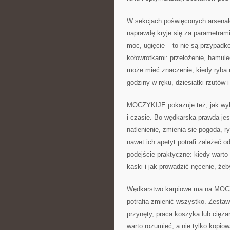
W sekcjach poświęconych arsena
naprawdę kryje się za parametrami
moc, ugięcie – to nie są przypadko
kołowrotkami: przełożenie, hamule
może mieć znaczenie, kiedy ryba r
godziny w ręku, dziesiątki rzutów i
MOCZYKIJE pokazuje też, jak wybi
i czasie. Bo wędkarska prawda jest
natlenienie, zmienia się pogoda, r
nawet ich apetyt potrafi zależeć o
podejście praktyczne: kiedy warto
kąski i jak prowadzić nęcenie, żeby
Wędkarstwo karpiowe ma na MOCZY
potrafią zmienić wszystko. Zesta
przynęty, praca koszyka lub ciężar
warto rozumieć, a nie tylko kopiow