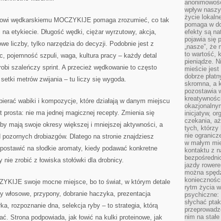
anonimowości
wpływ naszyc
życie lokaln
łowi wędkarskiemu MOCZYKIJE pomaga zrozumieć, co tak
pomaga w do
 na etykiecie. Długość wędki, ciężar wyrzutowy, akcja,
efekty są n
pojawia się 
we liczby, tylko narzędzia do decyzji. Podobnie jest z
„nasze”, że 
to wartość, k
c, pojemność szpuli, waga, kultura pracy – każdy detal
pieniądze. N
obi szaleńczy sprint. A przecież wędkowanie to często
mieście jest
dobrze płatny
 setki metrów zwijania – tu liczy się wygoda.
skromna, a 
pozostawia 
kreatywności
erać wabiki i kompozycje, które działają w danym miejscu
okazjonalny
 prosta: nie ma jednej magicznej recepty. Zmienia się
inicjatyw, o
czekania, aż
yby mają swoje okresy większej i mniejszej aktywności, a
tych, którzy
nie ogranicz
d pozornych drobiazgów. Dlatego na stronie znajdziesz
w małym mie
 postawić na słodkie aromaty, kiedy podawać konkretne
kontaktu z n
bezpośrednio
 nie zrobić z łowiska stołówki dla drobnicy.
jazdy rower
można spędz
konieczności
KIJE swoje mocne miejsce, bo to świat, w którym detale
rytm życia w
wy włosowe, przypony, dobranie haczyka, prezentacja
psychiczne:
słychać ptaki
ka, rozpoznanie dna, selekcja ryby – to strategia, którą
przeprowadz
nim na stałe
ać. Strona podpowiada, jak łowić na kulki proteinowe, jak