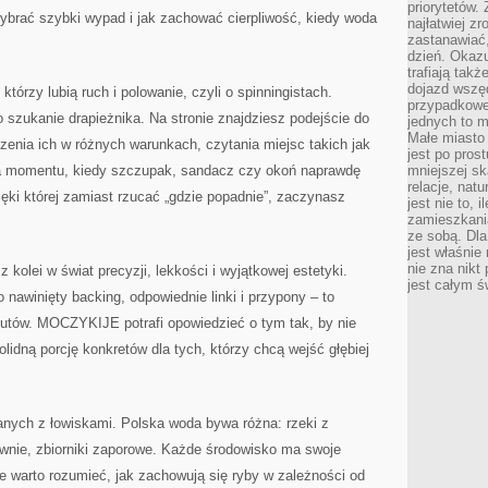
priorytetów.
wybrać szybki wypad i jak zachować cierpliwość, kiedy woda
najłatwiej z
zastanawiać,
dzień. Okazu
trafiają takż
dojazd wszę
órzy lubią ruch i polowanie, czyli o spinningistach.
przypadkowe
szukanie drapieżnika. Na stronie znajdziesz podejście do
jednych to m
Małe miasto 
enia ich w różnych warunkach, czytania miejsc takich jak
jest po pros
ia momentu, kiedy szczupak, sandacz czy okoń naprawdę
mniejszej sk
relacje, nat
ęki której zamiast rzucać „gdzie popadnie”, zaczynasz
jest nie to, 
zamieszkani
ze sobą. Dla
jest właśnie
nie zna nikt
lei w świat precyzji, lekkości i wyjątkowej estetyki.
jest całym ś
nawinięty backing, odpowiednie linki i przypony – to
zutów. MOCZYKIJE potrafi opowiedzieć o tym tak, by nie
lidną porcję konkretów dla tych, którzy chcą wejść głębiej
anych z łowiskami. Polska woda bywa różna: rzeki z
rownie, zbiorniki zaporowe. Każde środowisko ma swoje
warto rozumieć, jak zachowują się ryby w zależności od