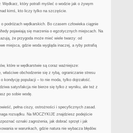
w. Wędkarz, który potrafi myśleć o wodzie jak o żywym
ad kimś, kto liczy tylko na szczęście.
y o podróżach wędkarskich. Bo czasem człowieka ciągnie
 Wtedy pojawiają się marzenia o egzotycznych miejscach. Na
ują, że przygoda może mieć wiele twarzy: od
we miejsca, gdzie woda wygląda inaczej, a ryby potrafią
tów, które w wędkarstwie są coraz ważniejsze:
, właściwe obchodzenie się z rybą, ograniczanie stresu
o kondycję populacji – to nie moda, tylko dojrzałość.
wa satysfakcja nie bierze się tylko z wyniku, ale też z
iasz po sobie wodę.
ieść, pełna ciszy, ostrożności i specyficznych zasad.
wymaga rozsądku. Na MOCZYKIJE znajdziesz podejście
ozpoznać oznaki zagrożenia, jak dobrać sprzęt i jak
kowania w warunkach, gdzie natura nie wybacza błędów.