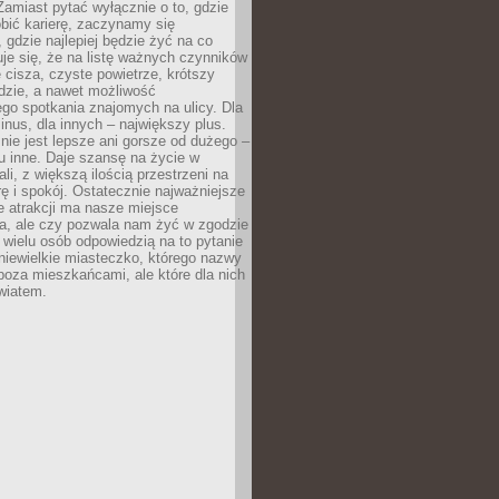
 Zamiast pytać wyłącznie o to, gdzie
robić karierę, zaczynamy się
 gdzie najlepiej będzie żyć na co
je się, że na listę ważnych czynników
e cisza, czyste powietrze, krótszy
dzie, a nawet możliwość
go spotkania znajomych na ulicy. Dla
inus, dla innych – największy plus.
nie jest lepsze ani gorsze od dużego –
tu inne. Daje szansę na życie w
ali, z większą ilością przestrzeni na
urę i spokój. Ostatecznie najważniejsze
ile atrakcji ma nasze miejsce
a, ale czy pozwala nam żyć w zgodzie
 wielu osób odpowiedzią na to pytanie
 niewielkie miasteczko, którego nazwy
 poza mieszkańcami, ale które dla nich
wiatem.