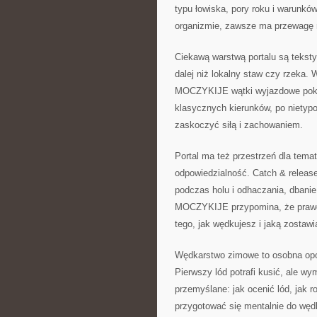
typu łowiska, pory roku i warunkó
organizmie, zawsze ma przewagę n
Ciekawą warstwą portalu są tekst
dalej niż lokalny staw czy rzeka.
MOCZYKIJE wątki wyjazdowe pokaz
klasycznych kierunków, po nietypo
zaskoczyć siłą i zachowaniem.
Portal ma też przestrzeń dla tema
odpowiedzialność. Catch & release
podczas holu i odhaczania, dbanie 
MOCZYKIJE przypomina, że prawdzi
tego, jak wędkujesz i jaką zostaw
Wędkarstwo zimowe to osobna opow
Pierwszy lód potrafi kusić, ale 
przemyślane: jak ocenić lód, jak r
przygotować się mentalnie do węd