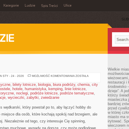
Kategorie
Ludzie
Ulice
Spis Treści
SUB
ZIE
Wielkie mia
możliwościami
WĘDKARSTWO
 STY - 24 - 2026
MOŻLIWOŚĆ KOMENTOWANIA
ZOSTAŁA
wieżowcami,
restauracji i
styczne
,
bilety lotnicze
,
biologia
,
biura podróży
,
chemia
,
city
środowisko –
ostele
,
hotele
,
humanistyka
,
kemping
,
linie lotnicze
,
dzieje”. A j
toryczne
,
noclegi
,
podróże lotnicze
,
podróże tematyczne
,
którzy świad
cje
,
wycieczki
,
zabytki
,
zwiedzanie
miasteczka j
bardziej zró
wędkarski, który powstał po to, aby łączyć hobby do
przed cywiliz
w której czł
miejsce dla osób, które kochają spokój nad brzegiem, ale
miasto ma s
. Niezależnie od tego, czy interesuje Cię spinning,
irytować. Sp
wieczorem ni
karstwo muchowe, wypady na dorsze, czy może podlodowe