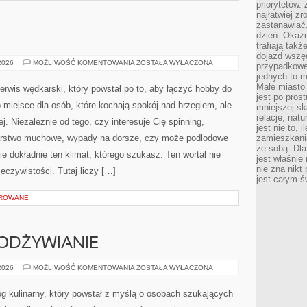
priorytetów.
najłatwiej z
zastanawiać,
dzień. Okazu
trafiają takż
dojazd wszę
WĘDKARSTWO
 2026
MOŻLIWOŚĆ KOMENTOWANIA
ZOSTAŁA WYŁĄCZONA
przypadkowe
jednych to m
Małe miasto 
wis wędkarski, który powstał po to, aby łączyć hobby do
jest po pros
miejsce dla osób, które kochają spokój nad brzegiem, ale
mniejszej sk
relacje, nat
. Niezależnie od tego, czy interesuje Cię spinning,
jest nie to, 
karstwo muchowe, wypady na dorsze, czy może podlodowe
zamieszkani
ze sobą. Dla
okładnie ten klimat, którego szukasz. Ten wortal nie
jest właśnie
nie zna nikt
eczywistości. Tutaj liczy […]
jest całym ś
OROWANE
 ODŻYWIANIE
DIETA
 2026
MOŻLIWOŚĆ KOMENTOWANIA
ZOSTAŁA WYŁĄCZONA
I
ZDROWE
ODŻYWIANIE
og kulinarny, który powstał z myślą o osobach szukających