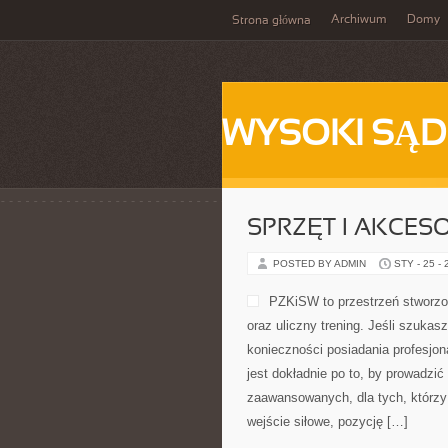
Archiwum
Domy
Strona główna
WYSOKI SĄD
SPRZĘT I AKCESO
POSTED BY ADMIN
STY - 25 -
PZKiSW to przestrzeń stworzon
oraz uliczny trening. Jeśli szuka
konieczności posiadania profesjona
jest dokładnie po to, by prowadzić
zaawansowanych, dla tych, którzy 
wejście siłowe, pozycję […]