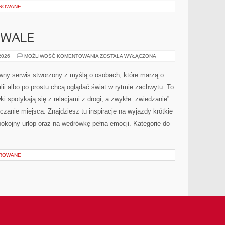
OROWANE
TIWALE
ZWYCZAJE
 2026
MOŻLIWOŚĆ KOMENTOWANIA
ZOSTAŁA WYŁĄCZONA
I
FESTIWALE
wny serwis stworzony z myślą o osobach, które marzą o
lii albo po prostu chcą oglądać świat w rytmie zachwytu. To
i spotykają się z relacjami z drogi, a zwykłe „zwiedzanie”
zanie miejsca. Znajdziesz tu inspiracje na wyjazdy krótkie
spokojny urlop oraz na wędrówkę pełną emocji. Kategorie do
OROWANE