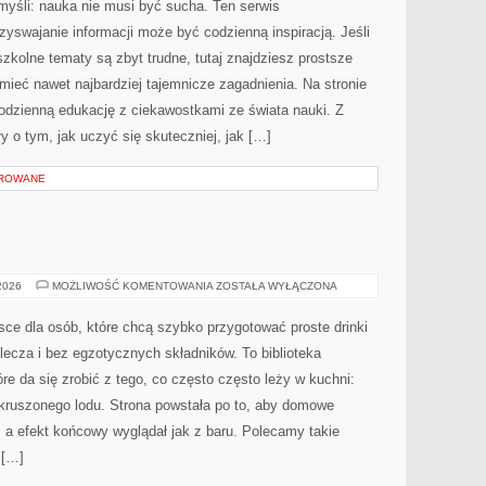
 myśli: nauka nie musi być sucha. Ten serwis
CZASIE
yswajanie informacji może być codzienną inspiracją. Jeśli
zkolne tematy są zbyt trudne, tutaj znajdziesz prostsze
mieć nawet najbardziej tajemnicze zagadnienia. Na stronie
codzienną edukację z ciekawostkami ze świata nauki. Z
ły o tym, jak uczyć się skuteczniej, jak […]
OROWANE
DOMOWY
 2026
MOŻLIWOŚĆ KOMENTOWANIA
ZOSTAŁA WYŁĄCZONA
BAR
jsce dla osób, które chcą szybko przygotować proste drinki
ecza i bez egzotycznych składników. To biblioteka
e da się zrobić z tego, co często często leży w kuchni:
kruszonego lodu. Strona powstała po to, aby domowe
 a efekt końcowy wyglądał jak z baru. Polecamy takie
 […]