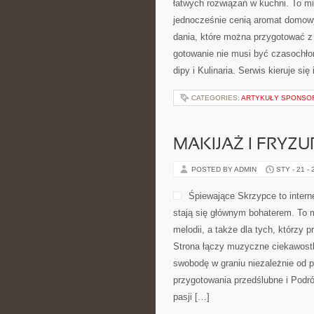
łatwych rozwiązań w kuchni. To mi
jednocześnie cenią aromat domowyc
dania, które można przygotować z
gotowanie nie musi być czasochło
dipy i Kulinaria. Serwis kieruje si
CATEGORIES:
ARTYKUŁY SPONS
MAKIJAŻ I FRYZ
POSTED BY ADMIN
STY - 21 -
Śpiewające Skrzypce to intern
stają się głównym bohaterem. To 
melodii, a także dla tych, którzy
Strona łączy muzyczne ciekawostk
swobodę w graniu niezależnie od
przygotowania przedślubne i Podró
pasji […]