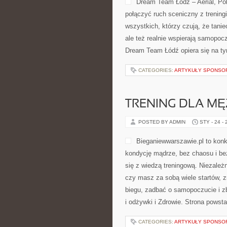
Dream Team Łódź – Aerial, Pol
połączyć ruch sceniczny z treningi
wszystkich, którzy czują, że taniec
ale też realnie wspierają samopocz
Dream Team Łódź opiera się na t
CATEGORIES:
ARTYKUŁY SPONS
TRENING DLA M
POSTED BY ADMIN
STY - 24 -
Bieganiewwarszawie.pl to konkr
kondycję mądrze, bez chaosu i be
się z wiedzą treningową. Niezależ
czy masz za sobą wiele startów, 
biegu, zadbać o samopoczucie i z
i odżywki i Zdrowie. Strona powsta
CATEGORIES:
ARTYKUŁY SPONS