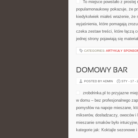
To miejsce powstało z prostej
popularnonaukowy pokazuje, że prz
kiedykolwiek miałeś wrażenie, że s
wyjaśnienia, które pomagają zrozu
czeka zestaw treści, które łączą 
jednej strony pojawiają się materia
CATEGORIES:
ARTYKUŁY SPONS
DOMOWY BAR
POSTED BY ADMIN
STY - 17 -
zrobdrinka.pl to przyjazne mie
w domu – bez profesjonalnego zapl
pomysłów na napoje mieszane, któr
mikserów, dosładzaczy, owoców i 
mieszanie smaków było intuicyjne,
kategorie jak: Koktajle sezonowe i