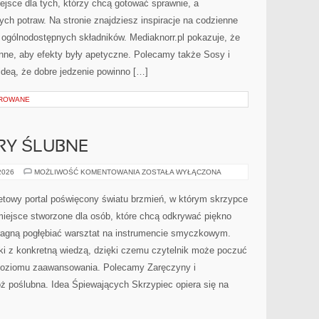
ejsce dla tych, którzy chcą gotować sprawnie, a
h potraw. Na stronie znajdziesz inspiracje na codzienne
 ogólnodostępnych składników. Mediaknorr.pl pokazuje, że
nne, aby efekty były apetyczne. Polecamy także Sosy i
ę ideą, że dobre jedzenie powinno […]
OROWANE
URY ŚLUBNE
MAKIJAŻ
 2026
MOŻLIWOŚĆ KOMENTOWANIA
ZOSTAŁA WYŁĄCZONA
I
FRYZURY
ŚLUBNE
etowy portal poświęcony światu brzmień, w którym skrzypce
miejsce stworzone dla osób, które chcą odkrywać piękno
 pragną pogłębiać warsztat na instrumencie smyczkowym.
i z konkretną wiedzą, dzięki czemu czytelnik może poczuć
 poziomu zaawansowania. Polecamy Zaręczyny i
ż poślubna. Idea Śpiewających Skrzypiec opiera się na