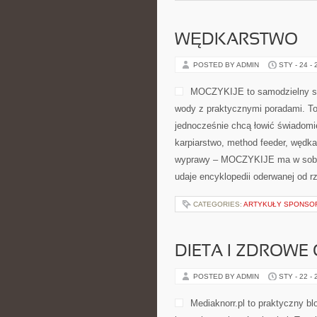
WĘDKARSTWO
POSTED BY ADMIN
STY - 24 -
MOCZYKIJE to samodzielny ser
wody z praktycznymi poradami. To 
jednocześnie chcą łowić świadomiej
karpiarstwo, method feeder, węd
wyprawy – MOCZYKIJE ma w sobie d
udaje encyklopedii oderwanej od rz
CATEGORIES:
ARTYKUŁY SPONS
DIETA I ZDROWE
POSTED BY ADMIN
STY - 22 -
Mediaknorr.pl to praktyczny bl