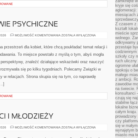
zamknięte w
OROWANE
kryje się co
aglomeracji:
miesiącach 
sprzedawczyn
WIE PSYCHICZNE
Z czasem z p
kształt loka
mieście sprz
ZWIĄZKI
 2026
MOŻLIWOŚĆ KOMENTOWANIA
ZOSTAŁA WYŁĄCZONA
wolnego. Zam
A
ZDROWIE
odkrywamy po
PSYCHICZNE
a przestrzeń dla kobiet, które chcą poukładać temat relacji i
przestaje by
codziennym 
dawania. To miejsce powstało z myślą o tym, abyś mogła
szkoły czy n
ruch uliczny
j perspektywy, znaleźć działające wskazówki oraz nauczyć
ogromne ułat
 rozmywała się po kilku tygodniach. Polecamy Związki w
spokoju o be
małego mias
ty w relacjach. Strona skupia się na tym, co naprawdę
z ambicji. Ro
[…]
zawodów mo
na świecie. 
konsultanci
OROWANE
czują się na
stabilne łąc
lokalne bizn
całym kraju
CI I MŁODZIEŻY
prowadzony
czy platfor
się w małym
TANIEC
 2026
MOŻLIWOŚĆ KOMENTOWANIA
ZOSTAŁA WYŁĄCZONA
wynajętym b
DLA
DZIECI
miasto ma t
I