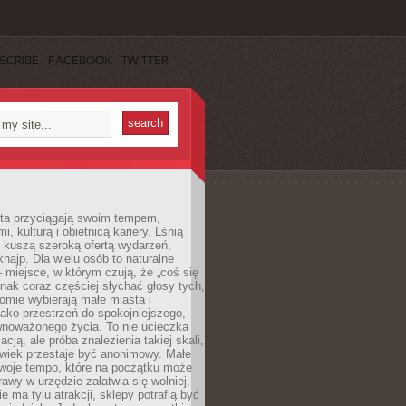
SCRIBE
FACEBOOK
TWITTER
sta przyciągają swoim tempem,
, kulturą i obietnicą kariery. Lśnią
 kuszą szeroką ofertą wydarzeń,
 knajp. Dla wielu osób to naturalne
 miejsce, w którym czują, że „coś się
ednak coraz częściej słychać głosy tych,
omie wybierają małe miasta i
ako przestrzeń do spokojniejszego,
wnoważonego życia. To nie ucieczka
acją, ale próba znalezienia takiej skali,
owiek przestaje być anonimowy. Małe
woje tempo, które na początku może
rawy w urzędzie załatwia się wolniej,
e ma tylu atrakcji, sklepy potrafią być