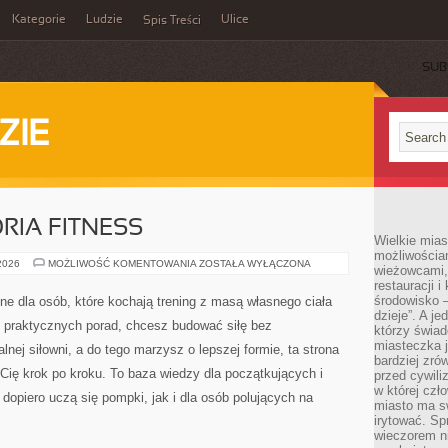
Kategorie
Ludzie
Ulice
Spis Treści
SUB
ZIE
RIA FITNESS
Wielkie mia
możliwościami
SPRZĘT
 2026
MOŻLIWOŚĆ KOMENTOWANIA
ZOSTAŁA WYŁĄCZONA
wieżowcami,
I
restauracji i
AKCESORIA
FITNESS
środowisko –
e dla osób, które kochają trening z masą własnego ciała
dzieje”. A j
sz praktycznych porad, chcesz budować siłę bez
którzy świad
miasteczka j
lnej siłowni, a do tego marzysz o lepszej formie, ta strona
bardziej zró
 Cię krok po kroku. To baza wiedzy dla początkujących i
przed cywiliz
w której czł
dopiero uczą się pompki, jak i dla osób polujących na
miasto ma s
irytować. Sp
wieczorem ni