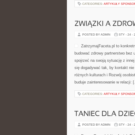
CATEGORIES:
ARTYKUŁY SPONS
ZWIĄZKI A ZDRO
POSTED BY ADMIN
STY - 24 -
ZatrzymajFaceta.pl to konkretn
budować zdrowy partnerstwo bez u
spojrzeć na swoją sytuację z inne
się dogadywać tak, by kontakt nie
różnych kulturach i Rozwój osobis
buduje zainteresowanie w relacji: 
CATEGORIES:
ARTYKUŁY SPONS
TANIEC DLA DZIE
POSTED BY ADMIN
STY - 24 -