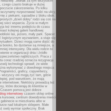
 niedzielę. Jednak za tym wszystkim
ś, czego często brakuje w dużej
 poczucie zakorzenienia. Po kilku
zaczynamy rozpoznawać ludzi na ulicy,
ię z piekarni, sąsiadów z bloku obok.
rostych „dzień dobry” rodzi się coś na
lnej sieci wsparcia. Życie w małym
yja też innemu podejściu do czasu
iast kolejnej galerii handlowej
bliski las, jezioro, mały park. Spacer
ć logistycznym wyzwaniem, a staje się
rytuałem. Dzieci mogą same dojść do
a boisko, bo dystanse są mniejsze, a
 mniej intensywny. Dla wielu rodzin to
wienie w organizacji dnia i źródło
zpieczeństwo najbliższych. Praca z
ta coraz rzadziej oznacza rezygnację
zwój technologii sprawił, że wiele
żna wykonywać z dowolnego miejsca
Programiści, graficy, copywriterzy,
 – wszyscy oni mogą żyć tam, gdzie
jlepiej, pod warunkiem, że mają
ze internetowe. Niektórzy prowadzą też
esy, które docierają do klientów w
. Czasem pomocą jest dobrze
blog internetowy
czasem sklep online
ma kursowa; centrum dowodzenia mieści
 gabinecie w mieszkaniu albo w
iurze nad lokalnym sklepem. Małe
eż swój wymiar społeczny. Brak