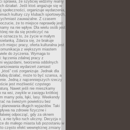
 sprawia, że szybciej widzimy realny
h działań. Jeśli ktoś angażuje się w
ej społeczności, organizuje wydarzenia,
mach kultury czy klubach sportowych,
atychmiast zauważalne. Z czasem
poczucie, że to miejsce naprawdę jest
mamy na nie wpływ. Dla wielu osób jest
tórej nie da się przeliczyć na
ie oznacza to, że życie w małym
 sielanką. Zdarza się, że brakuje
ch miejsc pracy, oferta kulturalna jest
komunikacja z większym miastem
wiele do życzenia. Wymaga to
: łączenia zdalnej pracy z
mi wyjazdami, tworzenia oddolnych
rganizowania wydarzeń zamiast
 „ktoś” coś zorganizuje. Jednak dla
 lubią działać, może to być szansa, a
enie. Jedną z najcenniejszych rzeczy
ście jest możliwość częstego
aturą. Nawet jeśli nie mieszkamy
 na wsi, zwykle w zasięgu krótkiej
em mamy pola, łąki, lasy. Weekendy
ać na świeżym powietrzu bez
 planowania długich wyjazdów. Taki
pływa na zdrowie fizyczne i
 łatwiej odpocząć, gdy za oknem
, a nie tylko ruch uliczny. Decyzja o
ce do małego miasta lub pozostaniu w
 to często efekt wewnętrznej zmiany