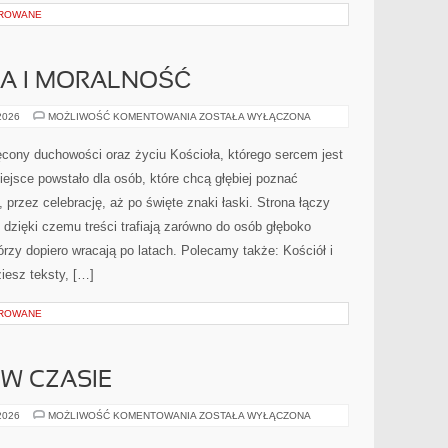
OROWANE
KA I MORALNOŚĆ
KATOLICKA
 2026
MOŻLIWOŚĆ KOMENTOWANIA
ZOSTAŁA WYŁĄCZONA
ETYKA
I
MORALNOŚĆ
ęcony duchowości oraz życiu Kościoła, którego sercem jest
iejsce powstało dla osób, które chcą głębiej poznać
 przez celebrację, aż po święte znaki łaski. Strona łączy
 dzięki czemu treści trafiają zarówno do osób głęboko
órzy dopiero wracają po latach. Polecamy także: Kościół i
iesz teksty, […]
OROWANE
 W CZASIE
CZAS
 2026
MOŻLIWOŚĆ KOMENTOWANIA
ZOSTAŁA WYŁĄCZONA
I
PODRÓŻE
W