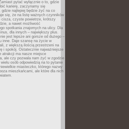
 Zamiast pytać wyłącznie o to, gdzie
robić karierę, zaczynamy się
 gdzie najlepiej będzie żyć na co
je się, że na listę ważnych czynników
e cisza, czyste powietrze, krótszy
dzie, a nawet możliwość
go spotkania znajomych na ulicy. Dla
inus, dla innych – największy plus.
nie jest lepsze ani gorsze od dużego –
tu inne. Daje szansę na życie w
ali, z większą ilością przestrzeni na
urę i spokój. Ostatecznie najważniejsze
ile atrakcji ma nasze miejsce
a, ale czy pozwala nam żyć w zgodzie
 wielu osób odpowiedzią na to pytanie
 niewielkie miasteczko, którego nazwy
 poza mieszkańcami, ale które dla nich
wiatem.