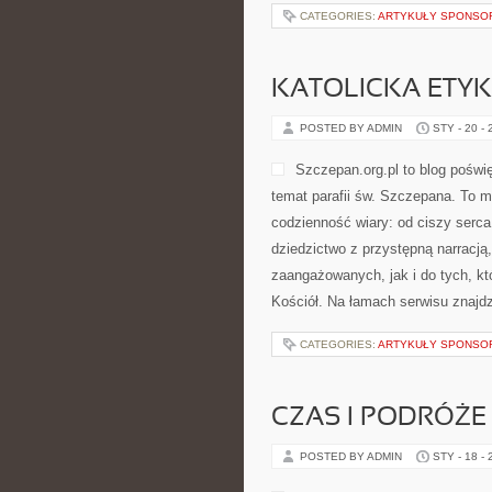
CATEGORIES:
ARTYKUŁY SPONS
KATOLICKA ETY
POSTED BY ADMIN
STY - 20 -
Szczepan.org.pl to blog poświ
temat parafii św. Szczepana. To m
codzienność wiary: od ciszy serca,
dziedzictwo z przystępną narracją,
zaangażowanych, jak i do tych, kt
Kościół. Na łamach serwisu znajdz
CATEGORIES:
ARTYKUŁY SPONS
CZAS I PODRÓŻE
POSTED BY ADMIN
STY - 18 -