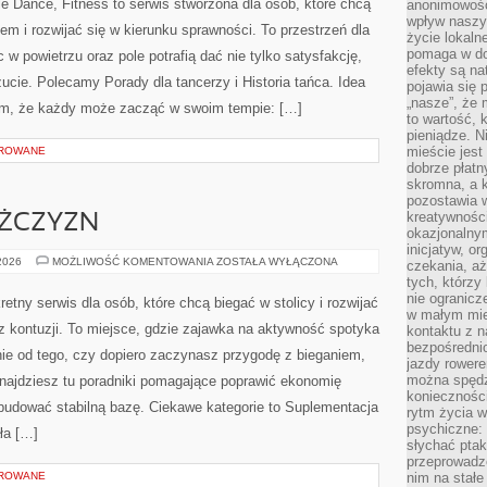
e Dance, Fitness to serwis stworzona dla osób, które chcą
anonimowości
MŁODZIEŻY
wpływ naszyc
em i rozwijać się w kierunku sprawności. To przestrzeń dla
życie lokaln
pomaga w do
 w powietrzu oraz pole potrafią dać nie tylko satysfakcję,
efekty są n
ucie. Polecamy Porady dla tancerzy i Historia tańca. Idea
pojawia się 
„nasze”, że 
ym, że każdy może zacząć w swoim tempie: […]
to wartość, k
pieniądze. N
mieście jest
OROWANE
dobrze płatny
skromna, a 
pozostawia 
kreatywności
ĘŻCZYZN
okazjonalny
inicjatyw, o
TRENING
 2026
MOŻLIWOŚĆ KOMENTOWANIA
ZOSTAŁA WYŁĄCZONA
czekania, aż
DLA
tych, którzy
MĘŻCZYZN
nie ogranicz
etny serwis dla osób, które chcą biegać w stolicy i rozwijać
w małym mie
z kontuzji. To miejsce, gdzie zajawka na aktywność spotyka
kontaktu z n
bezpośrednio
nie od tego, czy dopiero zaczynasz przygodę z bieganiem,
jazdy rower
można spędz
znajdziesz tu poradniki pomagające poprawić ekonomię
konieczności
budować stabilną bazę. Ciekawe kategorie to Suplementacja
rytm życia w
psychiczne:
ła […]
słychać ptaki
przeprowadz
OROWANE
nim na stałe