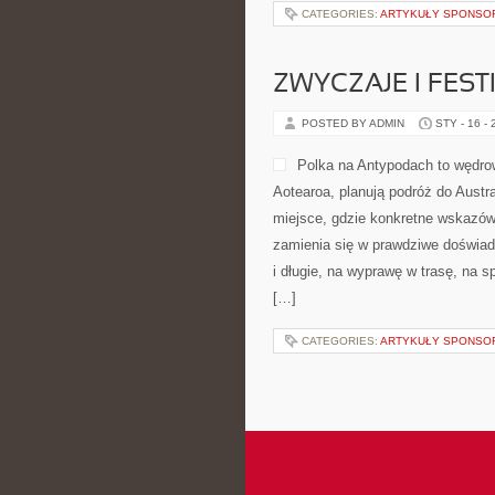
CATEGORIES:
ARTYKUŁY SPONS
ZWYCZAJE I FES
POSTED BY ADMIN
STY - 16 -
Polka na Antypodach to wędro
Aotearoa, planują podróż do Austra
miejsce, gdzie konkretne wskazówk
zamienia się w prawdziwe doświadc
i długie, na wyprawę w trasę, na 
[…]
CATEGORIES:
ARTYKUŁY SPONS