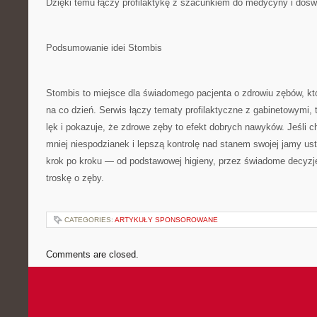
Dzięki temu łączy profilaktykę z szacunkiem do medycyny i dośw
Podsumowanie idei Stombis
Stombis to miejsce dla świadomego pacjenta o zdrowiu zębów, k
na co dzień. Serwis łączy tematy profilaktyczne z gabinetowymi,
lęk i pokazuje, że zdrowe zęby to efekt dobrych nawyków. Jeśli 
mniej niespodzianek i lepszą kontrolę nad stanem swojej jamy us
krok po kroku — od podstawowej higieny, przez świadome decyzj
troskę o zęby.
CATEGORIES:
ARTYKUŁY SPONSOROWANE
Comments are closed.