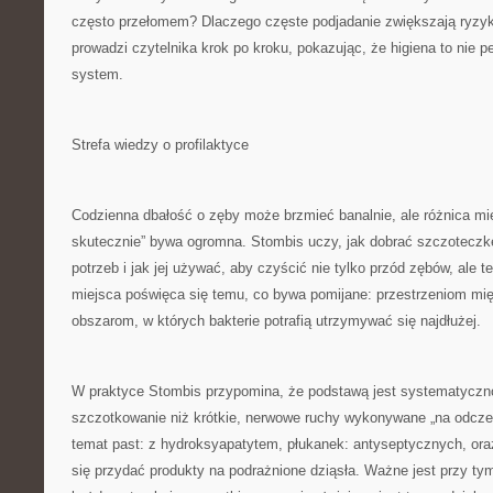
często przełomem? Dlaczego częste podjadanie zwiększają ryzy
prowadzi czytelnika krok po kroku, pokazując, że higiena to nie pe
system.
Strefa wiedzy o profilaktyce
Codzienna dbałość o zęby może brzmieć banalnie, ale różnica mi
skutecznie” bywa ogromna. Stombis uczy, jak dobrać szczoteczk
potrzeb i jak jej używać, aby czyścić nie tylko przód zębów, ale 
miejsca poświęca się temu, co bywa pomijane: przestrzeniom mi
obszarom, w których bakterie potrafią utrzymywać się najdłużej.
W praktyce Stombis przypomina, że podstawą jest systematyczn
szczotkowanie niż krótkie, nerwowe ruchy wykonywane „na odcze
temat past: z hydroksyapatytem, płukanek: antyseptycznych, ora
się przydać produkty na podrażnione dziąsła. Ważne jest przy ty