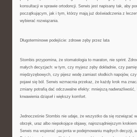
konsultacji w sprawie ortodoncji. Serwis jest napisany tak, aby
początkującym, jak i tym, którzy mają już doświadczenia z lecze
wybierać rozwiązania.
Długoterminowe podejście: zdrowe zęby przez lata
Stombis przypomina, że stomatologia to maraton, nie sprint. Zdro
małych decyzjach: w tym, czy myjesz zęby dokładnie, czy pamię
międzyzębowych, czy pijesz wodę zamiast słodkich napojów, czy 
pojawi się ból. Serwis wzmacnia przekaz, że każdy krok ma znacz
zmiany potrafią dać odczuwalne efekty: mniejszą nadwrażliwość,
krwawienia dziąseł i większy komfort.
Jednocześnie Stombis nie udaje, że wszystko da się rozwiązać w
obrzęk, uraz albo niepokojące objawy, najrozsądniejszym krokiem j
Serwis ma wspierać pacjenta w podejmowaniu mądrych decyzji, a