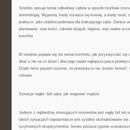
Stombis opisuje temat odbudowy zębów w sposób możliwie zrozum
terminologią. Wyjaśnia, kiedy rozważa się koronę, a kiedy most, 
praktyce: jako stabilna podstawa dla brakującego zęba. Zwraca u
planowanie: stan kości, zdrowie dziąseł, higiena, oraz realne ocz
kosztów.
W serwisie pojawia się też temat komfortu: jak przyzwyczaić się 
dbać o nie na co dzień i dlaczego nawet najlepsza praca protetyc
Dzięki temu pacjent rozumie, że protetyka to nie „koniec historii”,
zdrowie.
Sytuacje nagłe i ból zęba: jak reagować mądrze
Jednym z najbardziej stresujących momentów jest nagły ból lub u
takich sytuacjach najważniejsze jest szybkie skontaktowanie się 
ryzykownych eksperymentów. Serwis porusza typowe scenariusze: