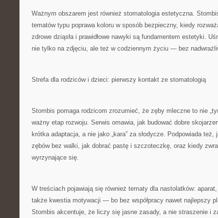
Ważnym obszarem jest również stomatologia estetyczna. Stombis
tematów typu poprawa koloru w sposób bezpieczny, kiedy rozważa
zdrowe dziąsła i prawidłowe nawyki są fundamentem estetyki. U
nie tylko na zdjęciu, ale też w codziennym życiu — bez nadwrażliw
Strefa dla rodziców i dzieci: pierwszy kontakt ze stomatologią
Stombis pomaga rodzicom zrozumieć, że zęby mleczne to nie „t
ważny etap rozwoju. Serwis omawia, jak budować dobre skojarzen
krótka adaptacja, a nie jako „kara” za słodycze. Podpowiada też,
zębów bez walki, jak dobrać pastę i szczoteczkę, oraz kiedy zw
wyrzynające się.
W treściach pojawiają się również tematy dla nastolatków: aparat, 
także kwestia motywacji — bo bez współpracy nawet najlepszy pl
Stombis akcentuje, że liczy się jasne zasady, a nie straszenie i 