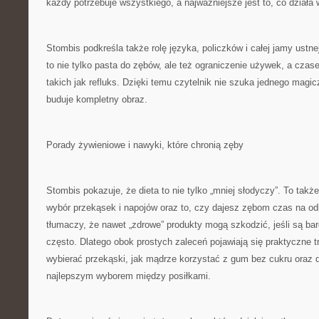
każdy potrzebuje wszystkiego, a najważniejsze jest to, co działa 
Stombis podkreśla także rolę języka, policzków i całej jamy ustne
to nie tylko pasta do zębów, ale też ograniczenie używek, a cza
takich jak refluks. Dzięki temu czytelnik nie szuka jednego magic
buduje kompletny obraz.
Porady żywieniowe i nawyki, które chronią zęby
Stombis pokazuje, że dieta to nie tylko „mniej słodyczy”. To także
wybór przekąsek i napojów oraz to, czy dajesz zębom czas na o
tłumaczy, że nawet „zdrowe” produkty mogą szkodzić, jeśli są b
często. Dlatego obok prostych zaleceń pojawiają się praktyczne trik
wybierać przekąski, jak mądrze korzystać z gum bez cukru oraz 
najlepszym wyborem między posiłkami.