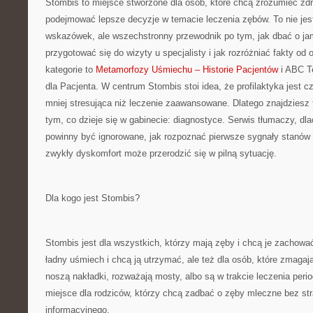
Stombis to miejsce stworzone dla osób, które chcą zrozumieć zdr
podejmować lepsze decyzje w temacie leczenia zębów. To nie jest
wskazówek, ale wszechstronny przewodnik po tym, jak dbać o jam
przygotować się do wizyty u specjalisty i jak rozróżniać fakty od
kategorie to
Metamorfozy Uśmiechu – Historie Pacjentów
i ABC Te
dla Pacjenta. W centrum Stombis stoi idea, że profilaktyka jest cz
mniej stresująca niż leczenie zaawansowane. Dlatego znajdziesz tu
tym, co dzieje się w gabinecie: diagnostyce. Serwis tłumaczy, dl
powinny być ignorowane, jak rozpoznać pierwsze sygnały stanów 
zwykły dyskomfort może przerodzić się w pilną sytuację.
Dla kogo jest Stombis?
Stombis jest dla wszystkich, którzy mają zęby i chcą je zachować
ładny uśmiech i chcą ją utrzymać, ale też dla osób, które zmagaj
noszą nakładki, rozważają mosty, albo są w trakcie leczenia peri
miejsce dla rodziców, którzy chcą zadbać o zęby mleczne bez st
informacyjnego.