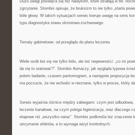
Dużo uwagi poświęca się też nawykom, które działają w tle: nocne
zgrzytanie. Stombis opisuje, że bruksizm to nie tylko „starta powi
bóle głowy. W takich sytuacjach serwis kieruje uwagę na sens kons
typu diagnostyka stawu skroniowo-żuchwowego.
Tematy gabinetowe: od przeglądu do planu leczenia
Wiele osób boi się nie tylko bólu, ale też niepewności: „co mi powi
da się to uratować?”. Stombis tłumaczy, jak wygląda typowa ście
potem badanie, czasem pantomogram, a następnie propozycja lec
ma poczucie, że nie wchodzi w nieznane, tylko w proces, który da
Serwis wyjaśnia różnice między zabiegami: czym jest odbudowa, 
leczenie kanałowe, na czym polega higienizacja, oraz dlaczego cz
etapowe niż „wszystko naraz”. Stombis podkreśla też znaczenie kon
utrzymanie efektów, a to wymaga wizyt kontrolnych.