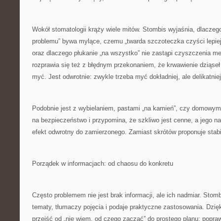
Wokół stomatologii krąży wiele mitów. Stombis wyjaśnia, dlaczego 
problemu” bywa mylące, czemu „twarda szczoteczka czyści lepiej
oraz dlaczego płukanie „na wszystko” nie zastąpi czyszczenia m
rozprawia się też z błędnym przekonaniem, że krwawienie dziąseł
myć. Jest odwrotnie: zwykle trzeba myć dokładniej, ale delikatniej
Podobnie jest z wybielaniem, pastami „na kamień”, czy domowym
na bezpieczeństwo i przypomina, że szkliwo jest cenne, a jego n
efekt odwrotny do zamierzonego. Zamiast skrótów proponuje stabi
Porządek w informacjach: od chaosu do konkretu
Często problemem nie jest brak informacji, ale ich nadmiar. Stombis
tematy, tłumaczy pojęcia i podaje praktyczne zastosowania. Dzię
przejść od „nie wiem, od czego zacząć” do prostego planu: popraw