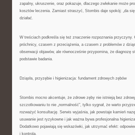
zapalny, ukruszenie, oraz pokazuje, dlaczego zwlekanie może pr
kosztów leczenia. Zamiast straszyć, Stombis daje spokój: „da się 
działać.
W treściach podkreśla się też znaczenie rozpoznania przyczyny
próchnicy, czasem z przeciążenia, a czasem z problemów z dzią
obserwacji objawów, ale równocześnie przypomina, że diagnozę st
podstawie badania.
Dziąsła, przyzębie i higienizacja: fundament zdrowych zębów
Stombis mocno akcentuje, że zdrowe zęby nie istnieją bez zdrowy
szczotkowaniu to nie „normalność”, tylko sygnał, że warto przyjrz
rozważyć konsultację. Serwis wyjaśnia, jak powstaje kamień naz
usuwanie jest ryzykowne i jak ważna bywa profesjonalna higieniza
Dodatkowo pojawiają się wskazówki, jak utrzymać efekt: odpowie
i kontrola.