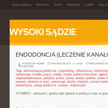
Archiwum
Domy
Kategorie
Ludzie
Strona główna
Spis Tr
WYSOKI SĄDZIE
ENDODONCJA (LECZENIE KANAŁ
POSTED BY ADMIN
POSTED ON STY - 4 - 2026
MOŻLIWOŚĆ K
WYŁĄCZONA
Tagi:
administracja publiczna
,
copywriting
,
influencerzy
,
informacj
reklamowe
,
kodeks pracy
,
media
,
media społecznościowe
,
ogłosz
zagospodarowania
,
polityka
,
prasa
,
prawo
,
prawo cywilne
,
prawo 
prawne
,
reklama w sieci
,
samorząd
,
służby miejskie
,
social media
urbanistyka
,
usługi publiczne
,
ustawy
,
wiadomości
STOMBIS – dentysta i opieka nad zębami w praktyce oraz w por