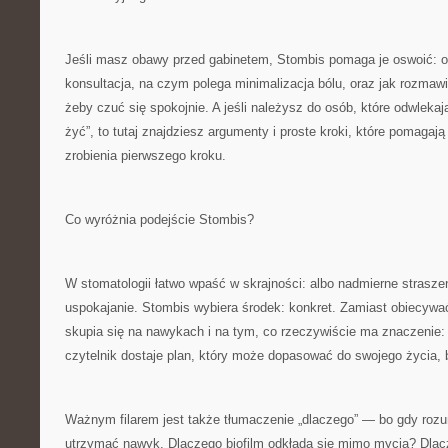
Jeśli masz obawy przed gabinetem, Stombis pomaga je oswoić: op
konsultacja, na czym polega minimalizacja bólu, oraz jak rozmaw
żeby czuć się spokojnie. A jeśli należysz do osób, które odwlekają
żyć”, to tutaj znajdziesz argumenty i proste kroki, które pomagają
zrobienia pierwszego kroku.
Co wyróżnia podejście Stombis?
W stomatologii łatwo wpaść w skrajności: albo nadmierne strasze
uspokajanie. Stombis wybiera środek: konkret. Zamiast obiecywa
skupia się na nawykach i na tym, co rzeczywiście ma znaczenie: 
czytelnik dostaje plan, który może dopasować do swojego życia, b
Ważnym filarem jest także tłumaczenie „dlaczego” — bo gdy roz
utrzymać nawyk. Dlaczego biofilm odkłada się mimo mycia? Dlac