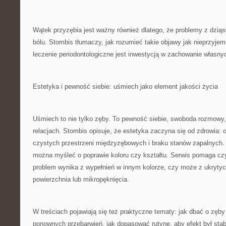
Wątek przyzębia jest ważny również dlatego, że problemy z dziąsł
bólu. Stombis tłumaczy, jak rozumieć takie objawy jak nieprzyje
leczenie periodontologiczne jest inwestycją w zachowanie własny
Estetyka i pewność siebie: uśmiech jako element jakości życia
Uśmiech to nie tylko zęby. To pewność siebie, swoboda rozmowy,
relacjach. Stombis opisuje, że estetyka zaczyna się od zdrowia: o
czystych przestrzeni międzyzębowych i braku stanów zapalnych.
można myśleć o poprawie koloru czy kształtu. Serwis pomaga czy
problem wynika z wypełnień w innym kolorze, czy może z ukrytych
powierzchnia lub mikropęknięcia.
W treściach pojawiają się też praktyczne tematy: jak dbać o zęby 
ponownych przebarwień, jak dopasować rutynę, aby efekt był stab