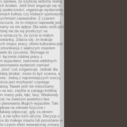
 sprawia, że szybciej widzimy realny
h działań. Jeśli ktoś angażuje się w
ej społeczności, organizuje wydarzenia,
mach kultury czy klubach sportowych,
atychmiast zauważalne. Z czasem
poczucie, że to miejsce naprawdę jest
mamy na nie wpływ. Dla wielu osób jest
tórej nie da się przeliczyć na
ie oznacza to, że życie w małym
 sielanką. Zdarza się, że brakuje
ch miejsc pracy, oferta kulturalna jest
komunikacja z większym miastem
wiele do życzenia. Wymaga to
: łączenia zdalnej pracy z
mi wyjazdami, tworzenia oddolnych
rganizowania wydarzeń zamiast
 „ktoś” coś zorganizuje. Jednak dla
 lubią działać, może to być szansa, a
enie. Jedną z najcenniejszych rzeczy
ście jest możliwość częstego
aturą. Nawet jeśli nie mieszkamy
 na wsi, zwykle w zasięgu krótkiej
em mamy pola, łąki, lasy. Weekendy
ać na świeżym powietrzu bez
 planowania długich wyjazdów. Taki
pływa na zdrowie fizyczne i
 łatwiej odpocząć, gdy za oknem
, a nie tylko ruch uliczny. Decyzja o
ce do małego miasta lub pozostaniu w
 to często efekt wewnętrznej zmiany