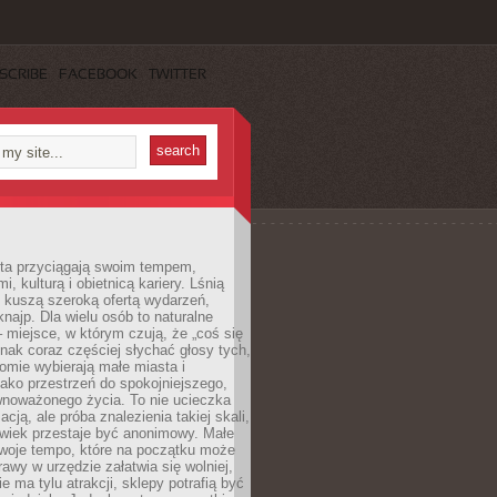
SCRIBE
FACEBOOK
TWITTER
sta przyciągają swoim tempem,
, kulturą i obietnicą kariery. Lśnią
 kuszą szeroką ofertą wydarzeń,
 knajp. Dla wielu osób to naturalne
 miejsce, w którym czują, że „coś się
ednak coraz częściej słychać głosy tych,
omie wybierają małe miasta i
ako przestrzeń do spokojniejszego,
wnoważonego życia. To nie ucieczka
acją, ale próba znalezienia takiej skali,
owiek przestaje być anonimowy. Małe
woje tempo, które na początku może
rawy w urzędzie załatwia się wolniej,
e ma tylu atrakcji, sklepy potrafią być