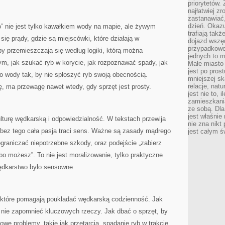
priorytetów.
najłatwiej z
zastanawiać,
dzień. Okazu
o” nie jest tylko kawałkiem wody na mapie, ale żywym
trafiają takż
ię prądy, gdzie są miejscówki, które działają w
dojazd wszę
przypadkowe
by przemieszczają się według logiki, którą można
jednych to m
tym, jak szukać ryb w korycie, jak rozpoznawać spady, jak
Małe miasto 
jest po pros
 do wody tak, by nie spłoszyć ryb swoją obecnością.
mniejszej sk
relacje, nat
, ma przewagę nawet wtedy, gdy sprzęt jest prosty.
jest nie to, 
zamieszkani
ze sobą. Dla
jest właśnie
ulturę wędkarską i odpowiedzialność. W tekstach przewija
nie zna nikt
 bez tego cała pasja traci sens. Ważne są zasady mądrego
jest całym ś
ograniczać niepotrzebne szkody, oraz podejście „zabierz
, bo możesz”. To nie jest moralizowanie, tylko praktyczne
wędkarstwo było sensowne.
i, które pomagają poukładać wędkarską codzienność. Jak
 nie zapomnieć kluczowych rzeczy. Jak dbać o sprzęt, by
owe problemy, takie jak przetarcia, spadanie ryb w trakcie