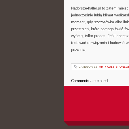
Nadorsze-haller.pl to zatem miejsc
jednocześnie lubią klimat wędkarsk
moment, gdy szczytówka albo link
przestrzeń, która pomaga łowić św
wyścig, tylko proces. Jeśli chcesz
testować rozwiązania i budować wł
poza nią.
CATEGORIES:
ARTYKUŁY SPONS
Comments are closed.