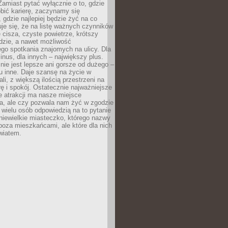
 Zamiast pytać wyłącznie o to, gdzie
robić karierę, zaczynamy się
 gdzie najlepiej będzie żyć na co
je się, że na listę ważnych czynników
e cisza, czyste powietrze, krótszy
dzie, a nawet możliwość
go spotkania znajomych na ulicy. Dla
inus, dla innych – największy plus.
nie jest lepsze ani gorsze od dużego –
tu inne. Daje szansę na życie w
ali, z większą ilością przestrzeni na
urę i spokój. Ostatecznie najważniejsze
ile atrakcji ma nasze miejsce
a, ale czy pozwala nam żyć w zgodzie
 wielu osób odpowiedzią na to pytanie
 niewielkie miasteczko, którego nazwy
 poza mieszkańcami, ale które dla nich
wiatem.