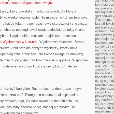
zamknięte w
ażenie kuchni
,
wyposażenie wnętrz
kryje się co
aglomeracji:
ędkarzy, który powstał z myślą o osobach, dla których
miesiącach 
sprzedawczyn
 tylko weekendowym hobby. To miejsce, w którym terenowe
Z czasem z p
, a każdy tekst ma pomagać łowić skuteczniej i z większą
kształt loka
mieście sprz
cji, chcesz uporządkować swoje podejście do taktyki, albo
wolnego. Zam
odkrywamy po
rybach i wędkarskich realiach, znajdziesz tu solidne
przestaje by
to
Wędkarstwo w kulturze
i Wędkarstwo muchowe. Strona
codziennym 
szkoły czy n
erwsze kroki oraz dla obytych wędkarzy, którzy lubią
ruch uliczny
łopatologiczne przykłady, inni zwrócą uwagę na drobiazg,
ogromne ułat
spokoju o be
dejdzie do przynęty, czy tylko zniknie w głębinie. Wspólnym
małego mias
z ambicji. Ro
podejście, w którym liczy się nie tylko „co”, ale też
zawodów mo
na świecie. 
konsultanci
czują się na
stabilne łąc
lokalne bizn
fi też być kapryśne. Raz trafiasz na dobrą fazę, innym
całym kraju
letne zero brań. Dlatego na nadorsze-haller.pl nacisk
prowadzony
czy platfor
pisy dotyczą tego, jak dopasować się do ciśnienia, jak
się w małym
ować, gdy ryby zachowują się inaczej niż zwykle. To
wynajętym b
miasto ma t
lko kopiowania schematów.