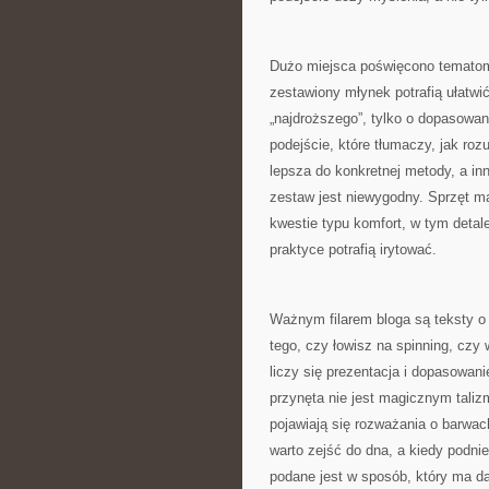
Dużo miejsca poświęcono tematom
zestawiony młynek potrafią ułatwić
„najdroższego”, tylko o dopasowani
podejście, które tłumaczy, jak ro
lepsza do konkretnej metody, a inn
zestaw jest niewygodny. Sprzęt ma
kwestie typu komfort, w tym detale
praktyce potrafią irytować.
Ważnym filarem bloga są teksty o
tego, czy łowisz na spinning, czy 
liczy się prezentacja i dopasowani
przynęta nie jest magicznym taliz
pojawiają się rozważania o barwac
warto zejść do dna, a kiedy podn
podane jest w sposób, który ma d