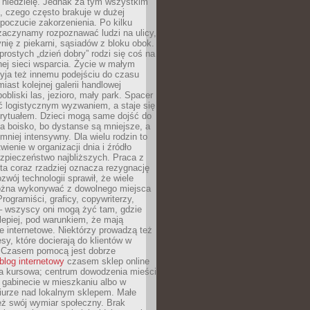
 niedzielę. Jednak za tym wszystkim
ś, czego często brakuje w dużej
 poczucie zakorzenienia. Po kilku
zaczynamy rozpoznawać ludzi na ulicy,
ię z piekarni, sąsiadów z bloku obok.
rostych „dzień dobry” rodzi się coś na
lnej sieci wsparcia. Życie w małym
yja też innemu podejściu do czasu
iast kolejnej galerii handlowej
bliski las, jezioro, mały park. Spacer
ć logistycznym wyzwaniem, a staje się
rytuałem. Dzieci mogą same dojść do
a boisko, bo dystanse są mniejsze, a
 mniej intensywny. Dla wielu rodzin to
wienie w organizacji dnia i źródło
zpieczeństwo najbliższych. Praca z
ta coraz rzadziej oznacza rezygnację
zwój technologii sprawił, że wiele
żna wykonywać z dowolnego miejsca
Programiści, graficy, copywriterzy,
 – wszyscy oni mogą żyć tam, gdzie
jlepiej, pod warunkiem, że mają
ze internetowe. Niektórzy prowadzą też
esy, które docierają do klientów w
. Czasem pomocą jest dobrze
blog internetowy
czasem sklep online
ma kursowa; centrum dowodzenia mieści
 gabinecie w mieszkaniu albo w
iurze nad lokalnym sklepem. Małe
eż swój wymiar społeczny. Brak