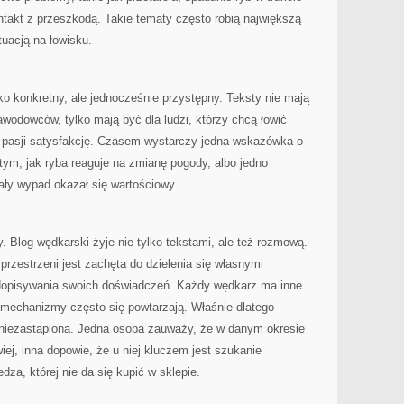
ntakt z przeszkodą. Takie tematy często robią największą
tuacją na łowisku.
ko konkretny, ale jednocześnie przystępny. Teksty nie mają
awodowców, tylko mają być dla ludzi, którzy chcą łowić
 z pasji satysfakcję. Czasem wystarczy jedna wskazówka o
tym, jak ryba reaguje na zmianę pogody, albo jedno
cały wypad okazał się wartościowy.
. Blog wędkarski żyje nie tylko tekstami, ale też rozmową.
przestrzeni jest zachęta do dzielenia się własnymi
 dopisywania swoich doświadczeń. Każdy wędkarz ma inne
le mechanizmy często się powtarzają. Właśnie dlatego
niezastąpiona. Jedna osoba zauważy, że w danym okresie
iej, inna dopowie, że u niej kluczem jest szukanie
dza, której nie da się kupić w sklepie.