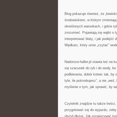
Blog pokazuje również, że „łowisk
środowiskiem, w którym zmieniają s
określonych warunkach, i gdzie ry
zrozumieć. Pojawiają się wątki o 
interpretować blaty, i jak podejść
Wędkarz, który umie „czytać” wodę
Nadorsze-haller.pl stawia też na k
się szacunek do ryb i do wody, bo
podbierania, dobór kotwic tak, by 
tyle, ile potrzebujesz”, a nie „weź
myślenie o tym, jak sprawić, by 
Czytelnik znajdzie tu także treśc
przygotować się do wyjazdu, żeby
służył dłużej. Jak rozwiązywać typ