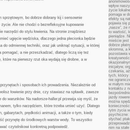
anonimowości
wpływ naszyc
życie lokaln
pomaga w do
 sprzętowym, bo dobrze dobrany kij i sensownie
efekty są n
pojawia się 
 życie. Ale nie chodzi o bezrefleksyjne kupowanie
„nasze”, że 
e narzędzi do stylu łowienia. Na stronie znajdziesz
to wartość, k
pieniądze. N
zumieć ugięcie wędziska, dlaczego jedna plecionka będzie
mieście jest
dobrze płatny
a do odmiennej techniki, oraz jak uniknąć sytuacji, w której
skromna, a 
 pomagać, a nie przeszkadzać, dlatego liczą się też
pozostawia 
kreatywności
, które na pierwszy rzut oka wydają się drobne, a w
okazjonalny
inicjatyw, o
czekania, aż
tych, którzy
nie ogranicz
w małym mie
 przynętach i sposobach ich prowadzenia. Niezależnie od
kontaktu z n
wolisz łowienie przy dnie, czy stawiasz na spławik, zawsze
bezpośrednio
jazdy rower
e do warunków. Na nadorsze-haller.pl przewija się myśl, że
można spędz
manem, tylko narzędziem, które trzeba umieć użyć. Dlatego
konieczności
rytm życia w
h, gabarytach, prędkości animacji, a także o tym, kiedy
psychiczne:
słychać ptaki
ieść przynętę do środkowych warstw wody. To wszystko
przeprowadz
awać czytelnikowi konkretną podpowiedź.
nim na stałe