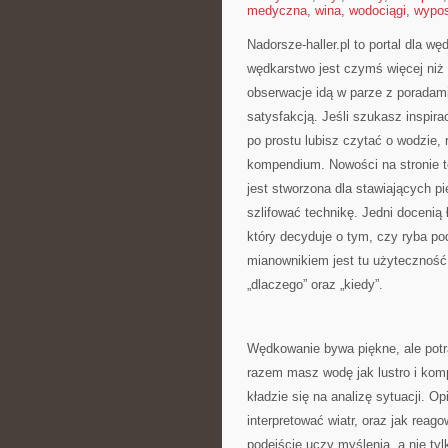
medyczna
,
wina
,
wodociągi
,
wypos
Nadorsze-haller.pl to portal dla w
wędkarstwo jest czymś więcej niż
obserwacje idą w parze z poradami
satysfakcją. Jeśli szukasz inspira
po prostu lubisz czytać o wodzie, 
kompendium. Nowości na stronie 
jest stworzona dla stawiających pi
szlifować technikę. Jedni docenią 
który decyduje o tym, czy ryba po
mianownikiem jest tu użyteczność i 
„dlaczego” oraz „kiedy”.
Wędkowanie bywa piękne, ale potra
razem masz wodę jak lustro i komp
kładzie się na analizę sytuacji. O
interpretować wiatr, oraz jak reag
podejście uczy myślenia, a nie ty