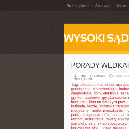
Archiwum
Domy
Strona główna
WYSOKI SĄD
PORADY WĘDKAR
POSTED BY ADMIN
POSTED ON
WYŁĄCZONA
Tagi:
akcesoria kuchenne
,
aranżac
genetyczne
,
biotechnologia
,
budow
diagnostyka
,
dom
,
elektryka
,
esca
gry komputerowe
,
gry planszowe
,
kawiarnie
,
kino na świeżym powiet
kulinaria
,
łodzie
,
logistyka transpor
medyczne
,
meble
,
mieszkanie
,
mo
patio
,
pielęgnacja roślin
,
pociągi
,
p
remont
,
restauracje
,
rowery elektr
samoloty
,
sery
,
sklep spożywczy
,
benzynowe
,
styl
,
tarasy
,
transport