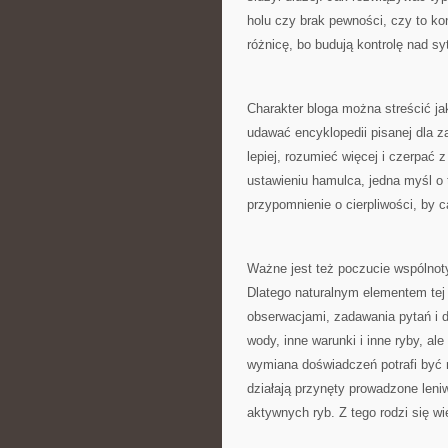
holu czy brak pewności, czy to ko
różnicę, bo budują kontrolę nad sy
Charakter bloga można streścić ja
udawać encyklopedii pisanej dla z
lepiej, rozumieć więcej i czerpać
ustawieniu hamulca, jedna myśl o 
przypomnienie o cierpliwości, by 
Ważne jest też poczucie wspólnoty
Dlatego naturalnym elementem tej 
obserwacjami, zadawania pytań i
wody, inne warunki i inne ryby, a
wymiana doświadczeń potrafi być 
działają przynęty prowadzone leniw
aktywnych ryb. Z tego rodzi się wie