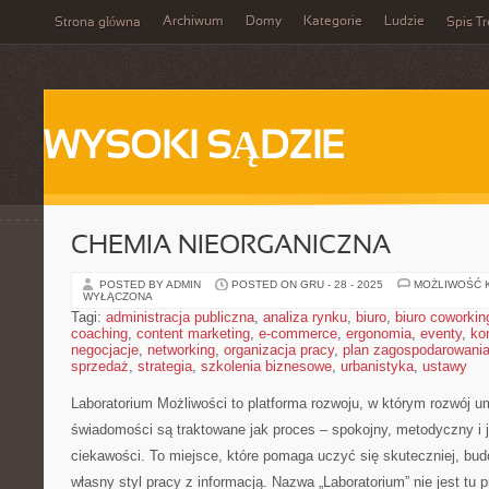
Archiwum
Domy
Kategorie
Ludzie
Strona główna
Spis Tr
WYSOKI SĄDZIE
CHEMIA NIEORGANICZNA
POSTED BY ADMIN
POSTED ON GRU - 28 - 2025
MOŻLIWOŚĆ 
WYŁĄCZONA
Tagi:
administracja publiczna
,
analiza rynku
,
biuro
,
biuro coworkin
coaching
,
content marketing
,
e-commerce
,
ergonomia
,
eventy
,
ko
negocjacje
,
networking
,
organizacja pracy
,
plan zagospodarowani
sprzedaż
,
strategia
,
szkolenia biznesowe
,
urbanistyka
,
ustawy
Laboratorium Możliwości to platforma rozwoju, w którym rozwój um
świadomości są traktowane jak proces – spokojny, metodyczny i 
ciekawości. To miejsce, które pomaga uczyć się skuteczniej, bud
własny styl pracy z informacją. Nazwa „Laboratorium” nie jest tu