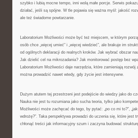
szybko i lubią mocne tempo, inni wolą małe porcje. Serwis pokaz
działać, jeśli są spójne. W tle pojawia się ważna myśl: jakość rozw
ale też świadome powtarzanie.
Laboratorium Możliwości może być też miejscem, w którym porząd
osób chce „więcej umieć” i „więcej wiedzieć”, ale brakuje im stru
od ogólnych deklaracji do realnych kroków. Jak wybrać obszar nau
Jak dzielić cel na mikrozadania? Jak monitorować postęp bez wp
Laboratorium Możliwości daje narzędzia, które zamieniają rozwój z
można prowadzić nawet wtedy, gdy życie jest intensywne.
Dużym atutem tej przestrzeni jest podejście do wiedzy jako do c
Nauka nie jest tu rozumiana jako sucha teoria, tylko jako kompete
Możliwości może zachęcać do tego, by pytać: „po co mi to?”, „jak
wdrożę?”. Taka perspektywa prowadzi do uczenia się, które jest tr
chłonąć treści jak informacyjny szum i zaczyna budować struktur