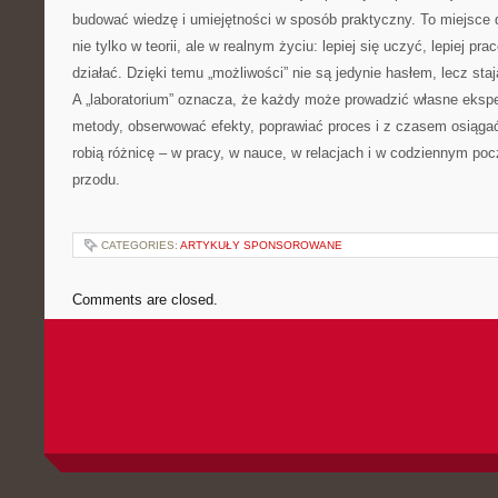
budować wiedzę i umiejętności w sposób praktyczny. To miejsce d
nie tylko w teorii, ale w realnym życiu: lepiej się uczyć, lepiej pra
działać. Dzięki temu „możliwości” nie są jedynie hasłem, lecz sta
A „laboratorium” oznacza, że każdy może prowadzić własne eks
metody, obserwować efekty, poprawiać proces i z czasem osiągać
robią różnicę – w pracy, w nauce, w relacjach i w codziennym pocz
przodu.
CATEGORIES:
ARTYKUŁY SPONSOROWANE
Comments are closed.