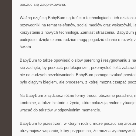
poczuć się zaopiekowana.
Ważną częścią BabyBum są treści o technologiach i ich działaniu 
przewodniki na temat telefonów, social mediów oraz wskazówki, j
korzystaniu z nowych technologii. Zamiast straszenia, BabyBum
podejście, dzięki czemu rodzice mogą pogodzić dbanie o rozwój 
świata.
BabyBum to także opowieść o slow parenting i rezygnowaniu z na
się zachęta, by porzucić perfekcjonizm, przemyśleć ilość zabawek
nie na cudzych oczekiwaniach. BabyBum pomaga szukać prostoty,
było ciągłym biegiem, ale procesem, z której można czerpać poc
Na BabyBum znajdziesz różne formy treści: obszerne poradniki, mi
kontrolne, a także historie z życia, które pokazują realne sytuac
wracać do tekstów w odpowiednim momencie.
BabyBum to przestrzeń, w którym rodzic może poczuć się zrozu
otrzymujesz wsparcie, który przypomina, że można wychowywać 