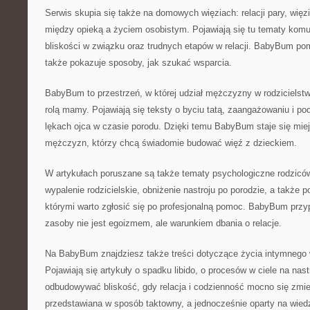
Serwis skupia się także na domowych więziach: relacji pary, więz
między opieką a życiem osobistym. Pojawiają się tu tematy komuni
bliskości w związku oraz trudnych etapów w relacji. BabyBum pom
także pokazuje sposoby, jak szukać wsparcia.
BabyBum to przestrzeń, w której udział mężczyzny w rodzicielstwi
rolą mamy. Pojawiają się teksty o byciu tatą, zaangażowaniu i po
lękach ojca w czasie porodu. Dzięki temu BabyBum staje się mie
mężczyzn, którzy chcą świadomie budować więź z dzieckiem.
W artykułach poruszane są także tematy psychologiczne rodziców
wypalenie rodzicielskie, obniżenie nastroju po porodzie, a także 
którymi warto zgłosić się po profesjonalną pomoc. BabyBum przy
zasoby nie jest egoizmem, ale warunkiem dbania o relacje.
Na BabyBum znajdziesz także treści dotyczące życia intymnego 
Pojawiają się artykuły o spadku libido, o procesów w ciele na nast
odbudowywać bliskość, gdy relacja i codzienność mocno się zmien
przedstawiana w sposób taktowny, a jednocześnie oparty na wie