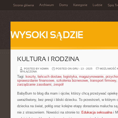
Archiwum
Domy
Kategorie
Ludzie
Strona główna
Spis Tr
WYSOKI SĄDZIE
KULTURA I RODZINA
POSTED BY ADMIN
POSTED ON GRU - 13 - 2025
MOŻLIWOŚĆ 
WYŁĄCZONA
Tagi:
koszty
,
łańcuch dostaw
,
logistyka
,
magazynowanie
,
przycho
sprawozdanie finansowe
,
szkolenia biznesowe
,
transport firmowy
zarządzanie zasobami
,
zespół
BabyBum to blog dla mam i ojców, którzy chcą przeżywać opiek
uwrażliwiony, bez presji i bliski dziecku. To przestrzeń, w którym
dziecka na świat, połóg oraz kolejne etapy dorastania malucha s
nie z straszeniem. Nowości na stronie to:
Edukacja seksualna
i M