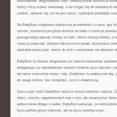
rodzicielstwo, błogosławiony stan i towarzyszenie dziecku w rozwo
którzy chcą szukać równowagi, a nie ścigać się do nierealnych 
zwolnić, upewnić się, że nie jest sama, i spokojnie poukładać sw
Na BabyBum znajdziesz praktyczne przewodniki o czasie, gdy dz
sercem, momencie przyjścia dziecka na świat i czasie po porodzi
pomaga lepiej ogarnąć zmiany w ciele i sferze emocji kobiety, a 
nową życiową rolę. Zamiast lakonicznych porad, otrzymujesz pou
spokojnie przeczytać, wrócić do nich i zastosować we własnym t
BabyBum to również drogowskaz po świecie maluszków. podawan
pielęgnacja czy wprowadzanie nowych smaków są tu opisane z p
ale także zmęczenia mamy i taty. Znajdziesz tu praktyczne tipy,
do swojej rodziny: bez skrajności, za to z otwartością.
Duża część treści BabyBum dotyczy emocji malucha i rodzica. Zn
złości, strachu, wątpliwościach oraz o tym, jak towarzyszyć dzi
jednocześnie dbając o siebie. BabyBum pokazuje, że rodzicielstwo
byciu perfekcyjnym rodzicem, ale na byciu autentycznym.