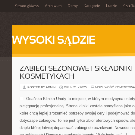
Archiwum
Domy
Kategorie
Ludzie
Strona główna
Spis Tr
WYSOKI SĄDZIE
ZABIEGI SEZONOWE I SKŁADNIK
KOSMETYKACH
POSTED BY ADMIN
GRU - 21 - 2025
MOŻLIWOŚĆ KOMENTOWA
Gdańska Klinika Urody to miejsce, w którym medycyna estety
pielęgnacją profesjonalną. Strona kliniki została pomyślana jako 
które chcą lepiej zrozumieć potrzeby swojej cery i podejmować 
dotyczące zabiegów. To nie jest tylko zbiór ofertowych opisów, ale
dzięki której łatwiej dopasować zabiegi do oczekiwań. Nowości na 
po zabiegach i Domowe urządzenia beauty. W świecie, w […]