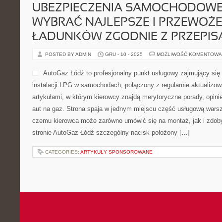
UBEZPIECZENIA SAMOCHODOWE 
WYBRAĆ NAJLEPSZE I PRZEWOŻE
ŁADUNKÓW ZGODNIE Z PRZEPIS
POSTED BY ADMIN
GRU - 10 - 2025
MOŻLIWOŚĆ KOMENTOWA
AutoGaz Łódź to profesjonalny punkt usługowy zajmujący się 
instalacji LPG w samochodach, połączony z regularnie aktualiz
artykułami, w którym kierowcy znajdą merytoryczne porady, opinie
aut na gaz. Strona spaja w jednym miejscu część usługową warszt
czemu kierowca może zarówno umówić się na montaż, jak i zdob
stronie AutoGaz Łódź szczególny nacisk położony […]
CATEGORIES:
ARTYKUŁY SPONSOROWANE