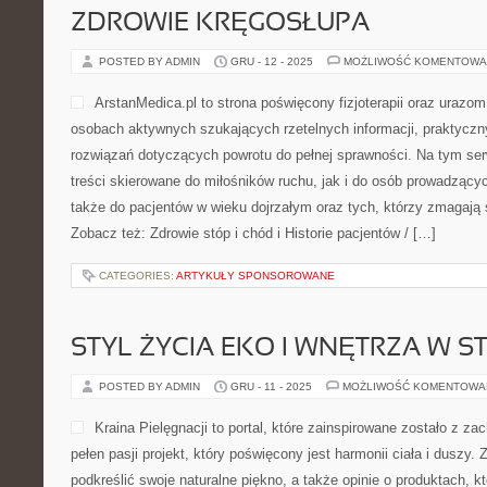
ZDROWIE KRĘGOSŁUPA
POSTED BY ADMIN
GRU - 12 - 2025
MOŻLIWOŚĆ KOMENTOWA
ArstanMedica.pl to strona poświęcony fizjoterapii oraz urazom
osobach aktywnych szukających rzetelnych informacji, praktycz
rozwiązań dotyczących powrotu do pełnej sprawności. Na tym ser
treści skierowane do miłośników ruchu, jak i do osób prowadzącyc
także do pacjentów w wieku dojrzałym oraz tych, którzy zmagają 
Zobacz też: Zdrowie stóp i chód i Historie pacjentów / […]
CATEGORIES:
ARTYKUŁY SPONSOROWANE
STYL ŻYCIA EKO I WNĘTRZA W 
POSTED BY ADMIN
GRU - 11 - 2025
MOŻLIWOŚĆ KOMENTOWA
Kraina Pielęgnacji to portal, które zainspirowane zostało z z
pełen pasji projekt, który poświęcony jest harmonii ciała i duszy. Zn
podkreślić swoje naturalne piękno, a także opinie o produktach, kt