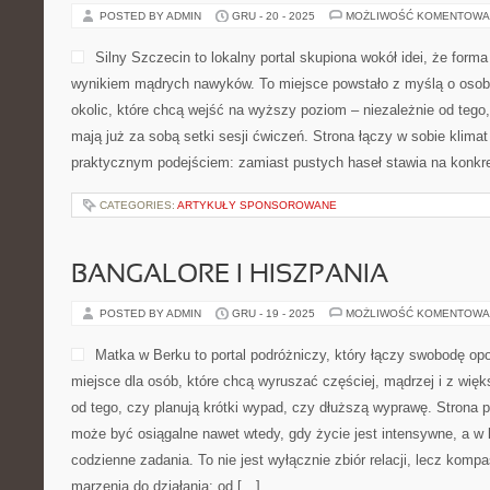
POSTED BY ADMIN
GRU - 20 - 2025
MOŻLIWOŚĆ KOMENTOWA
Silny Szczecin to lokalny portal skupiona wokół idei, że forma
wynikiem mądrych nawyków. To miejsce powstało z myślą o osob
okolic, które chcą wejść na wyższy poziom – niezależnie od tego
mają już za sobą setki sesji ćwiczeń. Strona łączy w sobie klima
praktycznym podejściem: zamiast pustych haseł stawia na konkret
CATEGORIES:
ARTYKUŁY SPONSOROWANE
BANGALORE I HISZPANIA
POSTED BY ADMIN
GRU - 19 - 2025
MOŻLIWOŚĆ KOMENTOWA
Matka w Berku to portal podróżniczy, który łączy swobodę op
miejsce dla osób, które chcą wyruszać częściej, mądrzej i z wię
od tego, czy planują krótki wypad, czy dłuższą wyprawę. Strona 
może być osiągalne nawet wtedy, gdy życie jest intensywne, a w 
codzienne zadania. To nie jest wyłącznie zbiór relacji, lecz kom
marzenia do działania: od […]