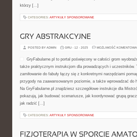
którzy […]
CATEGORIES:
ARTYKUŁY SPONSOROWANE
GRY ABSTRAKCYJNE
POSTED BY ADMIN
GRU - 12 - 2025
MOŻLIWOŚĆ KOMENTOWA
GryFabularne.pl to portal poświęcony w całości grom wyobraź
także praktycznym instrukcjom dla prowadzących i uczestników. 
zamiłowanie do fabuły łączy się z konkretnymi narzędziami poma
przygody na zaawansowanym poziomie, a także wprowadzać do h
Na GryFabularne.pl znajdziesz szczegółowe instrukcje dla Mistrzó
pokazują, jak budować scenariusze, jak koordynować grupą graczy
jak radzić […]
CATEGORIES:
ARTYKUŁY SPONSOROWANE
FIZJOTERAPIA W SPORCIE AMATO