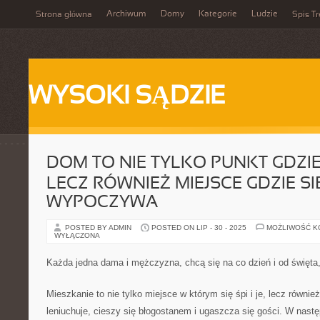
Archiwum
Domy
Kategorie
Ludzie
Strona główna
Spis Tr
WYSOKI SĄDZIE
DOM TO NIE TYLKO PUNKT GDZIE SI
LECZ RÓWNIEŻ MIEJSCE GDZIE SI
WYPOCZYWA
POSTED BY ADMIN
POSTED ON LIP - 30 - 2025
MOŻLIWOŚĆ 
WYŁĄCZONA
Każda jedna dama i mężczyzna, chcą się na co dzień i od święta
Mieszkanie to nie tylko miejsce w którym się śpi i je, lecz równie
leniuchuje, cieszy się błogostanem i ugaszcza się gości. W nast