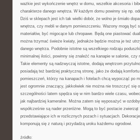
ważkie jest wykończenie wnętrz w domu, wszelkie akcesoria i bibe
charakterze danego wnętrza. W każdym domu powinny się np. od
Dziś w sklepach jest ich tak wielki dobór, że wolno je śmiało dop
wnętrza, czy mebli w danym pomieszczeniu. Wazony mogą być s
materiałów, być migocące lub chropawe. Będą one piastować dual
można trzymać świeże kwiaty, jednakże będzie można je też utr
danego wnętrza. Podobnie istotne są wszelkiego rodzaju poduszk
minimalnej ilości, powinny się znaleźć na kanapie w salonie, czy
Takie elementy są nadzwyczaj istotne, dodają wnętrzom przytulno
posiadają też bardziej praktyczną stronę, jako że dodają komfor
pomieszczeń, którzy na kanapach i fotelach chcą wypocząć po 
jest ogromnie znaczący, jakkolwiek nie można nie troszczyć się 
szczególności latem spędza się w nim bardzo wiele czasu, wobec
jak najbardziej kameralne. Można zatem się wyposażyć w ozdoby
współcześnie są nader przeróżne. Mogą to być postacie zwierząt
przedstawiające ich w rozlicznych pozach i sytuacjach. Dekoracje
komponują się z naturą i przydadzą uroku każdemu ogrodowi.
źródło: