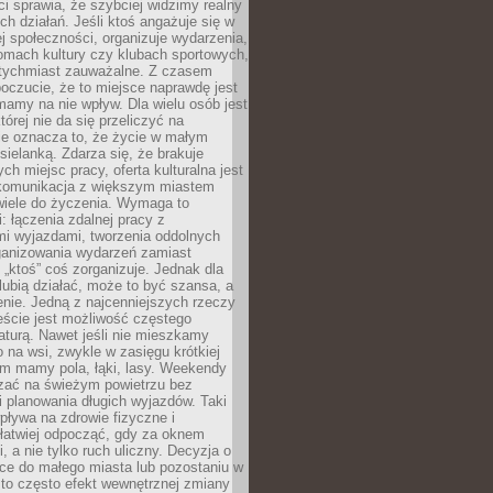
 sprawia, że szybciej widzimy realny
h działań. Jeśli ktoś angażuje się w
ej społeczności, organizuje wydarzenia,
mach kultury czy klubach sportowych,
atychmiast zauważalne. Z czasem
poczucie, że to miejsce naprawdę jest
mamy na nie wpływ. Dla wielu osób jest
tórej nie da się przeliczyć na
ie oznacza to, że życie w małym
 sielanką. Zdarza się, że brakuje
ch miejsc pracy, oferta kulturalna jest
komunikacja z większym miastem
wiele do życzenia. Wymaga to
: łączenia zdalnej pracy z
mi wyjazdami, tworzenia oddolnych
rganizowania wydarzeń zamiast
 „ktoś” coś zorganizuje. Jednak dla
 lubią działać, może to być szansa, a
enie. Jedną z najcenniejszych rzeczy
ście jest możliwość częstego
aturą. Nawet jeśli nie mieszkamy
 na wsi, zwykle w zasięgu krótkiej
em mamy pola, łąki, lasy. Weekendy
ać na świeżym powietrzu bez
 planowania długich wyjazdów. Taki
pływa na zdrowie fizyczne i
 łatwiej odpocząć, gdy za oknem
, a nie tylko ruch uliczny. Decyzja o
ce do małego miasta lub pozostaniu w
 to często efekt wewnętrznej zmiany