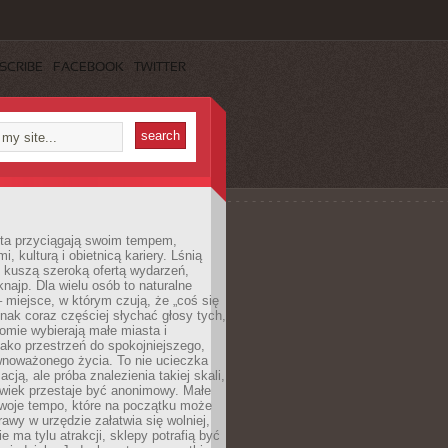
SCRIBE
FACEBOOK
TWITTER
sta przyciągają swoim tempem,
, kulturą i obietnicą kariery. Lśnią
 kuszą szeroką ofertą wydarzeń,
 knajp. Dla wielu osób to naturalne
 miejsce, w którym czują, że „coś się
ednak coraz częściej słychać głosy tych,
omie wybierają małe miasta i
ako przestrzeń do spokojniejszego,
wnoważonego życia. To nie ucieczka
acją, ale próba znalezienia takiej skali,
owiek przestaje być anonimowy. Małe
woje tempo, które na początku może
rawy w urzędzie załatwia się wolniej,
e ma tylu atrakcji, sklepy potrafią być