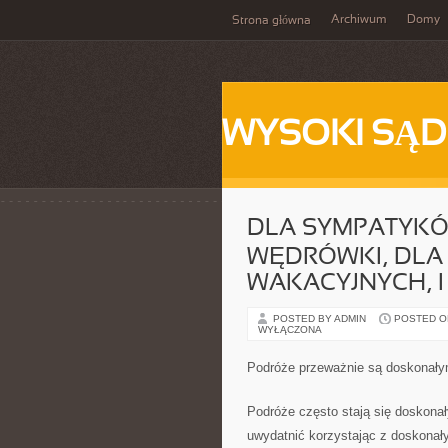
Archiwum
Domy
Strona główna
WYSOKI SĄD
DLA SYMPATYKÓW
WĘDRÓWKI, DLA
WAKACYJNYCH, I 
POSTED BY ADMIN
POSTED ON 
WYŁĄCZONA
Podróże przeważnie są doskonał
Podróże często stają się doskon
uwydatnić korzystając z doskonał