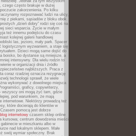
 niedzielę. Jednak za tym wszystkim
ś, czego często brakuje w dużej
 poczucie zakorzenienia. Po kilku
zaczynamy rozpoznawać ludzi na ulicy,
ię z piekarni, sąsiadów z bloku obok.
rostych „dzień dobry” rodzi się coś na
lnej sieci wsparcia. Życie w małym
yja też innemu podejściu do czasu
iast kolejnej galerii handlowej
bliski las, jezioro, mały park. Spacer
ć logistycznym wyzwaniem, a staje się
rytuałem. Dzieci mogą same dojść do
a boisko, bo dystanse są mniejsze, a
 mniej intensywny. Dla wielu rodzin to
wienie w organizacji dnia i źródło
zpieczeństwo najbliższych. Praca z
ta coraz rzadziej oznacza rezygnację
zwój technologii sprawił, że wiele
żna wykonywać z dowolnego miejsca
Programiści, graficy, copywriterzy,
 – wszyscy oni mogą żyć tam, gdzie
jlepiej, pod warunkiem, że mają
ze internetowe. Niektórzy prowadzą też
esy, które docierają do klientów w
. Czasem pomocą jest dobrze
blog internetowy
czasem sklep online
ma kursowa; centrum dowodzenia mieści
 gabinecie w mieszkaniu albo w
iurze nad lokalnym sklepem. Małe
eż swój wymiar społeczny. Brak