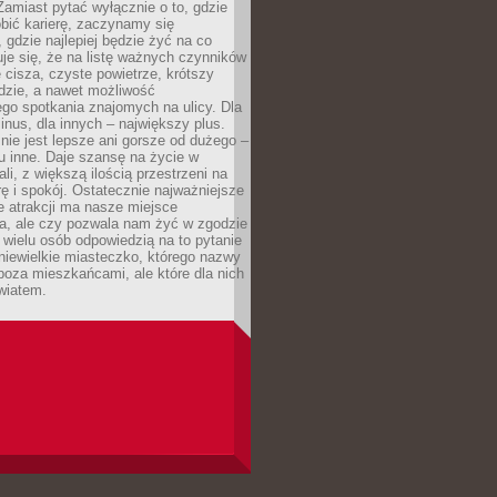
 Zamiast pytać wyłącznie o to, gdzie
robić karierę, zaczynamy się
 gdzie najlepiej będzie żyć na co
je się, że na listę ważnych czynników
e cisza, czyste powietrze, krótszy
dzie, a nawet możliwość
go spotkania znajomych na ulicy. Dla
inus, dla innych – największy plus.
nie jest lepsze ani gorsze od dużego –
tu inne. Daje szansę na życie w
ali, z większą ilością przestrzeni na
urę i spokój. Ostatecznie najważniejsze
ile atrakcji ma nasze miejsce
a, ale czy pozwala nam żyć w zgodzie
 wielu osób odpowiedzią na to pytanie
 niewielkie miasteczko, którego nazwy
 poza mieszkańcami, ale które dla nich
wiatem.