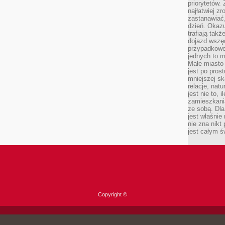
priorytetów.
najłatwiej z
zastanawiać,
dzień. Okazu
trafiają takż
dojazd wszę
przypadkowe
jednych to m
Małe miasto 
jest po pros
mniejszej sk
relacje, nat
jest nie to, 
zamieszkani
ze sobą. Dla
jest właśnie
nie zna nikt
jest całym ś
Copyright ©