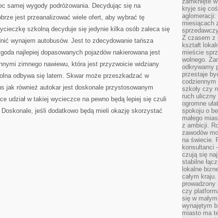
zamknięte w
obec samej wygody podróżowania. Decydując się na
kryje się co
aglomeracji:
rze jest przeanalizować wiele ofert, aby wybrać tę
miesiącach 
wycieczkę szkolną decyduje się jedynie kilka osób zaleca się
sprzedawczyn
Z czasem z p
dnić wynajem autobusów. Jest to zdecydowanie tańsza
kształt loka
goda najlepiej dopasowanych pojazdów nakierowana jest
mieście sprz
wolnego. Zam
nnymi zimnego nawiewu, która jest przyzwoicie widziany
odkrywamy po
przestaje by
kolna odbywa się latem. Skwar może przeszkadzać w
codziennym 
us jak również autokar jest doskonale przystosowanym
szkoły czy n
ruch uliczny
e udział w takiej wycieczce na pewno będą lepiej się czuli
ogromne ułat
 Doskonale, jeśli dodatkowo będą mieli okazję skorzystać
spokoju o be
małego mias
z ambicji. Ro
zawodów mo
na świecie. 
konsultanci
czują się na
stabilne łąc
lokalne bizn
całym kraju
prowadzony
czy platfor
się w małym
wynajętym b
miasto ma t