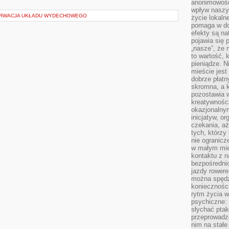
anonimowości
wpływ naszyc
SERWACJA UKŁADU WYDECHOWEGO
życie lokaln
pomaga w do
efekty są n
pojawia się 
„nasze”, że 
to wartość, k
pieniądze. N
mieście jest
dobrze płatny
skromna, a 
pozostawia 
kreatywności
okazjonalny
inicjatyw, o
czekania, aż
tych, którzy
nie ogranicz
w małym mie
kontaktu z n
bezpośrednio
jazdy rower
można spędz
konieczności
rytm życia w
psychiczne:
słychać ptaki
przeprowadz
nim na stałe