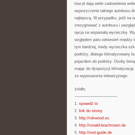
tour.pl dają wiele zadowolenia w
wypożyczenie takiego autobusu dob
najlepszą. W przypadku, jeśli na 
zrezygnować z autobusu i uwzglę
opcja na wspaniałą wycieczkę. Wy
względem paru odniesień między i
tym bardziej, kiedy wycieczka sz
podróży, dlatego klimatyzowany b
pojazdem do podróży. Osoby biorąc
mając do dyspozycji klimatyzację.
ze wyposażenia telewizyjnego.
źródło:
———————————
1.
sprawdź to
2.
link do strony
3.
http://rokwood.eu
4.
http://ronald-brachmann.de
5.
http://root-guide.de