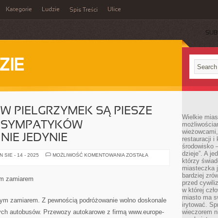
Kategorie
Ludzie
Ulice
Spis Treści
SUB
ZIE
 PIELGRZYMEK SĄ PIESZE
Wielkie mia
 SYMPATYKÓW
możliwościami
wieżowcami,
NIE JEDYNIE
restauracji i
środowisko –
dzieje”. A j
DLA
SIE - 14 - 2025
MOŻLIWOŚĆ KOMENTOWANIA
ZOSTAŁA
SYMPATYKÓW
którzy świad
PIELGRZYMEK
miasteczka j
SĄ
bardziej zró
PIESZE
ym zamiarem
WĘDRÓWKI,
przed cywiliz
DLA
w której czł
SYMPATYKÓW
miasto ma s
WAKACYJNYCH,
ałym zamiarem. Z pewnością podróżowanie wolno doskonale
I
irytować. Sp
NIE
ych autobusów. Przewozy autokarowe z firmą www.europe-
wieczorem ni
JEDYNIE