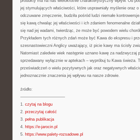
produkty ma na nas wielokrotnie charakterystyczny wpływ. Od p
jej stymulujących właściwości, które usprawniały myślenie oraz o
odczuwane zmęczenie, budziła pośród ludzi niemałe kontrowersje.
się kawą chwaląc jej właściwości i ich zdaniem fenomenalne działa
się nad jej wadami, twierdząc, że może być powodem wielu choró
Przykładem tych różnych zdań może być Kawa do ekspresu i prze
szesnastowieczni Anglicy uważający, iż picie kawy ma ścisły zw
Natomiast zaledwie wiek następnie uznano kawę za nadzwyczaj p
sprzedawany wyłącznie w aptekach – wypróbuj tu Kawa świeża. T
przeświadczeń o wielu pozytywnych jak oraz negatywnych właści
jednoznacznie znaczenia jej wpływu na nasze zdrowie.
źródło:
———————————
1.
czytaj na blogu
2.
przeczytaj całość
3.
pełna publikacja
4.
https://e-jarocin.pl
5.
https://www.palety-rozsadowe.pl