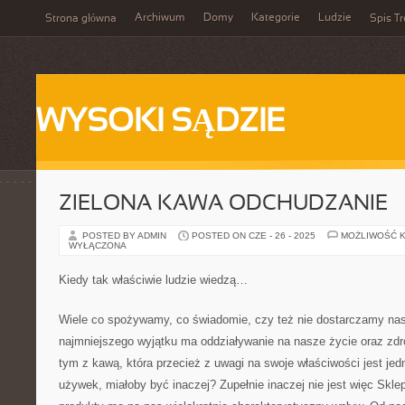
Archiwum
Domy
Kategorie
Ludzie
Strona główna
Spis Tr
WYSOKI SĄDZIE
ZIELONA KAWA ODCHUDZANIE
POSTED BY ADMIN
POSTED ON CZE - 26 - 2025
MOŻLIWOŚĆ 
WYŁĄCZONA
Kiedy tak właściwie ludzie wiedzą…
Wiele co spożywamy, co świadomie, czy też nie dostarczamy na
najmniejszego wyjątku ma oddziaływanie na nasze życie oraz zd
tym z kawą, która przecież z uwagi na swoje właściwości jest jed
używek, miałoby być inaczej? Zupełnie inaczej nie jest więc Skle