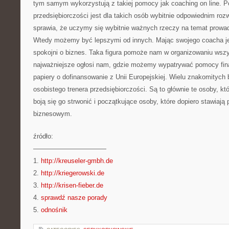
tym samym wykorzystują z takiej pomocy jak coaching on line. P
przedsiębiorczości jest dla takich osób wybitnie odpowiednim ro
sprawia, że uczymy się wybitnie ważnych rzeczy na temat prowadz
Wtedy możemy być lepszymi od innych. Mając swojego coacha j
spokojni o biznes. Taka figura pomoże nam w organizowaniu wszy
najważniejsze ogłosi nam, gdzie możemy wypatrywać pomocy fina
papiery o dofinansowanie z Unii Europejskiej. Wielu znakomityc
osobistego trenera przedsiębiorczości. Są to głównie te osoby, któ
boją się go strwonić i początkujące osoby, które dopiero stawiają 
biznesowym.
źródło:
———————————
1.
http://kreuseler-gmbh.de
2.
http://kriegerowski.de
3.
http://krisen-fieber.de
4.
sprawdź nasze porady
5.
odnośnik