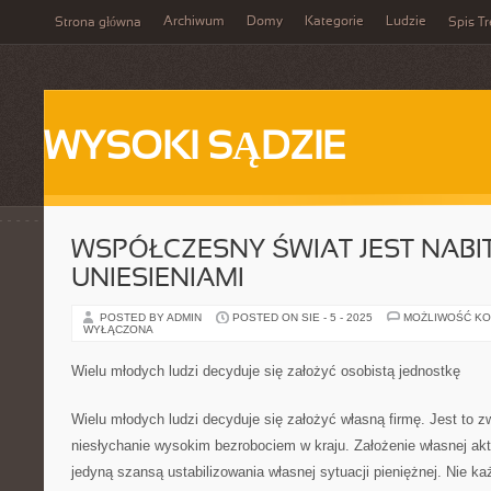
Archiwum
Domy
Kategorie
Ludzie
Strona główna
Spis Tr
WYSOKI SĄDZIE
WSPÓŁCZESNY ŚWIAT JEST NABI
UNIESIENIAMI
POSTED BY ADMIN
POSTED ON SIE - 5 - 2025
MOŻLIWOŚĆ K
WYŁĄCZONA
Wielu młodych ludzi decyduje się założyć osobistą jednostkę
Wielu młodych ludzi decyduje się założyć własną firmę. Jest to 
niesłychanie wysokim bezrobociem w kraju. Założenie własnej ak
jedyną szansą ustabilizowania własnej sytuacji pieniężnej. Nie ka