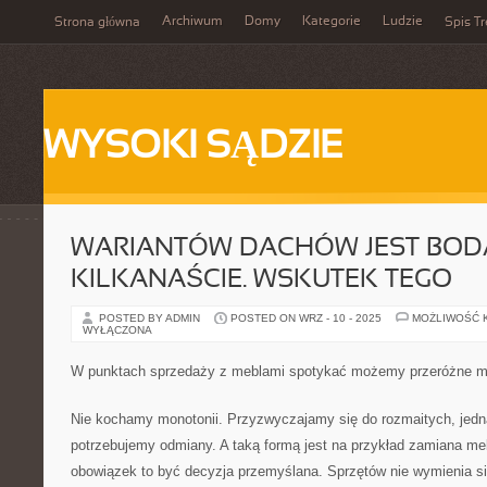
Archiwum
Domy
Kategorie
Ludzie
Strona główna
Spis Tr
WYSOKI SĄDZIE
WARIANTÓW DACHÓW JEST BOD
KILKANAŚCIE. WSKUTEK TEGO
POSTED BY ADMIN
POSTED ON WRZ - 10 - 2025
MOŻLIWOŚĆ 
WYŁĄCZONA
W punktach sprzedaży z meblami spotykać możemy przeróżne m
Nie kochamy monotonii. Przyzwyczajamy się do rozmaitych, jed
potrzebujemy odmiany. A taką formą jest na przykład zamiana meb
obowiązek to być decyzja przemyślana. Sprzętów nie wymienia si