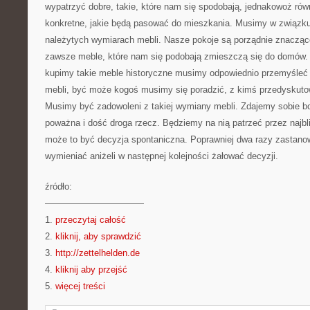
wypatrzyć dobre, takie, które nam się spodobają, jednakowoż rów
konkretne, jakie będą pasować do mieszkania. Musimy w związk
należytych wymiarach mebli. Nasze pokoje są porządnie znaczące
zawsze meble, które nam się podobają zmieszczą się do domów.
kupimy takie meble historyczne musimy odpowiednio przemyśleć 
mebli, być może kogoś musimy się poradzić, z kimś przedyskuto
Musimy być zadowoleni z takiej wymiany mebli. Zdajemy sobie bo
poważna i dość droga rzecz. Będziemy na nią patrzeć przez najbliż
może to być decyzja spontaniczna. Poprawniej dwa razy zastanow
wymieniać aniżeli w następnej kolejności żałować decyzji.
źródło:
———————————
1.
przeczytaj całość
2.
kliknij, aby sprawdzić
3.
http://zettelhelden.de
4.
kliknij aby przejść
5.
więcej treści