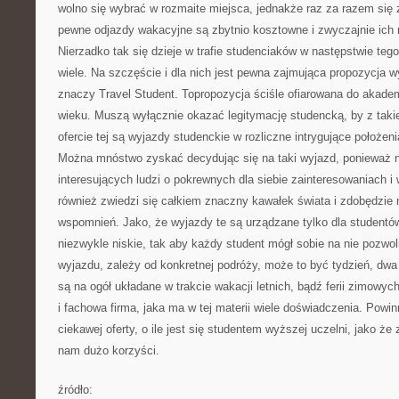
wolno się wybrać w rozmaite miejsca, jednakże raz za razem się z
pewne odjazdy wakacyjne są zbytnio kosztowne i zwyczajnie ich n
Nierzadko tak się dzieje w trafie studenciaków w następstwie tego,
wiele. Na szczęście i dla nich jest pewna zajmująca propozycja 
znaczy Travel Student. Topropozycja ściśle ofiarowana do akadem
wieku. Muszą wyłącznie okazać legitymację studencką, by z takie
ofercie tej są wyjazdy studenckie w rozliczne intrygujące położeni
Można mnóstwo zyskać decydując się na taki wyjazd, ponieważ ni
interesujących ludzi o pokrewnych dla siebie zainteresowaniach 
również zwiedzi się całkiem znaczny kawałek świata i zdobędzi
wspomnień. Jako, że wyjazdy te są urządzane tylko dla studentów
niezwykle niskie, tak aby każdy student mógł sobie na nie pozwol
wyjazdu, zależy od konkretnej podróży, może to być tydzień, dwa
są na ogół układane w trakcie wakacji letnich, bądź ferii zimowych
i fachowa firma, jaka ma w tej materii wiele doświadczenia. Powin
ciekawej oferty, o ile jest się studentem wyższej uczelni, jako ż
nam dużo korzyści.
źródło: