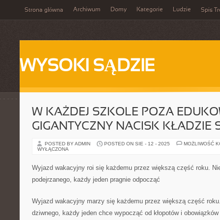
Archiwum
Domy
Kategorie
Ludzie
Strona główna
Spis Tr
WYSOKI SĄDZIE
W KAŻDEJ SZKOLE POZA EDUKO
GIGANTYCZNY NACISK KŁADZIE 
POSTED BY ADMIN
POSTED ON SIE - 12 - 2025
MOŻLIWOŚĆ 
WYŁĄCZONA
Wyjazd wakacyjny roi się każdemu przez większą część roku. Ni
podejrzanego, każdy jeden pragnie odpocząć
Wyjazd wakacyjny marzy się każdemu przez większą część roku.
dziwnego, każdy jeden chce wypocząć od kłopotów i obowiązków 